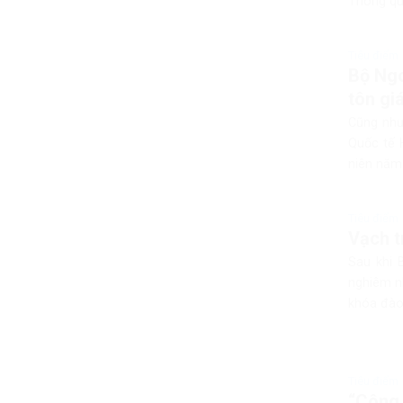
Thông qu
Tiêu điểm
Bộ Ngo
tôn gi
Cũng như
Quốc tế 
niên năm
Tiêu điểm
Vạch t
Sau khi 
nghiêm nh
khóa đào 
Tiêu điểm
“Công 