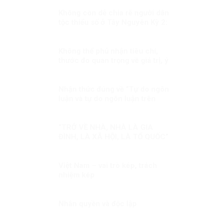
Không còn dễ chia rẽ người dân
tộc thiểu số ở Tây Nguyên Kỳ 2:
Sự thật không thể bóp méo
Không thể phủ nhận tiêu chí,
thước đo quan trọng về giá trị, ý
nghĩa của dân chủ, nhân quyền
Nhận thức đúng về “Tự do ngôn
luận và tự do ngôn luận trên
mạng xã hội”
“TRỞ VỀ NHÀ, NHÀ LÀ GIA
ĐÌNH, LÀ XÃ HỘI, LÀ TỔ QUỐC”
Việt Nam – vai trò kép, trách
nhiệm kép
Nhân quyền và độc lập