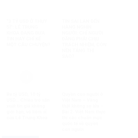
“3 TỶ USD Ở THỤY
TIN SAI LAN ĐẾN
SĨ”: LÊ TRUNG
HÀNG NGHÌN
KHOA ĐANG ĐƯA
NGƯỜI: CHỈ NGƯỜI
TIN HAY CHỈ KỂ
ĐĂNG PHẢI CHỊU
MỘT CÂU CHUYỆN?
TRÁCH NHIỆM, CÒN
NỀN TẢNG THÌ
SAO?
Ba tỷ USD, 10 tỷ
Quyền con người ở
USD… Chiêu trò sản
Việt Nam – Vàng
xuất tin giả không
thật không sợ lửa –
giới hạn, vô liêm sỉ
Bài 2: Việt Nam thực
của Lê Trung Khoa
thi các chuẩn mực
quốc tế về quyền
con người