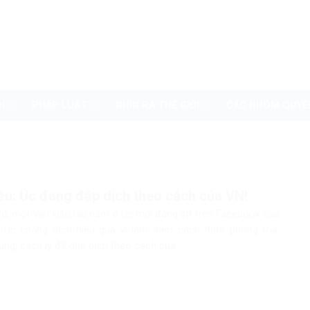
I
PHÁP LUẬT
NHÌN RA THẾ GIỚI
CÁC NHÓM QUYỀ
iều: Úc đang đập dịch theo cách của VN!
Vũ, một Việt kiều lâu năm ở Úc mới đăng stt trên Facebook của
n Úc chống dịch hiệu quả vì làm theo cách thức phong toả,
ng, cách ly để dập dịch theo cách của...