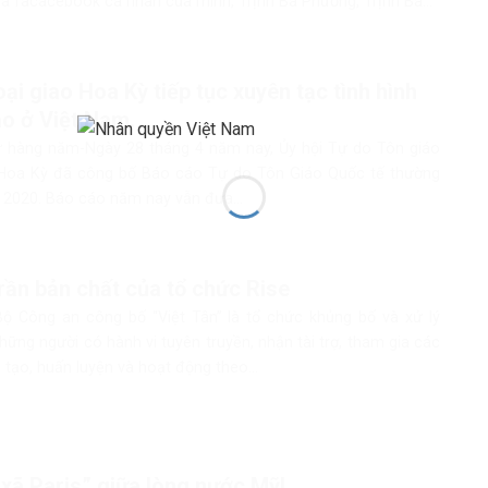
a facacebook cá nhân của mình, Trịnh Bá Phương, Trịnh Bá...
ại giao Hoa Kỳ tiếp tục xuyên tạc tình hình
áo ở Việt Nam.
 hàng năm-Ngày 28 tháng 4 năm nay, Ủy hội Tự do Tôn giáo
Hoa Kỳ đã công bố Báo cáo Tự do Tôn Giáo Quốc tế thường
 2020. Báo cáo năm nay vẫn đưa...
rần bản chất của tổ chức Rise
Bộ Công an công bố “Việt Tân” là tổ chức khủng bố và xử lý
ững người có hành vi tuyên truyền, nhận tài trợ, tham gia các
tạo, huấn luyện và hoạt động theo...
xã Paris” giữa lòng nước Mỹ!