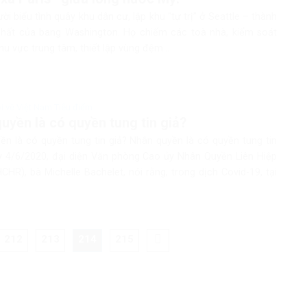
i biểu tình quây khu dân cư, lập khu “tự trị” ở Seattle – thành
nhất của bang Washington. Họ chiếm các toà nhà, kiểm soát
hu vực trung tâm, thiết lập vùng đệm...
ói về Việt Nam Tiêu điểm
uyền là có quyền tung tin giả?
ền là có quyền tung tin giả? Nhân quyền là có quyền tung tin
y 4/6/2020, đại diện Văn phòng Cao ủy Nhân Quyền Liên Hiệp
HR), bà Michelle Bachelet, nói rằng, trong dịch Covid-19, tại
212
213
214
215