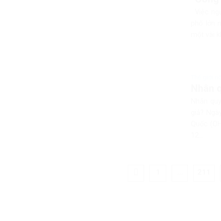
Việc ngườ
phố lớn 
một vài k
Thế giới n
Nhân q
Nhân quy
giả? Ngà
Quốc (OHC
12...
1
…
211