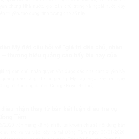
uyền chống Nhà nước, giới zân chủ trong và ngoài nước đẩy
n truyền, tạo dựng hình tượng cho số này...
dân Mỹ đặt câu hỏi về “giá trị dân chủ, nhân
 – thương hiệu quảng cáo bấy lâu nay của
giá trị dân chủ, nhân quyền vồn được các nhà cầm quyền Mỹ
 quảng cáo rằng đó là giá trị Mỹ. Sự việc xảy ra ngày
, người đàn ông da đen George Floyd, 46 tuổi,...
điều nhận thấy từ bản kết luận điều tra vụ
 Đồng Tâm
6/2020 trên mạng xã hội nhiều tài khoản chia sẻ nội dung bản
 điều tra về vụ việc xảy ra tại Đồng Tâm ngày 09/01/2020.