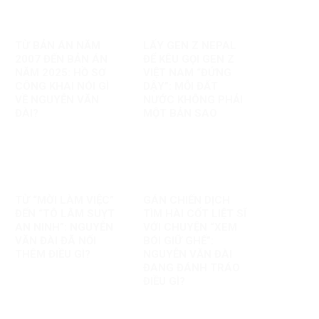
TỪ BẢN ÁN NĂM
LẤY GEN Z NEPAL
2007 ĐẾN BẢN ÁN
ĐỂ KÊU GỌI GEN Z
NĂM 2025: HỒ SƠ
VIỆT NAM “ĐỨNG
CÔNG KHAI NÓI GÌ
DẬY”: MỖI ĐẤT
VỀ NGUYỄN VĂN
NƯỚC KHÔNG PHẢI
ĐÀI?
MỘT BẢN SAO
TỪ “MỜI LÀM VIỆC”
GÁN CHIẾN DỊCH
ĐẾN “TÔ LÂM SUỴT
TÌM HÀI CỐT LIỆT SĨ
AN NINH”: NGUYỄN
VỚI CHUYỆN “XEM
VĂN ĐÀI ĐÃ NỐI
BÓI GIỮ GHẾ”:
THÊM ĐIỀU GÌ?
NGUYỄN VĂN ĐÀI
ĐANG ĐÁNH TRÁO
ĐIỀU GÌ?