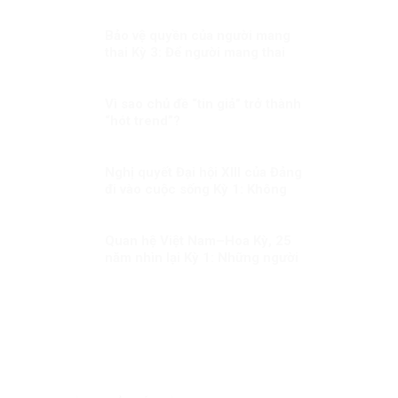
Bảo vệ quyền của người mang
thai Kỳ 3: Để người mang thai
hộ không còn là người yếu thế
Vì sao chủ đề “tin giả” trở thành
“hót trend”?
Nghị quyết Đại hội XIII của Đảng
đi vào cuộc sống Kỳ 1: Không
chùn bước trước khó khăn, khi
có dịch mọi người dân đều là
chiến sĩ
Quan hệ Việt Nam–Hoa Kỳ, 25
năm nhìn lại Kỳ 1: Những người
Mỹ nhiều duyên nợ với Việt
Nam