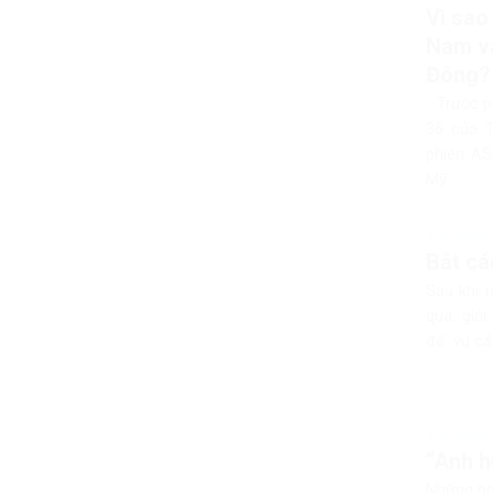
Vì sao
Nam và
Đông?
Trước ph
36 của T
phiên AS
Mỹ...
Tiêu điểm
Bắt cá
Sau khi m
qua, giớ
để vu cáo
Tiêu điểm
“Anh h
Những ngà