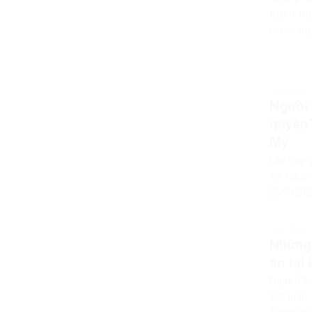
tuyên tr
mạnh tuyê
Tiêu điểm
Người 
quyền”
Mỹ
Lâu nay 
vỗ ngực
25/5/2020
Tiêu điểm
Những 
án tại
Ngày 12/
kết luận