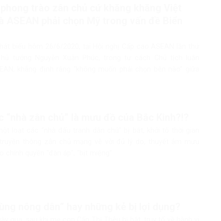
 phong trào zân chủ cứ khăng khăng Việt
 ASEAN phải chọn Mỹ trong vấn đề Biển
át biểu hôm 26/6/2020, tại Hội nghị Cấp cao ASEAN lần thứ
hủ tướng Nguyễn Xuân Phúc, trong tư cách Chủ tịch luân
EAN, khẳng định rằng “không muốn phải chọn bên nào” giữa
c “nhà zân chủ” là mưu đồ của Bắc Kinh?!?
ột loạt các “nhà đấu tranh dân chủ” bị bắt, khởi tố thời gian
i truyền thông zân chủ mạng vẽ vời đủ lý do, thuyết âm mưu
 chính quyền “đàn áp”, “bịt miệng”...
ùng nông dân” hay những kẻ bị lợi dụng?
y qua, sau khi mẹ con Cấn Thị Thêu bị bắt, truy tố về hành vi