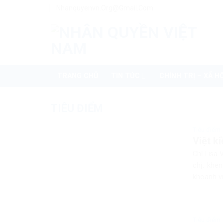
Skip
Nhanquyenvn.org@gmail.com
to
content
TRANG CHỦ
TIN TỨC
CHÍNH TRỊ – XÃ HỘ
TIÊU ĐIỂM
Tiêu điểm
Việt k
Chị Lisa 
chị, khe
khoanh vù
Tiêu điểm