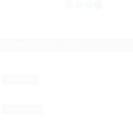
N
MEDIA
BẠN ĐỌC
GIẢI TRÍ
QUẢNG CÁO
TIN CHÍNH TRỊ