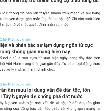
n đồn nhân sự trở thành công cụ thao túng dư
 loại thông tin nào lan truyền nhanh trên mạng xã hội bằng
u chuyện được gắn mác “nguồn tin nội bộ”. Chỉ cần xuất hiện
iết mập mờ về một quyết định nhân sự, một...
 Xã hội Phản bác chính trị
iện và phản bác sự lạm dụng ngôn từ cực
rong không gian mạng hiện nay
ố nội địa” là một cụm từ xuất hiện ngày càng dày đặc trên
hội Việt Nam trong thời gian gần đây. Từ các hoạt động thực
luật, xử lý vi phạm hành chính cho...
 Xã hội Phản bác chính trị
rần âm mưu lợi dụng vấn đề dân tộc, tôn
ại Tây Nguyên để chống phá đất nước
Tây Nguyên xuất hiện một vấn đề xã hội, từ đất đai, tôn giáo
đời sống của đồng bào dân tộc thiểu số, không gian mạng lại