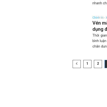
nhanh chó
Chính trị -
Vén mà
dụng đ
Thời gian
bình luận
chân dung
1
2