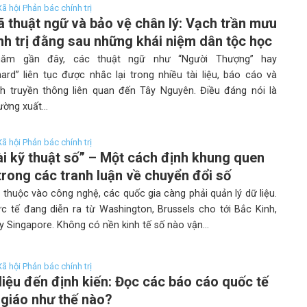
 Xã hội Phản bác chính trị
ã thuật ngữ và bảo vệ chân lý: Vạch trần mưu
nh trị đằng sau những khái niệm dân tộc học
ăm gần đây, các thuật ngữ như “Người Thượng” hay
ard” liên tục được nhắc lại trong nhiều tài liệu, báo cáo và
ch truyền thông liên quan đến Tây Nguyên. Điều đáng nói là
ờng xuất...
 Xã hội Phản bác chính trị
ài kỹ thuật số” – Một cách định khung quen
trong các tranh luận về chuyển đổi số
thuộc vào công nghệ, các quốc gia càng phải quản lý dữ liệu.
ực tế đang diễn ra từ Washington, Brussels cho tới Bắc Kinh,
 Singapore. Không có nền kinh tế số nào vận...
 Xã hội Phản bác chính trị
liệu đến định kiến: Đọc các báo cáo quốc tế
 giáo như thế nào?