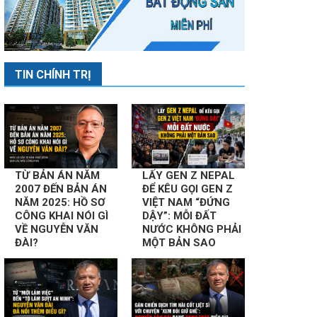
TIN CHÍNH TRỊ
TỪ BẢN ÁN NĂM
LẤY GEN Z NEPAL
2007 ĐẾN BẢN ÁN
ĐỂ KÊU GỌI GEN Z
NĂM 2025: HỒ SƠ
VIỆT NAM “ĐỨNG
CÔNG KHAI NÓI GÌ
DẬY”: MỖI ĐẤT
VỀ NGUYỄN VĂN
NƯỚC KHÔNG PHẢI
ĐÀI?
MỘT BẢN SAO