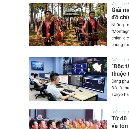
Chính trị -
Giải m
đồ chí
Những n
“Montagn
chiến dị
chúng thư
Chính trị -
“Độc t
thuộc 
Càng phụ 
Đó là th
Tokyo hay
Chính trị -
Từ dữ 
về tôn