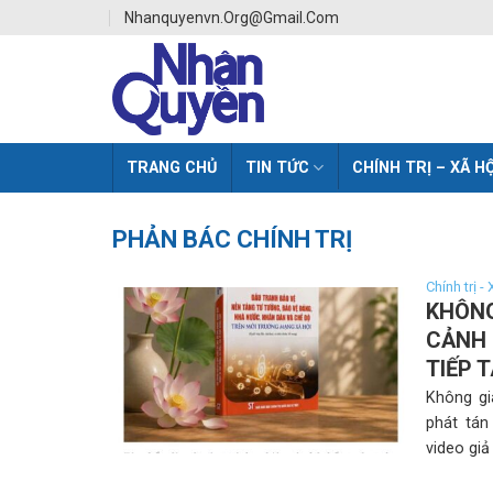
Skip
Nhanquyenvn.org@gmail.com
to
content
TRANG CHỦ
TIN TỨC
CHÍNH TRỊ – XÃ HỘ
PHẢN BÁC CHÍNH TRỊ
Chính trị -
KHÔNG
CẢNH 
TIẾP 
Không gi
phát tán
video giả