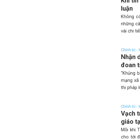
Khi ti
luận
Không có
những câ
vài chi t
Chính trị -
Nhận d
đoan t
“Khủng b
mạng xã 
thi pháp 
Chính trị -
Vạch t
giáo t
Mỗi khi 
cho tới 