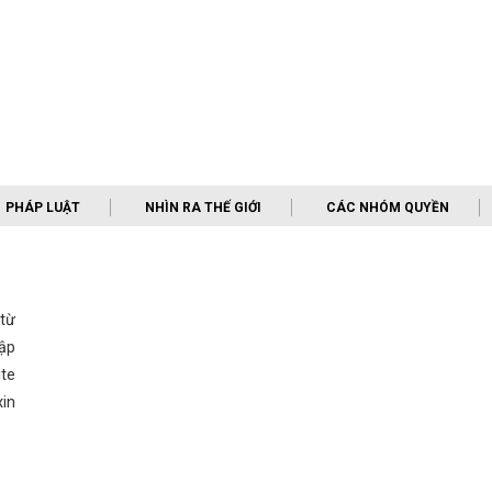
PHÁP LUẬT
NHÌN RA THẾ GIỚI
CÁC NHÓM QUYỀN
 từ
ập
te
in