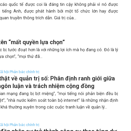
cáo quốc tế được coi là đáng tin cậy không phải vì nó được
g tiếng Anh, được phát hành bởi một tổ chức lớn hay được
quan truyền thông trích dẫn. Giá trị của...
tên “mất quyền lựa chọn”
ị tước đoạt hơn là với những lợi ích mà họ đang có. Đó là lý
 chọn”, “mọi thứ đã...
 Xã hội Phản bác chính trị
thật về quản trị số: Phân định ranh giới giữa
ngôn luận và trách nhiệm cộng đồng
ian mạng đang bị bịt miệng”, “mọi tiếng nói phản biện đều bị
t”, “nhà nước kiểm soát toàn bộ internet” là những nhận định
 khá thường xuyên trong các cuộc tranh luận về quản lý...
 Xã hội Phản bác chính trị