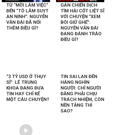
TỪ “MỜI LÀM VIỆC”
GÁN CHIẾN DỊCH
ĐẾN “TÔ LÂM SUỴT
TÌM HÀI CỐT LIỆT SĨ
AN NINH”: NGUYỄN
VỚI CHUYỆN “XEM
VĂN ĐÀI ĐÃ NỐI
BÓI GIỮ GHẾ”:
THÊM ĐIỀU GÌ?
NGUYỄN VĂN ĐÀI
ĐANG ĐÁNH TRÁO
ĐIỀU GÌ?
“3 TỶ USD Ở THỤY
TIN SAI LAN ĐẾN
SĨ”: LÊ TRUNG
HÀNG NGHÌN
KHOA ĐANG ĐƯA
NGƯỜI: CHỈ NGƯỜI
TIN HAY CHỈ KỂ
ĐĂNG PHẢI CHỊU
MỘT CÂU CHUYỆN?
TRÁCH NHIỆM, CÒN
NỀN TẢNG THÌ
SAO?