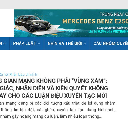
I
PHÁP LUẬT
NHÌN RA THẾ GIỚI
CÁC NHÓM QUYỀ
 Xã hội Phản bác chính trị
 GIAN MẠNG KHÔNG PHẢI “VÙNG XÁM”:
GIÁC, NHẬN DIỆN VÀ KIÊN QUYẾT KHÔNG
TAY CHO CÁC LUẬN ĐIỆU XUYÊN TẠC MỚI
an mạng đang bị các đối tượng xấu triệt để lợi dụng nhằm
 thông tin bịa đặt, cắt ghép, xuyên tạc, tạo dựng hình ảnh,
 nhằm gây hoang mang dư luận, làm nhiễu loạn thông...