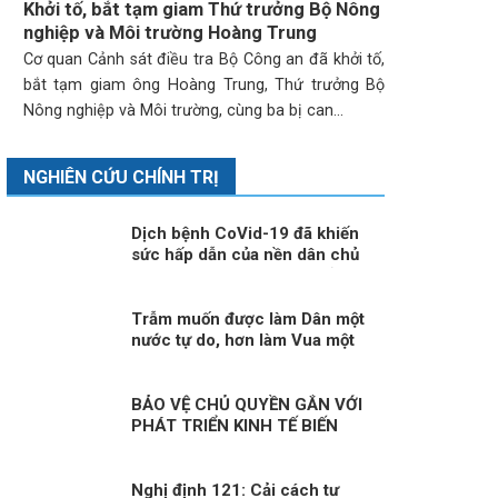
Khởi tố, bắt tạm giam Thứ trưởng Bộ Nông
nghiệp và Môi trường Hoàng Trung
Cơ quan Cảnh sát điều tra Bộ Công an đã khởi tố,
bắt tạm giam ông Hoàng Trung, Thứ trưởng Bộ
Nông nghiệp và Môi trường, cùng ba bị can...
NGHIÊN CỨU CHÍNH TRỊ
Dịch bệnh CoVid-19 đã khiến
sức hấp dẫn của nền dân chủ
phương Tây ngày càng giảm
Trẫm muốn được làm Dân một
nước tự do, hơn làm Vua một
nước bị trị!
BẢO VỆ CHỦ QUYỀN GẮN VỚI
PHÁT TRIỂN KINH TẾ BIẾN
Nghị định 121: Cải cách tư