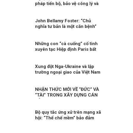
pháp tiến bộ, bảo vệ công lý và
bác bỏ luận điệu chống phá từ
góc nhìn quốc tế
John Bellamy Foster: “Chủ
nghĩa tư bản là một căn bệnh”
Những con “cà cuống” cố tình
xuyên tạc Hiệp định Paris bất
chấp lý lẽ?
Xung đột Nga-Ukraine và lập
trường ngoại giao của Việt Nam
(3)
NHẬN THỨC MỚI VỀ “ĐỨC” VÀ
“TÀI” TRONG XÂY DỰNG CÁN
BỘ
Bộ quy tắc ứng xử trên mạng xã
hội: “Thể chế mềm” bảo đảm
quyền tự do cá nhân phù hợp
chuẩn mực quốc tế