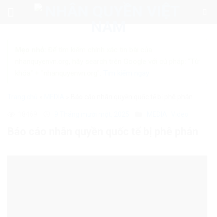
Skip
to
content
Mẹo nhỏ:
Để tìm kiếm chính xác tin bài của
nhanquyenvn.org, hãy search trên Google với cú pháp: "Từ
khóa" + "nhanquyenvn.org".
Tìm kiếm ngay
Trang chủ
»
MEDIA
»
Báo cáo nhân quyền quốc tế bị phê phán
18469
9 Tháng mười một, 2025
MEDIA
Video
Báo cáo nhân quyền quốc tế bị phê phán