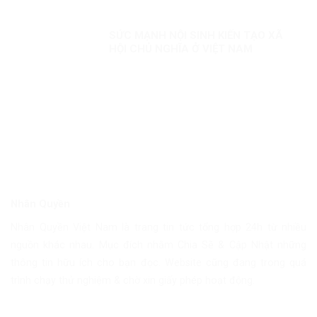
SỨC MẠNH NỘI SINH KIẾN TẠO XÃ
HỘI CHỦ NGHĨA Ở VIỆT NAM
Nhân Quyền
Nhân Quyền Việt Nam là trang tin tức tổng hợp 24h từ nhiều
nguồn khác nhau. Mục đích nhằm Chia Sẽ & Cập Nhật những
thông tin hữu ích cho bạn đọc. Website cũng đang trong quá
trình chạy thử nghiệm & chờ xin giấy phép hoạt động.