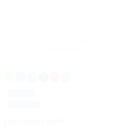
Đánh giá lệch lạc về Việt Nam
Nhân quyền bị thao túng
Vạch trần chiêu trò núp bóng dân chủ, nhân quyền
Bỏ án tử hình không phải để bênh kẻ mạnh
Cáo buộc phi lý và hoang tưởng
Danh mục:
MEDIA
Video
nhân quyền
Thẻ tìm kiếm:
Bài viết cùng chủ đề: