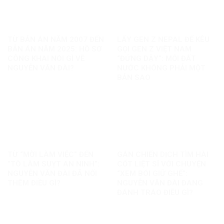
TỪ BẢN ÁN NĂM 2007 ĐẾN
LẤY GEN Z NEPAL ĐỂ KÊU
BẢN ÁN NĂM 2025: HỒ SƠ
GỌI GEN Z VIỆT NAM
CÔNG KHAI NÓI GÌ VỀ
“ĐỨNG DẬY”: MỖI ĐẤT
NGUYỄN VĂN ĐÀI?
NƯỚC KHÔNG PHẢI MỘT
BẢN SAO
TỪ “MỜI LÀM VIỆC” ĐẾN
GÁN CHIẾN DỊCH TÌM HÀI
“TÔ LÂM SUỴT AN NINH”:
CỐT LIỆT SĨ VỚI CHUYỆN
NGUYỄN VĂN ĐÀI ĐÃ NỐI
“XEM BÓI GIỮ GHẾ”:
THÊM ĐIỀU GÌ?
NGUYỄN VĂN ĐÀI ĐANG
ĐÁNH TRÁO ĐIỀU GÌ?