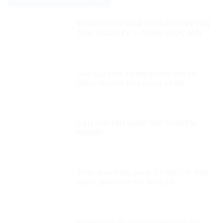
THƯƠNG MẠI DỰA TRÊN NGUỒN VỐN
CON NGƯỜI KỲ 1: CHIẾN LƯỢC MỚI
Cần quy định sử dụng hình ảnh cá
nhân, tổ chức trên mạng xã hội
CÂU CHUYỆN QUỐC HỘI CHUYÊN
NGHIỆP
Triển khai Nghị quyết 57-NQ/TW: Đẩy
mạnh phát triển nội dung số
Không còn dễ chia rẽ người dân tộc