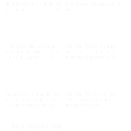
đã thất trận có gì vinh dự mà
hoang tưởng của Nguyễn Văn
một bộ phận còn ham hố đồ
Đài!
lính nguỵ?!?
Những luận điệu xuyên tạc
Việt kiều Mỹ bức xúc trước
trắng trợn của Nguyễn Văn
việc một tụ điểm hát cho
Đài hạ bệ Chủ tịch Hồ Chí
nhau nghe người biểu diễn
Minh
mặc quần áo chế độ cũ
Tại sao SGK lại thưa dần các
Việt kiều Mỹ: tiếng nói của
bài học về Bác, Anh bộ đội cụ
Việt Nam giờ rât có trọng
Hồ, các Anh hùng dân tộc?
lượng với thế giới
Để lại một bình luận