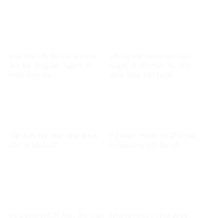
của Hoãng Dũng
Việt kiều Mỹ; Bó tay với các
Không thể xuyên tạc nghị
anh ba dòng kẻ chuyên đi
quyết về đổi mới mô hình
kiếm chuyện!
phát triển Việt Nam
Việt kiều Mỹ: Huệ Như vì sao
Tự nhiên thành tín đồ Pháp
chê xe Vinfast?
Luân Công bất đắc dĩ
Cựu binh VNCH: Một đội quân
Những ngôn từ thô bỉ và