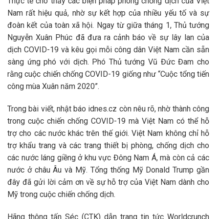
Thực tế cho thấy các biện pháp phòng chống dịch của Việt
Nam rất hiệu quả, nhờ sự kết hợp của nhiều yếu tố và sự
đoàn kết của toàn xã hội. Ngay từ giữa tháng 1, Thủ tướng
Nguyễn Xuân Phúc đã đưa ra cảnh báo về sự lây lan của
dịch COVID-19 và kêu gọi mỗi công dân Việt Nam cần sẵn
sàng ứng phó với dịch. Phó Thủ tướng Vũ Đức Đam cho
rằng cuộc chiến chống COVID-19 giống như “Cuộc tổng tiến
công mùa Xuân năm 2020”.
Trong bài viết, nhật báo idnes.cz còn nêu rõ, nhờ thành công
trong cuộc chiến chống COVID-19 mà Việt Nam có thể hỗ
trợ cho các nước khác trên thế giới. Việt Nam không chỉ hỗ
trợ khẩu trang và các trang thiết bị phòng, chống dịch cho
các nước láng giềng ở khu vực Đông Nam Á, mà còn cả các
nước ở châu Âu và Mỹ. Tổng thống Mỹ Donald Trump gần
đây đã gửi lời cảm ơn về sự hỗ trợ của Việt Nam dành cho
Mỹ trong cuộc chiến chống dịch.
Hãng thông tấn Séc (CTK) dẫn trang tin tức Worldcrunch