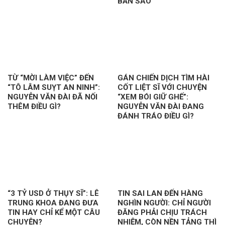
BẢN SAO
TỪ “MỜI LÀM VIỆC” ĐẾN
GÁN CHIẾN DỊCH TÌM HÀI
“TÔ LÂM SUỴT AN NINH”:
CỐT LIỆT SĨ VỚI CHUYỆN
NGUYỄN VĂN ĐÀI ĐÃ NỐI
“XEM BÓI GIỮ GHẾ”:
THÊM ĐIỀU GÌ?
NGUYỄN VĂN ĐÀI ĐANG
ĐÁNH TRÁO ĐIỀU GÌ?
“3 TỶ USD Ở THỤY SĨ”: LÊ
TIN SAI LAN ĐẾN HÀNG
TRUNG KHOA ĐANG ĐƯA
NGHÌN NGƯỜI: CHỈ NGƯỜI
TIN HAY CHỈ KỂ MỘT CÂU
ĐĂNG PHẢI CHỊU TRÁCH
CHUYỆN?
NHIỆM, CÒN NỀN TẢNG THÌ