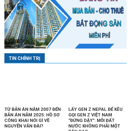
TIN CHÍNH TRỊ
TỪ BẢN ÁN NĂM 2007 ĐẾN
LẤY GEN Z NEPAL ĐỂ KÊU
BẢN ÁN NĂM 2025: HỒ SƠ
GỌI GEN Z VIỆT NAM
CÔNG KHAI NÓI GÌ VỀ
“ĐỨNG DẬY”: MỖI ĐẤT
NGUYỄN VĂN ĐÀI?
NƯỚC KHÔNG PHẢI MỘT