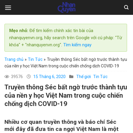
Skip
to
content
Mẹo nhỏ:
Để tìm kiếm chính xác tin bài của
nhanquyenvn.org, hãy search trên Google với cú pháp: "Từ
khóa" + "nhanquyenvn.org".
Tìm kiếm ngay
Trang chủ
»
Tin Tức
»
Truyền thông Séc bất ngờ trước thành tựu
của nền y học Việt Nam trong cuộc chiến chống dịch COVID-19
39576
15 Tháng 6, 2020
Thế giới
Tin Tức
Truyền thông Séc bất ngờ trước thành tựu
của nền y học Việt Nam trong cuộc chiến
chống dịch COVID-19
Nhiều cơ quan truyền thông và báo chí Séc
mới đây đã đưa tin ca ngợi Việt Nam là một