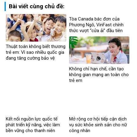
Bài viết cùng chủ đề:
Tòa Canada bác đơn của
Phương Ngô, VinFast chính
thức vượt “cửa ải” đầu tiên
trong vụ kiện xuyên biên giới
Thuật toán không biết thương
trẻ em: Vì sao nhiều quốc gia
đang tăng cường bảo vệ
người dưới 16 tuổi trên mạng
Không chỉ hạn chế, cần tạo
xã hội?
không gian mạng an toàn cho
trẻ em
Kết nối nguồn lực quốc tế
Mở rộng cơ hội tiếp cận dịch
phát triển kỹ năng, việc làm
vụ sức khỏe sinh sản cho nữ
bền vững cho thanh niên
công nhân