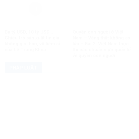
Ba tỷ USD, 10 tỷ USD…
Quyền con người ở Việt
Chiêu trò sản xuất tin giả
Nam – Vàng thật không sợ
không giới hạn, vô liêm sỉ
lửa – Bài 2: Việt Nam thực
của Lê Trung Khoa
thi các chuẩn mực quốc tế
về quyền con người
PHÁP LUẬT