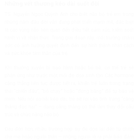
Những vết thương kéo dài suốt đời
TS. Nguyễn Ngọc Quỳnh Anh cho biết não bộ trẻ em trong
những năm đầu đời vẫn đang phát triển mạnh mẽ, đặc biệt
là các vùng não liên quan đến điều tiết cảm xúc, kiểm soát
hành vi và nhận thức. Trong giai đoạn này, môi trường chăm
sóc có ảnh hưởng quyết định đến sự hình thành nhân cách
và sức khỏe tâm thần của trẻ.
Khi thường xuyên bị bạo hành hoặc bỏ bê, cơ thể trẻ sẽ
phản ứng như trước một mối đe dọa sinh tồn. Các hormone
căng thẳng liên tục được tiết ra, khiến trẻ luôn trong trạng
thái “chiến đấu”, “bỏ chạy” hoặc “đóng băng” để tự bảo vệ
mình. Nếu nỗi sợ hãi kéo dài, trẻ sẽ rơi vào tình trạng “căng
thẳng độc hại” – dạng căng thẳng có thể làm thay đổi cấu
trúc và chức năng não bộ.
Đau đớn hơn, nhiều trường hợp sự đe dọa lại đến từ chính
cha mẹ hoặc người thân – những người lẽ ra phải bảo đảm