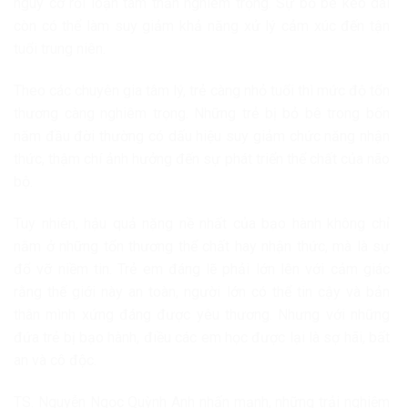
nguy cơ rối loạn tâm thần nghiêm trọng. Sự bỏ bê kéo dài
còn có thể làm suy giảm khả năng xử lý cảm xúc đến tận
tuổi trung niên.
Theo các chuyên gia tâm lý, trẻ càng nhỏ tuổi thì mức độ tổn
thương càng nghiêm trọng. Những trẻ bị bỏ bê trong bốn
năm đầu đời thường có dấu hiệu suy giảm chức năng nhận
thức, thậm chí ảnh hưởng đến sự phát triển thể chất của não
bộ.
Tuy nhiên, hậu quả nặng nề nhất của bạo hành không chỉ
nằm ở những tổn thương thể chất hay nhận thức, mà là sự
đổ vỡ niềm tin. Trẻ em đáng lẽ phải lớn lên với cảm giác
rằng thế giới này an toàn, người lớn có thể tin cậy và bản
thân mình xứng đáng được yêu thương. Nhưng với những
đứa trẻ bị bạo hành, điều các em học được lại là sợ hãi, bất
an và cô độc.
TS. Nguyễn Ngọc Quỳnh Anh nhấn mạnh, những trải nghiệm