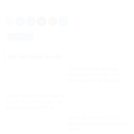
Danh mục:
Tin Tức
Trong nước
Bài viết cùng chủ đề:
Tòa Canada bác đơn của
Phương Ngô, VinFast chính
thức vượt “cửa ải” đầu tiên
trong vụ kiện xuyên biên giới
Thuật toán không biết thương
trẻ em: Vì sao nhiều quốc gia
đang tăng cường bảo vệ
người dưới 16 tuổi trên mạng
Không chỉ hạn chế, cần tạo
xã hội?
không gian mạng an toàn cho
trẻ em