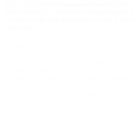
lý học, Đại học RMIT Việt Nam, bảo vệ trẻ em không thể chỉ
dừng ở xử lý hậu quả, mà cần một hệ thống phòng ngừa và
can thiệp sớm đủ mạnh để không em nhỏ nào bị bỏ lại
trong im lặng.
Không chỉ hạn chế, cần tạo không gian mạng an toàn cho
trẻ em
Kết nối nguồn lực quốc tế phát triển kỹ năng, việc làm bền
vững cho thanh niên
Mở rộng cơ hội tiếp cận dịch vụ sức khỏe sinh sản cho
nữ công nhân
Bảo vệ trẻ em trước vòng xoáy của thuật toán mạng xã
hội
Lễ Vu Lan: Giáo hội Phật giáo Việt Nam yêu cầu tăng ni
tích cực tham gia công tác đền ơn đáp nghĩa