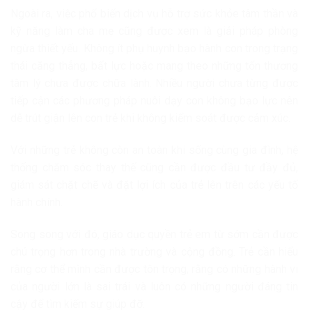
Ngoài ra, việc phổ biến dịch vụ hỗ trợ sức khỏe tâm thần và
kỹ năng làm cha mẹ cũng được xem là giải pháp phòng
ngừa thiết yếu. Không ít phụ huynh bạo hành con trong trạng
thái căng thẳng, bất lực hoặc mang theo những tổn thương
tâm lý chưa được chữa lành. Nhiều người chưa từng được
tiếp cận các phương pháp nuôi dạy con không bạo lực nên
dễ trút giận lên con trẻ khi không kiểm soát được cảm xúc.
Với những trẻ không còn an toàn khi sống cùng gia đình, hệ
thống chăm sóc thay thế cũng cần được đầu tư đầy đủ,
giám sát chặt chẽ và đặt lợi ích của trẻ lên trên các yếu tố
hành chính.
Song song với đó, giáo dục quyền trẻ em từ sớm cần được
chú trọng hơn trong nhà trường và cộng đồng. Trẻ cần hiểu
rằng cơ thể mình cần được tôn trọng, rằng có những hành vi
của người lớn là sai trái và luôn có những người đáng tin
cậy để tìm kiếm sự giúp đỡ.