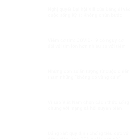
Nghị quyết Đại hội XIII của Đảng đi vào
cuộc sống Kỳ 1: Không chùn bước
trước khó khăn, khi có dịch mọi người
dân đều là chiến sĩ
Viêm cơ tim: COVID-19 có nguy cơ
đối với tim lớn hơn nhiều so với tiêm
chủng!
Những con số ấn tượng từ cuộc chiến
tham nhũng “không có vùng cấm”
Vì sao Việt Nam chọn cách thức sống
chung với mạng xã hội xuyên biên
giới?
Đảng xiết quy định chống tiêu cực với