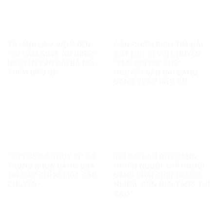
TỪ “MỜI LÀM VIỆC” ĐẾN
GÁN CHIẾN DỊCH TÌM HÀI
“TÔ LÂM SUỴT AN NINH”:
CỐT LIỆT SĨ VỚI CHUYỆN
NGUYỄN VĂN ĐÀI ĐÃ NỐI
“XEM BÓI GIỮ GHẾ”:
THÊM ĐIỀU GÌ?
NGUYỄN VĂN ĐÀI ĐANG
ĐÁNH TRÁO ĐIỀU GÌ?
“3 TỶ USD Ở THỤY SĨ”: LÊ
TIN SAI LAN ĐẾN HÀNG
TRUNG KHOA ĐANG ĐƯA
NGHÌN NGƯỜI: CHỈ NGƯỜI
TIN HAY CHỈ KỂ MỘT CÂU
ĐĂNG PHẢI CHỊU TRÁCH
CHUYỆN?
NHIỆM, CÒN NỀN TẢNG THÌ
SAO?