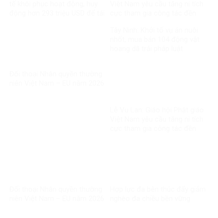
tế khôi phục hoạt động, huy
Việt Nam yêu cầu tăng ni tích
động hơn 293 triệu USD để tái
cực tham gia công tác đền
thiết
ơn đáp nghĩa
Tây Ninh: Khởi tố vụ án nuôi
nhốt, mua bán 104 động vật
hoang dã trái pháp luật
Đối thoại Nhân quyền thường
niên Việt Nam – EU năm 2026
Lễ Vu Lan: Giáo hội Phật giáo
Việt Nam yêu cầu tăng ni tích
cực tham gia công tác đền
ơn đáp nghĩa
Đối thoại Nhân quyền thường
Hợp lực đa bên thúc đẩy giảm
niên Việt Nam – EU năm 2026
nghèo đa chiều bền vững