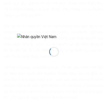
quốc gia này là bảo vệ trẻ em phải được nhìn nhận như
trách nhiệm chung của toàn xã hội, chứ không chỉ là chuyện
riêng của từng gia đình.
Một xã hội an toàn cho trẻ em là nơi hàng xóm sẵn sàng lên
tiếng khi phát hiện dấu hiệu bất thường; nơi cha mẹ gặp khó
khăn có thể tìm kiếm hỗ trợ mà không cảm thấy xấu hổ; nơi
nhân viên công tác xã hội có đủ nguồn lực để hành động và
nơi trẻ em lớn lên với niềm tin rằng sự an toàn của các em
luôn được cộng đồng bảo vệ.
“Không thể quay lại quá khứ trước khi vết sẹo thành hình đối
với những trẻ đã bị tổn thương, nhưng ngay lúc này đây, tại
mọi tỉnh thành trên khắp Việt Nam, vẫn còn những đứa trẻ
đang trong hoàn cảnh ngặt nghèo mà chúng ta có thể tương
trợ kịp thời. Đó là nhiệm vụ chúng ta cần làm trong thời gian
tới”, TS. Nguyễn Ngọc Quỳnh Anh nhấn mạnh.