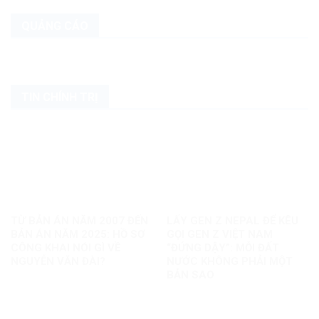
QUẢNG CÁO
TIN CHÍNH TRỊ
TỪ BẢN ÁN NĂM 2007 ĐẾN
LẤY GEN Z NEPAL ĐỂ KÊU
BẢN ÁN NĂM 2025: HỒ SƠ
GỌI GEN Z VIỆT NAM
CÔNG KHAI NÓI GÌ VỀ
“ĐỨNG DẬY”: MỖI ĐẤT
NGUYỄN VĂN ĐÀI?
NƯỚC KHÔNG PHẢI MỘT
BẢN SAO