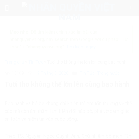
Skip
to
content
Mẹo nhỏ:
Để tìm kiếm chính xác tin bài của
nhanquyenvn.org, hãy search trên Google với cú pháp: "Từ
khóa" + "nhanquyenvn.org".
Tìm kiếm ngay
Trang chủ
»
Tin Tức
»
Tuổi thơ không thể lớn lên cùng bạo hành
13109
19 Tháng 5, 2026
Tin Tức
Trong nước
Tuổi thơ không thể lớn lên cùng bạo hành
Bạo hành và bỏ bê không chỉ khiến trẻ em tổn thương về thể
xác mà còn âm thầm làm biến đổi não bộ, phá vỡ cảm giác
an toàn và niềm tin vào cuộc sống.
Theo TS. Nguyễn Ngọc Quỳnh Anh, Chủ nhiệm bộ môn Tâm