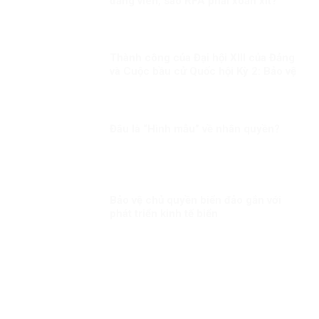
đảng viên, sao RFA phải xoắn xít?
Thành công của Đại hội XIII của Đảng
và Cuộc bầu cử Quốc hội Kỳ 2: Bảo vệ
đến cùng những thành quả của đất
nước của nhân dân
Đâu là “Hình mẫu” về nhân quyền?
Bảo vệ chủ quyền biển đảo gắn với
phát triển kinh tế biển