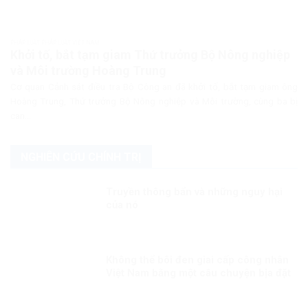
PHÁP LUẬT PHÁP LUẬT VIỆT NAM
Khởi tố, bắt tạm giam Thứ trưởng Bộ Nông nghiệp
và Môi trường Hoàng Trung
Cơ quan Cảnh sát điều tra Bộ Công an đã khởi tố, bắt tạm giam ông
Hoàng Trung, Thứ trưởng Bộ Nông nghiệp và Môi trường, cùng ba bị
can...
NGHIÊN CỨU CHÍNH TRỊ
Truyền thông bẩn và những nguy hại
của nó
Không thể bôi đen giai cấp công nhân
Việt Nam bằng một câu chuyện bịa đặt