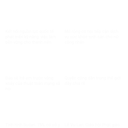
Kết nối nguồn lực quốc tế
Mở rộng cơ hội tiếp cận dịch
phát triển kỹ năng, việc làm
vụ sức khỏe sinh sản cho nữ
bền vững cho thanh niên
công nhân
Bảo vệ trẻ em trước vòng
Quyền công dân trong thế giới
xoáy của thuật toán mạng xã
đầy chia rẽ
hội
Tình hình Sudan: 75% cơ sở y
Lễ Vu Lan: Giáo hội Phật giáo