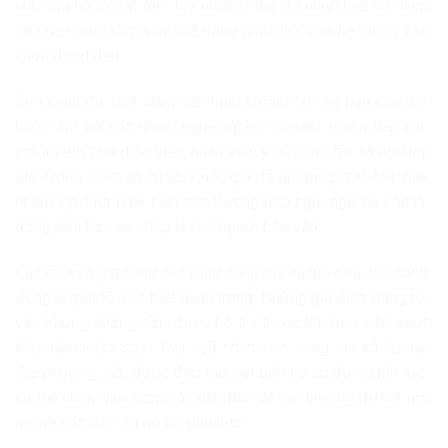
nhu cầu hỗ trợ rất lớn. Tuy nhiên, mức độ nhận biết và niềm
tin của người dân vào khả năng phản hồi của hệ thống vẫn
chưa đồng đều.
Bên cạnh đó, Việt Nam cần tăng cường cơ chế báo cáo bắt
buộc đối với các nhóm nghề nghiệp thường xuyên tiếp xúc
với trẻ em như giáo viên, nhân viên y tế, công tác xã hội hay
lực lượng công an. Nhiều quốc gia đã áp dụng quy định này
nhằm kịp thời phát hiện các trường hợp nghi ngờ bạo hành,
đồng thời bảo vệ pháp lý cho người báo cáo.
Các chuyên gia cũng cho rằng công tác xã hội dựa vào cộng
đồng là yếu tố đặc biệt quan trọng. Những gia đình đang rơi
vào khủng hoảng cần được hỗ trợ trước khi mọi việc vượt
khỏi tầm kiểm soát. Đội ngũ nhân viên công tác xã hội tại
địa phương, nếu được đào tạo bài bản và có đủ nguồn lực,
có thể nhận diện sớm các gia đình dễ tổn thương để kết nối
họ với các dịch vụ hỗ trợ phù hợp.