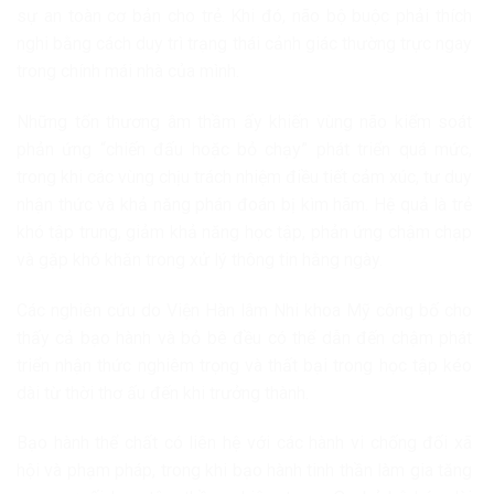
sự an toàn cơ bản cho trẻ. Khi đó, não bộ buộc phải thích
nghi bằng cách duy trì trạng thái cảnh giác thường trực ngay
trong chính mái nhà của mình.
Những tổn thương âm thầm ấy khiến vùng não kiểm soát
phản ứng “chiến đấu hoặc bỏ chạy” phát triển quá mức,
trong khi các vùng chịu trách nhiệm điều tiết cảm xúc, tư duy
nhận thức và khả năng phán đoán bị kìm hãm. Hệ quả là trẻ
khó tập trung, giảm khả năng học tập, phản ứng chậm chạp
và gặp khó khăn trong xử lý thông tin hằng ngày.
Các nghiên cứu do Viện Hàn lâm Nhi khoa Mỹ công bố cho
thấy cả bạo hành và bỏ bê đều có thể dẫn đến chậm phát
triển nhận thức nghiêm trọng và thất bại trong học tập kéo
dài từ thời thơ ấu đến khi trưởng thành.
Bạo hành thể chất có liên hệ với các hành vi chống đối xã
hội và phạm pháp, trong khi bạo hành tinh thần làm gia tăng