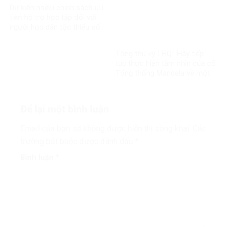
Dự kiến nhiều chính sách ưu
tiên hỗ trợ học tập đối với
người học dân tộc thiểu số
rất ít người
Tổng thư ký LHQ: ‘Hãy tiếp
tục thực hiện tầm nhìn của cố
Tổng thống Mandela về một
thế giới công bằng, toàn diện,
bình đẳng và hòa bình’
Để lại một bình luận
Email của bạn sẽ không được hiển thị công khai.
Các
trường bắt buộc được đánh dấu
*
Bình luận
*