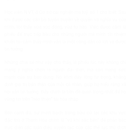
Học viên N.V.T, ở Cơ sở cai nghiện ma tuý số 1 cho biết: Sau
khi được các cán bộ tuyên truyền về quyền và nghĩa vụ của
mình, tôi thấy vừa xúc động, vừa tự hào. Việc được cầm lá
phiếu để trực tiếp bầu cho những người mà mình tín nhiệm
khiến tôi cảm thấy mình vẫn là một công dân có ích và được
tin tưởng.
Những chia sẻ như vậy cho thấy, lá phiếu lúc này không chỉ
mang ý nghĩa chọn ra người đại diện, mà còn mang sức
mạnh của sự bao dung. Nó khơi dậy lòng tự trọng, khẳng
định giá trị bản thân của mỗi cá nhân, giúp họ hiểu rằng xã
hội vẫn tin tưởng. Đây chính là tiền đề quan trọng nhất để họ
vững tin trên “nẻo thiện” tái hòa nhập.
Bên cạnh đó, sự minh bạch trong bầu cử tại các khu vực
đặc thù ở Thanh Hóa chính là “vũ khí sắc bén” để phản bác
trực diện các luận điệu xuyên tạc của các thế lực thù địch