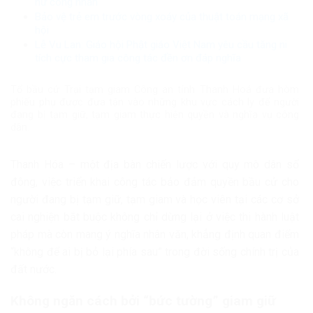
nữ công nhân
Bảo vệ trẻ em trước vòng xoáy của thuật toán mạng xã
hội
Lễ Vu Lan: Giáo hội Phật giáo Việt Nam yêu cầu tăng ni
tích cực tham gia công tác đền ơn đáp nghĩa
Tổ bầu cử Trại tạm giam Công an tỉnh Thanh Hoá đưa h​​​​​​òm
phiếu phụ được đưa tận vào những khu vực cách ly để người
đang bị tạm giữ, tạm giam thực hiện quyền và nghĩa vụ công
dân.
Thanh Hóa – một địa bàn chiến lược với quy mô dân số
đông, việc triển khai công tác bảo đảm quyền bầu cử cho
người đang bị tạm giữ, tạm giam và học viên tại các cơ sở
cai nghiện bắt buộc không chỉ dừng lại ở việc thi hành luật
pháp mà còn mang ý nghĩa nhân văn, khẳng định quan điểm
“không để ai bị bỏ lại phía sau” trong đời sống chính trị của
đất nước.
Không ngăn cách bởi “bức tường” giam giữ