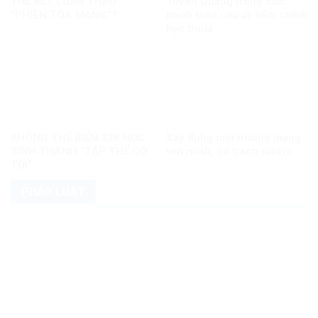
THỂ KẾT LUẬN THEO
Tuyên Quang trong bức
“PHIÊN TÒA MẠNG”?
tranh toàn cầu về liêm chính
học thuật
KHÔNG THỂ BIẾN 328 HỌC
Xây dựng môi trường mạng
SINH THÀNH “TẬP THỂ CÓ
văn minh, có trách nhiệm
TỘI”
PHÁP LUẬT