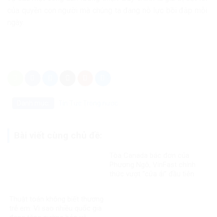
của quyền con người mà chúng ta đang nỗ lực bồi đắp mỗi
ngày.
Danh mục:
Tin Tức
Trong nước
Bài viết cùng chủ đề:
Tòa Canada bác đơn của
Phương Ngô, VinFast chính
thức vượt “cửa ải” đầu tiên
trong vụ kiện xuyên biên giới
Thuật toán không biết thương
trẻ em: Vì sao nhiều quốc gia