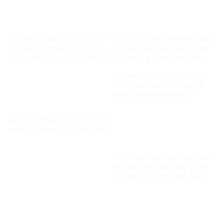
Tình hình Sudan: 75% cơ sở y
Lễ Vu Lan: Giáo hội Phật giáo
tế khôi phục hoạt động, huy
Việt Nam yêu cầu tăng ni tích
động hơn 293 triệu USD để tái
cực tham gia công tác đền
thiết
ơn đáp nghĩa
Tây Ninh: Khởi tố vụ án nuôi
nhốt, mua bán 104 động vật
hoang dã trái pháp luật
Đối thoại Nhân quyền thường
niên Việt Nam – EU năm 2026
Lễ Vu Lan: Giáo hội Phật giáo
Việt Nam yêu cầu tăng ni tích
cực tham gia công tác đền
ơn đáp nghĩa