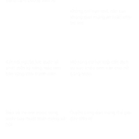
đang tăng cường bảo vệ
người dưới 16 tuổi trên mạng
Không chỉ hạn chế, cần tạo
xã hội?
không gian mạng an toàn cho
trẻ em
Kết nối nguồn lực quốc tế
Mở rộng cơ hội tiếp cận dịch
phát triển kỹ năng, việc làm
vụ sức khỏe sinh sản cho nữ
bền vững cho thanh niên
công nhân
Bảo vệ trẻ em trước vòng
Quyền công dân trong thế giới
xoáy của thuật toán mạng xã
đầy chia rẽ
hội