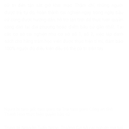
cử tri đến tận sát giờ khai mạc. Thậm chí, những người
được trả tự do, hoàn thành cai nghiện ngay trong ngày bầu
cử cũng được hướng dẫn, hỗ trợ tận tình để thực hiện quyền
công dân tại địa phương hoặc điểm bầu cử gần nhất. Tại
các cơ sở cai nghiện như cơ sở số 1, số 2, việc lập danh
sách cho hàng trăm học viên được thực hiện tỉ mỉ, đảm bảo
100% người đủ điều kiện đều có thẻ cử tri trên tay.
Người bị tạm giữ, tạm giam tại Trại tạm giam Công an tỉnh
Thanh Hoá thực hiện quyền bầu cử.
Trung tá Nguyễn Tuấn Ngọc, Trưởng Cơ sở cai nghiện ma tuý