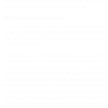
hiệu trừu tượng mà là những hành động thực tế, lấy con
người làm trung tâm của mọi chính sách phát triển.
Để không ai bị bỏ lại phía sau
Thanh Hóa, với địa bàn rộng, các cơ sở giam giữ, cai nghiện
có quy mô, đã xây dựng được một quy trình tổ chức bầu cử
“đặc biệt” nhưng tuyệt đối đúng luật, bảo đảm tính thực
chất của mỗi lá phiếu.
Không để sự cách li trở thành rào cản thông tin, các cơ sở
như Trại tạm giam, cơ sở cai nghiện ma tuý Công an tỉnh đã
triển khai mô hình truyền thông đa phương tiện nội bộ. Danh
sách cử tri và tiểu sử tóm tắt của các ứng cử viên được
niêm yết trang trọng, công khai, dễ tiếp cận tại hành lang các
khu buồng giam và khu sinh hoạt chung. Hệ thống loa truyền
thanh nội bộ được tận dụng để phổ biến sâu rộng về quyền
lợi, nghĩa vụ và tiểu sử ứng cử viên, đối với những cử tri bị
hạn chế quyền, hoặc ốm đau, không đi lại được, cán bộ sẽ