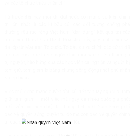
và các tổ chức thiếu thiện chí.
Từ trước đến nay, mỗi khi đất nước có những sự kiện chính
trị lớn, nhất là các kì bầu cử, các đối tượng chống phá
thường rêu rao rằng Việt Nam “dàn dựng” kết quả tại các
trại giam. Thực tế tại Thanh Hóa cho thấy, quy trình giám sát
đa lớp từ Mặt trận Tổ quốc, Tổ bầu cử và chính các cử tri đã
tạo nên một bức tường ngăn chặn mọi sai sót. Sự tham gia
tự nguyện, hào hứng của các học viên cai nghiện và người bị
tạm giữ, tạm giam là bằng chứng sống động nhất phủ nhận
sự ép buộc.
Việc chủ động mang quyền bầu cử đến tận tay người bị tạm
giữ, tạm giam – một việc mà ngay cả nhiều quốc gia phát
triển vẫn còn hạn chế, đã khẳng định Việt Nam không chỉ
bảo vệ quyền sống, quyền tự do mà còn bảo vệ quyền chính
trị của cả những người đang lầm lỗi.
Chỉ trong buổi sáng ngày 15/3, 100% cử tri là người đang bị