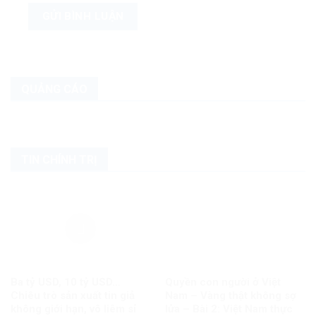
QUẢNG CÁO
TIN CHÍNH TRỊ
Ba tỷ USD, 10 tỷ USD…
Quyền con người ở Việt
Chiêu trò sản xuất tin giả
Nam – Vàng thật không sợ
không giới hạn, vô liêm sỉ
lửa – Bài 2: Việt Nam thực