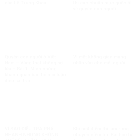
của Lê Trung Khoa
thi các chuẩn mực quốc tế
về quyền con người
Quyền con người ở Việt
Vì một không gian mạng
Nam – Vàng thật không sợ
nhân văn cho mỗi người
lửa – Bài 1: Minh chứng
khách quan bác bỏ mọi luận
điệu sai trái
VÌ SAO ĐIỀU TRA PHẢI
Khi một điểm thi làm rung
NHANH NHƯNG KHÔNG
chuyển niềm tin: Bài học từ