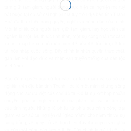
tạm giữ, tạm giam, người đang thực hiện cai nghiện ma tuý
bắt buộc tại cơ sở cai nghiện ma tuý trên địa bàn tỉnh Thanh
Hoá đã thực hiện xong quyền, nghĩa vụ công dân của mình.
Mỗi lá phiếu của người tạm giữ, tạm giam, hay học viên cai
nghiện là một liều thuốc tinh thần, một sự công nhận tư cách
xã hội, giúp họ xóa bỏ mặc cảm để sửa đổi lỗi lầm, nỗ lực
tái hòa nhập cuộc sống. Đây chính là nhân quyền thực chất,
gắn liền với đạo đức và nhân văn truyền thống của dân tộc
Việt Nam.
Bảo đảm quyền bầu cử tại các trại tạm giam và cơ sở cai
nghiện trên địa bàn tỉnh Thanh Hóa là một minh chứng sống
động cho sự ưu việt của chế độ ta. Đó là sự kết hợp nhuần
nhuyễn giữa sự nghiêm minh của pháp luật và sự ấm áp
của tình người. Những lá phiếu từ phía sau cánh cổng trại
giam và cơ sở cai nghiện đã “gieo mầm” cho niềm tin về sự
công bằng, về ngày trở về thực hiện đầy đủ quyền và nghĩa
vụ của một công dân lương thiện. Đây chính là giá trị cốt lõi