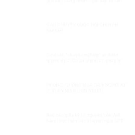
giai cấp công nhân: “giai cấp tư sản
ngày nay không còn bóc lột công
nhân mà “bóc lột máy móc”?!
CÂU CHUYỆN QUỐC HỘI CHUYÊN
NGHIỆP
Cơ quan “chuyên nghiệp” về nhân
quyền Kỳ 2: Cơ sở chính trị, pháp lý
cho việc xây dựng CQNQQG ở Việt
Nam
PHÒNG, CHỐNG MUA BÁN NGƯỜI KỲ
2: VÌ AN NINH CON NGƯỜI
Báo cáo giữa kỳ tự nguyện của Việt
Nam thực hiện các khuyến nghị UPR
chu kỳ III Kỳ 1: LHQ đánh giá cao Việt
Nam đã chủ động đương đầu với các