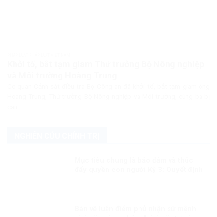
PHÁP LUẬT PHÁP LUẬT VIỆT NAM
Khởi tố, bắt tạm giam Thứ trưởng Bộ Nông nghiệp
và Môi trường Hoàng Trung
Cơ quan Cảnh sát điều tra Bộ Công an đã khởi tố, bắt tạm giam ông
Hoàng Trung, Thứ trưởng Bộ Nông nghiệp và Môi trường, cùng ba bị
can...
NGHIÊN CỨU CHÍNH TRỊ
Mục tiêu chung là bảo đảm và thúc
đẩy quyền con người Kỳ 3: Quyết định
sáng suốt
Bàn về luận điểm phủ nhận sứ mệnh