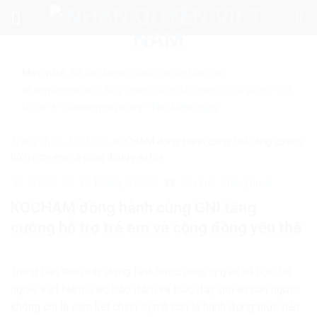
Skip
to
content
Mẹo nhỏ:
Để tìm kiếm chính xác tin bài của
nhanquyenvn.org, hãy search trên Google với cú pháp: "Từ
khóa" + "nhanquyenvn.org".
Tìm kiếm ngay
Trang chủ
»
Tin Tức
»
KOCHAM đồng hành cùng GNI tăng cường
hỗ trợ trẻ em và cộng đồng yếu thế
11809
19 Tháng 5, 2026
Tin Tức
Trong nước
KOCHAM đồng hành cùng GNI tăng
cường hỗ trợ trẻ em và cộng đồng yếu thế
Trong tiến trình xây dựng Nhà nước pháp quyền xã hội chủ
nghĩa Việt Nam, việc bảo đảm và thúc đẩy quyền con người
không chỉ là cam kết chính trị mà còn là hành động thực tiễn