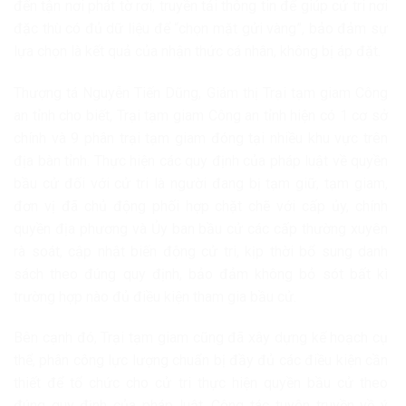
đến tận nơi phát tờ rơi, truyền tải thông tin để giúp cử tri nơi
đặc thù có đủ dữ liệu để “chọn mặt gửi vàng”, bảo đảm sự
lựa chọn là kết quả của nhận thức cá nhân, không bị áp đặt.
Thượng tá Nguyễn Tiến Dũng, Giám thị Trại tạm giam Công
an tỉnh cho biết, Trại tạm giam Công an tỉnh hiện có 1 cơ sở
chính và 9 phân trại tạm giam đóng tại nhiều khu vực trên
địa bàn tỉnh. Thực hiện các quy định của pháp luật về quyền
bầu cử đối với cử tri là người đang bị tạm giữ, tạm giam,
đơn vị đã chủ động phối hợp chặt chẽ với cấp ủy, chính
quyền địa phương và Ủy ban bầu cử các cấp thường xuyên
rà soát, cập nhật biến động cử tri, kịp thời bổ sung danh
sách theo đúng quy định, bảo đảm không bỏ sót bất kì
trường hợp nào đủ điều kiện tham gia bầu cử.
Bên cạnh đó, Trại tạm giam cũng đã xây dựng kế hoạch cụ
thể, phân công lực lượng chuẩn bị đầy đủ các điều kiện cần
thiết để tổ chức cho cử tri thực hiện quyền bầu cử theo
đúng quy định của pháp luật. Công tác tuyên truyền về ý