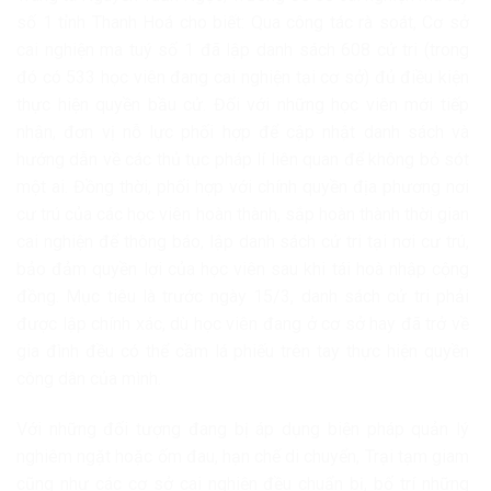
số 1 tỉnh Thanh Hoá cho biết: Qua công tác rà soát, Cơ sở
cai nghiện ma tuý số 1 đã lập danh sách 608 cử tri (trong
đó có 533 học viên đang cai nghiện tại cơ sở) đủ điều kiện
thực hiện quyền bầu cử. Đối với những học viên mới tiếp
nhận, đơn vị nỗ lực phối hợp để cập nhật danh sách và
hướng dẫn về các thủ tục pháp lí liên quan để không bỏ sót
một ai. Đồng thời, phối hợp với chính quyền địa phương nơi
cư trú của các học viên hoàn thành, sắp hoàn thành thời gian
cai nghiện để thông báo, lập danh sách cử tri tại nơi cư trú,
bảo đảm quyền lợi của học viên sau khi tái hoà nhập cộng
đồng. Mục tiêu là trước ngày 15/3, danh sách cử tri phải
được lập chính xác, dù học viên đang ở cơ sở hay đã trở về
gia đình đều có thể cầm lá phiếu trên tay thực hiện quyền
công dân của mình.
Với những đối tượng đang bị áp dụng biện pháp quản lý
nghiêm ngặt hoặc ốm đau, hạn chế di chuyển, Trại tạm giam
cũng như các cơ sở cai nghiện đều chuẩn bị, bố trí những