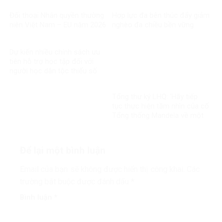
Đối thoại Nhân quyền thường
Hợp lực đa bên thúc đẩy giảm
niên Việt Nam – EU năm 2026
nghèo đa chiều bền vững
Dự kiến nhiều chính sách ưu
tiên hỗ trợ học tập đối với
người học dân tộc thiểu số
rất ít người
Tổng thư ký LHQ: ‘Hãy tiếp
tục thực hiện tầm nhìn của cố
Tổng thống Mandela về một
thế giới công bằng, toàn diện,
bình đẳng và hòa bình’
Để lại một bình luận
Email của bạn sẽ không được hiển thị công khai.
Các
trường bắt buộc được đánh dấu
*
Bình luận
*