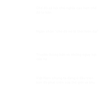
thách thức trong bảo đảm quyền con
người
Chế độ xã hội chủ nghĩa cao hơn chế
độ tư bản
Ngăn chặn “chế độ nô lệ thời hiện đại”
Truyền thông bẩn và những nguy hại
của nó
Việt Nam chúng ta đang ở đâu trên
bản đồ phát triển của thế giới và khu
vực?