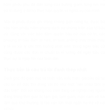
hòm phiếu phụ để đến từng cửa buồng giam, từng nơi mà
cử tri đang ở để họ thực hiện quyền và nghĩa vụ của mình.
Mỗi lá phiếu được ghi trong không gian riêng tư, được bỏ
vào hòm phiếu niêm phong dưới sự chứng kiến của tổ bầu
cử. Cùng với việc bảo đảm quyền bầu cử của cử tri, các
phương án bảo đảm an ninh, an toàn, phòng cháy chữa cháy,
y tế và xử lý các tình huống phát sinh trong ngày bầu cử
cũng được các đơn vị chuẩn bị kĩ lưỡng để ngày bầu cử
thực sự là ngày hội của toàn dân.
Thực tiễn là câu trả lời đanh thép nhất
Dưới góc độ giáo dục và nhân văn, việc tham gia bầu cử tại
các cơ sở đặc thù đóng vai trò như một “liệu pháp tâm lý
đặc biệt”. Đối với những học viên đang cai nghiện hay người
đang trong thời gian bị tạm giữ, tạm giam, mặc cảm về sai
lầm quá khứ thường là rào cản lớn nhất ngăn họ trở về với
xã hội.