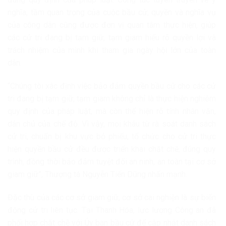
nghĩa, tầm quan trọng của cuộc bầu cử, quyền và nghĩa vụ
của công dân cũng được đơn vị quan tâm thực hiện, giúp
các cử tri đang bị tạm giữ, tạm giam hiểu rõ quyền lợi và
trách nhiệm của mình khi tham gia ngày hội lớn của toàn
dân.
“Chúng tôi xác định việc bảo đảm quyền bầu cử cho các cử
tri đang bị tạm giữ, tạm giam không chỉ là thực hiện nghiêm
quy định của pháp luật, mà còn thể hiện rõ tính nhân văn,
dân chủ của chế độ. Vì vậy, mọi khâu từ rà soát danh sách
cử tri, chuẩn bị khu vực bỏ phiếu, tổ chức cho cử tri thực
hiện quyền bầu cử đều được triển khai chặt chẽ, đúng quy
trình, đồng thời bảo đảm tuyệt đối an ninh, an toàn tại cơ sở
giam giữ”, Thượng tá Nguyễn Tiến Dũng nhấn mạnh.
Đặc thù của các cơ sở giam giữ, cơ sở cai nghiện là sự biến
động cử tri liên tục. Tại Thanh Hóa, lực lượng Công an đã
phối hợp chặt chẽ với Ủy ban bầu cử để cập nhật danh sách