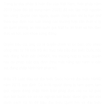
Trong tư duy pháp lý hiện đại của Việt Nam, Hiến pháp năm
2013 (sửa đổi bổ sung năm 2025) đã xác lập một nguyên
tắc vàng: Quyền con người, quyền công dân chỉ bị hạn chế
theo quy định của luật trong các trường hợp cần thiết vì lý
do quốc phòng, an ninh quốc gia, trật tự, an toàn xã hội, đạo
đức xã hội, sức khỏe cộng đồng.
Quyền bầu cử, ứng cử là quyền chính trị cơ bản, cho phép
công dân từ 18 tuổi trở lên trực tiếp bầu đại biểu Quốc hội,
Hội đồng Nhân dân (HĐND), trừ trường hợp bị tước quyền
này do pháp luật quy định (như mất năng lực hành vi dân
sự, đang chấp hành hình phạt tù).
Điều 29 Luật Bầu cử đại biểu Quốc hội và đại biểu HĐND
năm 2015 quy định: Cử tri là người đang bị tạm giam, tạm
giữ, người đang chấp hành biện pháp đưa vào cơ sở giáo
dục bắt buộc, cơ sở cai nghiện bắt buộc được ghi tên vào
danh sách cử tri để bầu đại biểu Quốc hội và đại biểu