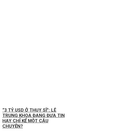
“3 TỶ USD Ở THỤY SĨ”: LÊ
TRUNG KHOA ĐANG ĐƯA TIN
HAY CHỈ KỂ MỘT CÂU
CHUYỆN?