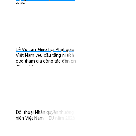
thiết
Lễ Vu Lan: Giáo hội Phật giáo
Việt Nam yêu cầu tăng ni tích
cực tham gia công tác đền ơn
đáp nghĩa
Đối thoại Nhân quyền thường
niên Việt Nam – EU năm 2026