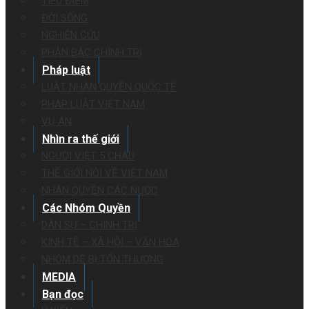
TIÊU ĐIỂM
ĐỜI SỐNG
NGHIÊN CỨU
PHẢN BÁC CHÍNH TRỊ
Pháp luật
LUẬT NHÂN QUYỀN QUỐC TẾ
PHÁP LUẬT VIỆT NAM
VỤ ÁN
Nhìn ra thế giới
NGƯỜI VIỆT 5 CHÂU
THẾ GIỚI NÓI VỀ VIỆT NAM
NHÂN QUYỀN CÁC NƯỚC
Các Nhóm Quyền
DÂN SỰ – CHÍNH TRỊ
KINH TẾ – XÃ HỘI – VĂN HÓA
NHÓM DỄ BỊ TỔN THƯƠNG
MEDIA
Bạn đọc