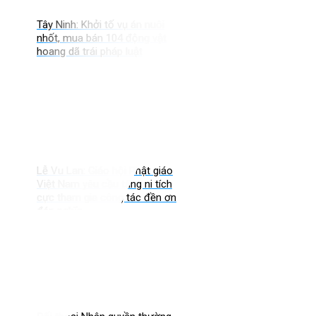
Tây Ninh: Khởi tố vụ án nuôi
nhốt, mua bán 104 động vật
hoang dã trái pháp luật
Lễ Vu Lan: Giáo hội Phật giáo
Việt Nam yêu cầu tăng ni tích
cực tham gia công tác đền ơn
đáp nghĩa