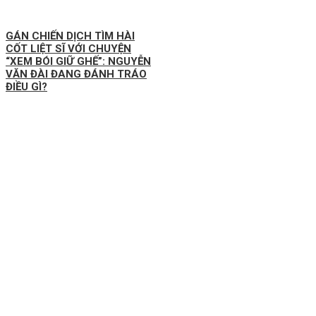
GÁN CHIẾN DỊCH TÌM HÀI
CỐT LIỆT SĨ VỚI CHUYỆN
“XEM BÓI GIỮ GHẾ”: NGUYỄN
VĂN ĐÀI ĐANG ĐÁNH TRÁO
ĐIỀU GÌ?