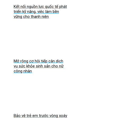
Kết nối nguồn lực quốc tế phát
triển kỹ năng, việc làm bền
vững cho thanh niên
Mở rộng cơ hội tiếp cận dịch
vụ sức khỏe sinh sản cho nữ
công nhân
Bảo vệ trẻ em trước vòng xoáy