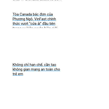
dưới 16 tuổi trên mạng xã hội?
Tòa Canada bác đơn của
Phương Ngô, VinFast chính
thức vượt “cửa ải” đầu tiên
trong vụ kiện xuyên biên giới
Không chỉ hạn chế, cần tạo
không gian mạng an toàn cho
trẻ em