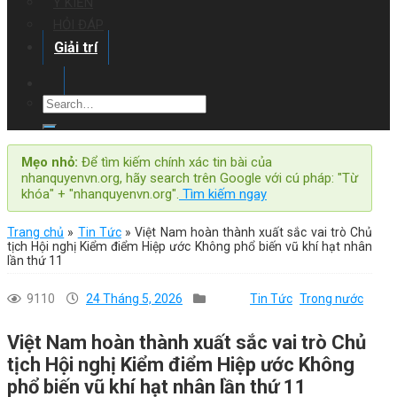
Ý KIẾN
HỎI ĐÁP
Giải trí
Mẹo nhỏ:
Để tìm kiếm chính xác tin bài của
nhanquyenvn.org, hãy search trên Google với cú pháp: "Từ
khóa" + "nhanquyenvn.org".
Tìm kiếm ngay
Trang chủ
»
Tin Tức
»
Việt Nam hoàn thành xuất sắc vai trò Chủ
tịch Hội nghị Kiểm điểm Hiệp ước Không phổ biến vũ khí hạt nhân
lần thứ 11
9110
24 Tháng 5, 2026
Tin Tức
Trong nước
Việt Nam hoàn thành xuất sắc vai trò Chủ
tịch Hội nghị Kiểm điểm Hiệp ước Không
phổ biến vũ khí hạt nhân lần thứ 11