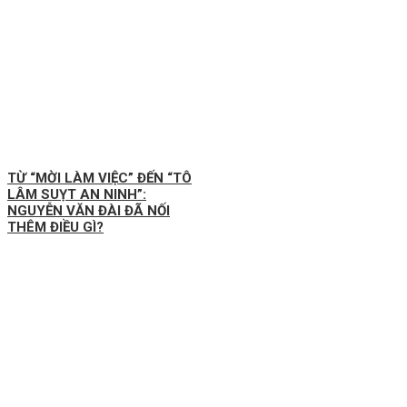
TỪ “MỜI LÀM VIỆC” ĐẾN “TÔ
LÂM SUỴT AN NINH”:
NGUYỄN VĂN ĐÀI ĐÃ NỐI
THÊM ĐIỀU GÌ?