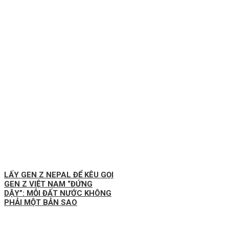
LẤY GEN Z NEPAL ĐỂ KÊU GỌI
GEN Z VIỆT NAM “ĐỨNG
DẬY”: MỖI ĐẤT NƯỚC KHÔNG
PHẢI MỘT BẢN SAO