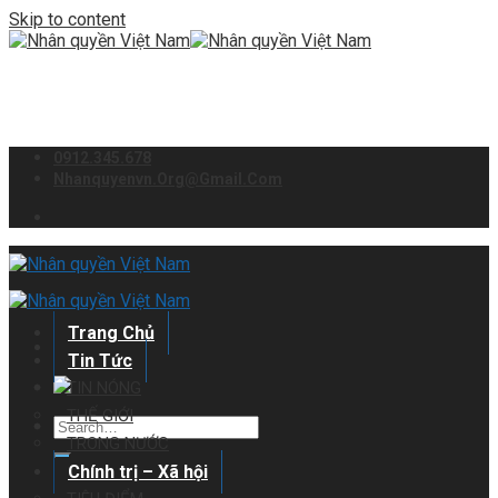
Skip to content
0912.345.678
Nhanquyenvn.org@gmail.com
Trang Chủ
Tin Tức
TIN NÓNG
THẾ GIỚI
TRONG NƯỚC
Chính trị – Xã hội