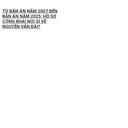
TỪ BẢN ÁN NĂM 2007 ĐẾN
BẢN ÁN NĂM 2025: HỒ SƠ
CÔNG KHAI NÓI GÌ VỀ
NGUYỄN VĂN ĐÀI?