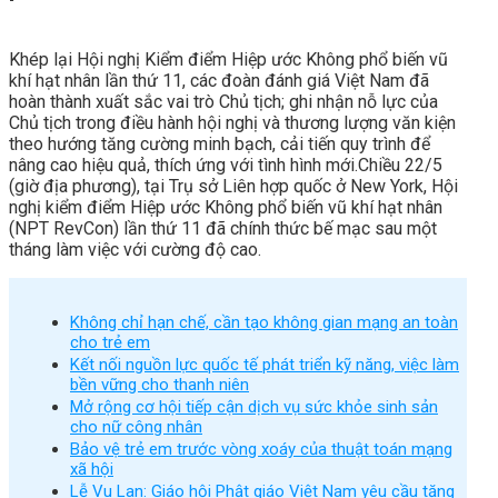
Khép lại Hội nghị Kiểm điểm Hiệp ước Không phổ biến vũ
khí hạt nhân lần thứ 11, các đoàn đánh giá Việt Nam đã
hoàn thành xuất sắc vai trò Chủ tịch; ghi nhận nỗ lực của
Chủ tịch trong điều hành hội nghị và thương lượng văn kiện
theo hướng tăng cường minh bạch, cải tiến quy trình để
nâng cao hiệu quả, thích ứng với tình hình mới.Chiều 22/5
(giờ địa phương), tại Trụ sở Liên hợp quốc ở New York, Hội
nghị kiểm điểm Hiệp ước Không phổ biến vũ khí hạt nhân
(NPT RevCon) lần thứ 11 đã chính thức bế mạc sau một
tháng làm việc với cường độ cao.
Không chỉ hạn chế, cần tạo không gian mạng an toàn
cho trẻ em
Kết nối nguồn lực quốc tế phát triển kỹ năng, việc làm
bền vững cho thanh niên
Mở rộng cơ hội tiếp cận dịch vụ sức khỏe sinh sản
cho nữ công nhân
Bảo vệ trẻ em trước vòng xoáy của thuật toán mạng
xã hội
Lễ Vu Lan: Giáo hội Phật giáo Việt Nam yêu cầu tăng