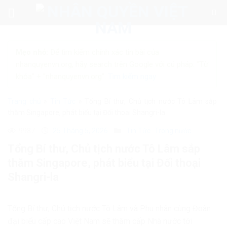
Skip
to
content
Mẹo nhỏ:
Để tìm kiếm chính xác tin bài của
nhanquyenvn.org, hãy search trên Google với cú pháp: "Từ
khóa" + "nhanquyenvn.org".
Tìm kiếm ngay
Trang chủ
»
Tin Tức
»
Tổng Bí thư, Chủ tịch nước Tô Lâm sắp
thăm Singapore, phát biểu tại Đối thoại Shangri-la
9987
25 Tháng 5, 2026
Tin Tức
Trong nước
Tổng Bí thư, Chủ tịch nước Tô Lâm sắp
thăm Singapore, phát biểu tại Đối thoại
Shangri-la
Tổng Bí thư, Chủ tịch nước Tô Lâm và Phu nhân cùng Đoàn
đại biểu cấp cao Việt Nam sẽ thăm cấp Nhà nước tới