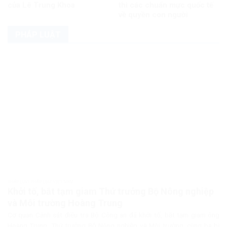
của Lê Trung Khoa
thi các chuẩn mực quốc tế
về quyền con người
PHÁP LUẬT
PHÁP LUẬT PHÁP LUẬT VIỆT NAM
Khởi tố, bắt tạm giam Thứ trưởng Bộ Nông nghiệp
và Môi trường Hoàng Trung
Cơ quan Cảnh sát điều tra Bộ Công an đã khởi tố, bắt tạm giam ông
Hoàng Trung, Thứ trưởng Bộ Nông nghiệp và Môi trường, cùng ba bị