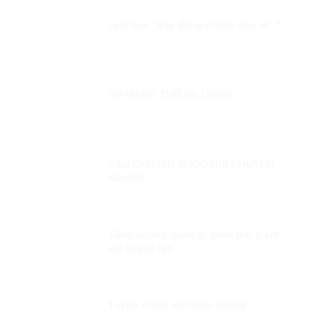
Lạm bàn “Xây dựng CNXH cho ai” ?
SỨ MẠNG THIÊNG LIÊNG
CÂU CHUYỆN QUỐC HỘI CHUYÊN
NGHIỆP
Tăng cường quản lý, kiểm tra, giám
sát quyền lực
Tuyên chiến với tham nhũng