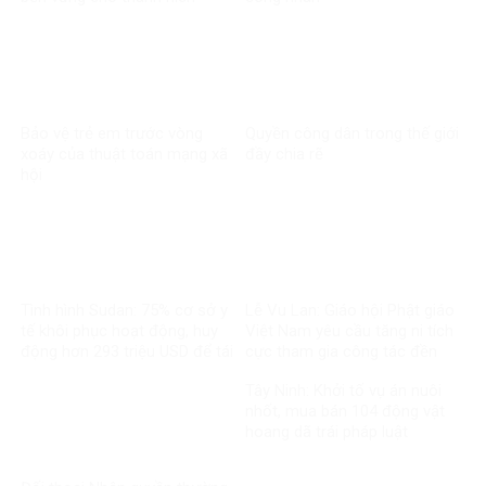
Bảo vệ trẻ em trước vòng
Quyền công dân trong thế giới
xoáy của thuật toán mạng xã
đầy chia rẽ
hội
Tình hình Sudan: 75% cơ sở y
Lễ Vu Lan: Giáo hội Phật giáo
tế khôi phục hoạt động, huy
Việt Nam yêu cầu tăng ni tích
động hơn 293 triệu USD để tái
cực tham gia công tác đền
thiết
ơn đáp nghĩa
Tây Ninh: Khởi tố vụ án nuôi
nhốt, mua bán 104 động vật
hoang dã trái pháp luật