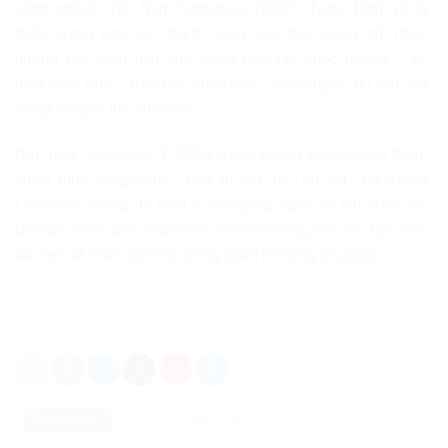
công nghiệp Việt Nam-Singapore (VSIP) được đánh giá là
biểu tượng hợp tác thành công. Hai bên cũng ghi nhận
những tiến triển tích cực trong hợp tác quốc phòng – an
ninh, giáo dục – đào tạo, khoa học – công nghệ, du lịch, lao
động và giao lưu nhân dân.
Đặc biệt, vào tháng 3/2025, trong khuôn khổ chuyến thăm
chính thức Singapore, Tổng Bí thư Tô Lâm và Thủ tướng
Lawrence Wong đã nhất trí nâng cấp quan hệ hai nước lên
Đối tác chiến lược toàn diện, mở ra chương mới với tầm nhìn
dài hạn và toàn diện hơn trong quan hệ song phương.
Danh mục:
Tin Tức
Trong nước