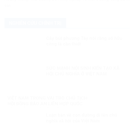
can...
NGHIÊN CỨU CHÍNH TRỊ
Cây bút phương Tây nói rằng sở hữu
công là cần thiết
SỨC MẠNH NỘI SINH KIẾN TẠO XÃ
HỘI CHỦ NGHĨA Ở VIỆT NAM
VIỆT NAM TRONG VAI TRÒ CHỦ TỊCH
HỘI ĐỒNG BẢO AN LIÊN HỢP QUỐC
KỲ 3: NỖ LỰC VÌ MỘT NỀN HÒA BÌNH
Luận bàn về con đường đi lên chủ
BỀN VỮNG
nghĩa xã hội của Việt Nam