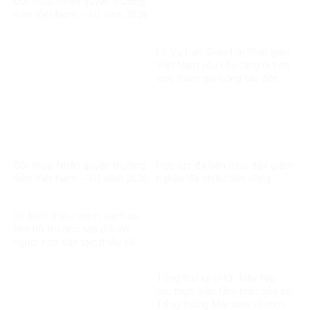
Đối thoại Nhân quyền thường
niên Việt Nam – EU năm 2026
Lễ Vu Lan: Giáo hội Phật giáo
Việt Nam yêu cầu tăng ni tích
cực tham gia công tác đền
ơn đáp nghĩa
Đối thoại Nhân quyền thường
Hợp lực đa bên thúc đẩy giảm
niên Việt Nam – EU năm 2026
nghèo đa chiều bền vững
Dự kiến nhiều chính sách ưu
tiên hỗ trợ học tập đối với
người học dân tộc thiểu số
rất ít người
Tổng thư ký LHQ: ‘Hãy tiếp
tục thực hiện tầm nhìn của cố
Tổng thống Mandela về một