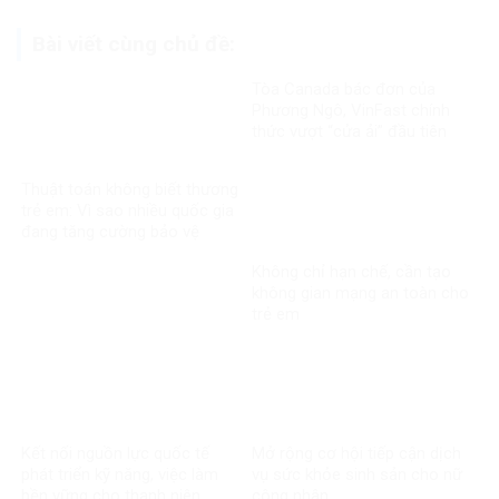
Bài viết cùng chủ đề:
Tòa Canada bác đơn của
Phương Ngô, VinFast chính
thức vượt “cửa ải” đầu tiên
trong vụ kiện xuyên biên giới
Thuật toán không biết thương
trẻ em: Vì sao nhiều quốc gia
đang tăng cường bảo vệ
người dưới 16 tuổi trên mạng
Không chỉ hạn chế, cần tạo
xã hội?
không gian mạng an toàn cho
trẻ em
Kết nối nguồn lực quốc tế
Mở rộng cơ hội tiếp cận dịch
phát triển kỹ năng, việc làm
vụ sức khỏe sinh sản cho nữ
bền vững cho thanh niên
công nhân