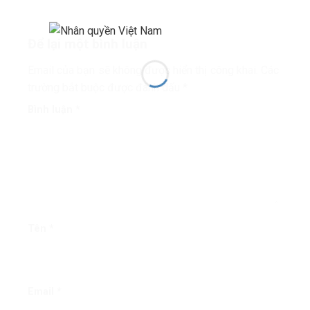
thế giới công bằng, toàn diện,
bình đẳng và hòa bình’
Để lại một bình luận
Email của bạn sẽ không được hiển thị công khai.
Các
trường bắt buộc được đánh dấu
*
Bình luận
*
Tên
*
Email
*