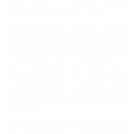
Giegerich, Tổng Bí thư, Chủ tịch nước Tô Lâm sẽ tham dự và
phát biểu dẫn đề tại Đối thoại Shangri-la ngày 29/5.
Đối thoại Shangri-la lần thứ 25 sẽ diễn ra tại Singapore từ
ngày 29-31/5, do Viện Nghiên cứu Chiến lược quốc tế (IISS)
tổ chức. Đây là hội nghị thượng đỉnh quốc phòng hàng đầu
châu Á, quy tụ nhiều bộ trưởng quốc phòng và nhà lãnh đạo
toàn cầu để thảo luận về các vấn đề an ninh trọng điểm
Về quan hệ Việt Nam-Singapore, sau hơn 50 năm chính thức
thiết lập quan hệ ngoại giao (1973 – 2024), quan hệ hai
nước không ngừng phát triển cả về bề rộng lẫn chiều sâu.
Hai bên thường xuyên duy trì trao đổi đoàn, tiếp xúc cấp
cao và các cấp, đạt được nhiều kết quả quan trọng, thực
chất và hiệu quả.
Singapore hiện là đối tác đầu tư lớn thứ hai tại Việt Nam với
tổng vốn đầu tư lũy kế vượt 80 tỷ USD, trong đó các khu