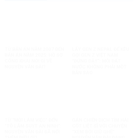
TỪ BẢN ÁN NĂM 2007 ĐẾN
LẤY GEN Z NEPAL ĐỂ KÊU
BẢN ÁN NĂM 2025: HỒ SƠ
GỌI GEN Z VIỆT NAM
CÔNG KHAI NÓI GÌ VỀ
“ĐỨNG DẬY”: MỖI ĐẤT
NGUYỄN VĂN ĐÀI?
NƯỚC KHÔNG PHẢI MỘT
BẢN SAO
TỪ “MỜI LÀM VIỆC” ĐẾN
GÁN CHIẾN DỊCH TÌM HÀI
“TÔ LÂM SUỴT AN NINH”:
CỐT LIỆT SĨ VỚI CHUYỆN
NGUYỄN VĂN ĐÀI ĐÃ NỐI
“XEM BÓI GIỮ GHẾ”:
THÊM ĐIỀU GÌ?
NGUYỄN VĂN ĐÀI ĐANG