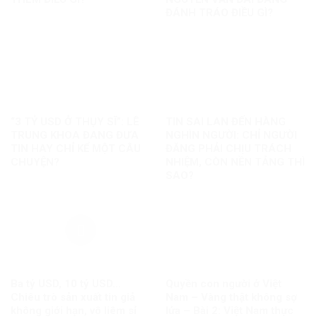
ĐÁNH TRÁO ĐIỀU GÌ?
“3 TỶ USD Ở THỤY SĨ”: LÊ
TIN SAI LAN ĐẾN HÀNG
TRUNG KHOA ĐANG ĐƯA
NGHÌN NGƯỜI: CHỈ NGƯỜI
TIN HAY CHỈ KỂ MỘT CÂU
ĐĂNG PHẢI CHỊU TRÁCH
CHUYỆN?
NHIỆM, CÒN NỀN TẢNG THÌ
SAO?
Ba tỷ USD, 10 tỷ USD…
Quyền con người ở Việt
Chiêu trò sản xuất tin giả
Nam – Vàng thật không sợ
không giới hạn, vô liêm sỉ
lửa – Bài 2: Việt Nam thực