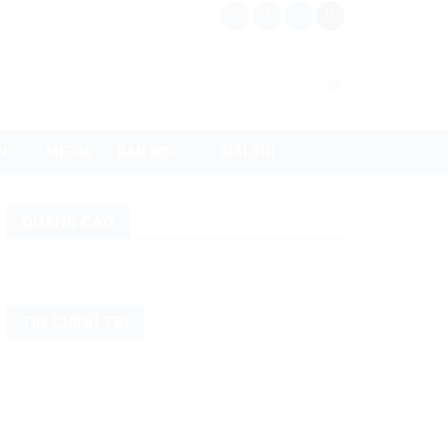
N
MEDIA
BẠN ĐỌC
GIẢI TRÍ
QUẢNG CÁO
TIN CHÍNH TRỊ