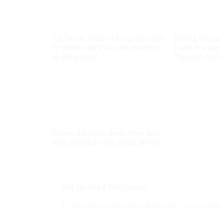
Tại sao tổ chức nhân quyền quốc
Không thể qu
tế (HRW) đòi thả tự do Nam trọc
hành vi vi ph
và đồng bọn?
Nguyên thành
Không thể nhân danh phản biện,
khai phóng để xúc phạm lãnh tụ
Để lại một bình luận
Email của bạn sẽ không được hiển thị công kha