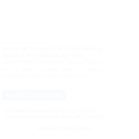
PHÁP LUẬT PHÁP LUẬT VIỆT NAM
Khởi tố, bắt tạm giam Thứ trưởng Bộ Nông
nghiệp và Môi trường Hoàng Trung
Cơ quan Cảnh sát điều tra Bộ Công an đã khởi tố,
bắt tạm giam ông Hoàng Trung, Thứ trưởng Bộ
Nông nghiệp và Môi trường, cùng ba bị can...
NGHIÊN CỨU CHÍNH TRỊ
VIỆT NAM TRONG VAI TRÒ CHỦ TỊCH HỘI
ĐỒNG BẢO AN LIÊN HỢP QUỐC KỲ 3: NỖ LỰC
VÌ MỘT NỀN HÒA BÌNH BỀN VỮNG
SỨ MẠNG THIÊNG LIÊNG