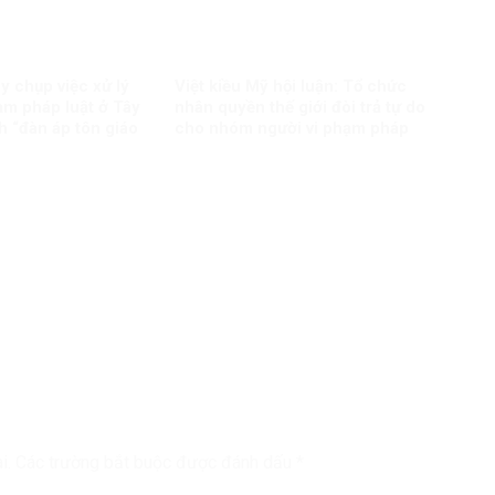
y chụp việc xử lý
Việt kiều Mỹ hội luận: Tổ chức
ạm pháp luật ở Tây
nhân quyền thế giới đòi trả tự do
 “đàn áp tôn giáo
cho nhóm người vi phạm pháp
luật?
i.
Các trường bắt buộc được đánh dấu
*