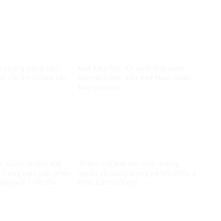
và chống cộng cực
Việt kiều Mỹ: An ninh Việt Nam
e chị An Nhiên nói
luôn đi trước nên Việt Nam chưa
bao giờ thua
ò, trách nhiệm của
Thêm một bài học cho những
 trong việc cấp phép
người sử dụng mạng xã hội thiếu ý
 phạm CT Hồ Chí
thức trách nhiệm