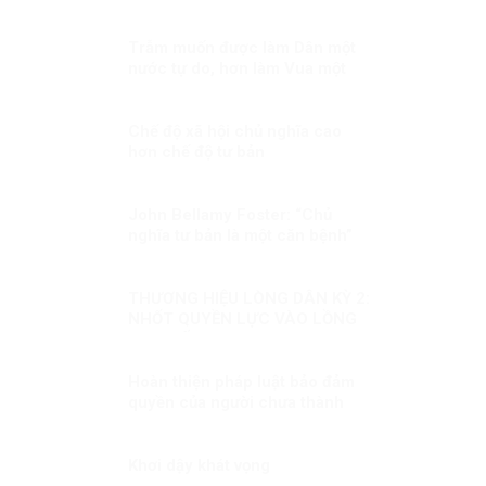
Trẫm muốn được làm Dân một
nước tự do, hơn làm Vua một
nước bị trị!
Chế độ xã hội chủ nghĩa cao
hơn chế độ tư bản
John Bellamy Foster: “Chủ
nghĩa tư bản là một căn bệnh”
THƯƠNG HIỆU LÒNG DÂN KỲ 2:
NHỐT QUYỀN LỰC VÀO LỒNG
CƠ CHẾ
Hoàn thiện pháp luật bảo đảm
quyền của người chưa thành
niên vi phạm pháp luật
Khơi dậy khát vọng