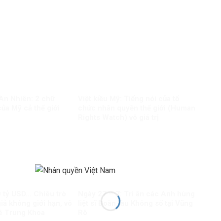
 An Nhiên: 2 chữ
Việt kiều Mỹ: Tiếng nói của tổ
ủa Mỹ cả thế giới
chức nhân quyền thế giới (Human
Rights Watch) vô giá trị
0 tỷ USD… Chiêu trò
Ngày 27 – 7: Tri ân các Anh hùng
giả không giới hạn, vô
liệt sĩ Đoàn tàu Không số tại Vũng
Lê Trung Khoa
Rô