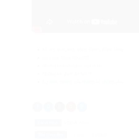
Kẻ âm mưu kích động tâm lý đám đông
Lũ 3 que tỏ ra hiểu biết
Những kẻ bán nước cầu vinh
Những kẻ ghen ăn tức ở
Sự điên cuồng của những kẻ chống phá
Danh mục:
MEDIA
Video
3 que
Vinfast
Thẻ tìm kiếm: