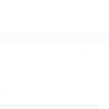
I
PHÁP LUẬT
NHÌN RA THẾ GIỚI
CÁC NHÓM QUYỀ
uyenvn.org, hãy search trên Google với cú pháp: "Từ khóa"
ở!