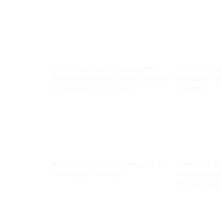
Chân dung một đối tượng phản
Tây nội địa 
động hải ngoại và những thủ đoạn
ngoo vào ngh
chống phá có hệ thống
chuyện
Kẻ chuyên bày trò chống phá có
Làm rõ vai tr
tên Nguyễn Văn Đài
Cục xuất bản
XB sách xúc
Minh