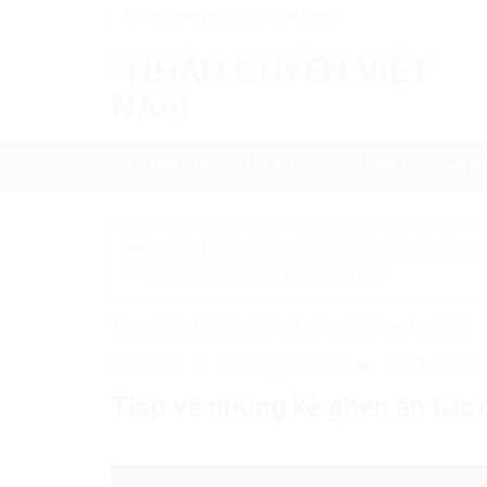
Skip
Nhanquyenvn.org@gmail.com
to
content
TRANG CHỦ
TIN TỨC
CHÍNH TRỊ – XÃ HỘ
Mẹo nhỏ:
Để tìm kiếm chính xác tin bài của nhanq
+ "nhanquyenvn.org".
Tìm kiếm ngay
Trang chủ
»
MEDIA
»
Tiếp về những kẻ ghen ăn tức ở!
54704
23 Tháng 12, 2022
MEDIA
Video
Tiếp về những kẻ ghen ăn tức 