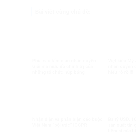
Bài viết cùng chủ đề:
Phía sau tấm màn nhân quyền:
Việt kiều Mỹ
Giải mã mưu đồ chính trị của
nhân quyền c
những tổ chức núp bóng
hiểu rõ rồi!!!
Nhận diện và phản biện cáo buộc
Ba tỷ USD, 1
Việt Nam “bội ước” ICCPR
sản xuất tin 
liêm sỉ của 