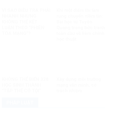
VÌ SAO ĐIỀU TRA PHẢI
Khi một điểm thi làm
NHANH NHƯNG
rung chuyển niềm tin:
KHÔNG THỂ KẾT
Bài học từ Tuyên
LUẬN THEO “PHIÊN
Quang trong bức tranh
TÒA MẠNG”?
toàn cầu về liêm chính
học thuật
KHÔNG THỂ BIẾN 328
Xây dựng môi trường
HỌC SINH THÀNH
mạng văn minh, có
“TẬP THỂ CÓ TỘI”
trách nhiệm
PHÁP LUẬT