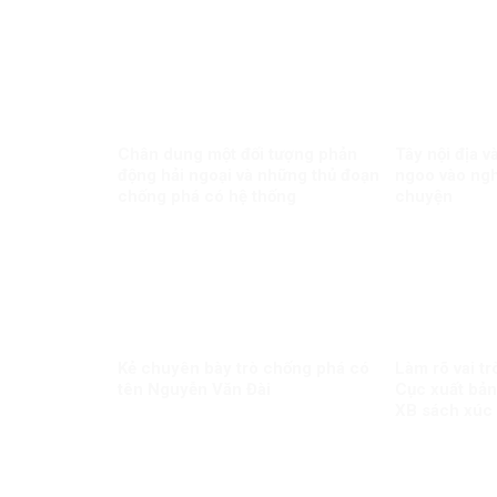
Chân dung một đối tượng phản
Tây nội địa 
động hải ngoại và những thủ đoạn
ngoo vào ngh
chống phá có hệ thống
chuyện
Kẻ chuyên bày trò chống phá có
Làm rõ vai tr
tên Nguyễn Văn Đài
Cục xuất bản
XB sách xúc
Minh