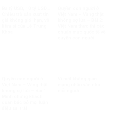
Ba tỷ USD, 10 tỷ USD…
Quyền con người ở
Chiêu trò sản xuất tin
Việt Nam – Vàng thật
giả không giới hạn, vô
không sợ lửa – Bài 2:
liêm sỉ của Lê Trung
Việt Nam thực thi các
Khoa
chuẩn mực quốc tế về
quyền con người
Quyền con người ở
Vì một không gian
Việt Nam – Vàng thật
mạng nhân văn cho
không sợ lửa – Bài 1:
mỗi người
Minh chứng khách
quan bác bỏ mọi luận
điệu sai trái