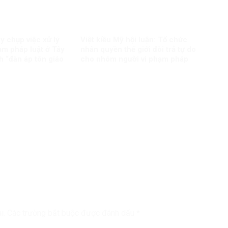
y chụp việc xử lý
Việt kiều Mỹ hội luận: Tổ chức
ạm pháp luật ở Tây
nhân quyền thế giới đòi trả tự do
 “đàn áp tôn giáo
cho nhóm người vi phạm pháp
luật?
i.
Các trường bắt buộc được đánh dấu
*