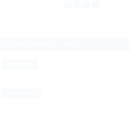
N
MEDIA
BẠN ĐỌC
GIẢI TRÍ
QUẢNG CÁO
TIN CHÍNH TRỊ