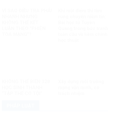
VÌ SAO ĐIỀU TRA PHẢI
Khi một điểm thi làm
NHANH NHƯNG
rung chuyển niềm tin:
KHÔNG THỂ KẾT
Bài học từ Tuyên
LUẬN THEO “PHIÊN
Quang trong bức tranh
TÒA MẠNG”?
toàn cầu về liêm chính
học thuật
KHÔNG THỂ BIẾN 328
Xây dựng môi trường
HỌC SINH THÀNH
mạng văn minh, có
“TẬP THỂ CÓ TỘI”
trách nhiệm
PHÁP LUẬT