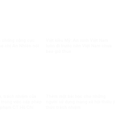
và chống cộng cực
Việt kiều Mỹ: An ninh Việt Nam
e chị An Nhiên nói
luôn đi trước nên Việt Nam chưa
bao giờ thua
ò, trách nhiệm của
Thêm một bài học cho những
 trong việc cấp phép
người sử dụng mạng xã hội thiếu ý
 phạm CT Hồ Chí
thức trách nhiệm