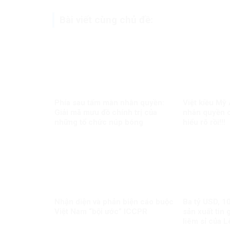
Bài viết cùng chủ đề:
Phía sau tấm màn nhân quyền:
Việt kiều Mỹ
Giải mã mưu đồ chính trị của
nhân quyền c
những tổ chức núp bóng
hiểu rõ rồi!!!
Nhận diện và phản biện cáo buộc
Ba tỷ USD, 1
Việt Nam “bội ước” ICCPR
sản xuất tin 
liêm sỉ của 