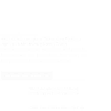
PHÁP LUẬT PHÁP LUẬT VIỆT NAM
Khởi tố, bắt tạm giam Thứ trưởng Bộ Nông
nghiệp và Môi trường Hoàng Trung
Cơ quan Cảnh sát điều tra Bộ Công an đã khởi tố,
bắt tạm giam ông Hoàng Trung, Thứ trưởng Bộ
Nông nghiệp và Môi trường, cùng ba bị can...
NGHIÊN CỨU CHÍNH TRỊ
Đặt nhân quyền ở vị trí trung
tâm trong kế hoạch phục hồi
hậu đại dịch
Chiến tranh Nhân dân – Sự thật