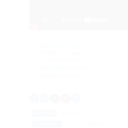
Trò tấu hề của 3 que
Phản biện hay chống phá
Lũ 3 que tỏ ra hiểu biết
Những kẻ bán nước cầu vinh
Những kẻ mù quáng
Danh mục:
MEDIA
Video
3 que
chống phá
Thẻ tìm kiếm: