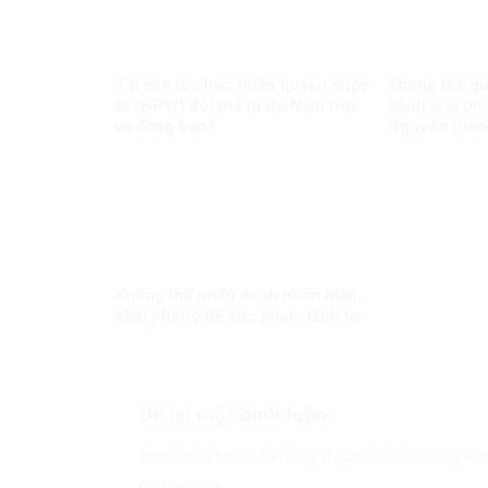
Tại sao tổ chức nhân quyền quốc
Không thể qu
tế (HRW) đòi thả tự do Nam trọc
hành vi vi ph
và đồng bọn?
Nguyên thành
Không thể nhân danh phản biện,
khai phóng để xúc phạm lãnh tụ
Để lại một bình luận
Email của bạn sẽ không được hiển thị công kha