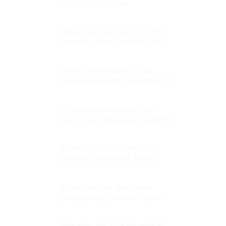
không thể bóp méo
Những con “cà cuống” cố tình
xuyên tạc Hiệp định Paris bất
chấp lý lẽ?
Chống tham nhũng, vì sao
chúng ta càng làm quyết liệt, họ
càng chống phá?
Tư duy mới về an ninh con
người – nền tảng quan trọng để
hiện thực hoá khát vọng, mục
tiêu phát triển đất nước Kỳ 1:
Lấy con người là trung tâm
QUAN ĐIỂM CỦA ĐẢNG VỀ
QUYỀN CON NGƯỜI: HOÀN
THIỆN ĐỂ GIẢI QUYẾT NHỮNG
THÁCH THỨC MỚI
Nỗ lực của Việt Nam trong
phòng chống mua bán người
trên 3 lĩnh vực “Phòng ngừa”,
“Bảo vệ” và “Truy tố”