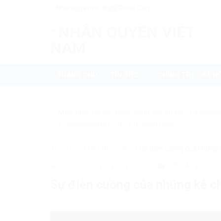
Skip
Nhanquyenvn.org@gmail.com
to
content
TRANG CHỦ
TIN TỨC
CHÍNH TRỊ – XÃ HỘ
Mẹo nhỏ:
Để tìm kiếm chính xác tin bài của nhanq
+ "nhanquyenvn.org".
Tìm kiếm ngay
Trang chủ
»
MEDIA
»
Video
»
Sự điên cuồng của những 
14669
19 Tháng 2, 2026
MEDIA
Video
Sự điên cuồng của những kẻ c