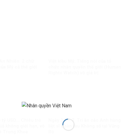
 An Nhiên: 2 chữ
Việt kiều Mỹ: Tiếng nói của tổ
ủa Mỹ cả thế giới
chức nhân quyền thế giới (Human
Rights Watch) vô giá trị
0 tỷ USD… Chiêu trò
Ngày 27 – 7: Tri ân các Anh hùng
giả không giới hạn, vô
liệt sĩ Đoàn tàu Không số tại Vũng
Lê Trung Khoa
Rô