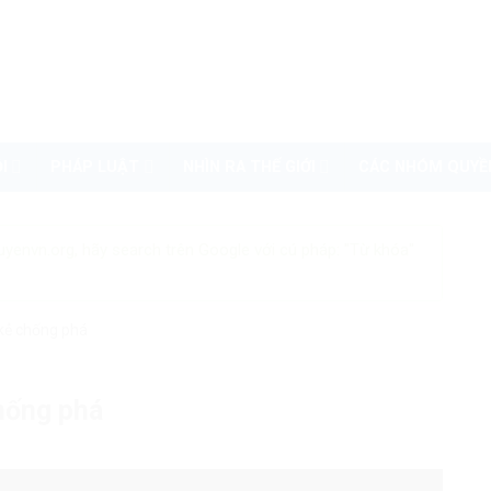
I
PHÁP LUẬT
NHÌN RA THẾ GIỚI
CÁC NHÓM QUYỀ
uyenvn.org, hãy search trên Google với cú pháp: "Từ khóa"
kẻ chống phá
hống phá