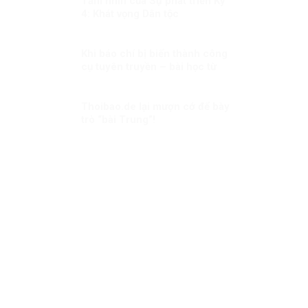
Tầm nhìn của Sự phát triển Kỳ
4: Khát vọng Dân tộc
Khi báo chí bị biến thành công
cụ tuyên truyền – bài học từ
cuộc chiến Syria
Thoibao.de lại mượn cớ để bày
trò “bài Trung”!