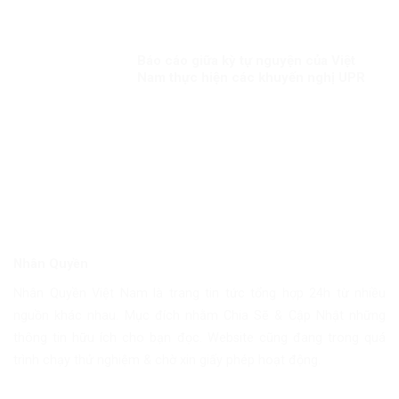
Báo cáo giữa kỳ tự nguyện của Việt
Nam thực hiện các khuyến nghị UPR
chu kỳ III Kỳ 2: “Việt Nam sẽ thành
công trong việc gắn kết sứ mệnh bảo
đảm quyền con người với nỗ lực
phòng chống COVID-19”
Nhân Quyền
Nhân Quyền Việt Nam là trang tin tức tổng hợp 24h từ nhiều
nguồn khác nhau. Mục đích nhằm Chia Sẽ & Cập Nhật những
thông tin hữu ích cho bạn đọc. Website cũng đang trong quá
trình chạy thử nghiệm & chờ xin giấy phép hoạt động.