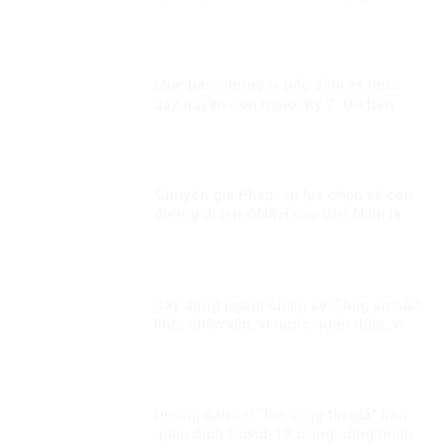
Mục tiêu chung là bảo đảm và thúc
đẩy quyền con người Kỳ 2: Ưu tiên
dành mọi nguồn lực vì người dân
Chuyên gia Pháp: sự lựa chọn về con
đường đi lên CNXH của Việt Nam là
đúng đắn
Xây dựng người chiến sỹ Công an bản
lĩnh, nhân văn, vì nước quên thân, vì
dân phục vụ
Đương đầu với “làn sóng tin giả” liên
quan dịch Covid-19 trong công nhân