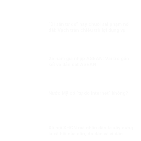
“Di sản tự do” hay chuỗi sai phạm nối
dài: Vạch trần chiêu trò lợi dụng vụ
việc Trịnh Bá Phương và gia đình
Dương Nội
25 năm gia nhập ASEAN: Vai trò gắn
kết và dẫn dắt ASEAN
Nước Mỹ có “tự do Internet” không?
Xã hội XHCN mà nhân dân ta xây dựng
là xã hội của dân, do dân và vì dân