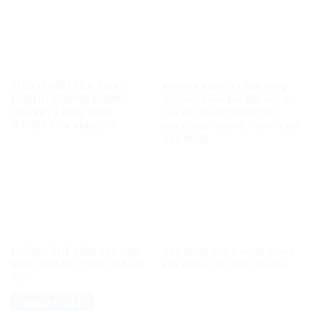
VÌ SAO ĐIỀU TRA PHẢI
Khi một điểm thi làm rung
NHANH NHƯNG KHÔNG
chuyển niềm tin: Bài học từ
THỂ KẾT LUẬN THEO
Tuyên Quang trong bức
“PHIÊN TÒA MẠNG”?
tranh toàn cầu về liêm chính
học thuật
KHÔNG THỂ BIẾN 328 HỌC
Xây dựng môi trường mạng
SINH THÀNH “TẬP THỂ CÓ
văn minh, có trách nhiệm
TỘI”
PHÁP LUẬT