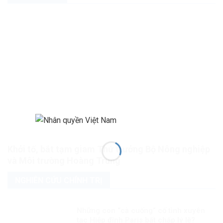
Khởi tố, bắt tạm giam Thứ trưởng Bộ Nông nghiệp
và Môi trường Hoàng Trung
NGHIÊN CỨU CHÍNH TRỊ
Những con “cà cuống” cố tình xuyên
tạc Hiệp định Paris bất chấp lý lẽ?