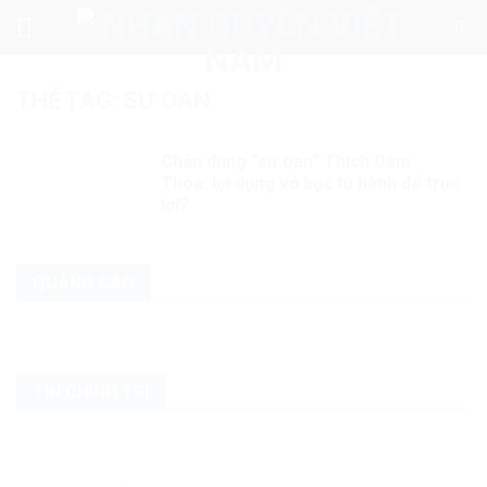
Skip
to
content
THẺ TAG:
SƯ OAN
Chân dung “sư oan” Thích Đàm
Thoa: lợi dụng vỏ bọc tu hành để trục
lợi?
QUẢNG CÁO
TIN CHÍNH TRỊ