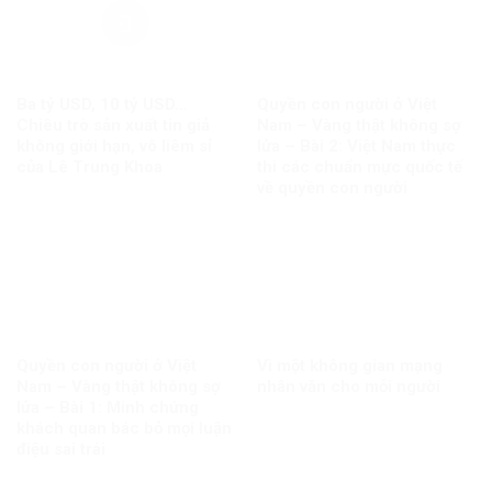
Ba tỷ USD, 10 tỷ USD…
Quyền con người ở Việt
Chiêu trò sản xuất tin giả
Nam – Vàng thật không sợ
không giới hạn, vô liêm sỉ
lửa – Bài 2: Việt Nam thực
của Lê Trung Khoa
thi các chuẩn mực quốc tế
về quyền con người
Quyền con người ở Việt
Vì một không gian mạng
Nam – Vàng thật không sợ
nhân văn cho mỗi người
lửa – Bài 1: Minh chứng
khách quan bác bỏ mọi luận
điệu sai trái