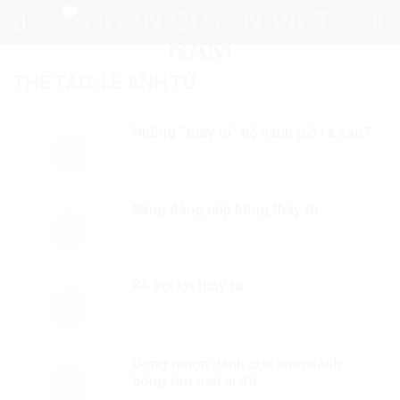
Skip
to
content
THẺ TAG:
LÊ ANH TÚ
Những “thầy tu” bộ hành giờ ra sao?
Băng đảng núp bóng thầy tu
Kẻ đội lốt thầy tu
Đừng mượn danh cựu binh đánh
bóng tên tuổi ai đó