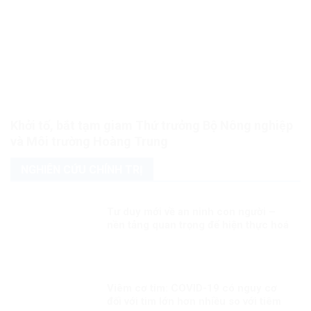
Khởi tố, bắt tạm giam Thứ trưởng Bộ Nông nghiệp
và Môi trường Hoàng Trung
NGHIÊN CỨU CHÍNH TRỊ
Tư duy mới về an ninh con người –
nền tảng quan trọng để hiện thực hoá
khát vọng, mục tiêu phát triển đất
nước Kỳ 2: Minh chứng sống động
Viêm cơ tim: COVID-19 có nguy cơ
đối với tim lớn hơn nhiều so với tiêm