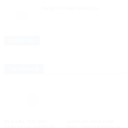
Hệ lụy từ truyền thông bẩn
QUẢNG CÁO
TIN CHÍNH TRỊ
Ba tỷ USD, 10 tỷ USD…
Quyền con người ở Việt
Chiêu trò sản xuất tin giả
Nam – Vàng thật không sợ