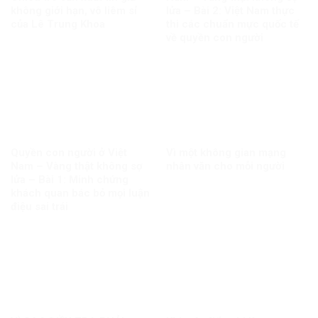
không giới hạn, vô liêm sỉ
lửa – Bài 2: Việt Nam thực
của Lê Trung Khoa
thi các chuẩn mực quốc tế
về quyền con người
Quyền con người ở Việt
Vì một không gian mạng
Nam – Vàng thật không sợ
nhân văn cho mỗi người
lửa – Bài 1: Minh chứng
khách quan bác bỏ mọi luận
điệu sai trái