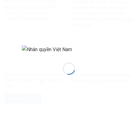
VÌ SAO ĐIỀU TRA PHẢI
Khi một điểm thi làm rung
NHANH NHƯNG KHÔNG
chuyển niềm tin: Bài học từ
THỂ KẾT LUẬN THEO
Tuyên Quang trong bức
“PHIÊN TÒA MẠNG”?
tranh toàn cầu về liêm chính
học thuật
KHÔNG THỂ BIẾN 328 HỌC
Xây dựng môi trường mạng
SINH THÀNH “TẬP THỂ CÓ
văn minh, có trách nhiệm
TỘI”
PHÁP LUẬT