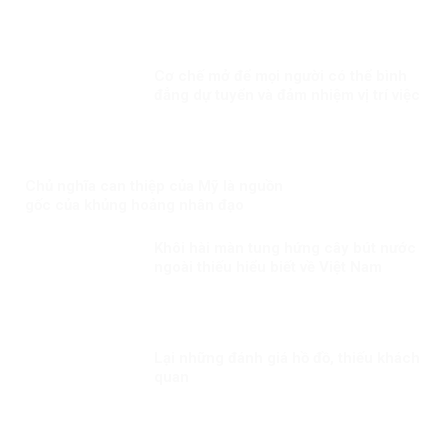
chủng!
Cơ chế mở để mọi người có thể bình
đẳng dự tuyển và đảm nhiệm vị trí việc
làm tương xứng với năng lực của họ
Chủ nghĩa can thiệp của Mỹ là nguồn
gốc của khủng hoảng nhân đạo
Khôi hài màn tung hứng cây bút nước
ngoài thiếu hiểu biết về Việt Nam
Lại những đánh giá hồ đồ, thiếu khách
quan