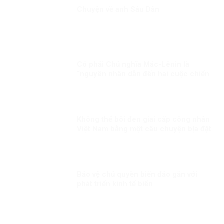
Chuyện về anh Sáu Dân
Có phải Chủ nghĩa Mác-Lênin là
“nguyên nhân dẫn đến hai cuộc chiến
tranh với Pháp và Mỹ”!?!
Không thể bôi đen giai cấp công nhân
Việt Nam bằng một câu chuyện bịa đặt
Bảo vệ chủ quyền biển đảo gắn với
phát triển kinh tế biển