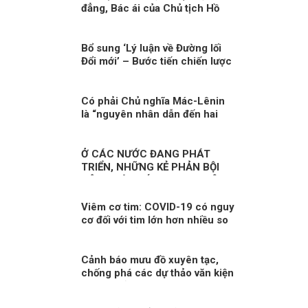
đẳng, Bác ái của Chủ tịch Hồ
Chi Minh
Bổ sung ‘Lý luận về Đường lối
Đổi mới’ – Bước tiến chiến lược
trong nền tảng tư tưởng của
Đảng!
Có phải Chủ nghĩa Mác-Lênin
là “nguyên nhân dẫn đến hai
cuộc chiến tranh với Pháp và
Mỹ”!?!
Ở CÁC NƯỚC ĐANG PHÁT
TRIỂN, NHỮNG KẺ PHẢN BỘI
CỘNG TÁC VỚI PHƯƠNG TÂY!
Viêm cơ tim: COVID-19 có nguy
cơ đối với tim lớn hơn nhiều so
với tiêm chủng!
Cảnh báo mưu đồ xuyên tạc,
chống phá các dự thảo văn kiện
Đại hội Đảng