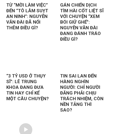
TỪ “MỜI LÀM VIỆC”
GÁN CHIẾN DỊCH
ĐẾN “TÔ LÂM SUỴT
TÌM HÀI CỐT LIỆT SĨ
AN NINH”: NGUYỄN
VỚI CHUYỆN “XEM
VĂN ĐÀI ĐÃ NỐI
BÓI GIỮ GHẾ”:
THÊM ĐIỀU GÌ?
NGUYỄN VĂN ĐÀI
ĐANG ĐÁNH TRÁO
ĐIỀU GÌ?
“3 TỶ USD Ở THỤY
TIN SAI LAN ĐẾN
SĨ”: LÊ TRUNG
HÀNG NGHÌN
KHOA ĐANG ĐƯA
NGƯỜI: CHỈ NGƯỜI
TIN HAY CHỈ KỂ
ĐĂNG PHẢI CHỊU
MỘT CÂU CHUYỆN?
TRÁCH NHIỆM, CÒN
NỀN TẢNG THÌ
SAO?