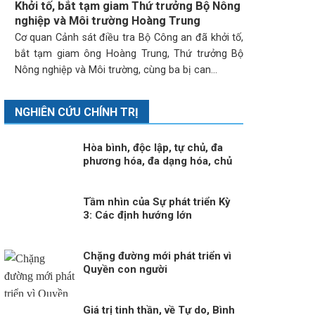
Khởi tố, bắt tạm giam Thứ trưởng Bộ Nông
nghiệp và Môi trường Hoàng Trung
Cơ quan Cảnh sát điều tra Bộ Công an đã khởi tố,
bắt tạm giam ông Hoàng Trung, Thứ trưởng Bộ
Nông nghiệp và Môi trường, cùng ba bị can...
NGHIÊN CỨU CHÍNH TRỊ
Hòa bình, độc lập, tự chủ, đa
phương hóa, đa dạng hóa, chủ
động và tích cực hội nhập quốc
tế Kỳ 1: Thông điệp cấp cao
của Việt Nam
Tầm nhìn của Sự phát triển Kỳ
3: Các định hướng lớn
Chặng đường mới phát triển vì
Quyền con người
Giá trị tinh thần, về Tự do, Bình