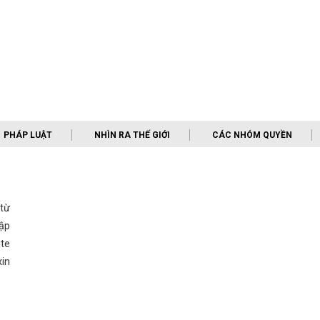
PHÁP LUẬT
NHÌN RA THẾ GIỚI
CÁC NHÓM QUYỀN
 từ
ập
te
in