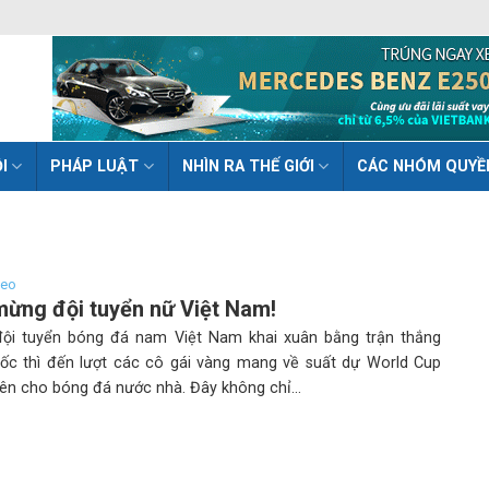
I
PHÁP LUẬT
NHÌN RA THẾ GIỚI
CÁC NHÓM QUYỀ
deo
ừng đội tuyển nữ Việt Nam!
đội tuyển bóng đá nam Việt Nam khai xuân bằng trận thắng
ốc thì đến lượt các cô gái vàng mang về suất dự World Cup
iên cho bóng đá nước nhà. Đây không chỉ...