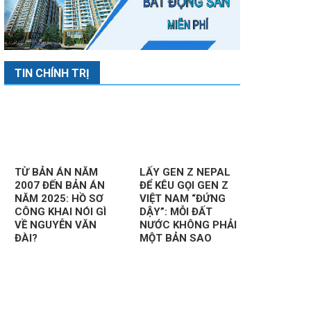
TIN CHÍNH TRỊ
TỪ BẢN ÁN NĂM
LẤY GEN Z NEPAL
2007 ĐẾN BẢN ÁN
ĐỂ KÊU GỌI GEN Z
NĂM 2025: HỒ SƠ
VIỆT NAM “ĐỨNG
CÔNG KHAI NÓI GÌ
DẬY”: MỖI ĐẤT
VỀ NGUYỄN VĂN
NƯỚC KHÔNG PHẢI
ĐÀI?
MỘT BẢN SAO