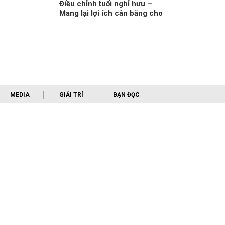
Điều chỉnh tuổi nghỉ hưu –
Mang lại lợi ích cân bằng cho
mỗi bên
MEDIA
GIẢI TRÍ
BẠN ĐỌC