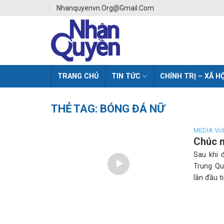
Skip
Nhanquyenvn.org@gmail.com
to
content
TRANG CHỦ
TIN TỨC
CHÍNH TRỊ – XÃ HỘ
THẺ TAG:
BÓNG ĐÁ NỮ
MEDIA Vi
Chúc m
Sau khi 
Trung Qu
lần đầu t