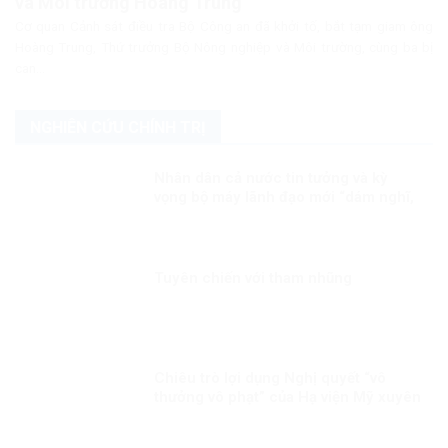
và Môi trường Hoàng Trung
Cơ quan Cảnh sát điều tra Bộ Công an đã khởi tố, bắt tạm giam ông
Hoàng Trung, Thứ trưởng Bộ Nông nghiệp và Môi trường, cùng ba bị
can...
NGHIÊN CỨU CHÍNH TRỊ
Nhân dân cả nước tin tưởng và kỳ
vọng bộ máy lãnh đạo mới “dám nghĩ,
dám làm, dám đổi mới”
Tuyên chiến với tham nhũng
Chiêu trò lợi dụng Nghị quyết “vô
thưởng vô phạt” của Hạ viện Mỹ xuyên
tạc, chống phá Đảng, chế độ ta