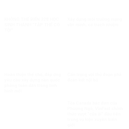
KHÔNG THỂ BIẾN 328 HỌC
Xây dựng môi trường mạng
SINH THÀNH “TẬP THỂ CÓ
văn minh, có trách nhiệm
TỘI”
Hoàn thiện thể chế, đáp ứng
Cẩn trọng với thủ đoạn phá
yêu cầu xây dựng nền quốc
đoàn kết nội bộ
phòng toàn dân trong tình
hình mới
Tòa Canada bác đơn của
Phương Ngô, VinFast chính
thức vượt “cửa ải” đầu tiên
trong vụ kiện xuyên biên
giới