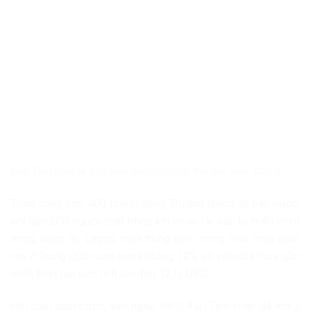
Đập Tam Hiệp là đập thủy điện lớn nhất thế giới. Ảnh:
CGTN
.
Tổng cộng hơn 400 nhánh sông Trường Giang bị tràn nước,
với gần 200 người chết trong khi nhiều tài sản bị nhấn chìm
trong nước lũ. Lượng mưa trung bình trong mùa mưa năm
nay ở Trung Quốc cao hơn khoảng 12% so với mùa mưa gần
nhất, thiệt hại ước tính lên đến 12 tỷ USD.
Hồi cuối tuần trước, vào ngày 18/7, đập Tam Hiệp đã mở 3