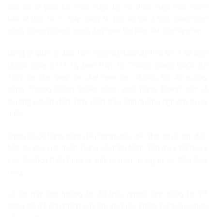
cửa xả lũ giữa lúc mực nước tại hồ chứa vượt mức cảnh
báo lũ hơn 15 m. Đây cũng là đỉnh lũ thứ 2 hình thành trên
sông Trường Giang trong đợt mưa lớn kéo dài của năm nay.
Công ty quản lý đập Tam Hiệp dự đoán đỉnh lũ lần 3 sẽ diễn
ra vào ngày 21/7. Ủy ban Thủy lợi Trường Giang thuộc Bộ
Thuỷ lợi cho rằng các đợt mưa lớn sẽ tiếp tục đổ xuống
sông Trường Giang, khiến thành phố Trùng Khánh nằm ở
thượng nguồn đập Tam Hiệp chịu ảnh hưởng nghiêm trọng
nhất.
Trung Quốc hàng năm đều hứng chịu các đợt mưa lớn, đặc
biệt tại khu vực miền Trung và miền Nam. Đợt mưa năm nay
kéo dài hơn bình thường, gây ra hiện tượng lũ lụt trên diện
rộng.
Lũ lụt gây ảnh hưởng tới 38 triệu người sinh sống tại 27
trong số 31 tỉnh thành của Trung Quốc, khiến 2,2 triệu người