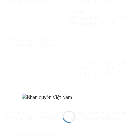
động hơn 293 triệu USD để tái
cực tham gia công tác đền
thiết
ơn đáp nghĩa
Tây Ninh: Khởi tố vụ án nuôi
nhốt, mua bán 104 động vật
hoang dã trái pháp luật
Đối thoại Nhân quyền thường
niên Việt Nam – EU năm 2026
Lễ Vu Lan: Giáo hội Phật giáo
Việt Nam yêu cầu tăng ni tích
cực tham gia công tác đền
ơn đáp nghĩa
Đối thoại Nhân quyền thường
Hợp lực đa bên thúc đẩy giảm
niên Việt Nam – EU năm 2026
nghèo đa chiều bền vững
Dự kiến nhiều chính sách ưu