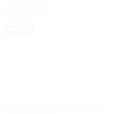
“Phong trào dân chủ hóa
Việt Nam” – Luận điệu cũ kỹ
nhằm xuyên tạc bản chất
dân chủ của Đảng
PHÁP LUẬT
PHÁP LUẬT PHÁP LUẬT VIỆT NAM
Khởi tố, bắt tạm giam Thứ trưởng Bộ Nông nghiệp