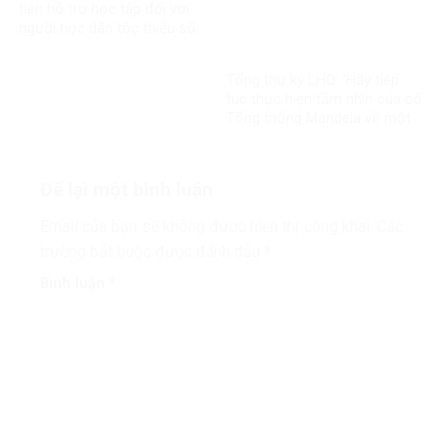
tiên hỗ trợ học tập đối với
người học dân tộc thiểu số
rất ít người
Tổng thư ký LHQ: ‘Hãy tiếp
tục thực hiện tầm nhìn của cố
Tổng thống Mandela về một
thế giới công bằng, toàn diện,
bình đẳng và hòa bình’
Để lại một bình luận
Email của bạn sẽ không được hiển thị công khai.
Các
trường bắt buộc được đánh dấu
*
Bình luận
*