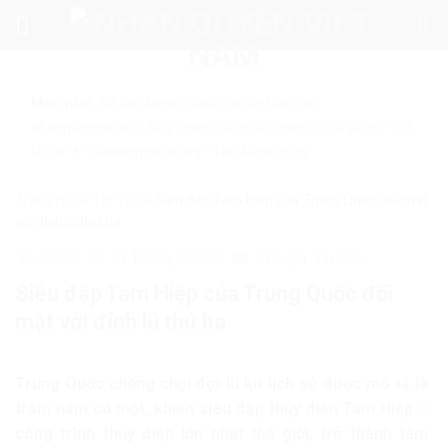
Skip
to
content
Mẹo nhỏ:
Để tìm kiếm chính xác tin bài của
nhanquyenvn.org, hãy search trên Google với cú pháp: "Từ
khóa" + "nhanquyenvn.org".
Tìm kiếm ngay
Trang chủ
»
Tin Tức
»
Siêu đập Tam Hiệp của Trung Quốc đối mặt
với đỉnh lũ thứ ba
32501
21 Tháng 7, 2020
Thế giới
Tin Tức
Siêu đập Tam Hiệp của Trung Quốc đối
mặt với đỉnh lũ thứ ba
Trung Quốc chống chọi đợt lũ lụt lịch sử được mô tả là
trăm năm có một, khiến siêu đập thủy điện Tam Hiệp –
công trình thủy điện lớn nhất thế giới, trở thành tâm