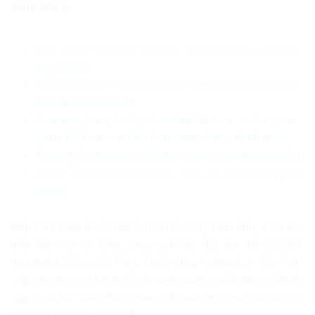
điểm chú ý.
Nước ở đập Tam Hiệp vượt mức cảnh báo 20m, tiến gần
mức tối đa
Trung Quốc mở 10 cửa xả lũ đập Tam Hiệp do nước lũ về
lớn nhất trong lịch sử
Đoạn mô phỏng “vỡ đập Tam Hiệp” thu hút sự chú ý của
người TQ: Hàng trăm km chìm trong tường thành nước
Trung Quốc đóng góp sáng kiến bảo mật dữ liệu toàn cầu
Công ty công nghệ Trung Quốc chật vật vì đòn trừng phạt
của Mỹ
Đập Tam Hiệp được mệnh danh là công trình thủy điện lớn
nhất thế giới với tổng công suất lắp đặt lên đến 22.500
megawatt. Giới chức Trung Quốc từng khẳng định đập Tam
Hiệp có cấu trúc tuyệt đối an toàn, song nhiều người vẫn lo
ngại giữa lúc Trung Quốc đang trải qua đợt mưa lũ lớn được
mô tả là trăm năm có một.