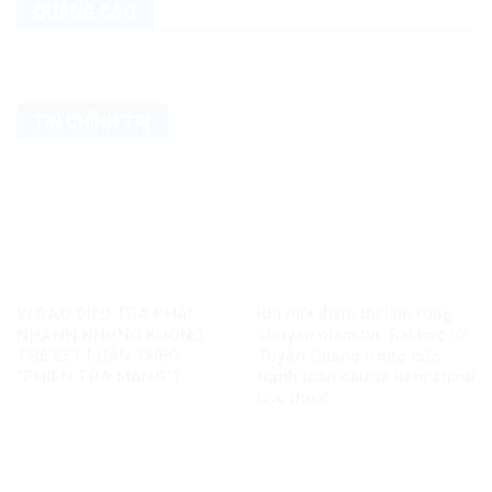
QUẢNG CÁO
TIN CHÍNH TRỊ
VÌ SAO ĐIỀU TRA PHẢI
Khi một điểm thi làm rung
NHANH NHƯNG KHÔNG
chuyển niềm tin: Bài học từ
THỂ KẾT LUẬN THEO
Tuyên Quang trong bức
“PHIÊN TÒA MẠNG”?
tranh toàn cầu về liêm chính
học thuật