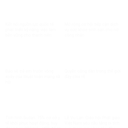
Kết nối nguồn lực quốc tế
Mở rộng cơ hội tiếp cận dịch
phát triển kỹ năng, việc làm
vụ sức khỏe sinh sản cho nữ
bền vững cho thanh niên
công nhân
Bảo vệ trẻ em trước vòng
Quyền công dân trong thế giới
xoáy của thuật toán mạng xã
đầy chia rẽ
hội
Tình hình Sudan: 75% cơ sở y
Lễ Vu Lan: Giáo hội Phật giáo
tế khôi phục hoạt động, huy
Việt Nam yêu cầu tăng ni tích