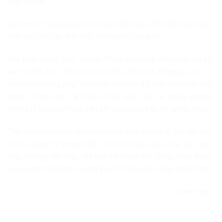
phải sơ tán.
Giới chức Trung Quốc đã chi gần 86 triệu USD để khắc phục
thiệt hại cho các tỉnh chịu ảnh hưởng nặng nề.
Hồi tuần trước, báo
South China Morning Post
dẫn lời kỹ
sư trưởng Fan Xiao của Cục Địa chất và Khoáng sản Tứ
Xuyên cho rằng đập Tam Hiệp sẽ phải đối mặt với nhiều thử
thách. Theo ông Fan Xiao, hiệu quả của hệ thống phòng
chống lũ lụt phụ thuộc vào kết cấu từng đập và lượng mưa.
“Nếu mưa bão tiếp tục kéo dài và hiện tượng lũ lụt vẫn xảy
ra thì chúng ta không thể nói trước hiệu quả của các con
đập. Những con đập này vẫn vận hành tốt, song chưa được
ứng dụng trong tình huống thực tế”, ông Fan Xiao nhận định.
Uyên Uyên