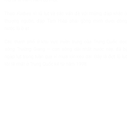
Theo
Forbes,
vì lũ lụt và các vấn đề với những đập khác ở
thượng nguồn, đập Tam Hiệp phải gồng mình dưới dòng
nước lũ ồ ạt.
Các thành phố ở khu vực miền trung của Trung Quốc dọc
sông Trường Giang – con sông dài nhất nước này, đã bị
ngập lụt trong tuần qua vì mưa lớn kéo dài. Đây là đợt lũ lụt
tồi tệ nhất ở Trung Quốc kể từ năm 1998.