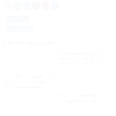
Danh mục:
Thế giới
Tin Tức
Đập Tam Hiệp
Trung Quốc
Thẻ tìm kiếm:
Bài viết cùng chủ đề:
Tòa Canada bác đơn của
Phương Ngô, VinFast chính
thức vượt “cửa ải” đầu tiên
trong vụ kiện xuyên biên giới
Thuật toán không biết thương
trẻ em: Vì sao nhiều quốc gia
đang tăng cường bảo vệ
người dưới 16 tuổi trên mạng
Không chỉ hạn chế, cần tạo
xã hội?
không gian mạng an toàn cho
trẻ em