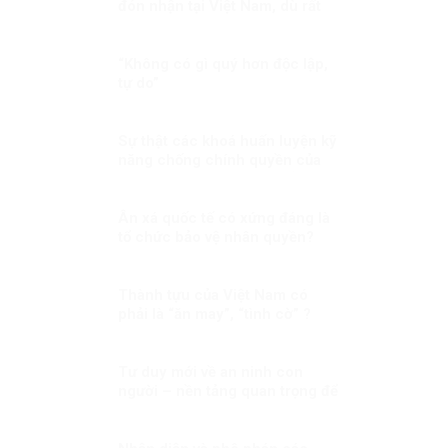
đón nhận tại Việt Nam, dù rất
thịnh hành ở phương Tây?
“Không có gì quý hơn độc lập,
tự do”
Sự thật các khoá huấn luyện kỹ
năng chống chính quyền của
Việt tân(2): thủ đoạn tuyển
chọn người thông qua huấn
luyện!
Ân xá quốc tế có xứng đáng là
tổ chức bảo vệ nhân quyền?
Thành tựu của Việt Nam có
phải là “ăn may”, “tình cờ” ?
Tư duy mới về an ninh con
người – nền tảng quan trọng để
hiện thực hoá khát vọng, mục
tiêu phát triển đất nước Kỳ 1:
Lấy con người là trung tâm