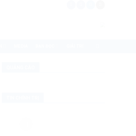
N
MEDIA
BẠN ĐỌC
GIẢI TRÍ
QUẢNG CÁO
TIN CHÍNH TRỊ