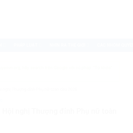
I
PHÁP LUẬT
NHÌN RA THẾ GIỚI
CÁC NHÓM QUYỀ
uyenvn.org, hãy search trên Google với cú pháp: "Từ khóa"
ội nghị Thượng đỉnh Phụ nữ toàn cầu 2026
ớc
i Hội nghị Thượng đỉnh Phụ nữ toàn