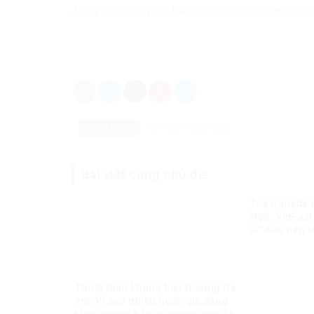
động, hội nhập, phát triển và luôn đề cao vai trò 
Danh mục:
Tin Tức
Trong nước
Bài viết cùng chủ đề:
Tòa Canada 
Ngô, VinFast
ải” đầu tiên 
biên giới
Thuật toán không biết thương trẻ
em: Vì sao nhiều quốc gia đang
tăng cường bảo vệ người dưới 16