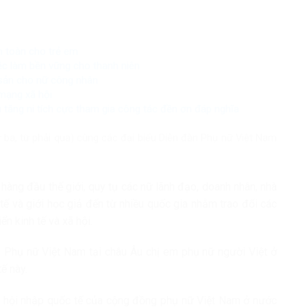
n toàn cho trẻ em
iệc làm bền vững cho thanh niên
 sản cho nữ công nhân
mạng xã hội
 tăng ni tích cực tham gia công tác đền ơn đáp nghĩa
 ba, từ phải qua) cùng các đại biểu Diễn đàn Phụ nữ Việt Nam
 hàng đầu thế giới, quy tụ các nữ lãnh đạo, doanh nhân, nhà
tế và giới học giả đến từ nhiều quốc gia nhằm trao đổi các
ển kinh tế và xã hội.
Phụ nữ Việt Nam tại châu Âu chị em phụ nữ người Việt ở
ế này.
ng hội nhập quốc tế của cộng đồng phụ nữ Việt Nam ở nước