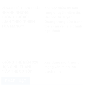
VÌ SAO ĐIỀU TRA PHẢI
Khi một điểm thi làm
NHANH NHƯNG
rung chuyển niềm tin:
KHÔNG THỂ KẾT
Bài học từ Tuyên
LUẬN THEO “PHIÊN
Quang trong bức tranh
TÒA MẠNG”?
toàn cầu về liêm chính
học thuật
KHÔNG THỂ BIẾN 328
Xây dựng môi trường
HỌC SINH THÀNH
mạng văn minh, có
“TẬP THỂ CÓ TỘI”
trách nhiệm
PHÁP LUẬT