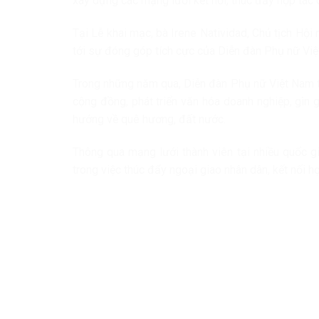
xây dựng các mạng lưới kết nối, thúc đẩy hợp tác 
Tại Lễ khai mạc, bà Irene Natividad, Chủ tịch Hộ
tới sự đóng góp tích cực của Diễn đàn Phụ nữ Việ
Trong những năm qua, Diễn đàn Phụ nữ Việt Nam t
cộng đồng, phát triển văn hóa doanh nghiệp, gìn
hướng về quê hương, đất nước.
Thông qua mạng lưới thành viên tại nhiều quốc gi
trong việc thúc đẩy ngoại giao nhân dân, kết nối h