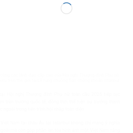
) cùng các lãnh đạo cấp cao của Hội nghị Thượng đỉnh Phụ nữ
biểu trên thế giới tại Lễ rung chuông Sàn chứng khoán Istanbul
ại Hội nghị Thượng đỉnh Phụ nữ toàn cầu 2026 tiếp tục
m trên trường quốc tế, đồng thời thể hiện sự trưởng thành
ngoài trong tiến trình hội nhập toàn diện.
Việt Nam tại châu Âu tại Istanbul không chỉ mang ý nghĩa
goài mà còn góp phần lan tỏa hình ảnh một Việt Nam năng