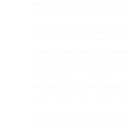
ngoài mà còn góp phần quảng bá hình ảnh đất nướ
Việt Nam hiện đại, bản lĩnh, sáng tạo và giàu khát
Trong khuôn khổ hội nghị, các đại biểu đã tham d
đổi mới sáng tạo, chuyển đổi số, phát triển bền 
nâng cao vị thế của phụ nữ trong đời sống kinh tế 
Một trong những dấu ấn đặc biệt của đoàn Việt N
Diễn đàn Phụ nữ Việt Nam tại châu Âu được Ba
Chứng khoán Istanbul cùng các nhà lãnh đạo của 
chức, doanh nghiệp tiêu biểu trên thế giới.
Lễ rung chuông là nghi thức mang ý nghĩa biểu t
khoán lớn trên thế giới nhằm tôn vinh vai trò của 
nâng cao sự tham gia của phụ nữ trong các vị trí l
Việc đại diện của Diễn đàn Phụ nữ Việt Nam tại 
là sự ghi nhận đối với những nỗ lực và đóng gó