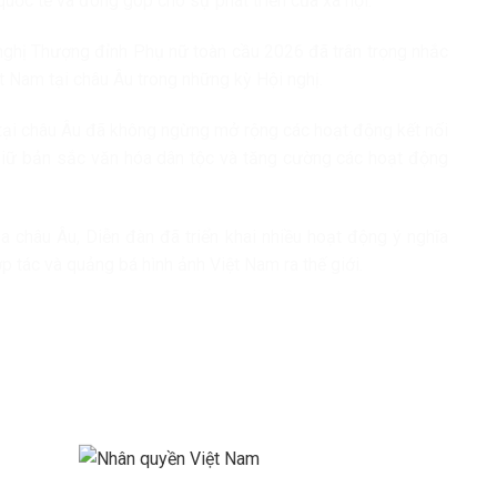
quốc tế và đóng góp cho sự phát triển của xã hội.
i nghị Thượng đỉnh Phụ nữ toàn cầu 2026 đã trân trọng nhắc
t Nam tại châu Âu trong những kỳ Hội nghị.
ại châu Âu đã không ngừng mở rộng các hoạt động kết nối
 giữ bản sắc văn hóa dân tộc và tăng cường các hoạt động
a châu Âu, Diễn đàn đã triển khai nhiều hoạt động ý nghĩa
ợp tác và quảng bá hình ảnh Việt Nam ra thế giới.