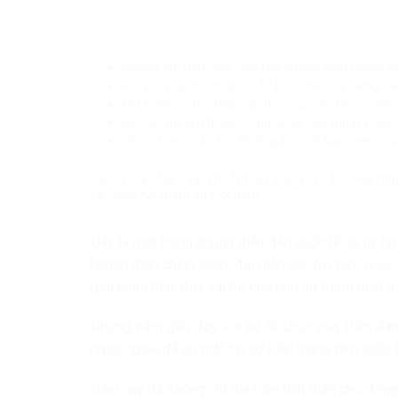
Không chỉ hạn chế, cần tạo không gian mạng a
Kết nối nguồn lực quốc tế phát triển kỹ năng, v
Mở rộng cơ hội tiếp cận dịch vụ sức khỏe sinh
Bảo vệ trẻ em trước vòng xoáy của thuật toán 
Lễ Vu Lan: Giáo hội Phật giáo Việt Nam yêu cầu
Đại sứ Việt Nam tại Thổ Nhĩ Kỳ Đặng Thị Thu Hà (thứ
tại châu Âu tham sự Hội nghị.
Đây là một trong những diễn đàn quốc tế có uy tín
hoạch định chính sách, đại diện các tổ chức quốc 
giải pháp thúc đẩy vai trò của phụ nữ trong phát tri
Những năm gần đây với sự tổ chức của Diễn đàn 
nước ngoài đã có mặt tại sự kiện mang tầm quốc t
Điều này đã không chỉ thể hiện tinh thần chủ độ