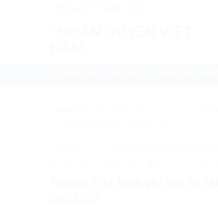
Skip
Nhanquyenvn.org@gmail.com
to
content
TRANG CHỦ
TIN TỨC
CHÍNH TRỊ – XÃ HỘ
Mẹo nhỏ:
Để tìm kiếm chính xác tin bài của nhanq
+ "nhanquyenvn.org".
Tìm kiếm ngay
Trang chủ
»
Tin Tức
»
Phụ nữ Việt Nam ghi dấu ấn tại H
8534
8 Tháng 6, 2026
Tin Tức
Trong nư
Phụ nữ Việt Nam ghi dấu ấn tạ
cầu 2026