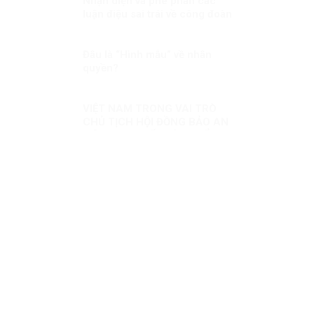
Nhận diện và phê phán các
luận điệu sai trái về công đoàn
Việt Nam
Đâu là “Hình mẫu” về nhân
quyền?
VIỆT NAM TRONG VAI TRÒ
CHỦ TỊCH HỘI ĐỒNG BẢO AN
LIÊN HỢP QUỐC KỲ 2: ĐIỂM
NHẤN THÁNG CHỦ TỊCH VIỆT
NAM