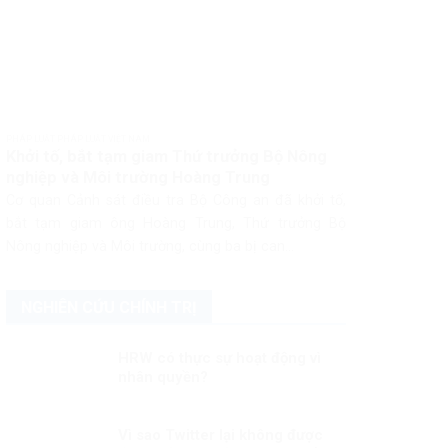
PHÁP LUẬT PHÁP LUẬT VIỆT NAM
Khởi tố, bắt tạm giam Thứ trưởng Bộ Nông
nghiệp và Môi trường Hoàng Trung
Cơ quan Cảnh sát điều tra Bộ Công an đã khởi tố,
bắt tạm giam ông Hoàng Trung, Thứ trưởng Bộ
Nông nghiệp và Môi trường, cùng ba bị can...
NGHIÊN CỨU CHÍNH TRỊ
HRW có thực sự hoạt động vì
nhân quyền?
Vì sao Twitter lại không được