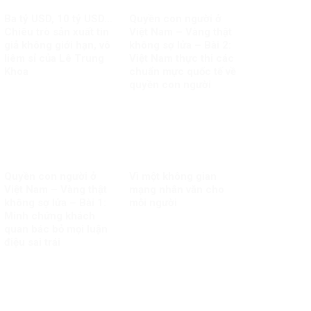
Ba tỷ USD, 10 tỷ USD…
Quyền con người ở
Chiêu trò sản xuất tin
Việt Nam – Vàng thật
giả không giới hạn, vô
không sợ lửa – Bài 2:
liêm sỉ của Lê Trung
Việt Nam thực thi các
Khoa
chuẩn mực quốc tế về
quyền con người
Quyền con người ở
Vì một không gian
Việt Nam – Vàng thật
mạng nhân văn cho
không sợ lửa – Bài 1:
mỗi người
Minh chứng khách
quan bác bỏ mọi luận
điệu sai trái