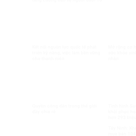
tuổi trên mạng xã hội?
Kết nối nguồn lực quốc tế phát
Mở rộng cơ hộ
triển kỹ năng, việc làm bền vững
sức khỏe sin
cho thanh niên
nhân
Quyền công dân trong thế giới
Tình hình Su
đầy chia rẽ
khôi phục ho
hơn 293 triệu
Tây Ninh: Khở
mua bán 104