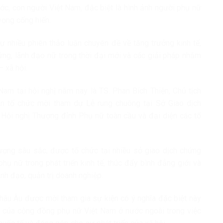
c, con người Việt Nam, đặc biệt là hình ảnh người phụ nữ
 vọng cống hiến.
ự nhiều phiên thảo luận chuyên đề về tăng trưởng kinh tế,
vững, lãnh đạo nữ trong thời đại mới và các giải pháp nhằm
– xã hội.
am tại hội nghị năm nay là TS. Phan Bích Thiện, Chủ tịch
n tổ chức mời tham dự Lễ rung chuông tại Sở Giao dịch
Hội nghị Thượng đỉnh Phụ nữ toàn cầu và đại diện các tổ
ượng sâu sắc, được tổ chức tại nhiều sở giao dịch chứng
phụ nữ trong phát triển kinh tế, thúc đẩy bình đẳng giới và
ãnh đạo, quản trị doanh nghiệp.
châu Âu được mời tham gia sự kiện có ý nghĩa đặc biệt này
p của cộng đồng phụ nữ Việt Nam ở nước ngoài trong việc