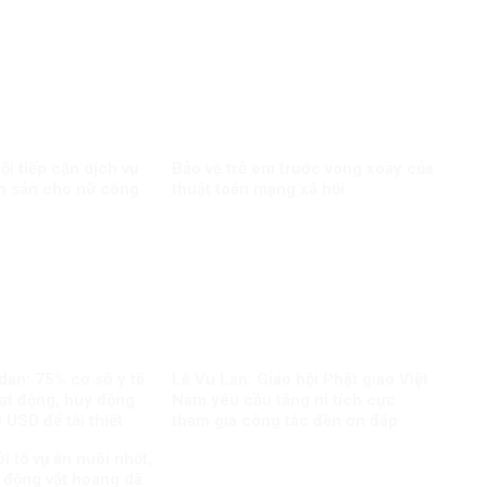
i tiếp cận dịch vụ
Bảo vệ trẻ em trước vòng xoáy của
h sản cho nữ công
thuật toán mạng xã hội
dan: 75% cơ sở y tế
Lễ Vu Lan: Giáo hội Phật giáo Việt
ạt động, huy động
Nam yêu cầu tăng ni tích cực
 USD để tái thiết
tham gia công tác đền ơn đáp
nghĩa
i tố vụ án nuôi nhốt,
 động vật hoang dã