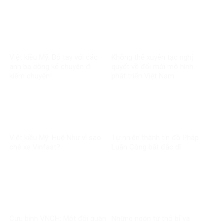
của Hoãng Dũng
Việt kiều Mỹ; Bó tay với các
Không thể xuyên tạc nghị
anh ba dòng kẻ chuyên đi
quyết về đổi mới mô hình
kiếm chuyện!
phát triển Việt Nam
Việt kiều Mỹ: Huệ Như vì sao
Tự nhiên thành tín đồ Pháp
chê xe Vinfast?
Luân Công bất đắc dĩ
Cựu binh VNCH: Một đội quân
Những ngôn từ thô bỉ và