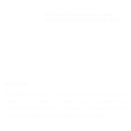
Việt Nam đủ tự tin ứng cử và hoàn
thành tốt vai trò thành viên Hội đồng
nhân quyền LHQ Kỳ 1: Việt Nam sẽ
làm gì nếu đắc cử?
Nhân Quyền
Nhân Quyền Việt Nam là trang tin tức tổng hợp 24h từ nhiều
nguồn khác nhau. Mục đích nhằm Chia Sẽ & Cập Nhật những
thông tin hữu ích cho bạn đọc. Website cũng đang trong quá
trình chạy thử nghiệm & chờ xin giấy phép hoạt động.