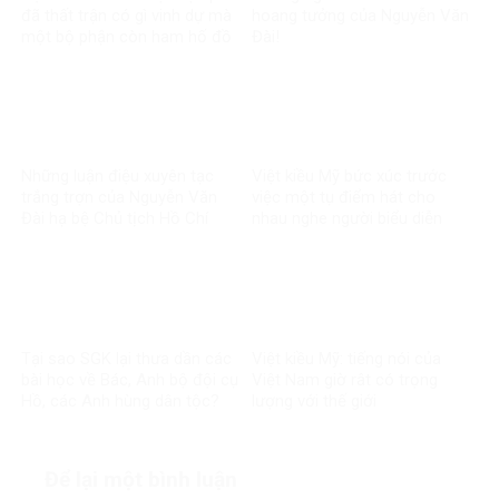
đã thất trận có gì vinh dự mà
hoang tưởng của Nguyễn Văn
một bộ phận còn ham hố đồ
Đài!
lính nguỵ?!?
Những luận điệu xuyên tạc
Việt kiều Mỹ bức xúc trước
trắng trợn của Nguyễn Văn
việc một tụ điểm hát cho
Đài hạ bệ Chủ tịch Hồ Chí
nhau nghe người biểu diễn
Minh
mặc quần áo chế độ cũ
Tại sao SGK lại thưa dần các
Việt kiều Mỹ: tiếng nói của
bài học về Bác, Anh bộ đội cụ
Việt Nam giờ rât có trọng
Hồ, các Anh hùng dân tộc?
lượng với thế giới
Để lại một bình luận