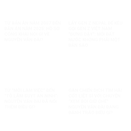
TỪ BẢN ÁN NĂM 2007 ĐẾN
LẤY GEN Z NEPAL ĐỂ KÊU
BẢN ÁN NĂM 2025: HỒ SƠ
GỌI GEN Z VIỆT NAM
CÔNG KHAI NÓI GÌ VỀ
“ĐỨNG DẬY”: MỖI ĐẤT
NGUYỄN VĂN ĐÀI?
NƯỚC KHÔNG PHẢI MỘT
BẢN SAO
TỪ “MỜI LÀM VIỆC” ĐẾN
GÁN CHIẾN DỊCH TÌM HÀI
“TÔ LÂM SUỴT AN NINH”:
CỐT LIỆT SĨ VỚI CHUYỆN
NGUYỄN VĂN ĐÀI ĐÃ NỐI
“XEM BÓI GIỮ GHẾ”:
THÊM ĐIỀU GÌ?
NGUYỄN VĂN ĐÀI ĐANG
ĐÁNH TRÁO ĐIỀU GÌ?