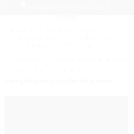
Skip
to
content
Mẹo nhỏ:
Để tìm kiếm chính xác tin bài của
nhanquyenvn.org, hãy search trên Google với cú pháp: "Từ
khóa" + "nhanquyenvn.org".
Tìm kiếm ngay
Trang chủ
»
MEDIA
»
Video
»
Không để phản động dẫn dắt dư luận
30214
16 Tháng 5, 2025
MEDIA
Video
Không để phản động dẫn dắt dư luận