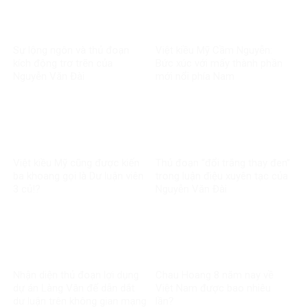
Sự lộng ngôn và thủ đoạn
Việt kiều Mỹ Cầm Nguyễn:
kích động trơ trẽn của
Bức xúc với mấy thành phần
Nguyễn Văn Đài
mới nổi phía Nam
Việt kiều Mỹ cũng được kiến
Thủ đoạn “đổi trắng thay đen”
ba khoang gọi là Dư luận viên
trong luận điệu xuyên tạc của
3 củ!?
Nguyễn Văn Đài
Nhận diện thủ đoạn lợi dụng
Chau Hoang 8 năm nay về
dự án Làng Vân để dẫn dắt
Việt Nam được bao nhiêu
dư luận trên không gian mạng
lần?