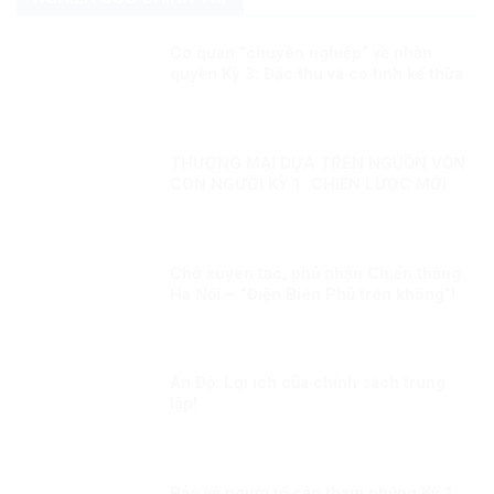
Cơ quan “chuyên nghiệp” về nhân
quyền Kỳ 3: Đặc thù và có tính kế thừa
THƯƠNG MẠI DỰA TRÊN NGUỒN VỐN
CON NGƯỜI KỲ 1: CHIẾN LƯỢC MỚI
Chớ xuyên tạc, phủ nhận Chiến thắng
Hà Nội – “Điện Biên Phủ trên không”!
Ấn Độ: Lợi ích của chính sách trung
lập!
Bảo vệ người tố cáo tham nhũng Kỳ 1: