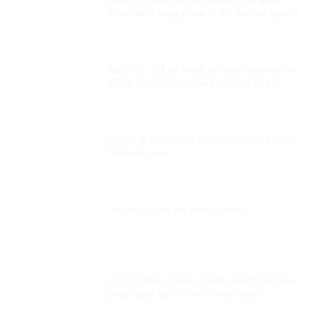
Tạo hành lang pháp lý để bảo vệ người
tố cáo tham nhũng
Bác Hồ: “Đã tự kiêu, tự ái thì không thể
đoàn kết. Không đoàn kết tức là cô
độc. Đã cô độc thì chẳng việc gì thành
công”.
Chiến tranh Nhân dân – Sự thật không
thể bóp méo
Tuyên chiến với tham nhũng
Các tổ chức nhân quyền nên tuân thủ
pháp luật quốc tế về nhân quyền