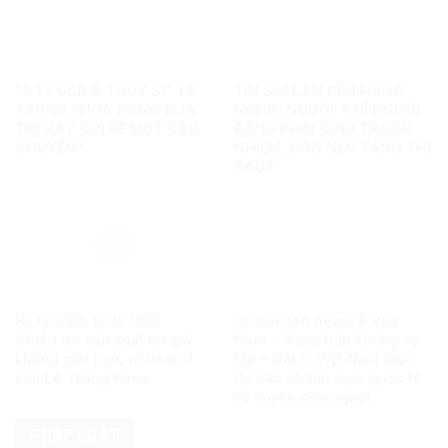
“3 TỶ USD Ở THỤY SĨ”: LÊ
TIN SAI LAN ĐẾN HÀNG
TRUNG KHOA ĐANG ĐƯA
NGHÌN NGƯỜI: CHỈ NGƯỜI
TIN HAY CHỈ KỂ MỘT CÂU
ĐĂNG PHẢI CHỊU TRÁCH
CHUYỆN?
NHIỆM, CÒN NỀN TẢNG THÌ
SAO?
Ba tỷ USD, 10 tỷ USD…
Quyền con người ở Việt
Chiêu trò sản xuất tin giả
Nam – Vàng thật không sợ
không giới hạn, vô liêm sỉ
lửa – Bài 2: Việt Nam thực
của Lê Trung Khoa
thi các chuẩn mực quốc tế
về quyền con người
PHÁP LUẬT