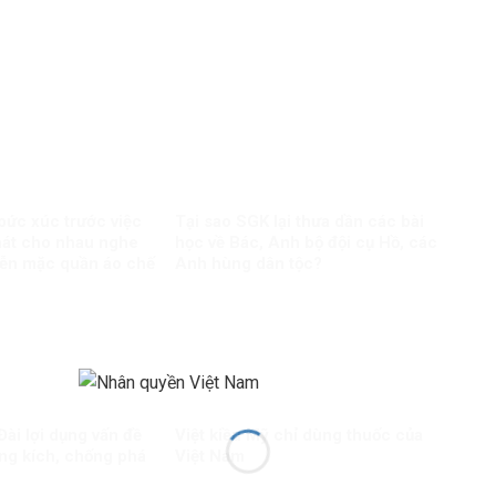
 bức xúc trước việc
Tại sao SGK lại thưa dần các bài
hát cho nhau nghe
học về Bác, Anh bộ đội cụ Hồ, các
iễn mặc quần áo chế
Anh hùng dân tộc?
ài lợi dụng vấn đề
Việt kiều Mỹ chỉ dùng thuốc của
ông kích, chống phá
Việt Nam