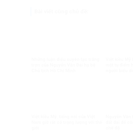
Bài viết cùng chủ đề:
Những luận điệu xuyên tạc trắng
Việt kiều Mỹ
trợn của Nguyễn Văn Đài hạ bệ
một tụ điểm 
Chủ tịch Hồ Chí Minh
người biểu d
độ cũ
Việt kiều Mỹ: tiếng nói của Việt
Nguyễn Văn Đ
Nam giờ rât có trọng lượng với thế
đất đai để c
giới
chế độ