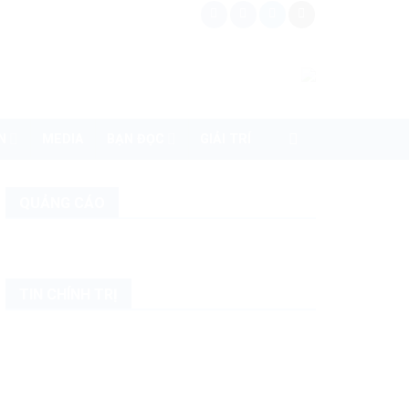
N
MEDIA
BẠN ĐỌC
GIẢI TRÍ
QUẢNG CÁO
TIN CHÍNH TRỊ