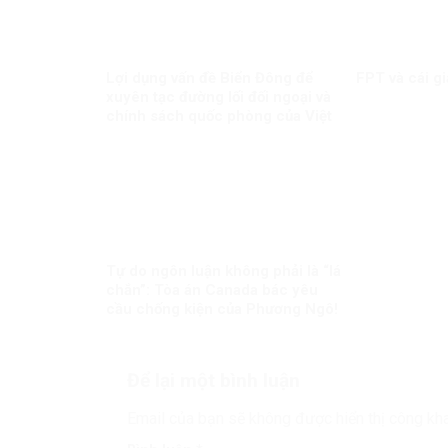
Lợi dụng vấn đề Biển Đông để
FPT và cái gi
xuyên tạc đường lối đối ngoại và
chính sách quốc phòng của Việt
Nam
Tự do ngôn luận không phải là “lá
chắn”: Tòa án Canada bác yêu
cầu chống kiện của Phương Ngô!
Để lại một bình luận
Email của bạn sẽ không được hiển thị công kha