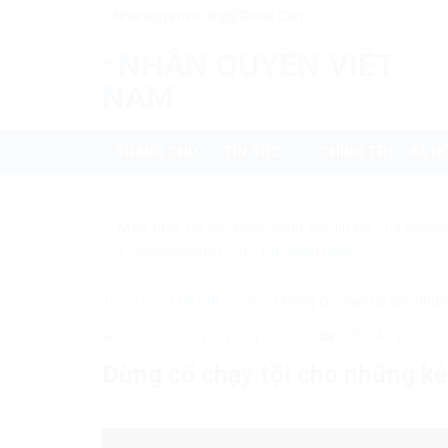
Skip
Nhanquyenvn.org@gmail.com
to
content
TRANG CHỦ
TIN TỨC
CHÍNH TRỊ – XÃ HỘ
Mẹo nhỏ:
Để tìm kiếm chính xác tin bài của nhanq
+ "nhanquyenvn.org".
Tìm kiếm ngay
Trang chủ
»
MEDIA
»
Video
»
Đừng cố chạy tội cho nhữ
32868
10 Tháng 9, 2020
MEDIA
Video
Đừng cố chạy tội cho những k