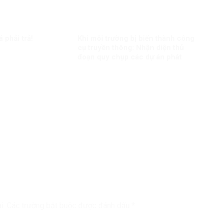
á phải trả!
Khi môi trường bị biến thành công
cụ truyền thông: Nhận diện thủ
đoạn quy chụp các dự án phát
triển
i.
Các trường bắt buộc được đánh dấu
*