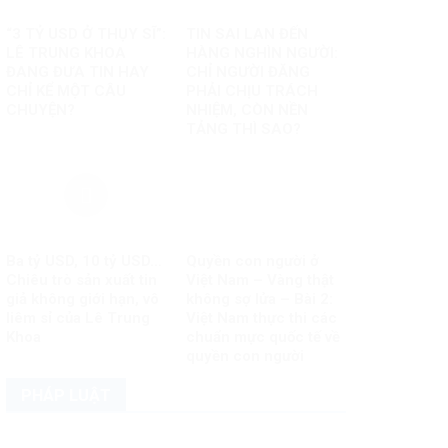
“3 TỶ USD Ở THỤY SĨ”:
TIN SAI LAN ĐẾN
LÊ TRUNG KHOA
HÀNG NGHÌN NGƯỜI:
ĐANG ĐƯA TIN HAY
CHỈ NGƯỜI ĐĂNG
CHỈ KỂ MỘT CÂU
PHẢI CHỊU TRÁCH
CHUYỆN?
NHIỆM, CÒN NỀN
TẢNG THÌ SAO?
Ba tỷ USD, 10 tỷ USD…
Quyền con người ở
Chiêu trò sản xuất tin
Việt Nam – Vàng thật
giả không giới hạn, vô
không sợ lửa – Bài 2:
liêm sỉ của Lê Trung
Việt Nam thực thi các
Khoa
chuẩn mực quốc tế về
quyền con người
PHÁP LUẬT