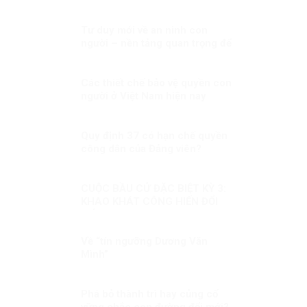
thống nhất với quyền dân tộc
Tư duy mới về an ninh con
người – nền tảng quan trọng để
hiện thực hoá khát vọng, mục
tiêu phát triển đất nước Kỳ 1:
Lấy con người là trung tâm
Các thiết chế bảo vệ quyền con
người ở Việt Nam hiện nay
Quy định 37 có hạn chế quyền
công dân của Đảng viên?
CUỘC BẦU CỬ ĐẶC BIỆT KỲ 3:
KHAO KHÁT CÔNG HIẾN ĐỔI
MỚI
Về “tín ngưỡng Dương Văn
Mình”
Phá bỏ thành trì hay củng cố
vững chắc con đường đổi mới?