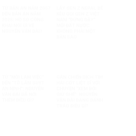
TỪ BẢN ÁN NĂM 2007
LẤY GEN Z NEPAL ĐỂ
ĐẾN BẢN ÁN NĂM
KÊU GỌI GEN Z VIỆT
2025: HỒ SƠ CÔNG
NAM “ĐỨNG DẬY”:
KHAI NÓI GÌ VỀ
MỖI ĐẤT NƯỚC
NGUYỄN VĂN ĐÀI?
KHÔNG PHẢI MỘT
BẢN SAO
TỪ “MỜI LÀM VIỆC”
GÁN CHIẾN DỊCH TÌM
ĐẾN “TÔ LÂM SUỴT
HÀI CỐT LIỆT SĨ VỚI
AN NINH”: NGUYỄN
CHUYỆN “XEM BÓI
VĂN ĐÀI ĐÃ NỐI
GIỮ GHẾ”: NGUYỄN
THÊM ĐIỀU GÌ?
VĂN ĐÀI ĐANG ĐÁNH
TRÁO ĐIỀU GÌ?