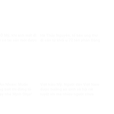
 Ở Mỹ, khi anh mất đi
Hà Thủy Nguyên, tế bào ung thư
i có tài sản mới được
di căn từ khối u 72 tên phản Đảng
 An Nhiên: Muốn
Việt kiều Mỹ: Người dân Việt Nam
g biết thì đừng tỏ
được hưởng an sinh xã hội rất
dạy nhé Mjnh Ohjo!
tuyệt vời mà nhiều người chưa
nhận ra