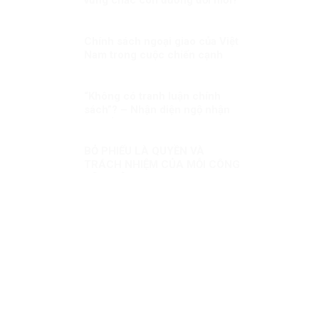
Chính sách ngoại giao của Việt
Nam trong cuộc chiến cạnh
tranh Mỹ – Trung Quốc – Nga
“Không có tranh luận chính
sách”? – Nhận diện ngộ nhận
và khẳng định thực chất đối
thoại chính sách trong đời sống
nghị trường Việt Nam
BỎ PHIẾU LÀ QUYỀN VÀ
TRÁCH NHIỆM CỦA MỖI CÔNG
DÂN VIỆT NAM