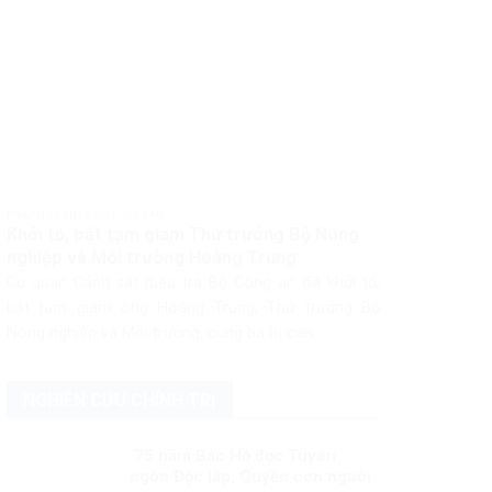
PHÁP LUẬT PHÁP LUẬT VIỆT NAM
Khởi tố, bắt tạm giam Thứ trưởng Bộ Nông
nghiệp và Môi trường Hoàng Trung
Cơ quan Cảnh sát điều tra Bộ Công an đã khởi tố,
bắt tạm giam ông Hoàng Trung, Thứ trưởng Bộ
Nông nghiệp và Môi trường, cùng ba bị can...
NGHIÊN CỨU CHÍNH TRỊ
75 năm Bác Hồ đọc Tuyên
ngôn Độc lập: Quyền con người