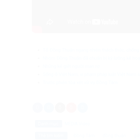
Tổ Đồng Thuận ngang nhiên thách thức, chống 
Nhóm Đồng Thuận đã chuẩn bị kỹ lưỡng kế hoạ
Những kẻ giết người man rợ
Sống ở Việt Nam, vi phạm pháp luật Việt Nam sẽ
Trước phiên tòa xét xử vụ Đồng Tâm
Danh mục:
MEDIA
Video
Đồng Tâm
đồng thuận
giế
Thẻ tìm kiếm: