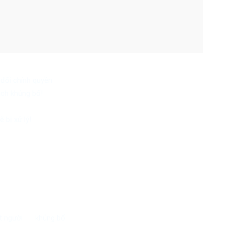
đối chính quyền
ch khủng bố!
 bị xử lý!
t người
khủng bố