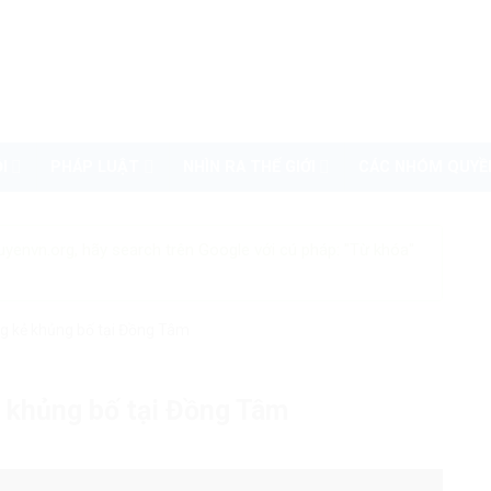
I
PHÁP LUẬT
NHÌN RA THẾ GIỚI
CÁC NHÓM QUYỀ
uyenvn.org, hãy search trên Google với cú pháp: "Từ khóa"
ng kẻ khủng bố tại Đồng Tâm
ẻ khủng bố tại Đồng Tâm