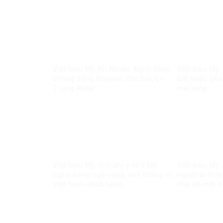
Việt kiều Mỹ An Nhiên: Mjnh Ohjo
Việt kiều Mỹ:
không bằng Nguyễn Văn Đài, Lê
bắt buộc phả
Trung Khoa!
mai táng
Việt kiều Mỹ: Chi phí y tế ở Mỹ
Việt kiều Mỹ
nghe xong ngã ngửa, bay thẳng về
người ta khôn
Việt Nam chữa bệnh
thái độ mất 