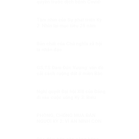
quyền trước dịch bệnh Covid-
19
Tầm nhìn của Sự phát triển Kỳ
2: Nhìn lại mục tiêu 25 năm
trước
Bản chất của Chủ nghĩa xã hội
là nhân đạo
GS,TS Đàm Đức Vượng: vấn đề
cải cách ruộng đất ở miền Bắc
Việt Nam cần nhìn nhận khách
quan!
Nghị quyết Đại hội XIII của Đảng
đi vào cuộc sống Kỳ 3: Biểu
tượng của ý chí Việt Nam trong
thời đại mới
PHÒNG, CHỐNG MUA BÁN
NGƯỜI KỲ 2: VÌ AN NINH CON
NGƯỜI