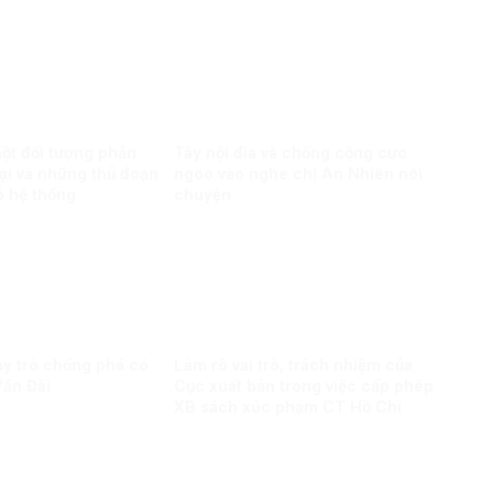
ột đối tượng phản
Tây nội địa và chống cộng cực
ại và những thủ đoạn
ngoo vào nghe chị An Nhiên nói
 hệ thống
chuyện
y trò chống phá có
Làm rõ vai trò, trách nhiệm của
ăn Đài
Cục xuất bản trong việc cấp phép
XB sách xúc phạm CT Hồ Chí
Minh