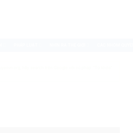
I
PHÁP LUẬT
NHÌN RA THẾ GIỚI
CÁC NHÓM QUYỀ
uyenvn.org, hãy search trên Google với cú pháp: "Từ khóa"