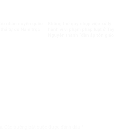
hức nhân quyền quốc
Không thể quy chụp việc xử lý
 thả tự do Nam trọc
hành vi vi phạm pháp luật ở Tây
Nguyên thành “đàn áp tôn giáo
i.
Các trường bắt buộc được đánh dấu
*