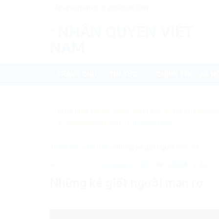
Skip
Nhanquyenvn.org@gmail.com
to
content
TRANG CHỦ
TIN TỨC
CHÍNH TRỊ – XÃ HỘ
Mẹo nhỏ:
Để tìm kiếm chính xác tin bài của nhanq
+ "nhanquyenvn.org".
Tìm kiếm ngay
Trang chủ
»
MEDIA
»
Những kẻ giết người man rợ
32710
16 Tháng 9, 2020
MEDIA
Video
Những kẻ giết người man rợ