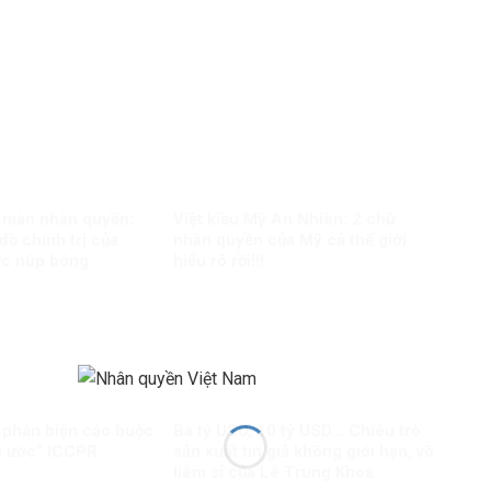
 màn nhân quyền:
Việt kiều Mỹ An Nhiên: 2 chữ
đồ chính trị của
nhân quyền của Mỹ cả thế giới
ức núp bóng
hiểu rõ rồi!!!
 phản biện cáo buộc
Ba tỷ USD, 10 tỷ USD… Chiêu trò
i ước” ICCPR
sản xuất tin giả không giới hạn, vô
liêm sỉ của Lê Trung Khoa