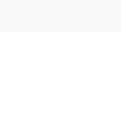
đối chính quyền
ồng Tâm
ch khủng bố!
 người
phản động