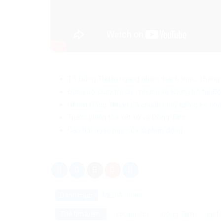
Tổ Đồng Thuận ngang nhiên thách thức, chống 
Đừng cố chạy tội cho những kẻ khủng bố tại Đ
Nhóm Đồng Thuận đã chuẩn bị kỹ lưỡng kế hoạ
Trước phiên tòa xét xử vụ Đồng Tâm
Câu hỏi ngáo ngơ của lũ phản động
Danh mục:
MEDIA
Video
chống đối
Đồng Tâm
giết
Thẻ tìm kiếm: