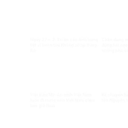
Ngày 27 – 7: Tri ân các Anh hùng
Chân dung m
liệt sĩ Đoàn tàu Không số tại Vũng
động hải ngo
Rô
chống phá có
Việt kiều Mỹ: An ninh Việt Nam
Kẻ chuyên bà
luôn đi trước nên Việt Nam chưa
tên Nguyễn V
bao giờ thua