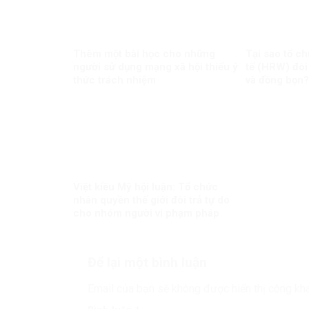
Thêm một bài học cho những
Tại sao tổ c
người sử dụng mạng xã hội thiếu ý
tế (HRW) đòi
thức trách nhiệm
và đồng bọn?
Việt kiều Mỹ hội luận: Tổ chức
nhân quyền thế giới đòi trả tự do
cho nhóm người vi phạm pháp
luật?
Để lại một bình luận
Email của bạn sẽ không được hiển thị công kha