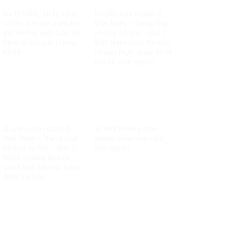
Ba tỷ USD, 10 tỷ USD…
Quyền con người ở
Chiêu trò sản xuất tin
Việt Nam – Vàng thật
giả không giới hạn, vô
không sợ lửa – Bài 2:
liêm sỉ của Lê Trung
Việt Nam thực thi các
Khoa
chuẩn mực quốc tế về
quyền con người
Quyền con người ở
Vì một không gian
Việt Nam – Vàng thật
mạng nhân văn cho
không sợ lửa – Bài 1:
mỗi người
Minh chứng khách
quan bác bỏ mọi luận
điệu sai trái