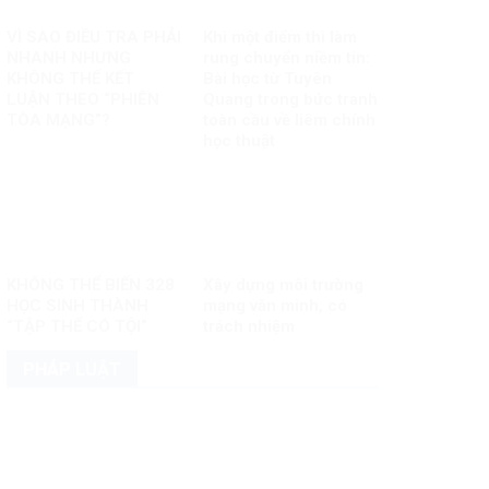
VÌ SAO ĐIỀU TRA PHẢI
Khi một điểm thi làm
NHANH NHƯNG
rung chuyển niềm tin:
KHÔNG THỂ KẾT
Bài học từ Tuyên
LUẬN THEO “PHIÊN
Quang trong bức tranh
TÒA MẠNG”?
toàn cầu về liêm chính
học thuật
KHÔNG THỂ BIẾN 328
Xây dựng môi trường
HỌC SINH THÀNH
mạng văn minh, có
“TẬP THỂ CÓ TỘI”
trách nhiệm
PHÁP LUẬT