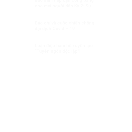
Bảo đảm tiếp cận công bằng
cho mọi người dân Kỳ 2: Sự
minh bạch nhưng linh hoạt
trong công tác tiêm chủng
Báo chí và cuộc chiến chống
đại dịch Covid – 19
Luận điệu hàm hồ xuyên tạc
“Tuyên ngôn độc lập”!