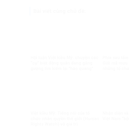
Bài viết cùng chủ đề:
Hội luận Việt kiều Mỹ: chuyện các
Phía sau tấm
“cụ” biệt động quân đang gắng
Giải mã mưu 
gượng tìm kiếm lại “hào quang”
những tổ ch
Việt kiều Mỹ: Tiếng nói của tổ
Nhận diện và
chức nhân quyền thế giới (Human
Việt Nam “bộ
Rights Watch) vô giá trị