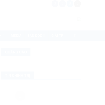
N
MEDIA
BẠN ĐỌC
GIẢI TRÍ
QUẢNG CÁO
TIN CHÍNH TRỊ