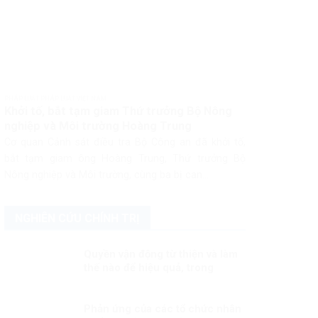
PHÁP LUẬT PHÁP LUẬT VIỆT NAM
Khởi tố, bắt tạm giam Thứ trưởng Bộ Nông
nghiệp và Môi trường Hoàng Trung
Cơ quan Cảnh sát điều tra Bộ Công an đã khởi tố,
bắt tạm giam ông Hoàng Trung, Thứ trưởng Bộ
Nông nghiệp và Môi trường, cùng ba bị can...
NGHIÊN CỨU CHÍNH TRỊ
Quyền vận động từ thiện và làm
thế nào để hiệu quả, trong
sáng?
Phản ứng của các tổ chức nhân