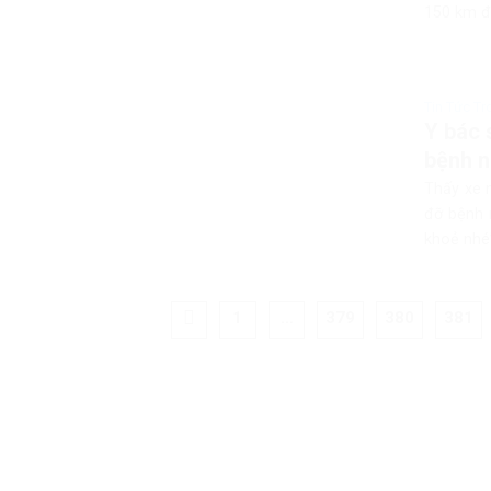
150 km đ
Tin Tức T
Y bác 
bệnh n
Thấy xe 
đỡ bệnh 
khoẻ nhé”
1
…
379
380
381