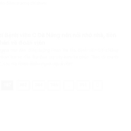
ến điểm trường để tham...
rong nước
sĩ Bệnh viện C Đà Nẵng nén nỗi nhớ nhà, tiễn
hân về đoàn viên
người nhà đến, điều dưỡng Phan Thị Trà, Bệnh viện C Đà Nẵng
nhân lên xe. Chị Trà đưa tay vẫy kèm lời chúc: “Bác về mạnh
, câu nói khiến nhiều người ngoái nhìn....
382
383
384
385
…
391