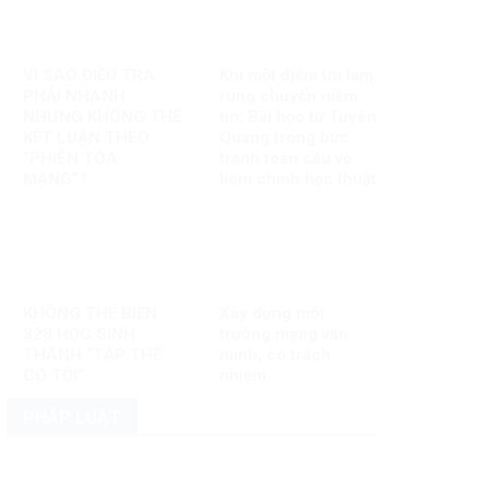
VÌ SAO ĐIỀU TRA
Khi một điểm thi làm
PHẢI NHANH
rung chuyển niềm
NHƯNG KHÔNG THỂ
tin: Bài học từ Tuyên
KẾT LUẬN THEO
Quang trong bức
“PHIÊN TÒA
tranh toàn cầu về
MẠNG”?
liêm chính học thuật
KHÔNG THỂ BIẾN
Xây dựng môi
328 HỌC SINH
trường mạng văn
THÀNH “TẬP THỂ
minh, có trách
CÓ TỘI”
nhiệm
PHÁP LUẬT