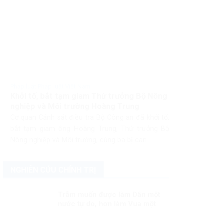
Pháp luật Pháp luật Việt Nam
Khởi tố, bắt tạm giam Thứ trưởng Bộ Nông
nghiệp và Môi trường Hoàng Trung
Cơ quan Cảnh sát điều tra Bộ Công an đã khởi tố,
bắt tạm giam ông Hoàng Trung, Thứ trưởng Bộ
Nông nghiệp và Môi trường, cùng ba bị can...
NGHIÊN CỨU CHÍNH TRỊ
Trẫm muốn được làm Dân một
nước tự do, hơn làm Vua một
nước bị trị!