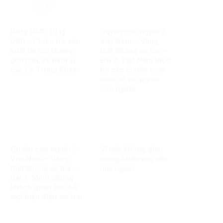
Ba tỷ USD, 10 tỷ
Quyền con người ở
USD… Chiêu trò sản
Việt Nam – Vàng
xuất tin giả không
thật không sợ lửa –
giới hạn, vô liêm sỉ
Bài 2: Việt Nam thực
của Lê Trung Khoa
thi các chuẩn mực
quốc tế về quyền
con người
Quyền con người ở
Vì một không gian
Việt Nam – Vàng
mạng nhân văn cho
thật không sợ lửa –
mỗi người
Bài 1: Minh chứng
khách quan bác bỏ
mọi luận điệu sai trái