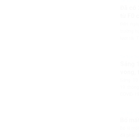
Tin Tức T
Đã có 
từ F0 
Đến ngày
trường h
lượt tải.
Tin Tức T
Sáng 1
vong, 
Sáng 10
19 thông
COVID-19.
Tin Tức T
Bố mất
Bố là một
đã phải 