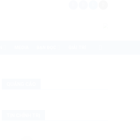
N
MEDIA
BẠN ĐỌC
GIẢI TRÍ
QUẢNG CÁO
TIN CHÍNH TRỊ