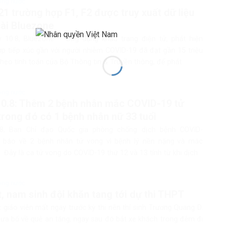
rong nước
21 trường hợp F1, F2 được truy xuất dữ liệu
cài Bluezone
 10.8, Bluezone – Ứng dụng khẩu trang điện tử, phát hiện
ợp tiếp xúc gần với người nhiễm COVID-19 đã đạt gần 15 triệu
 Theo tính toán của Bộ Thông tin & Truyền thông, để phát...
rong nước
0.8: Thêm 2 bệnh nhân mắc COVID-19 tử
trong đó có 1 bệnh nhân nữ 33 tuổi
.8, Ban Chỉ đạo Quốc gia phòng chống dịch bệnh COVID-
 báo về 2 bệnh nhân tử vong vì bệnh lý nền nặng và mắc
 Đây là ca tử vong do COVID-19 thứ 12 và 13 tính từ khi dịch...
rong nước
, nam sinh đội khăn tang tới dự thi THPT
 giáo viên mất ngay trước kỳ thi nên thí sinh Trương Quang D.
đưa bố về quê an táng, ngay sau đó bắt xe khách trong đêm đi