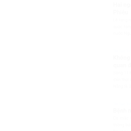
Hai ng
Phiêu
Lễ tang 
quốc tang
nước Ngu
Tin Tức T
Không 
quan 
Sáng 11.
đến thời 
Nẵng là 3
Tin Tức T
Bệnh n
Ca mắc C
thông bá