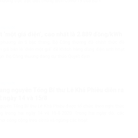
hường trực đặc biệt chống dịch Covid-19 của Bộ Y...
rong nước
t ‘một giá điện’, cao nhất là 2.889 đồng/kWh
 phương án 5 bậc thang, Bộ Công thương đã chính thức đề
 giá bán lẻ ‘điện một giá’ để khách hàng dùng điện sinh hoạt
ọn. Bộ Công thương đang dự thảo Quyết định...
rong nước
ang nguyên Tổng Bí thư Lê Khả Phiêu diễn ra
2 ngày 14 và 15/8
guyên Tổng Bí thư Lê Khả Phiêu được tổ chức theo nghi thức
g trong hai ngày 14 và 15-8-2020. Trong hai ngày đó, các
 nơi công cộng treo cờ rủ và ngừng các hoạt...