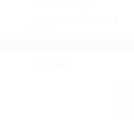
Skip
Nhanquyenvn.org@gmail.com
to
content
TRANG CHỦ
TIN TỨC
CHÍNH TRỊ – XÃ HỘ
TRONG NƯỚC
Tin Tức T
Nguyên
mình t
Ngồi cùn
ninh tụi
tốt bằng 
Tin Tức T