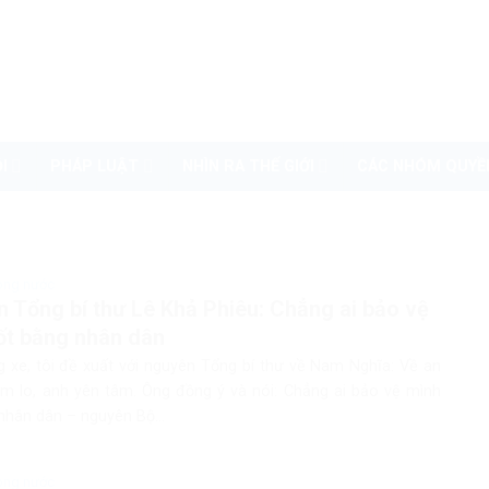
I
PHÁP LUẬT
NHÌN RA THẾ GIỚI
CÁC NHÓM QUYỀ
rong nước
 Tổng bí thư Lê Khả Phiêu: Chẳng ai bảo vệ
ốt bằng nhân dân
g xe, tôi đề xuất với nguyên Tổng bí thư về Nam Nghĩa: Về an
 em lo, anh yên tâm. Ông đồng ý và nói: Chẳng ai bảo vệ mình
nhân dân – nguyên Bộ...
rong nước