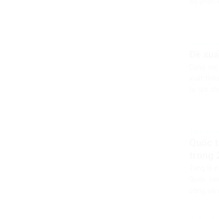
Bộ phận t
Tin Tức T
Đề xuấ
Cùng với
xuất thêm
tự lựa ch
Tin Tức T
Quốc t
trong 
Tang lễ n
Quốc tan
công sở,