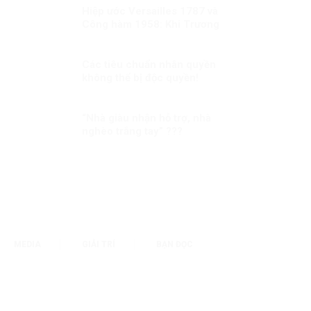
Hiệp ước Versailles 1787 và
Công hàm 1958: Khi Trương
Nhân Tuấn “lật sử” bằng suy
diễn và đánh tráo khái niệm
Các tiêu chuẩn nhân quyền
không thể bị độc quyền!
“Nhà giàu nhận hỗ trợ, nhà
nghèo trắng tay” ???
MEDIA
GIẢI TRÍ
BẠN ĐỌC