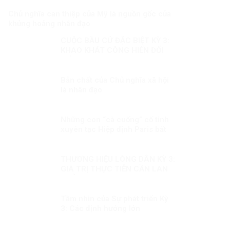
Chủ nghĩa can thiệp của Mỹ là nguồn gốc của
khủng hoảng nhân đạo
CUỘC BẦU CỬ ĐẶC BIỆT KỲ 3:
KHAO KHÁT CÔNG HIẾN ĐỔI
MỚI
Bản chất của Chủ nghĩa xã hội
là nhân đạo
Những con “cà cuống” cố tình
xuyên tạc Hiệp định Paris bất
chấp lý lẽ?
THƯƠNG HIỆU LÒNG DÂN KỲ 3:
GIÁ TRỊ THỰC TIỄN CẦN LAN
TOẢ
Tầm nhìn của Sự phát triển Kỳ
3: Các định hướng lớn