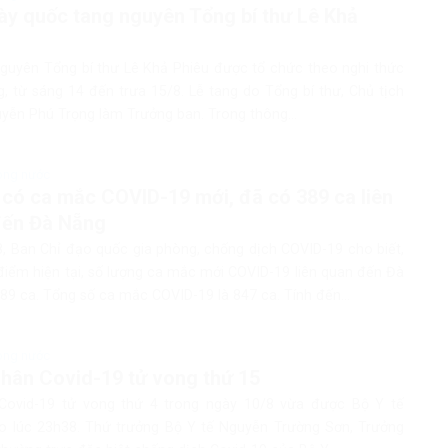
ày quốc tang nguyên Tổng bí thư Lê Khả
nguyên Tổng bí thư Lê Khả Phiêu được tổ chức theo nghi thức
, từ sáng 14 đến trưa 15/8. Lễ tang do Tổng bí thư, Chủ tịch
yễn Phú Trọng làm Trưởng ban. Trong thông...
rong nước
có ca mắc COVID-19 mới, đã có 389 ca liên
đến Đà Nẵng
8, Ban Chỉ đạo quốc gia phòng, chống dịch COVID-19 cho biết,
điểm hiện tại, số lượng ca mắc mới COVID-19 liên quan đến Đà
89 ca. Tổng số ca mắc COVID-19 là 847 ca. Tính đến...
rong nước
hân Covid-19 tử vong thứ 15
ovid-19 tử vong thứ 4 trong ngày 10/8 vừa được Bộ Y tế
o lúc 23h38. Thứ trưởng Bộ Y tế Nguyễn Trường Sơn, Trưởng