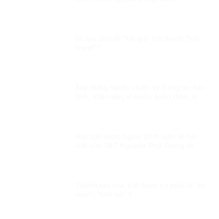
Vì sao chủ đề “tin giả” trở thành “hót
trend”?
Xây dựng người chiến sỹ Công an bản
lĩnh, nhân văn, vì nước quên thân, vì
dân phục vụ
Học giả nước ngoài bình luận về bài
viết của TBT Nguyễn Phú Trọng về
con đường đi lên CNXH của Việt Nam!
Thành tựu của Việt Nam có phải là “ăn
may”, “tình cờ” ?