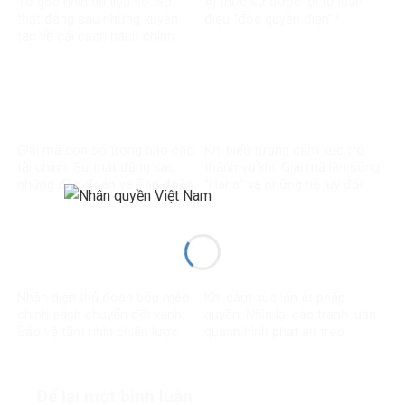
Từ góc nhìn dữ liệu số: Sự
Ai thực sự được lợi từ luận
thật đằng sau những xuyên
điệu “độc quyền điện”?
tạc về cải cách hành chính
Giải mã con số trong báo cáo
Khi biểu tượng cảm xúc trở
tài chính: Sự thật đằng sau
thành vũ khí: Giải mã làn sóng
những đồn đoán về Tập đoàn
“Haha” và những hệ lụy đối
Điện lực Việt Nam
với môi trường thông tin số
Nhận diện thủ đoạn bóp méo
Khi cảm xúc lấn át pháp
chính sách chuyển đổi xanh:
quyền: Nhìn lại các tranh luận
Bảo vệ tầm nhìn chiến lược
quanh hình phạt án treo
của đất nước
Để lại một bình luận