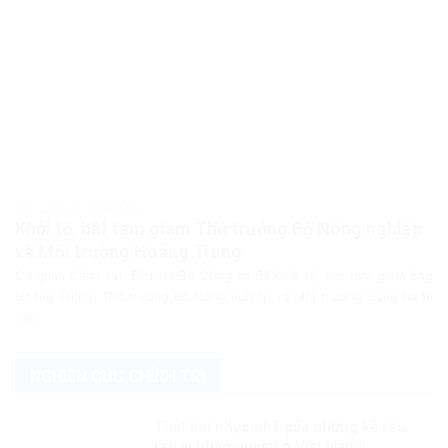
PHÁP LUẬT PHÁP LUẬT VIỆT NAM
Khởi tố, bắt tạm giam Thứ trưởng Bộ Nông nghiệp
và Môi trường Hoàng Trung
Cơ quan Cảnh sát điều tra Bộ Công an đã khởi tố, bắt tạm giam ông
Hoàng Trung, Thứ trưởng Bộ Nông nghiệp và Môi trường, cùng ba bị
can...
NGHIÊN CỨU CHÍNH TRỊ
Thất bại nhục nhã của những kẻ rêu
rao vì nhân quyền ở Việt Nam!