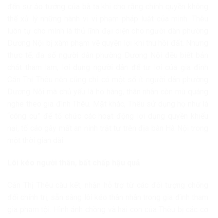
đến sự ảo tưởng của bà ta khi cho rằng chính quyền không
thể xử lý những hành vi vi phạm pháp luật của mình. Thêu
luôn tự cho mình là thủ lĩnh đại diện cho người dân phường
Dương Nội bị xâm phạm về quyền lợi khi thu hồi đất. Nhưng
thực tế, đa số người dân phường Dương Nội đều biết bản
chất tham lam, lợi dụng người dân để tư lợi của gia đình
Cấn Thị Thêu nên cũng chỉ có một số ít người dân phường
Dương Nội mà chủ yếu là họ hàng, thân nhân còn mù quáng
nghe theo gia đình Thêu. Mặt khác, Thêu sử dụng họ như là
“công cụ” để tổ chức các hoạt động lợi dụng quyền khiếu
nại, tố cáo gây mất an ninh trật tự trên địa bàn Hà Nội trong
một thời gian dài.
Lôi kéo người thân, bất chấp hậu quả
Cấn Thị Thêu câu kết, nhận hỗ trợ từ các đối tượng chống
đối chính trị, sẵn sàng lôi kéo thân nhân trong gia đình tham
gia phạm tội. Hình ảnh chồng và hai con của Thêu bị các cơ