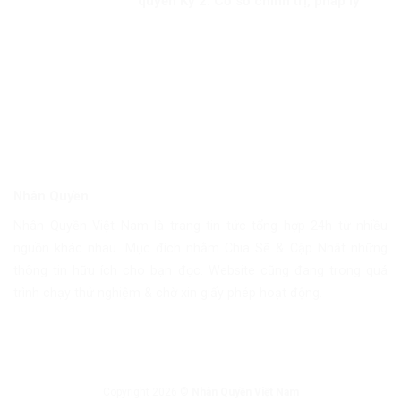
quyền Kỳ 2: Cơ sở chính trị, pháp lý
cho việc xây dựng CQNQQG ở Việt
Nam
Nhân Quyền
Nhân Quyền Việt Nam là trang tin tức tổng hợp 24h từ nhiều
nguồn khác nhau. Mục đích nhằm Chia Sẽ & Cập Nhật những
thông tin hữu ích cho bạn đọc. Website cũng đang trong quá
trình chạy thử nghiệm & chờ xin giấy phép hoạt động.
Copyright 2026 ©
Nhân Quyền Việt Nam