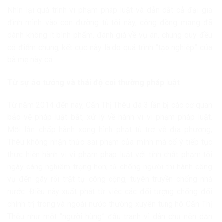
Nhìn lại quá trình vi phạm pháp luật và dẫn dắt cả đại gia
đình mình vào con đường tù tội này, cộng đồng mạng đã
dành không ít bình phẩm, đánh giá về vụ án, chung quy đều
có điểm chung, kết cục này là do quá trình “tạo nghiệp” của
bà mẹ này cả.
Từ s
ự ảo tưởng và thái độ coi thường pháp luật
Từ năm 2014 đến nay, Cấn Thị Thêu đã 3 lần bị các cơ quan
bảo vệ pháp luật bắt, xử lý về hành vi vi phạm pháp luật.
Mỗi lần chấp hành xong hình phạt tù trở về địa phương,
Thêu không nhận thức sai phạm của mình mà cố ý tiếp tục
thực hiện hành vi vi phạm pháp luật với tính chất phạm tội
ngày càng nghiêm trọng hơn; từ chống người thi hành công
vụ đến gây rối trật tự công cộng, tuyên truyền chống nhà
nước. Điều này xuất phát từ việc các đối tượng chống đối
chính trị trong và ngoài nước thường xuyên tung hô Cấn Thị
Thêu như một “người hùng” đấu tranh vì dân chủ nên dẫn