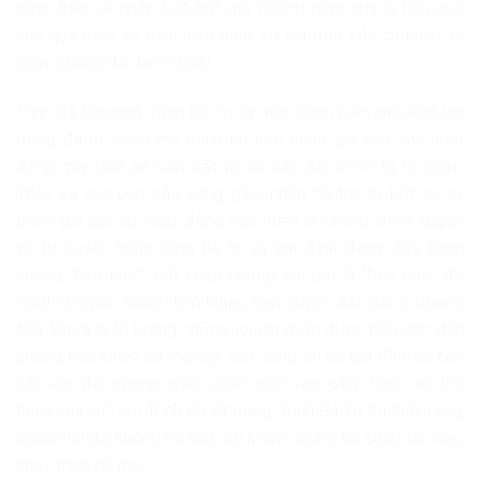
quan bảo vệ pháp luật bắt giữ những năm qua là hậu quả
cho quá trình ăn bám, làm theo sự chỉ đạo của cá nhân, tổ
chức chống đối bên ngoài.
Trịnh Bá Phương, Trịnh Bá Tư từ một thanh niên chịu khó lao
động đã bị chính mẹ mình lôi kéo tham gia vào các hoạt
động gây mất an ninh trật tự do các đối chính trị tổ chức.
Thêu và các con sẵn sàng gặp, nhận hỗ trợ từ bất cứ ai,
tham gia bất cứ hoạt động nào miễn là chống chính quyền
và tự huyễn hoặc rằng bà ta và gia đình đang đấu tranh
chống “tiêu cực”, bất chấp những cái gọi là “tiêu cực” đó
vượt ra ngoài khuôn khổ khiếu kiện quyền đất đai ở Dương
Nội. Chưa ai tỏ tường những lợi ích nhận được hấp dẫn đến
chừng nào khiến bà mẹ này sẵn sàng thí cả gia đình và con
cái vào đó, nhưng chắc chắn nhìn vào cách hành xử thô
thiển của anh em Trịnh Bá Phương, Trịnh Bá Tư thì thấy rằng,
nguồn lợi đó không hề nhỏ, đủ khiến chúng bỏ công bỏ việc,
chạy theo bà mẹ.