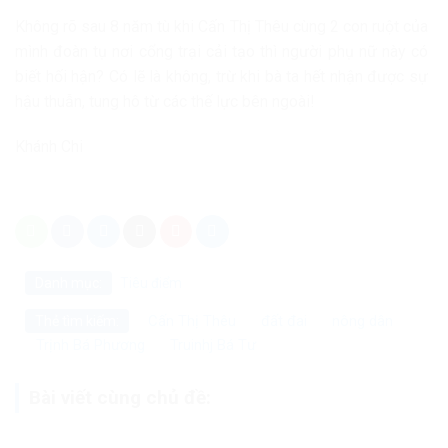
Không rõ sau 8 năm tù khi Cấn Thị Thêu cùng 2 con ruột của
mình đoàn tụ nơi cổng trại cải tạo thì người phụ nữ này có
biết hối hận? Có lẽ là không, trừ khi bà ta hết nhận được sự
hậu thuẫn, tung hô từ các thế lực bên ngoài!
Khánh Chi
Danh mục:
Tiêu điểm
Cấn Thị Thêu
đất đai
nông dân
Thẻ tìm kiếm:
Trịnh Bá Phương
Truinhj Bá Tư
Bài viết cùng chủ đề: