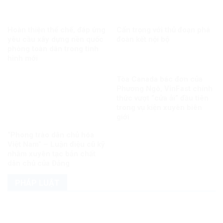
Hoàn thiện thể chế, đáp ứng
Cẩn trọng với thủ đoạn phá
yêu cầu xây dựng nền quốc
đoàn kết nội bộ
phòng toàn dân trong tình
hình mới
Tòa Canada bác đơn của
Phương Ngô, VinFast chính
thức vượt “cửa ải” đầu tiên
trong vụ kiện xuyên biên
giới
“Phong trào dân chủ hóa
Việt Nam” – Luận điệu cũ kỹ
nhằm xuyên tạc bản chất
dân chủ của Đảng
PHÁP LUẬT