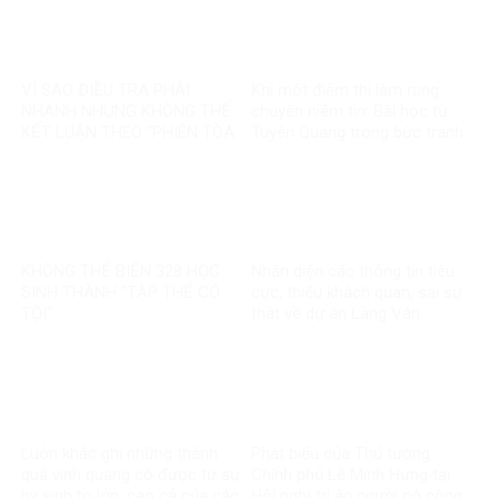
VÌ SAO ĐIỀU TRA PHẢI
Khi một điểm thi làm rung
NHANH NHƯNG KHÔNG THỂ
chuyển niềm tin: Bài học từ
KẾT LUẬN THEO “PHIÊN TÒA
Tuyên Quang trong bức tranh
MẠNG”?
toàn cầu về liêm chính học
thuật
KHÔNG THỂ BIẾN 328 HỌC
Nhận diện các thông tin tiêu
SINH THÀNH “TẬP THỂ CÓ
cực, thiếu khách quan, sai sự
TỘI”
thật về dự án Làng Vân
Luôn khắc ghi những thành
Phát biểu của Thủ tướng
quả vinh quang có được từ sự
Chính phủ Lê Minh Hưng tại
hy sinh to lớn, cao cả của các
Hội nghị tri ân người có công