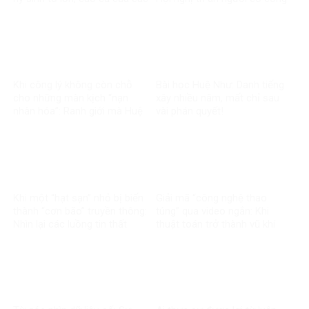
thế hệ đi trước
với cách mạng toàn quốc
năm 2026
Khi công lý không còn chỗ
Bài học Huệ Như: Danh tiếng
cho những màn kịch “nạn
xây nhiều năm, mất chỉ sau
nhân hóa”: Ranh giới mà Huệ
vài phán quyết!
Như đã vượt qua
Khi một “hạt sạn” nhỏ bị biến
Giải mã “công nghệ thao
thành “cơn bão” truyền thông:
túng” qua video ngắn: Khi
Nhìn lại các luồng tin thất
thuật toán trở thành vũ khí
thiệt về chính sách thuế
trong chiến tranh nhận thức