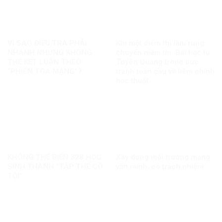
VÌ SAO ĐIỀU TRA PHẢI
Khi một điểm thi làm rung
NHANH NHƯNG KHÔNG
chuyển niềm tin: Bài học từ
THỂ KẾT LUẬN THEO
Tuyên Quang trong bức
“PHIÊN TÒA MẠNG”?
tranh toàn cầu về liêm chính
học thuật
KHÔNG THỂ BIẾN 328 HỌC
Xây dựng môi trường mạng
SINH THÀNH “TẬP THỂ CÓ
văn minh, có trách nhiệm
TỘI”