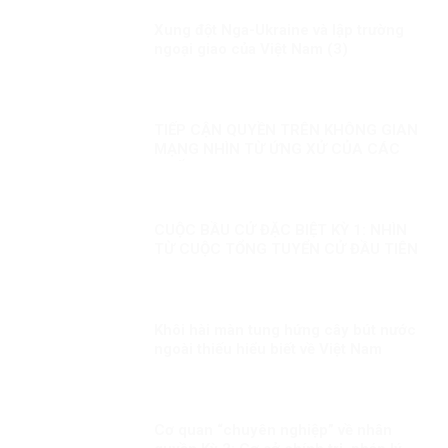
Xung đột Nga-Ukraine và lập trường
ngoại giao của Việt Nam (3)
TIẾP CẬN QUYỀN TRÊN KHÔNG GIAN
MẠNG NHÌN TỪ ỨNG XỬ CỦA CÁC
QUỐC GIA
CUỘC BẦU CỬ ĐẶC BIỆT KỲ 1: NHÌN
TỪ CUỘC TỔNG TUYỂN CỬ ĐẦU TIÊN
Khôi hài màn tung hứng cây bút nước
ngoài thiếu hiểu biết về Việt Nam
Cơ quan “chuyên nghiệp” về nhân