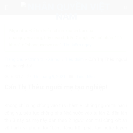
Skip
to
content
Mẹo nhỏ:
Để tìm kiếm chính xác tin bài của
nhanquyenvn.org, hãy search trên Google với cú pháp: "Từ
khóa" + "nhanquyenvn.org".
Tìm kiếm ngay
Trang chủ
»
Chính trị - Xã hội
»
Tiêu điểm
»
Cấn Thị Thêu: người
mẹ tạo nghiệp!
60017
16 Tháng 9, 2021
Tiêu điểm
Cấn Thị Thêu: người mẹ tạo nghiệp!
Không chỉ cùng chồng vào tù vì hành vi chống người thi hành
công vụ, tiếp tục chống phá Nhà nước vào tù lần 2, đến lần
thứ 3 này bà mẹ này dẫn theo 2 người con trai cùng kết án
về hành vi phạm tội “Làm, tàng trữ, phát tán hoặc tuyên