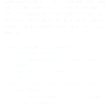
truyền thông tin, tài liệu hoặc vật phẩm nhằm chống nhà
nước Cộng hòa xã hội chủ nghĩa Việt Nam” theo điều 117
của BLHS với khung hình phạt đến 8 năm tù cho mỗi người.
Sắp tới đây, Tòa án cấp cao tại Hà Nội sẽ mở phiên tòa
phúc thẩm, dự đoán rằng, bản án với Cấn Thị Thêu khó mà
giảm được.
Làng zân chủ thơ ơ trước phiên tòa sơ thẩm Trịnh Bá
Phương, Dương Thị Tâm
Thực hư thông tin mẹ con Cấn Thị Thêu bị ngược đãi
trong tù?
Xuyên tạc vụ Đồng Tâm: 16 năm tù cho hai mẹ con Cấn
Thị Thêu!
Không thể lấy quyền khiếu kiện biện minh cho hành vi
tuyên truyền chống Nhà nước!
Vì sao phiên tòa xử gia đình Cấn Thị Thêu và việc Nguyễn
Thúy Hạnh nhập kho bị “thờ ơ”?