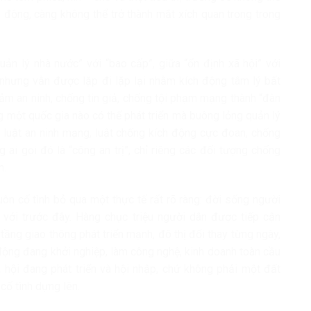
 động, càng không thể trở thành mắt xích quan trọng trong
uản lý nhà nước” với “bao cấp”, giữa “ổn định xã hội” với
ỹ nhưng vẫn được lặp đi lặp lại nhằm kích động tâm lý bất
ảm an ninh, chống tin giả, chống tội phạm mạng thành “đàn
ng một quốc gia nào có thể phát triển mà buông lỏng quản lý
luật an ninh mạng, luật chống kích động cực đoan, chống
 ai gọi đó là “công an trị”, chỉ riêng các đối tượng chống
m.
ôn cố tình bỏ qua một thực tế rất rõ ràng: đời sống người
với trước đây. Hàng chục triệu người dân được tiếp cận
ạ tầng giao thông phát triển mạnh, đô thị đổi thay từng ngày,
 động đang khởi nghiệp, làm công nghệ, kinh doanh toàn cầu
ã hội đang phát triển và hội nhập, chứ không phải một đất
cố tình dựng lên.