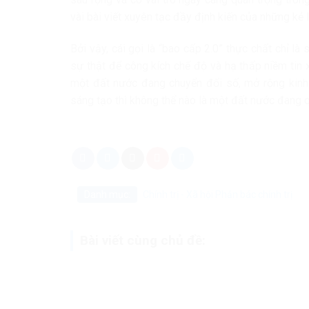
vài bài viết xuyên tạc đầy định kiến của những kẻ
Bởi vậy, cái gọi là “bao cấp 2.0” thực chất chỉ l
sự thật để công kích chế độ và hạ thấp niềm tin 
một đất nước đang chuyển đổi số, mở rộng kinh t
sáng tạo thì không thể nào là một đất nước đang q
Danh mục:
Chính trị - Xã hội
Phản bác chính trị
Bài viết cùng chủ đề: