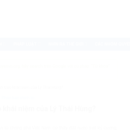
I
PHÁP LUẬT
NHÌN RA THẾ GIỚI
CÁC NHÓM QUYỀ
uyenvn.org, hãy search trên Google với cú pháp: "Từ khóa"
nh tráo khái niệm của Lý Thái Hùng?
Phản bác chính trị
o khái niệm của Lý Thái Hùng?
ần tử chống phá Việt Nam: cứ thấy đất nước siết kỷ cương,