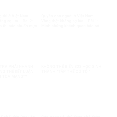
ười ở Việt Nam –
Quyền con người ở Việt Nam –
ng sợ lửa – Bài 2:
Vàng thật không sợ lửa – Bài 1:
c thi các chuẩn mực
Minh chứng khách quan bác bỏ
uyền con người
mọi luận điệu sai trái
U TRA PHẢI NHANH
KHÔNG THỂ BIẾN 328 HỌC SINH
G THỂ KẾT LUẬN
THÀNH “TẬP THỂ CÓ TỘI”
N TÒA MẠNG”?