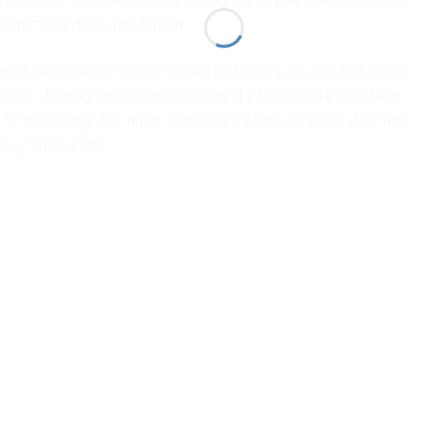
 luôn mong đất nước bất ổn.
à sản phẩm của lối tư duy chống phá cũ kỹ, cố tình bóp méo
xã hội. Nhưng người dân hôm nay đủ tỉnh táo để hiểu rằng:
ế thị trường, hội nhập toàn cầu và khuyến khích đổi mới
uay lại quá khứ.