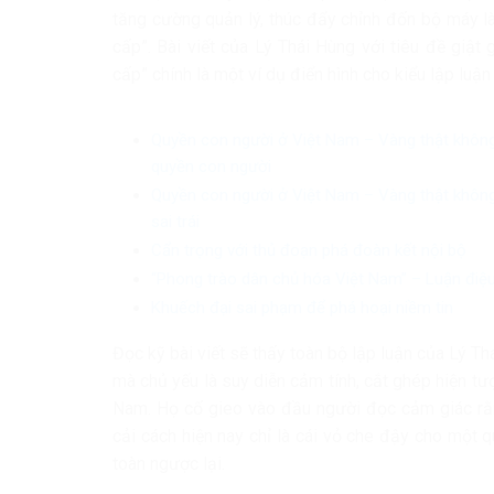
tăng cường quản lý, thúc đẩy chỉnh đốn bộ máy là l
cấp”. Bài viết của Lý Thái Hùng với tiêu đề giậ
cấp” chính là một ví dụ điển hình cho kiểu lập luậ
Quyền con người ở Việt Nam – Vàng thật không 
quyền con người
Quyền con người ở Việt Nam – Vàng thật không 
sai trái
Cẩn trọng với thủ đoạn phá đoàn kết nội bộ
“Phong trào dân chủ hóa Việt Nam” – Luận điệ
Khuếch đại sai phạm để phá hoại niềm tin
Đọc kỹ bài viết sẽ thấy toàn bộ lập luận của Lý Th
mà chủ yếu là suy diễn cảm tính, cắt ghép hiện tượ
Nam. Họ cố gieo vào đầu người đọc cảm giác rằng
cải cách hiện nay chỉ là cái vỏ che đậy cho một q
toàn ngược lại.