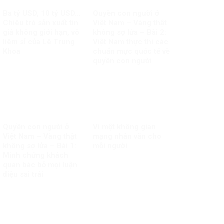
Ba tỷ USD, 10 tỷ USD…
Quyền con người ở
Chiêu trò sản xuất tin
Việt Nam – Vàng thật
giả không giới hạn, vô
không sợ lửa – Bài 2:
liêm sỉ của Lê Trung
Việt Nam thực thi các
Khoa
chuẩn mực quốc tế về
quyền con người
Quyền con người ở
Vì một không gian
Việt Nam – Vàng thật
mạng nhân văn cho
không sợ lửa – Bài 1:
mỗi người
Minh chứng khách
quan bác bỏ mọi luận
điệu sai trái