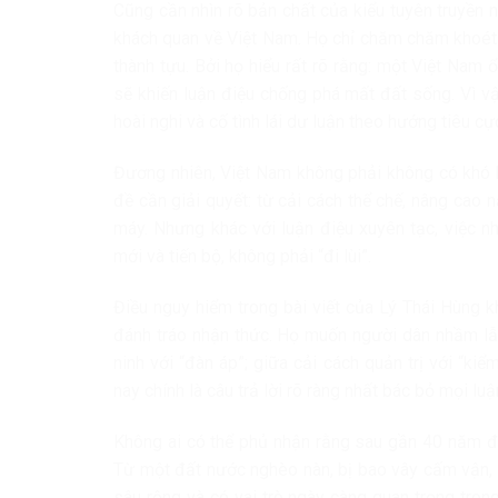
Cũng cần nhìn rõ bản chất của kiểu tuyên truyền
khách quan về Việt Nam. Họ chỉ chăm chăm khoét 
thành tựu. Bởi họ hiểu rất rõ rằng: một Việt Nam 
sẽ khiến luận điệu chống phá mất đất sống. Vì v
hoài nghi và cố tình lái dư luận theo hướng tiêu cự
Đương nhiên, Việt Nam không phải không có khó k
đề cần giải quyết: từ cải cách thể chế, nâng cao
máy. Nhưng khác với luận điệu xuyên tạc, việc nh
mới và tiến bộ, không phải “đi lùi”.
Điều nguy hiểm trong bài viết của Lý Thái Hùng
đánh tráo nhận thức. Họ muốn người dân nhầm lẫn
ninh với “đàn áp”; giữa cải cách quản trị với “ki
nay chính là câu trả lời rõ ràng nhất bác bỏ mọi luậ
Không ai có thể phủ nhận rằng sau gần 40 năm đổ
Từ một đất nước nghèo nàn, bị bao vây cấm vận, 
sâu rộng và có vai trò ngày càng quan trọng tron