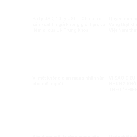
Ba tỷ USD, 10 tỷ USD… Chiêu trò
Quyền con ng
sản xuất tin giả không giới hạn, vô
Vàng thật khô
liêm sỉ của Lê Trung Khoa
Việt Nam thự
quốc tế về q
Vì một không gian mạng nhân văn
VÌ SAO ĐIỀ
cho mỗi người
NHƯNG KHÔN
THEO “PHIÊ