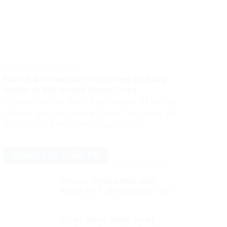
PHÁP LUẬT PHÁP LUẬT VIỆT NAM
Khởi tố, bắt tạm giam Thứ trưởng Bộ Nông
nghiệp và Môi trường Hoàng Trung
Cơ quan Cảnh sát điều tra Bộ Công an đã khởi tố,
bắt tạm giam ông Hoàng Trung, Thứ trưởng Bộ
Nông nghiệp và Môi trường, cùng ba bị can...
NGHIÊN CỨU CHÍNH TRỊ
PHÒNG, CHỐNG MUA BÁN
NGƯỜI KỲ 1: KHÔNG LOẠI TRỪ
MỘT AI
Ở CÁC NƯỚC ĐANG PHÁT