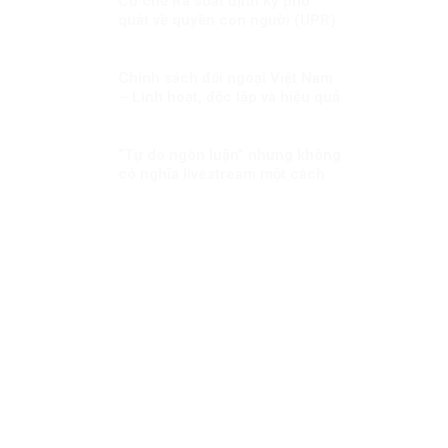
Cơ chế Rà soát định kỳ phổ
quát về quyền con người (UPR)
– những bước phát triển gần
đây
Chính sách đối ngoại Việt Nam
– Linh hoạt, độc lập và hiệu quả
“Tự do ngôn luận” nhưng không
có nghĩa livestream một cách
tuỳ tiện