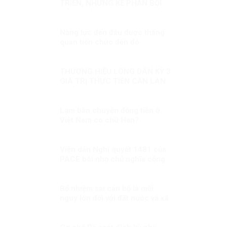
TRIỂN, NHỮNG KẺ PHẢN BỘI
CỘNG TÁC VỚI PHƯƠNG TÂY!
Năng lực đến đâu được thăng
quan tiến chức đến đó
THƯƠNG HIỆU LÒNG DÂN KỲ 3:
GIÁ TRỊ THỰC TIỄN CẦN LAN
TOẢ
Lạm bàn chuyện đồng tiền ở
Việt Nam có chữ Hán?
Viện dẫn Nghị quyết 1481 của
PACE bôi nhọ chủ nghĩa cộng
sản: Một hành động sai lầm và
nguy hiểm!
Bổ nhiệm sai cán bộ là mối
nguy lớn đối với đất nước và xã
hội