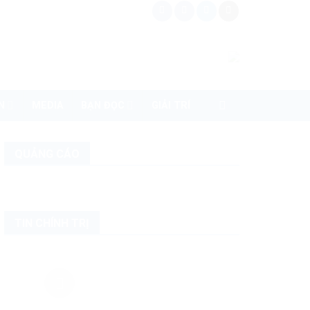
N
MEDIA
BẠN ĐỌC
GIẢI TRÍ
QUẢNG CÁO
TIN CHÍNH TRỊ