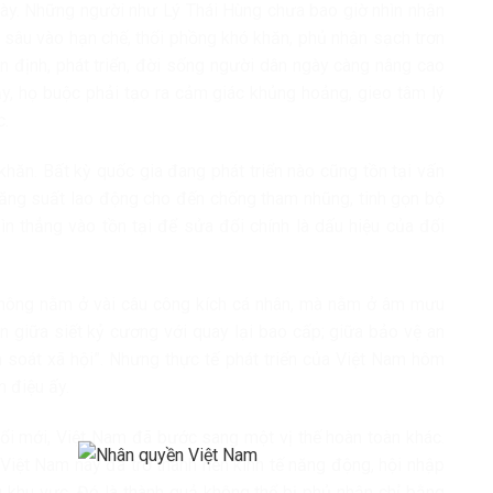
 này. Những người như Lý Thái Hùng chưa bao giờ nhìn nhận
sâu vào hạn chế, thổi phồng khó khăn, phủ nhận sạch trơn
ổn định, phát triển, đời sống người dân ngày càng nâng cao
ậy, họ buộc phải tạo ra cảm giác khủng hoảng, gieo tâm lý
c.
hăn. Bất kỳ quốc gia đang phát triển nào cũng tồn tại vấn
 năng suất lao động cho đến chống tham nhũng, tinh gọn bộ
ìn thẳng vào tồn tại để sửa đổi chính là dấu hiệu của đổi
 không nằm ở vài câu công kích cá nhân, mà nằm ở âm mưu
 giữa siết kỷ cương với quay lại bao cấp; giữa bảo vệ an
ểm soát xã hội”. Nhưng thực tế phát triển của Việt Nam hôm
n điệu ấy.
i mới, Việt Nam đã bước sang một vị thế hoàn toàn khác.
Việt Nam nay đã trở thành nền kinh tế năng động, hội nhập
g khu vực. Đó là thành quả không thể bị phủ nhận chỉ bằng