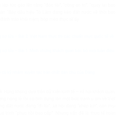
ập tức gào lên rằng “độc tài”, “công an trị”, “quay lại bao
t gân “Bảy dấu hiệu Tô Lâm đang kéo đất nước về thời bao
n đánh tráo khái niệm, bóp méo thực tế ấy.
sợ lửa – Bài 2: Việt Nam thực thi các chuẩn mực quốc tế về
sợ lửa – Bài 1: Minh chứng khách quan bác bỏ mọi luận điệu
u cũ kỹ nhằm xuyên tạc bản chất dân chủ của Đảng
ái Hùng không dựa trên dữ kiện kinh tế – xã hội khách quan,
ng riêng lẻ rồi cố tình dựng lên một bức tranh u ám về Việt
 đất nước đang “đi lùi”, xã hội đang “khép kín”, còn mọi
uá trình “phục hồi bao cấp”. Nhưng vấn đề là: thực tế hoàn