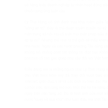
có hàng triệu doanh nghiệp tư nhân hoạt động sôi
chuỗi cung ứng toàn cầu.
Lý Thái Hùng cố tình đánh tráo khái niệm giữa “q
“công an trị”. Đây là thủ đoạn tuyên truyền cũ k
mãn trong xã hội. Họ cố biến mọi biện pháp bảo đ
áp tự do”. Nhưng thử nhìn ra thế giới sẽ thấy, khô
nhà nước. Ngay cả các nước phương Tây cũng có 
khủng bố, chống phát tán thông tin độc hại. Không
phá mới cố tình gắn ghép như vậy đối với Việt Na
Điều đáng nói là những người như Lý Thái Hùng lu
dân Việt Nam hôm nay đã thay đổi vượt bậc so 
internet, giáo dục, y tế và các dịch vụ hiện đại. H
cơ hội việc làm rộng mở hơn. Một thế hệ trẻ năng
ngay trên nền tảng số. Đó là hình ảnh của một x
nước “quay về quá khứ” như luận điệu mà Việt Tân 