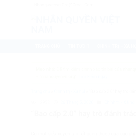
Skip
Nhanquyenvn.org@gmail.com
to
content
TRANG CHỦ
TIN TỨC
CHÍNH TRỊ – XÃ HỘ
Mẹo nhỏ:
Để tìm kiếm chính xác tin bài của nhanq
+ "nhanquyenvn.org".
Tìm kiếm ngay
Trang chủ
»
Chính trị - Xã hội
»
“Bao cấp 2.0” hay trò đá
12952
26 Tháng 5, 2026
Chính trị - Xã hội
“Bao cấp 2.0” hay trò đánh trá
Có một kiểu xuyên tạc rất quen thuộc của các ph