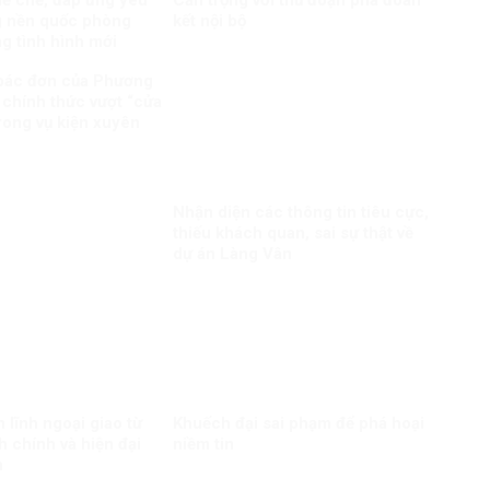
hể chế, đáp ứng yêu
Cẩn trọng với thủ đoạn phá đoàn
g nền quốc phòng
kết nội bộ
ng tình hình mới
bác đơn của Phương
 chính thức vượt “cửa
trong vụ kiện xuyên
Nhận diện các thông tin tiêu cực,
thiếu khách quan, sai sự thật về
dự án Làng Vân
 lĩnh ngoại giao từ
Khuếch đại sai phạm để phá hoại
h chính và hiện đại
niềm tin
n