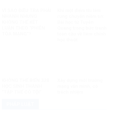
VÌ SAO ĐIỀU TRA PHẢI
Khi một điểm thi làm
NHANH NHƯNG
rung chuyển niềm tin:
KHÔNG THỂ KẾT
Bài học từ Tuyên
LUẬN THEO “PHIÊN
Quang trong bức tranh
TÒA MẠNG”?
toàn cầu về liêm chính
học thuật
KHÔNG THỂ BIẾN 328
Xây dựng môi trường
HỌC SINH THÀNH
mạng văn minh, có
“TẬP THỂ CÓ TỘI”
trách nhiệm
PHÁP LUẬT