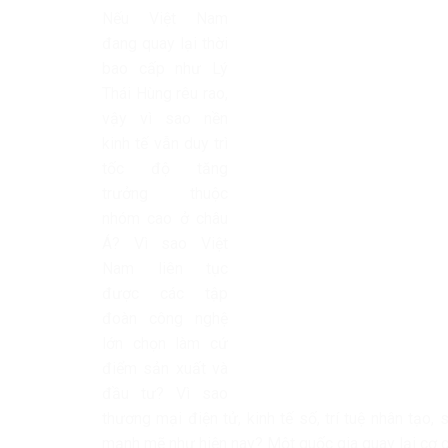
Nếu Việt Nam
đang quay lại thời
bao cấp như Lý
Thái Hùng rêu rao,
vậy vì sao nền
kinh tế vẫn duy trì
tốc độ tăng
trưởng thuộc
nhóm cao ở châu
Á? Vì sao Việt
Nam liên tục
được các tập
đoàn công nghệ
lớn chọn làm cứ
điểm sản xuất và
đầu tư? Vì sao
thương mại điện tử, kinh tế số, trí tuệ nhân tạo, 
mạnh mẽ như hiện nay? Một quốc gia quay lại cơ chế