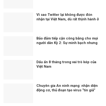
Trung Quốc – Nga
Vì sao Twitter lại không được đón
nhận tại Việt Nam, dù rất thịnh hành ở
phương Tây?
Bảo đảm tiếp cận công bằng cho mọi
người dân Kỳ 2: Sự minh bạch nhưng
linh hoạt trong công tác tiêm chủng
Dấu ấn 8 tháng trong vai trò kép của
Việt Nam
Chuyên gia An ninh mạng: nhận diện
động cơ, thủ đoạn tạo virus “tin giả”
của thế lực chống phá đất nước!