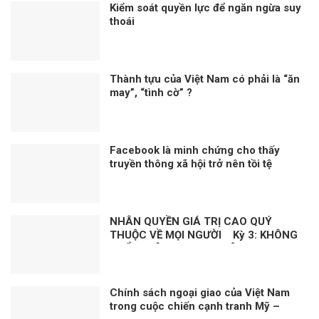
Kiểm soát quyền lực để ngăn ngừa suy
thoái
Thành tựu của Việt Nam có phải là “ăn
may”, “tình cờ” ?
Facebook là minh chứng cho thấy
truyền thông xã hội trở nên tồi tệ
NHÂN QUYỀN GIÁ TRỊ CAO QUÝ
THUỘC VỀ MỌI NGƯỜI Kỳ 3: KHÔNG
THỂ XUYÊN TẠC SỰ THẬT
Chính sách ngoại giao của Việt Nam
trong cuộc chiến cạnh tranh Mỹ –