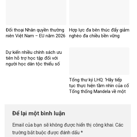
Đối thoại Nhân quyền thường
Hợp lực đa bên thúc đẩy giảm
niên Việt Nam – EU năm 2026
nghèo đa chiều bền vững
Dự kiến nhiều chính sách ưu
tiên hỗ trợ học tập đối với
người học dân tộc thiểu số
rất ít người
Tổng thư ký LHQ: ‘Hãy tiếp
tục thực hiện tầm nhìn của cố
Tổng thống Mandela về một
thế giới công bằng, toàn diện,
bình đẳng và hòa bình’
Để lại một bình luận
Email của bạn sẽ không được hiển thị công khai.
Các
trường bắt buộc được đánh dấu
*