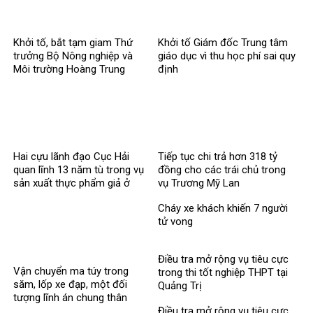
Khởi tố, bắt tạm giam Thứ
Khởi tố Giám đốc Trung tâm
trưởng Bộ Nông nghiệp và
giáo dục vì thu học phí sai quy
Môi trường Hoàng Trung
định
Hai cựu lãnh đạo Cục Hải
Tiếp tục chi trả hơn 318 tỷ
quan lĩnh 13 năm tù trong vụ
đồng cho các trái chủ trong
sản xuất thực phẩm giả ở
vụ Trương Mỹ Lan
MediPhar
Cháy xe khách khiến 7 người
tử vong​
Điều tra mở rộng vụ tiêu cực
Vận chuyển ma túy trong
trong thi tốt nghiệp THPT tại
săm, lốp xe đạp, một đối
Quảng Trị
tượng lĩnh án chung thân
Điều tra mở rộng vụ tiêu cực