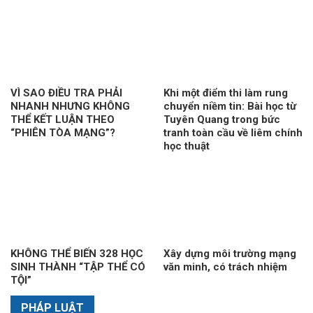
VÌ SAO ĐIỀU TRA PHẢI
Khi một điểm thi làm rung
NHANH NHƯNG KHÔNG
chuyển niềm tin: Bài học từ
THỂ KẾT LUẬN THEO
Tuyên Quang trong bức
“PHIÊN TÒA MẠNG”?
tranh toàn cầu về liêm chính
học thuật
KHÔNG THỂ BIẾN 328 HỌC
Xây dựng môi trường mạng
SINH THÀNH “TẬP THỂ CÓ
văn minh, có trách nhiệm
TỘI”
PHÁP LUẬT