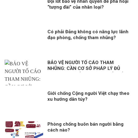
Đội lốt bảo vệ nhân quyền để phá hoại
“tượng đài” của nhân loại?
Có phải Đảng không có năng lực lãnh
đạo phòng, chống tham nhũng?
BẢO VỆ NGƯỜI TỐ CÁO THAM
NHŨNG: CẦN CƠ SỞ PHÁP LÝ ĐỦ
MẠNH. Kỳ 1: HÀNH LANG PHÁP LÝ
ĐỂ BẢO VỆ NGƯỜI TỐ CÁO
Giới chống Cộng người Việt chạy theo
xu hướng dân túy?
Phòng chống buôn bán người bằng
cách nào?