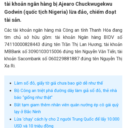
tài khoản ngân hàng bị Ajearo Chuckwugekwu
Godwin (quốc tịch Nigeria) lừa đảo, chiếm đoạt
tài sản.
Các tài khoản ngân hàng mà Công an tỉnh Thanh Hóa đang
tìm chủ sở hữu gồm: tài khoản Ngân hàng BIDV số
74110000828443 đứng tên Trần Thị Lan Hương; tài khoản
MBBank số 3090103015006 đứng tên Nguyễn Văn Tiến; tài
khoản Sacombank số 060229881887 đứng tên Nguyễn Thị
Xa Ri.
Làm sổ đỏ, giấy tờ giả chưa bao giờ dễ như thế
Bộ Công an triệt phá đường dây làm giả sổ đỏ, thẻ nhà
báo “giống như thật”
Bắt tạm giam thêm nhân viên quán nướng ép cô gái quỳ
lạy ở Bắc Ninh
Lừa ‘chạy’ cách ly cho 2 người Trung Quốc để lấy 10.000
USD và 10 triệu đồng