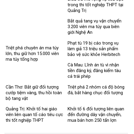
trong thi tốt nghiệp THPT tại
Quảng Trị
Bắt quả tang vụ vận chuyển
3.200 viên ma túy qua biên
giới Nghệ An
Phạt tù 19 bị cáo trong vụ
Triệt phá chuyên án ma túy
làm giả 13 triệu sản phẩm
lớn, thu giữ hơn 15.000 viên
bảo vệ sức khỏe Herbitech
ma túy tổng hợp
Cà Mau: Lĩnh án tù vì nhận
tiền đăng ký, đăng kiểm tàu
cá trái phép
Cần Thơ: Bắt giữ đối tượng
Triệt phá 2 nhóm cá độ bóng
cướp tiệm vàng, thu hồi toàn
đá, bắt hàng chục đối tượng
bộ tang vật
Quảng Trị: Khởi tố hai giáo
Khởi tố 6 đối tượng liên quan
viên liên quan tố cáo tiêu cực
đến đường dây vận chuyển,
thi tốt nghiệp THPT
mua bán hơn 250 tấn lợn
bệnh