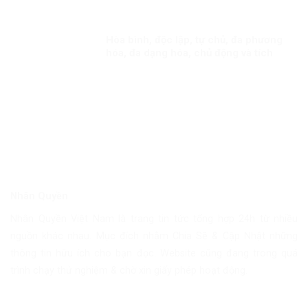
Hòa bình, độc lập, tự chủ, đa phương
hóa, đa dạng hóa, chủ động và tích
cực hội nhập quốc tế Kỳ 1: Thông điệp
cấp cao của Việt Nam
Nhân Quyền
Nhân Quyền Việt Nam là trang tin tức tổng hợp 24h từ nhiều
nguồn khác nhau. Mục đích nhằm Chia Sẽ & Cập Nhật những
thông tin hữu ích cho bạn đọc. Website cũng đang trong quá
trình chạy thử nghiệm & chờ xin giấy phép hoạt động.