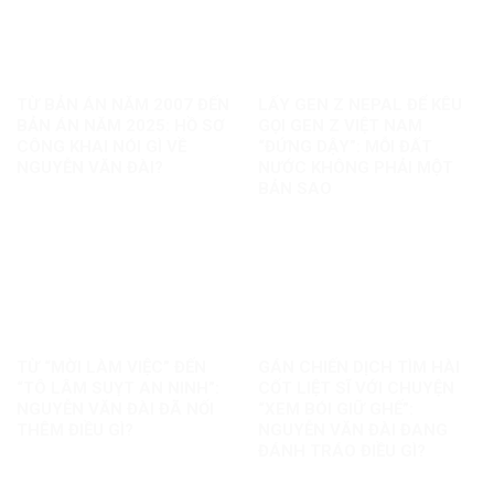
TỪ BẢN ÁN NĂM 2007 ĐẾN
LẤY GEN Z NEPAL ĐỂ KÊU
BẢN ÁN NĂM 2025: HỒ SƠ
GỌI GEN Z VIỆT NAM
CÔNG KHAI NÓI GÌ VỀ
“ĐỨNG DẬY”: MỖI ĐẤT
NGUYỄN VĂN ĐÀI?
NƯỚC KHÔNG PHẢI MỘT
BẢN SAO
TỪ “MỜI LÀM VIỆC” ĐẾN
GÁN CHIẾN DỊCH TÌM HÀI
“TÔ LÂM SUỴT AN NINH”:
CỐT LIỆT SĨ VỚI CHUYỆN
NGUYỄN VĂN ĐÀI ĐÃ NỐI
“XEM BÓI GIỮ GHẾ”:
THÊM ĐIỀU GÌ?
NGUYỄN VĂN ĐÀI ĐANG
ĐÁNH TRÁO ĐIỀU GÌ?