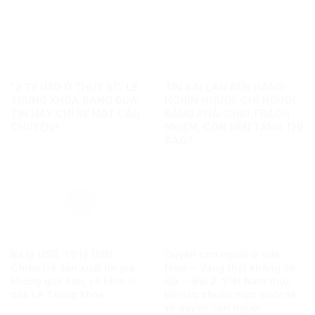
“3 TỶ USD Ở THỤY SĨ”: LÊ
TIN SAI LAN ĐẾN HÀNG
TRUNG KHOA ĐANG ĐƯA
NGHÌN NGƯỜI: CHỈ NGƯỜI
TIN HAY CHỈ KỂ MỘT CÂU
ĐĂNG PHẢI CHỊU TRÁCH
CHUYỆN?
NHIỆM, CÒN NỀN TẢNG THÌ
SAO?
Ba tỷ USD, 10 tỷ USD…
Quyền con người ở Việt
Chiêu trò sản xuất tin giả
Nam – Vàng thật không sợ
không giới hạn, vô liêm sỉ
lửa – Bài 2: Việt Nam thực
của Lê Trung Khoa
thi các chuẩn mực quốc tế
về quyền con người