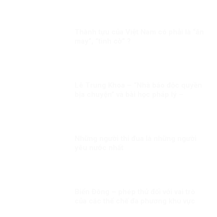
Dương Nội
Thành tựu của Việt Nam có phải là “ăn
may”, “tình cờ” ?
Lê Trung Khoa – “Nhà báo độc quyền
bịa chuyện” và bài học pháp lý –
truyền thông từ vụ kiện Vingroup
Những người thi đua là những người
yêu nước nhất
Biển Đông – phép thử đối với vai trò
của các thể chế đa phương khu vực
trong xây dựng niềm tin