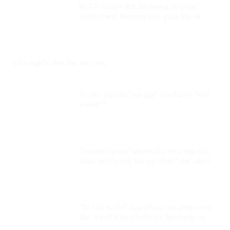
RCEP chấm dứt ảo mộng về cuộc
cạnh tranh thương mại giữa Mỹ và
Trung Quốc?
Chủ nghĩa dân tộc vắc-xin
Vì sao chủ đề “tin giả” trở thành “hót
trend”?
Truyền thống “yêu nước nhớ nguồn”
khác với “sùng bái cá nhân” thế nào?
“Di sản tự do” hay chuỗi sai phạm nối
dài: Vạch trần chiêu trò lợi dụng vụ
việc Trịnh Bá Phương và gia đình