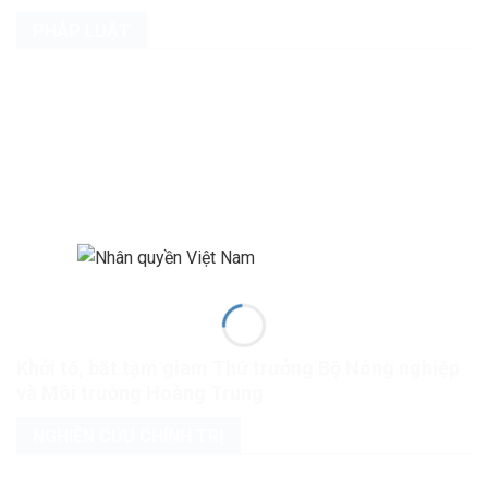
PHÁP LUẬT
Khởi tố, bắt tạm giam Thứ trưởng Bộ Nông nghiệp
và Môi trường Hoàng Trung
NGHIÊN CỨU CHÍNH TRỊ