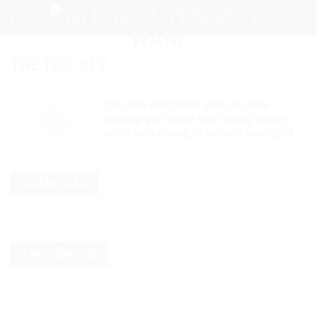
Skip
to
content
THẺ TAG:
DLV
Các nhà đấu tranh dân chủ cuội
thường gán ghép cho những người
phản biện chúng là dư luận viên [DV]
QUẢNG CÁO
TIN CHÍNH TRỊ