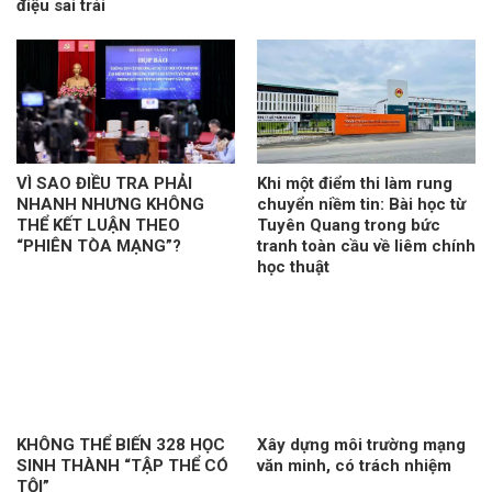
điệu sai trái
VÌ SAO ĐIỀU TRA PHẢI
Khi một điểm thi làm rung
NHANH NHƯNG KHÔNG
chuyển niềm tin: Bài học từ
THỂ KẾT LUẬN THEO
Tuyên Quang trong bức
“PHIÊN TÒA MẠNG”?
tranh toàn cầu về liêm chính
học thuật
KHÔNG THỂ BIẾN 328 HỌC
Xây dựng môi trường mạng
SINH THÀNH “TẬP THỂ CÓ
văn minh, có trách nhiệm
TỘI”