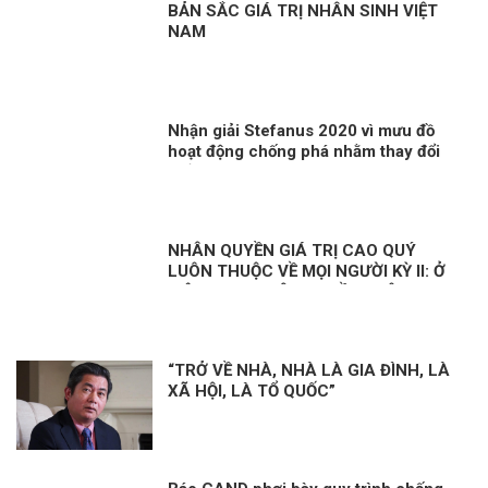
BẢN SẮC GIÁ TRỊ NHÂN SINH VIỆT
NAM
Nhận giải Stefanus 2020 vì mưu đồ
hoạt động chống phá nhằm thay đổi
thể chế tại Việt Nam?
NHÂN QUYỀN GIÁ TRỊ CAO QUÝ
LUÔN THUỘC VỀ MỌI NGƯỜI KỲ II: Ở
VIỆT NAM, NHÂN QUYỀN LUÔN
THUỘC VỀ NHÂN DÂN, VÌ NHÂN DÂN
“TRỞ VỀ NHÀ, NHÀ LÀ GIA ĐÌNH, LÀ
XÃ HỘI, LÀ TỔ QUỐC”