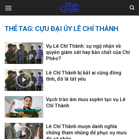
Skip
to
content
THẺ TAG:
CỰU ĐẠI ÚY LÊ CHÍ THÀNH
Vụ Lê Chí Thành: sự ngộ nhận về
quyền giám sát hay bản chất của Chí
Phèo?
Lê Chí Thành bị bắt ai cũng đồng
tình, đó là tất yếu
Vạch trần âm mưu xuyên tạc vụ Lê
Chí Thành
Lê Chí Thành mượn danh nghĩa
chống tham nhũng để phục vụ mưu
đồ cá nhân