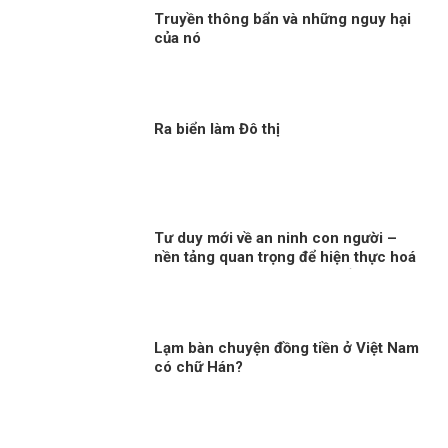
Truyền thông bẩn và những nguy hại
của nó
Ra biển làm Đô thị
Tư duy mới về an ninh con người –
nền tảng quan trọng để hiện thực hoá
khát vọng, mục tiêu phát triển đất
nước Kỳ 2: Minh chứng sống động
Lạm bàn chuyện đồng tiền ở Việt Nam
có chữ Hán?