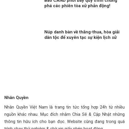
Báo CAND phơi bày quy trình chống
phá các phiên tòa xử phản động!
Núp danh bàn về thắng-thua, hòa giải
dân tộc để xuyên tạc sự kiện lịch sử
30/4
Nhân Quyền
Nhân Quyền Việt Nam là trang tin tức tổng hợp 24h từ nhiều
nguồn khác nhau. Mục đích nhằm Chia Sẽ & Cập Nhật những
thông tin hữu ích cho bạn đọc. Website cũng đang trong quá
trình chạy thử nghiệm & chờ xin giấy phép hoạt động.