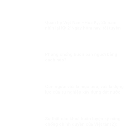
Quan hệ Việt Nam–Hoa Kỳ, 25 năm
nhìn lại Kỳ 2″Ngày hôm nay, tôi tuyên
bố bình thường hóa quan hệ ngoại
giao với Việt Nam”
Phòng chống buôn bán người bằng
cách nào?
Con người vừa là mục tiêu, vừa là động
lực của sự nghiệp xây dựng đất nước
Sự thật các khoá huấn luyện kỹ năng
chống chính quyền của Việt tân(2):
thủ đoạn tuyển chọn người thông qua