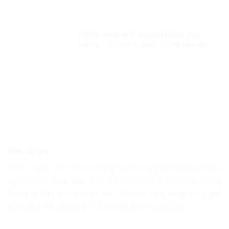
huấn luyện!
Chính sách chủ quyền không gian
mạng của Trung Quốc – bài học với
Việt Nam!
Nhân Quyền
Nhân Quyền Việt Nam là trang tin tức tổng hợp 24h từ nhiều
nguồn khác nhau. Mục đích nhằm Chia Sẽ & Cập Nhật những
thông tin hữu ích cho bạn đọc. Website cũng đang trong quá
trình chạy thử nghiệm & chờ xin giấy phép hoạt động.