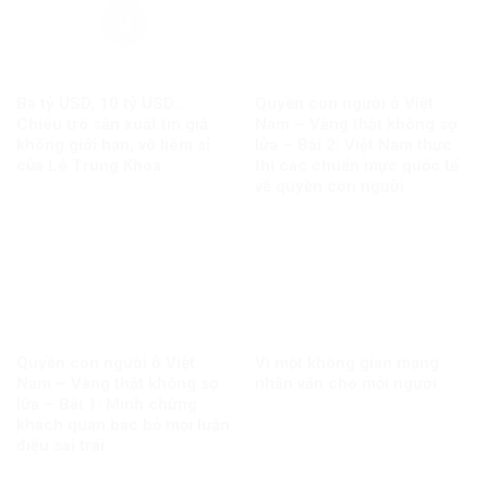
Ba tỷ USD, 10 tỷ USD…
Quyền con người ở Việt
Chiêu trò sản xuất tin giả
Nam – Vàng thật không sợ
không giới hạn, vô liêm sỉ
lửa – Bài 2: Việt Nam thực
của Lê Trung Khoa
thi các chuẩn mực quốc tế
về quyền con người
Quyền con người ở Việt
Vì một không gian mạng
Nam – Vàng thật không sợ
nhân văn cho mỗi người
lửa – Bài 1: Minh chứng
khách quan bác bỏ mọi luận
điệu sai trái