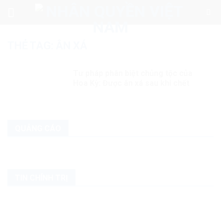
Skip
to
content
THẺ TAG:
ÂN XÁ
Tư pháp phân biệt chủng tộc của
Hoa Kỳ: Được ân xá sau khi chết
QUẢNG CÁO
TIN CHÍNH TRỊ