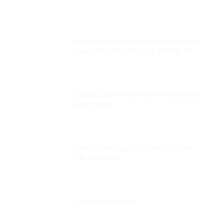
Bảo đảm tiếp cận công bằng cho mọi
người dân Kỳ 1:Vaccine COVID-19 –
đặc quyền của người giàu?
Tượng Lênin khiến đám chống cộng
phát cuồng.
Tăng cường quản lý, kiểm tra, giám
sát quyền lực
Uy tín đến từ đâu?