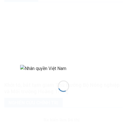
Khởi tố, bắt tạm giam Thứ trưởng Bộ Nông nghiệp
và Môi trường Hoàng Trung
NGHIÊN CỨU CHÍNH TRỊ
Ra biển làm Đô thị