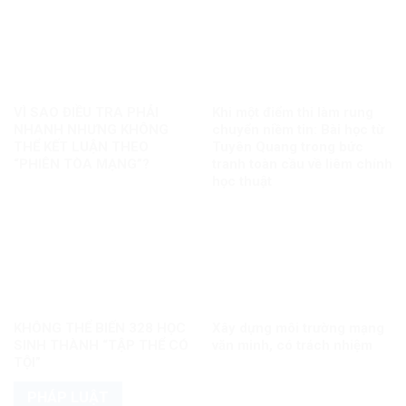
VÌ SAO ĐIỀU TRA PHẢI
Khi một điểm thi làm rung
NHANH NHƯNG KHÔNG
chuyển niềm tin: Bài học từ
THỂ KẾT LUẬN THEO
Tuyên Quang trong bức
“PHIÊN TÒA MẠNG”?
tranh toàn cầu về liêm chính
học thuật
KHÔNG THỂ BIẾN 328 HỌC
Xây dựng môi trường mạng
SINH THÀNH “TẬP THỂ CÓ
văn minh, có trách nhiệm
TỘI”
PHÁP LUẬT