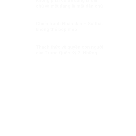
Không phải cứ đa đảng là dân
chủ và một đảng là mất dân chủ
Chiến tranh Nhân dân – Sự thật
không thể bóp méo
Thách thức về quyền con người
của Trung Quốc Kỳ 2: Những
thay đổi lớn