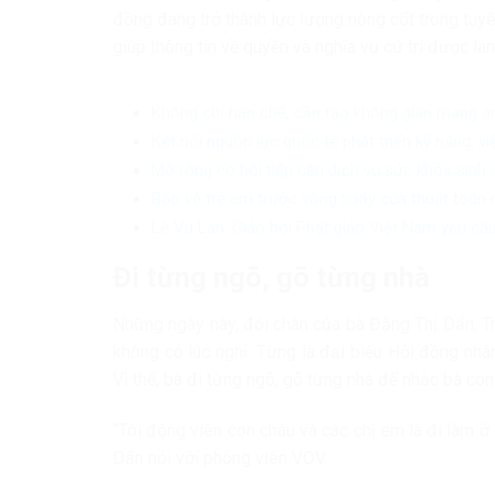
đồng đang trở thành lực lượng nòng cốt trong tuyê
giúp thông tin về quyền và nghĩa vụ cử tri được l
Không chỉ hạn chế, cần tạo không gian mạng a
Kết nối nguồn lực quốc tế phát triển kỹ năng, v
Mở rộng cơ hội tiếp cận dịch vụ sức khỏe sinh
Bảo vệ trẻ em trước vòng xoáy của thuật toán 
Lễ Vu Lan: Giáo hội Phật giáo Việt Nam yêu cầu
Đi từng ngõ, gõ từng nhà
Những ngày này, đôi chân của bà Đặng Thị Dẩn, T
không có lúc nghỉ. Từng là đại biểu Hội đồng nhân 
Vì thế, bà đi từng ngõ, gõ từng nhà để nhắc bà co
“Tôi động viên con cháu và các chị em là đi làm ở
Dẩn nói với phóng viên VOV.