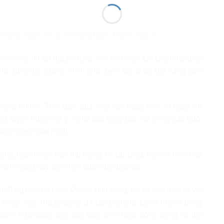
à những người có uy tín trong tuyên truyền bầu cử
i có uy tín tại địa phương, cho biết việc lựa chọn đại biểu
ho đúng đối tượng, mình phải xem xét ai có khả năng lãnh
tông Khmer. Thời gian qua, vào các ngày rằm và ngày 30
ung tuyên truyền về ý nghĩa của ngày bầu cử trong các buổi
trách nhiệm của mình.
ng, ngoài việc tiếp thu thông tin tại chùa, họ còn trực tiếp
hích những quy định liên quan đến bầu cử.
u đồng bào dân tộc Khmer sinh sống. Để bà con hiểu rõ vai
n sông”, các địa phương đã tăng cường tuyên truyền bằng
, pano trực quan, đến các buổi sinh hoạt cộng đồng và tôn