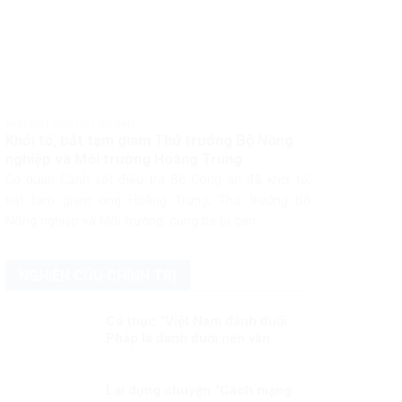
PHÁP LUẬT PHÁP LUẬT VIỆT NAM
Khởi tố, bắt tạm giam Thứ trưởng Bộ Nông
nghiệp và Môi trường Hoàng Trung
Cơ quan Cảnh sát điều tra Bộ Công an đã khởi tố,
bắt tạm giam ông Hoàng Trung, Thứ trưởng Bộ
Nông nghiệp và Môi trường, cùng ba bị can...
NGHIÊN CỨU CHÍNH TRỊ
Có thực “Việt Nam đánh đuổi
Pháp là đánh đuổi nền văn
minh”?
Lại dựng chuyện “Cách mạng