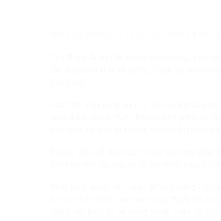
Vĩnh Long phát huy vai trò của các già làng, À cha v
Ông Thạch Ái (xã Cầu Kè, tỉnh Vĩnh Long), một ngườ
cần được cân nhắc kỹ lưỡng: “Chọn lựa làm sao c
đạo được”.
Toàn tỉnh Vĩnh Long hiện có 156 ngôi chùa Nam 
hàng tháng, các vị trụ trì thường lồng ghép nội d
sinh hoạt tôn giáo, giúp Phật tử hiểu rõ quyền và 
Đối với các vị À cha, người có uy tín trong cộng đồ
đến từng xóm ấp, gặp gỡ bà con để chia sẻ, giải t
Đồng bằng sông Cửu Long hiện có khoảng 1,3 triệ
trò và trách nhiệm của mình trong “Ngày hội no
nhiều hình thức, từ hệ thống truyền thanh cơ sở