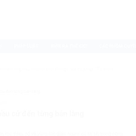
I
PHÁP LUẬT
NHÌN RA THẾ GIỚI
CÁC NHÓM QUYỀ
uyenvn.org, hãy search trên Google với cú pháp: "Từ khóa"
 cử đến từng bản làng
nước
bầu cử đến từng bản làng
n tộc thiểu số và vùng tôn giáo, người có uy tín trong cộng