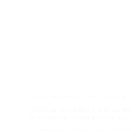
Công tác tuyên truyền bầu cử tại Đà Nẵng được lan t
Trong bối cảnh đó, việc phát huy vai trò của nhữ
chủ trương, quy định của pháp luật đến với người 
Tại xã Hòa Vang, trong các cuộc họp tại điểm bỏ 