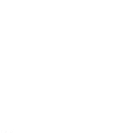
ề bầu cử