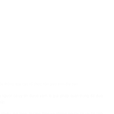
ỏa thông qua các tổ chức tôn giáo trên địa bàn
ng người có uy tín được xem là giải pháp quan trọng để đưa
dân.
phiếu, già làng, trưởng thôn và những người có uy tín tích