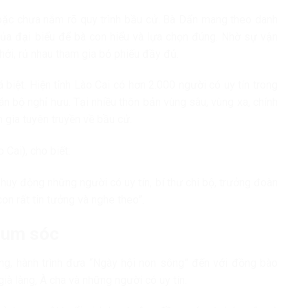
hoặc chưa nắm rõ quy trình bầu cử. Bà Dẩn mang theo danh
n của đại biểu để bà con hiểu và lựa chọn đúng. Nhờ sự vận
hởi, rủ nhau tham gia bỏ phiếu đầy đủ.
iệt. Hiện tỉnh Lào Cai có hơn 2.000 người có uy tín trong
án bộ nghỉ hưu. Tại nhiều thôn bản vùng sâu, vùng xa, chính
gia tuyên truyền về bầu cử.
 Cai), cho biết:
 huy động những người có uy tín, bí thư chi bộ, trưởng đoàn
 con rất tin tưởng và nghe theo”.
phum sóc
, hành trình đưa “Ngày hội non sông” đến với đồng bào
à làng, À cha và những người có uy tín.