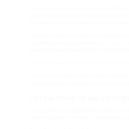
Ở vùng cao, nhiều người cao tuổi chưa biết chữ 
sách cử tri, kiên nhẫn giải thích từng tiêu chuẩ
động gần gũi ấy, người dân trong thôn luôn phấn k
Những câu chuyện như ở Nậm Sò không phải là cá b
cộng đồng, gồm già làng, trưởng bản, trí thức và c
quyền địa phương đã huy động lực lượng này tham 
Ông Tô Văn Thanh, Bí thư Đảng ủy xã Y Tý (tỉnh Lào
“Đối với các thôn bản vùng sâu, vùng xa, chúng tôi
thể để tuyên truyền. Lợi thế của họ là có uy tín, bà
Lan tỏa thông tin bầu cử từ 
Tại các phum sóc vùng Đồng bằng sông Cửu Long
Khmer đang được lan tỏa sâu rộng thông qua các gi