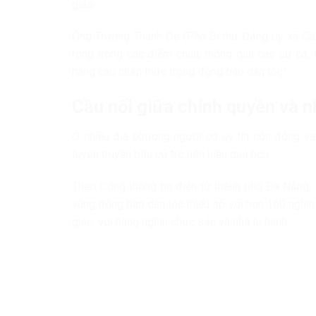
giáo.
Ông Trương Thanh Đệ (Phó Bí thư Đảng ủy xã Cầu 
rộng trong các điểm chùa, thông qua các sư cả, 
nâng cao nhận thức trong đồng bào dân tộc”.
Cầu nối giữa chính quyền và 
Ở nhiều địa phương người có uy tín còn đóng vai
tuyên truyền bầu cử trở nên hiệu quả hơn.
Theo Cổng thông tin điện tử thành phố Đà Nẵng, 
vùng đồng bào dân tộc thiểu số với hơn 160 nghìn
giáo, với hàng nghìn chức sắc và nhà tu hành.