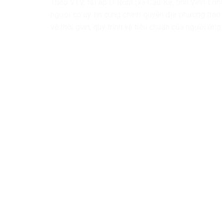
Theo VTV, tại ấp Ô Rồm (xã Cầu Kè, tỉnh Vĩnh Lon
người có uy tín cùng chính quyền địa phương trao 
về thời gian, quy trình và tiêu chuẩn của người ứng