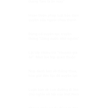
tháng Tám là ăn may”
Hoàn thiện pháp luật bảo đảm
quyền của người chưa thành
niên vi phạm pháp luật
Đừng cố xuyên tạc truyền
thống “Uống nước nhớ nguồn”
mỗi dịp kỷ niệm Ngày Thương
binh liệt sĩ!
Lật tẩy chiêu trò “chuyên gia
ảo”: Màn lòe bịp quen thuộc
trong các chiến dịch chống
phá những sự kiện trọng đại
Núp danh bàn về thắng-thua,
hòa giải dân tộc để xuyên tạc
sự kiện lịch sử 30/4
Luận bàn về con đường đi lên
chủ nghĩa xã hội của Việt Nam