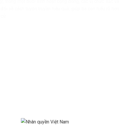
g), trong một buổi sinh hoạt cộng đồng, các vị chức sắc và
đổi về cách tuyên truyền hiệu quả, giúp bà con hiểu rõ hơn
 cử.