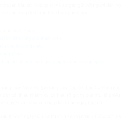
n truyền bầu cử. Nhờ uy tín và sự gần gũi với người dân, họ
an tỏa sâu rộng đến từng thôn bản, phum sóc
n toàn cho trẻ em
iệc làm bền vững cho thanh niên
 sản cho nữ công nhân
mạng xã hội
 tăng ni tích cực tham gia công tác đền ơn đáp nghĩa
rưởng thôn Nậm Sò (phường Lào Cai, tỉnh Lào Cai) hầu như
dân xã nhiều nhiệm kỳ, bà hiểu rõ giá trị của mỗi lá phiếu.
n về quyền và nghĩa vụ công dân trong ngày bầu cử.
 đâu thì đến ngày bầu cử thì về để cùng nhau đi bầu cử”, bà