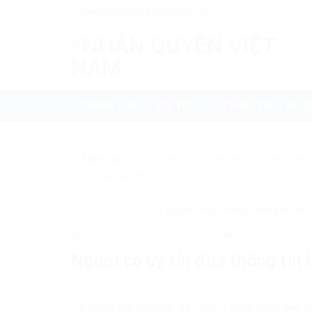
Skip
Nhanquyenvn.org@gmail.com
to
content
TRANG CHỦ
TIN TỨC
CHÍNH TRỊ – XÃ HỘ
Mẹo nhỏ:
Để tìm kiếm chính xác tin bài của nhanq
+ "nhanquyenvn.org".
Tìm kiếm ngay
Trang chủ
»
Tin Tức
»
Người có uy tín đưa thông tin bầu
15349
13 Tháng 3, 2026
Tin Tức
Trong 
Người có uy tín đưa thông tin 
Tại nhiều địa phương, đặc biệt ở vùng đồng bào dâ