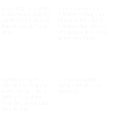
Ba tỷ USD, 10 tỷ USD…
Quyền con người ở
Chiêu trò sản xuất tin
Việt Nam – Vàng thật
giả không giới hạn, vô
không sợ lửa – Bài 2:
liêm sỉ của Lê Trung
Việt Nam thực thi các
Khoa
chuẩn mực quốc tế về
quyền con người
Quyền con người ở
Vì một không gian
Việt Nam – Vàng thật
mạng nhân văn cho
không sợ lửa – Bài 1:
mỗi người
Minh chứng khách
quan bác bỏ mọi luận
điệu sai trái