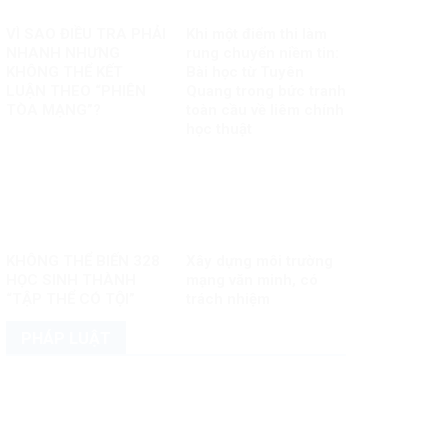
VÌ SAO ĐIỀU TRA PHẢI
Khi một điểm thi làm
NHANH NHƯNG
rung chuyển niềm tin:
KHÔNG THỂ KẾT
Bài học từ Tuyên
LUẬN THEO “PHIÊN
Quang trong bức tranh
TÒA MẠNG”?
toàn cầu về liêm chính
học thuật
KHÔNG THỂ BIẾN 328
Xây dựng môi trường
HỌC SINH THÀNH
mạng văn minh, có
“TẬP THỂ CÓ TỘI”
trách nhiệm
PHÁP LUẬT