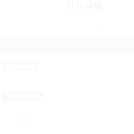
N
MEDIA
BẠN ĐỌC
GIẢI TRÍ
QUẢNG CÁO
TIN CHÍNH TRỊ