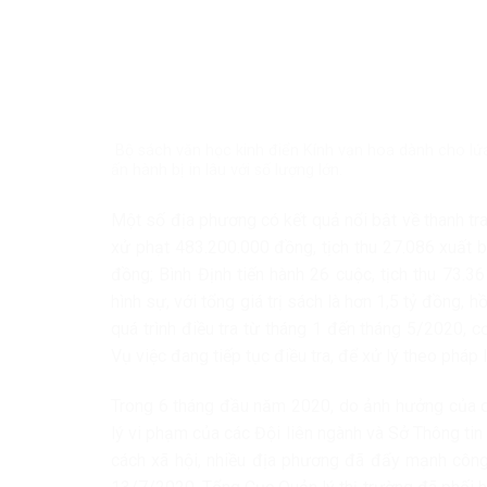
Bộ sách văn học kinh điển Kính vạn hoa dành cho l
ấn hành bị in lâu với số lượng lớn.
Một số địa phương có kết quả nổi bật về thanh tra
xử phạt 483.200.000 đồng, tịch thu 27.086 xuất 
đồng; Bình Định tiến hành 26 cuộc, tịch thu 73.
hình sự, với tổng giá trị sách là hơn 1,5 tỷ đồng,
quá trình điều tra từ tháng 1 đến tháng 5/2020, cơ
Vụ việc đang tiếp tục điều tra, để xử lý theo pháp l
Trong 6 tháng đầu năm 2020, do ảnh hưởng của dị
lý vi phạm của các Đội liên ngành và Sở Thông tin 
cách xã hội, nhiều địa phương đã đẩy mạnh công 