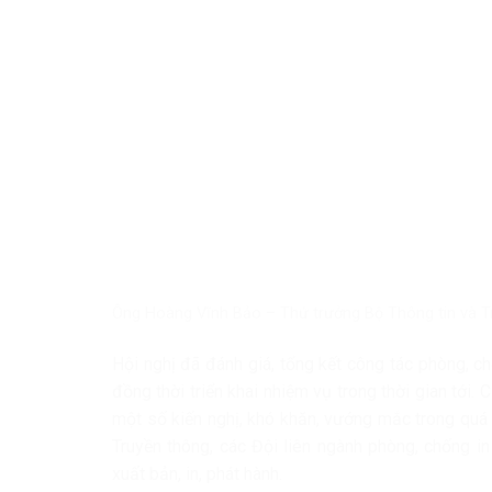
Ông Hoàng Vĩnh Bảo – Thứ trưởng Bộ Thông tin và Tru
Hội nghị đã đánh giá, tổng kết công tác phòng, 
đồng thời triển khai nhiệm vụ trong thời gian tới. 
một số kiến nghị, khó khăn, vướng mắc trong quá t
Truyền thông, các Đội liên ngành phòng, chống i
xuất bản, in, phát hành.