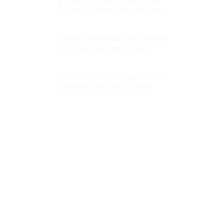
Bổ sung ‘Lý luận về Đường lối
Đổi mới’ – Bước tiến chiến lược
trong nền tảng tư tưởng của
Đảng!
Bảo vệ chủ quyền biển đảo gắn
với phát triển kinh tế biển
Cơ chế mở để mọi người có thể
bình đẳng dự tuyển và đảm
nhiệm vị trí việc làm tương xứng
với năng lực của họ