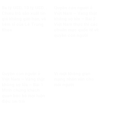
Ba tỷ USD, 10 tỷ USD…
Quyền con người ở
Chiêu trò sản xuất tin
Việt Nam – Vàng thật
giả không giới hạn, vô
không sợ lửa – Bài 2:
liêm sỉ của Lê Trung
Việt Nam thực thi các
Khoa
chuẩn mực quốc tế về
quyền con người
Quyền con người ở
Vì một không gian
Việt Nam – Vàng thật
mạng nhân văn cho
không sợ lửa – Bài 1:
mỗi người
Minh chứng khách
quan bác bỏ mọi luận
điệu sai trái