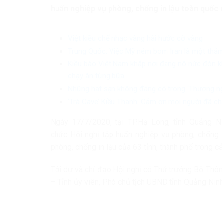
huấn nghiệp vụ phòng, chống in lậu toàn quốc
Việt kiều chế nhạc vàng hài hước cờ vàng
Trung Quốc: Việc Mỹ ném bom Iran là một thảm
Kiều bào Việt Nam khắp nơi đang nô nức đón k
chạy ăn từng bữa
Những hạt sạn không đáng có trong ‘Thương ng
‘Trà Cave’ Kiều Thanh: Cảm ơn mọi người đã chửi
Ngày 17/7/2020, tại TP.Hạ Long, tỉnh Quảng Ni
chức
Hội nghị tập huấn nghiệp vụ phòng, chống
phòng, chống in lậu của 63 tỉnh, thành phố trong c
Tới dự và chỉ đạo Hội nghị có Thứ trưởng Bộ Thô
– Tỉnh ủy viên, Phó chủ tịch UBND tỉnh Quảng Ninh