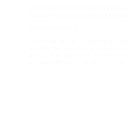
Thứ trưởng Bộ Thông tin và Truyền thông Hoàng V
cường quản lý nhà nước về hoạt động in; kiên quyết
Xử phạt nhiều cơ sở in lậu
Theo báo cáo của Đoàn liên ngành phòng, chống 
liên ngành, Thanh tra Sở Thông tin và Truyền thông
cơ sở in, cơ sở phát hành, cơ sở photocopy v
818.200.000 đồng; tịch thu, tiêu hủy 126.124 xuấ