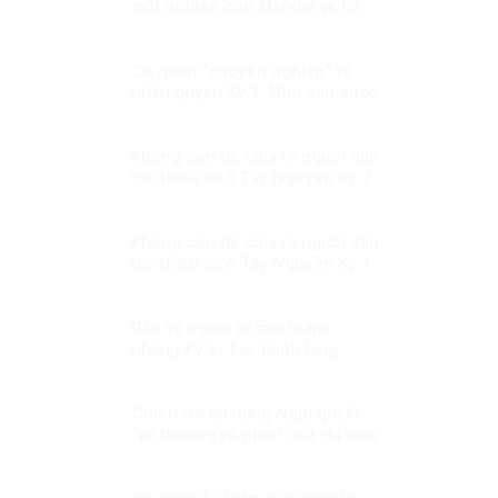
một nghiên cứu Marxist về lối
tuyên truyền dân túy
Cơ quan “chuyên nghiệp” về
nhân quyền Kỳ 1: Nhu cầu quốc
tế và quốc gia
Không còn dễ chia rẽ người dân
tộc thiểu số ở Tây Nguyên Kỳ 2:
Sự thật không thể bóp méo
Không còn dễ chia rẽ người dân
tộc thiểu số ở Tây Nguyên Kỳ 1:
Âm mưu thành lập cái gọi là
“Nhà nước Đêga”
Bảo vệ người tố cáo tham
nhũng Kỳ 1: Tạo hành lang
pháp lý để bảo vệ người tố cáo
tham nhũng
Chiêu trò lợi dụng Nghị quyết
“vô thưởng vô phạt” của Hạ viện
Mỹ xuyên tạc, chống phá Đảng,
chế độ ta