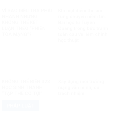
VÌ SAO ĐIỀU TRA PHẢI
Khi một điểm thi làm
NHANH NHƯNG
rung chuyển niềm tin:
KHÔNG THỂ KẾT
Bài học từ Tuyên
LUẬN THEO “PHIÊN
Quang trong bức tranh
TÒA MẠNG”?
toàn cầu về liêm chính
học thuật
KHÔNG THỂ BIẾN 328
Xây dựng môi trường
HỌC SINH THÀNH
mạng văn minh, có
“TẬP THỂ CÓ TỘI”
trách nhiệm
PHÁP LUẬT