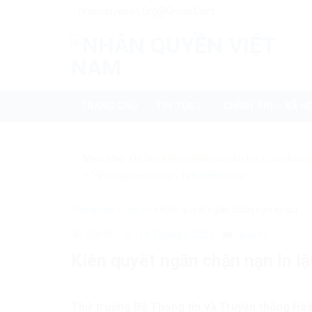
Skip
Nhanquyenvn.org@gmail.com
to
content
TRANG CHỦ
TIN TỨC
CHÍNH TRỊ – XÃ HỘ
Mẹo nhỏ:
Để tìm kiếm chính xác tin bài của nhanq
+ "nhanquyenvn.org".
Tìm kiếm ngay
Trang chủ
»
Giải trí
»
Kiên quyết ngăn chặn nạn in lậu
28660
18 Tháng 7, 2020
Giải trí
Kiên quyết ngăn chặn nạn in lậ
Thứ trưởng Bộ Thông tin và Truyền thông Hoà