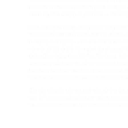
13/7/2020, Tổng Cục Quản lý thị trường đã phối h
bản sách và hơn 2 tấn bán thành phẩm sách giáo d
Phú Hưng Phát, Công ty cổ phần dịch vụ Chính Ng
Đoàn liên ngành phòng, chống in lậu Trung ương
toàn quốc tại tỉnh Phú Yên cho hơn 230 đại biểu đ
huấn pháp luật, nghiệp vụ cho một số tỉnh: Kiên G
với một số Sở và Đội liên ngành địa phương (TP
Quảng Bình, Quảng Ninh, Bến Tre, Tiền Giang…) về 
xuyên cung cấp thông tin, hỗ trợ nghiệp vụ, hướ
hành bằng hình thức trao đổi văn bản hoặc qua đi
thắc mắc trên 80 nội dung liên quan nghiệp vụ quả
Dẫu vậy, công tác kiểm tra, phát hiện, xử lý in lậu
cao. Số lượng văn bản điều hành quản lý hoạt độ
tra, phối hợp thanh tra xử lý vi phạm tại địa phư