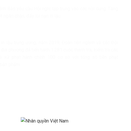
ĩnh Bảo yêu cầu Hội nghị tập trung vào các nội dung: Tăng
 ngăn chặn, đẩy lùi nạn in lậu.
in lậu trung ương, năm 2019, Đoàn liên ngành và các Đội
 địa phương đã tiến hành 1.281 cuộc thanh tra, kiểm tra các
à xử phạt hành chính 100 cơ sở với tổng số tiền phạt
t bản phẩm.