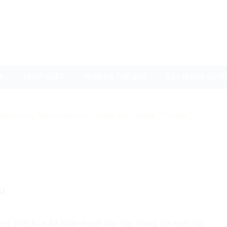
I
PHÁP LUẬT
NHÌN RA THẾ GIỚI
CÁC NHÓM QUYỀ
uyenvn.org, hãy search trên Google với cú pháp: "Từ khóa"
u
ng Vĩnh Bảo đã nhấn mạnh như vậy trong Hội nghị tập