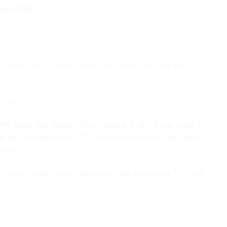
 năm 2020.
 họa về mặt đạo đức và chiến lược!
hông khí Tết cổ truyền nhưng đám dân chủ cuội vẫn đang
ày nắng về’
 bới, lên án tôi!
nh, Đoàn liên ngành phòng, chống in lậu Trung ương tổ
 in lậu toàn quốc năm 2020
cho thành viên Đội liên ngành
ả nước.
ng tin và Truyền thông Hoàng Vĩnh Bảo, bà Nguyễn Thị Hạnh
.