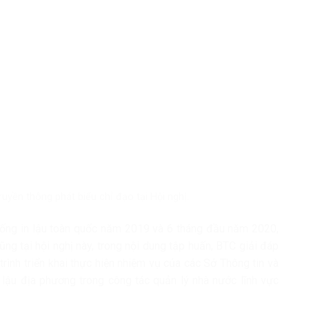
yền thông phát biểu chỉ đạo tại Hội nghị.
chống in lậu toàn quốc năm 2019 và 6 tháng đầu năm 2020,
Cũng tại hội nghị này, trong nội dung tập huấn, BTC giải đáp
rình triển khai thực hiện nhiệm vụ của các Sở Thông tin và
n lậu địa phương trong công tác quản lý nhà nước lĩnh vực