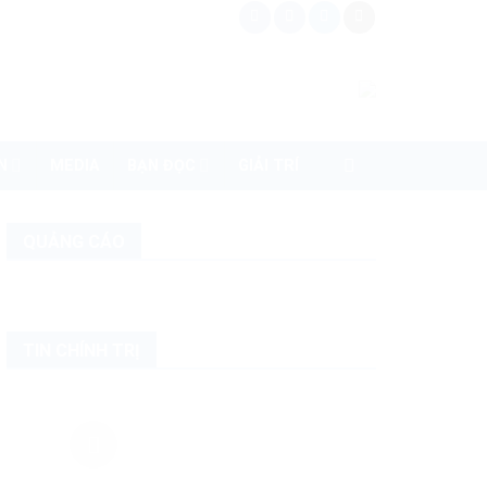
N
MEDIA
BẠN ĐỌC
GIẢI TRÍ
QUẢNG CÁO
TIN CHÍNH TRỊ