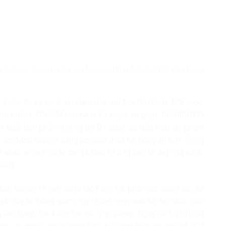
ứa tuổi học trò của nhà văn Nguyễn Nhật Ánh do NXB Kim Đồng
, kiểm tra và xử lý vi phạm như: Hà Nội tiến hành 478 cuộc,
bản phẩm; TP.HCM tiến hành 21 cuộc, xử phạt 134.000.000
361 xuất bản phẩm (trong đó 01 cuộc có dấu hiệu tội phạm
 hồ sơ được chuyển sang cơ quan điều tra Công an tỉnh. Trong
 quan an ninh điều tra đã khởi tố 3 bị can là chủ nhà sách.
uật).
ch Covid-19 nên công tác kiểm tra, phối hợp thanh tra, xử
và Truyền thông giảm. Tuy nhiên, ngay sau khi kết thúc giãn
tác thanh tra, kiểm tra, xử lý vi phạm. Ngày 9/7/2020 và