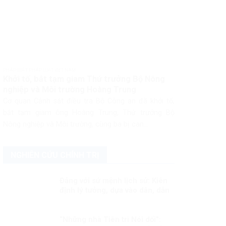
PHÁP LUẬT PHÁP LUẬT VIỆT NAM
Khởi tố, bắt tạm giam Thứ trưởng Bộ Nông
nghiệp và Môi trường Hoàng Trung
Cơ quan Cảnh sát điều tra Bộ Công an đã khởi tố,
bắt tạm giam ông Hoàng Trung, Thứ trưởng Bộ
Nông nghiệp và Môi trường, cùng ba bị can...
NGHIÊN CỨU CHÍNH TRỊ
Đảng với sứ mệnh lịch sử: Kiên
định lý tưởng, dựa vào dân, dẫn
dắt quốc gia bước vào kỷ
nguyên phát triển mới!
“Những nhà Tiên tri Nói dối”: