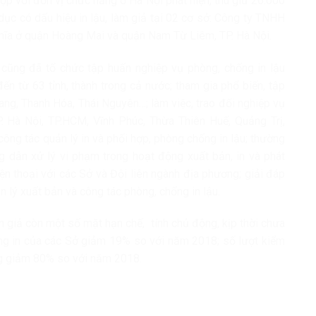
ợp với đơn vị chức năng ở Hà Nội phát hiện, thu giữ 26.000
ục có dấu hiệu in lậu, làm giả tại 02 cơ sở: Công ty TNHH
hĩa ở quận Hoàng Mai và quận Nam Từ Liêm, TP. Hà Nội.
 cũng đã tổ chức tập huấn nghiệp vụ phòng, chống in lậu
ến từ 63 tỉnh, thành trong cả nước; tham gia phổ biến, tập
iang, Thanh Hóa, Thái Nguyên…; làm việc, trao đổi nghiệp vụ
. Hà Nội, TP.HCM, Vĩnh Phúc, Thừa Thiên Huế, Quảng Trị,
công tác quản lý in và phối hợp, phòng chống in lậu; thường
ng dẫn xử lý vi phạm trong hoạt động xuất bản, in và phát
ện thoại với các Sở và Đội liên ngành địa phương; giải đáp
n lý xuất bản và công tác phòng, chống in lậu.
, in giả còn một số mặt hạn chế, tính chủ động, kịp thời chưa
ng in của các Sở giảm 19% so với năm 2018; số lượt kiểm
ơng giảm 80% so với năm 2018.