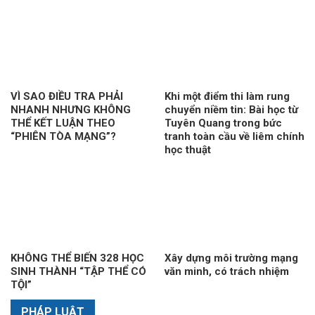
VÌ SAO ĐIỀU TRA PHẢI
Khi một điểm thi làm rung
NHANH NHƯNG KHÔNG
chuyển niềm tin: Bài học từ
THỂ KẾT LUẬN THEO
Tuyên Quang trong bức
“PHIÊN TÒA MẠNG”?
tranh toàn cầu về liêm chính
học thuật
KHÔNG THỂ BIẾN 328 HỌC
Xây dựng môi trường mạng
SINH THÀNH “TẬP THỂ CÓ
văn minh, có trách nhiệm
TỘI”
PHÁP LUẬT