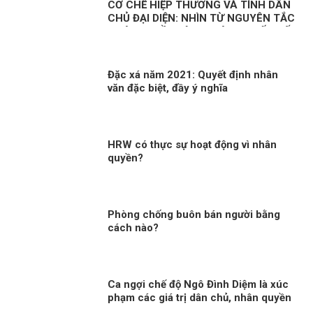
CƠ CHẾ HIỆP THƯƠNG VÀ TÍNH DÂN
CHỦ ĐẠI DIỆN: NHÌN TỪ NGUYÊN TẮC
PHÁP QUYỀN VÀ SO SÁNH QUỐC TẾ
Đặc xá năm 2021: Quyết định nhân
văn đặc biệt, đầy ý nghĩa
HRW có thực sự hoạt động vì nhân
quyền?
Phòng chống buôn bán người bằng
cách nào?
Ca ngợi chế độ Ngô Đình Diệm là xúc
phạm các giá trị dân chủ, nhân quyền