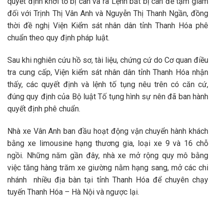
quyết định khởi tố bị can và ra Lệnh bắt bị can để tạm giam
đối với Trịnh Thị Vân Anh và Nguyễn Thị Thanh Ngần, đồng
thời đề nghị Viện Kiểm sát nhân dân tỉnh Thanh Hóa phê
chuẩn theo quy định pháp luật.
Sau khi nghiên cứu hồ sơ, tài liệu, chứng cứ do Cơ quan điều
tra cung cấp, Viện kiểm sát nhân dân tỉnh Thanh Hóa nhận
thấy, các quyết định và lệnh tố tụng nêu trên có căn cứ,
đúng quy định của Bộ luật Tố tụng hình sự nên đã ban hành
quyết định phê chuẩn.
Nhà xe Vân Anh ban đầu hoạt động vận chuyển hành khách
bằng xe limousine hạng thương gia, loại xe 9 và 16 chỗ
ngồi. Những năm gần đây, nhà xe mở rộng quy mô bằng
việc tăng hàng trăm xe giường nằm hạng sang, mở các chi
nhánh nhiều địa bàn tại tỉnh Thanh Hóa để chuyên chạy
tuyến Thanh Hóa – Hà Nội và ngược lại.