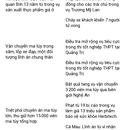
quan lĩnh 13 năm tù trong vụ
đồng cho các trái chủ trong
sản xuất thực phẩm giả ở
vụ Trương Mỹ Lan
MediPhar
Cháy xe khách khiến 7 người
tử vong​
Điều tra mở rộng vụ tiêu cực
Vận chuyển ma túy trong
trong thi tốt nghiệp THPT tại
săm, lốp xe đạp, một đối
Quảng Trị
tượng lĩnh án chung thân
Điều tra mở rộng vụ tiêu cực
trong thi tốt nghiệp THPT tại
Quảng Trị
Bắt quả tang vụ vận chuyển
3.200 viên ma túy qua biên
giới Nghệ An
Phạt tù 19 bị cáo trong vụ
Triệt phá chuyên án ma túy
làm giả 13 triệu sản phẩm
lớn, thu giữ hơn 15.000 viên
bảo vệ sức khỏe Herbitech
ma túy tổng hợp
Cà Mau: Lĩnh án tù vì nhận