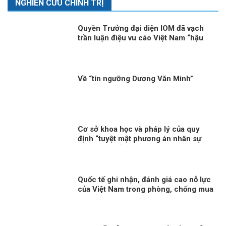
NGHIÊN CỨU CHÍNH TRỊ
Quyền Trưởng đại diện IOM đã vạch
trần luận điệu vu cáo Việt Nam “hậu
thuẫn” cho tội phạm buôn bán người
của băng nhóm BPSOS!
Về “tín ngưỡng Dương Văn Mình”
Cơ sở khoa học và pháp lý của quy
định “tuyệt mật phương án nhân sự
lãnh đạo chủ chốt”: Vì sao đây là yêu
cầu bắt buộc trong quản trị nhà nước
hiện đại?
Quốc tế ghi nhận, đánh giá cao nỗ lực
của Việt Nam trong phòng, chống mua
bán người.