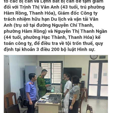
tố các bị can và Lệnh bắt bị can để tạm giam
đối với Trịnh Thị Vân Anh (43 tuổi, trú phường
Hàm Rồng, Thanh Hóa), Giám đốc Công ty
trách nhiệm hữu hạn Du lịch và vận tải Vân
Anh (trụ sở tại đường Nguyễn Chí Thanh,
phường Hàm Rồng) và Nguyễn Thị Thanh Ngần
(44 tuổi, phường Hạc Thành, Thanh Hóa) kế
toán công ty, để điều tra về tội trốn thuế, quy
định tại khoản 3 điều 200 bộ luật Hình sự.