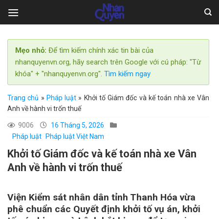
Skip
to
content
Mẹo nhỏ:
Để tìm kiếm chính xác tin bài của
nhanquyenvn.org, hãy search trên Google với cú pháp: "Từ
khóa" + "nhanquyenvn.org".
Tìm kiếm ngay
Trang chủ
»
Pháp luật
»
Khởi tố Giám đốc và kế toán nhà xe Vân
Anh về hành vi trốn thuế
9006
16 Tháng 5, 2026
Pháp luật
Pháp luật Việt Nam
Khởi tố Giám đốc và kế toán nhà xe Vân
Anh về hành vi trốn thuế
Viện Kiểm sát nhân dân tỉnh Thanh Hóa vừa
phê chuẩn các Quyết định khởi tố vụ án, khởi