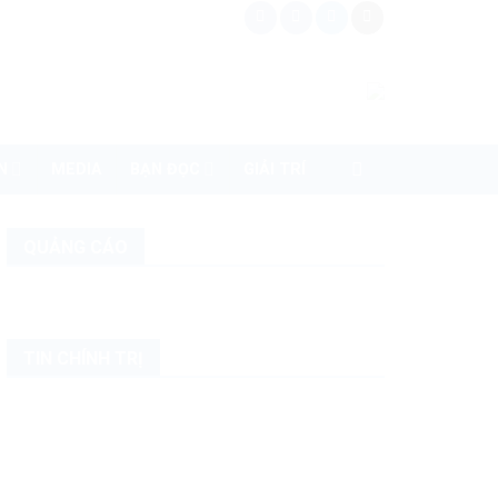
N
MEDIA
BẠN ĐỌC
GIẢI TRÍ
QUẢNG CÁO
TIN CHÍNH TRỊ