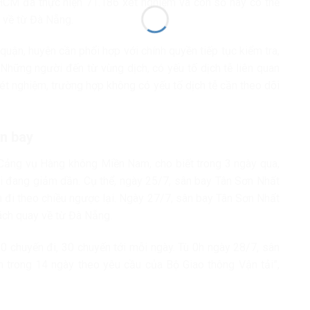
HCM đã thực hiện 71.186 xét nghiệm và con số này có thể
i về từ Đà Nẵng.
uận, huyện cần phối hợp với chính quyền tiếp tục kiểm tra,
 Những người đến từ vùng dịch, có yếu tố dịch tễ liên quan
ét nghiệm, trường hợp không có yếu tố dịch tễ cần theo dõi
ân bay
Cảng vụ Hàng không Miền Nam, cho biết trong 3 ngày qua,
 đang giảm dần. Cụ thể, ngày 25/7, sân bay Tân Sơn Nhất
 đi theo chiều ngược lại. Ngày 27/7, sân bay Tân Sơn Nhất
ách quay về từ Đà Nẵng.
 chuyến đi, 30 chuyến tới mỗi ngày. Tù 0h ngày 28/7, sân
 trong 14 ngày theo yêu cầu của Bộ Giao thông Vận tải”,