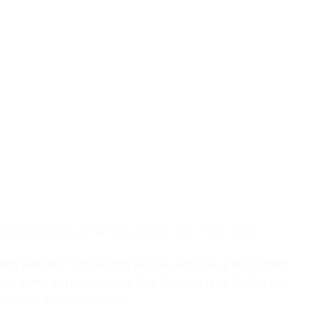
ện pháp giám sát tài xế tại sân bay. Ảnh:
Phước Tuần.
h hiện nay, TP.HCM mới yêu cầu khai báo y tế với hành
 taxi quanh sân bay thì chưa. Ông Mậu cho rằng Sở Y tế cần
hặn lây lan dịch Covid-19.