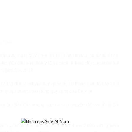
h:
HMC.
ội trong ngày 27/7 với 36.163 hành khách, phi hành đoàn.
ệt, yêu cầu khai báo y tế và cách ly, theo dõi sức khỏe khi
a nhiễm Covid-19.
 cũng đón 7 chuyến bay quốc tế, 20 thành viên tổ bay và 8
 ly tập trung theo đúng quy định của Bộ Y tế.
xe lửa Sài Gòn không còn có các chuyến đến và đi từ Đà
ành y thành phố hiện tại đảm bảo được 2.000 xét nghiệm