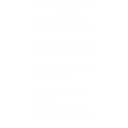
Đâu là “Vắc xin” phòng chống
Covid-19 của Quảng Ninh?
Nhận diện và phê phán các
luận điệu sai trái về công đoàn
Việt Nam
Báo cáo giữa kỳ tự nguyện của
Việt Nam thực hiện các khuyến
nghị UPR chu kỳ III Kỳ 1: LHQ
đánh giá cao Việt Nam đã chủ
động đương đầu với các thách
Chiến tranh Nhân dân – Sự thật
thức trong bảo đảm quyền con
không thể bóp méo
người
Truyền thông bẩn và những
nguy hại của nó
Góp ý Đại hội XIII: Thảm họa
“nhân sỹ trí thức” Nguyễn Ngọc
Chu!