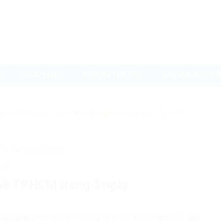
I
PHÁP LUẬT
NHÌN RA THẾ GIỚI
CÁC NHÓM QUYỀ
uyenvn.org, hãy search trên Google với cú pháp: "Từ khóa"
TP.HCM trong 3 ngày
nước
về TP.HCM trong 3 ngày
à Nẵng trong tháng 7. Ngoài ra, hơn 18.000 người đã bay