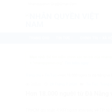
Skip
Nhanquyenvn.org@gmail.com
to
content
TRANG CHỦ
TIN TỨC
CHÍNH TRỊ – XÃ HỘ
Mẹo nhỏ:
Để tìm kiếm chính xác tin bài của nhanq
+ "nhanquyenvn.org".
Tìm kiếm ngay
Trang chủ
»
Tin Tức
»
Hơn 18.000 người từ Đà Nẵng về 
25326
28 Tháng 7, 2020
Tin Tức
Trong 
Hơn 18.000 người từ Đà Nẵng 
TP.HCM ghi nhận 4.907 người khai báo về TP từ Đ