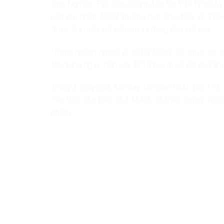
Ông Nguyễn Tấn Bỉnh, Giám đốc Sở Y tế TP.HCM, c
bàn ghi nhận 4.907 trường hợp khai báo về TP.
được lấy mẫu xét nghiệm và đang chờ kết quả.
“Trong những người về từ Đà Nẵng, 10 người có tr
tập trung ngay. Đến nay, 8/10 người có kết quả âm 
Trong 3 ngày qua, sân bay Tân Sơn Nhất đón 112 
Tấn Bỉnh cho biết có 3 khách có triệu chứng về 
phẩm.