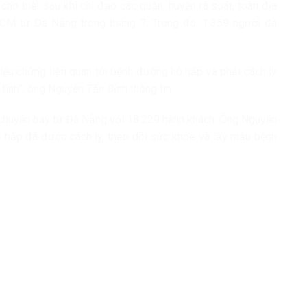
ho biết sau khi chỉ đạo các quận, huyện rà soát, toàn địa
HCM từ Đà Nẵng trong tháng 7. Trong đó, 1.359 người đã
iệu chứng liên quan tới bệnh đường hô hấp và phải cách ly
tính”, ông Nguyễn Tấn Bỉnh thông tin.
chuyến bay từ Đà Nẵng với 18.229 hành khách. Ông Nguyễn
hô hấp đã được cách ly, theo dõi sức khỏe và lấy mẫu bệnh