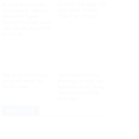
Khi một điểm thi làm
KHÔNG THỂ BIẾN 328
rung chuyển niềm tin:
HỌC SINH THÀNH
Bài học từ Tuyên
“TẬP THỂ CÓ TỘI”
Quang trong bức tranh
toàn cầu về liêm chính
học thuật
Xây dựng môi trường
Hoàn thiện thể chế,
mạng văn minh, có
đáp ứng yêu cầu xây
trách nhiệm
dựng nền quốc phòng
toàn dân trong tình
hình mới
PHÁP LUẬT