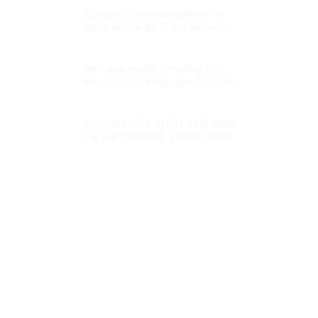
Cơ quan “chuyên nghiệp” về
nhân quyền Kỳ 2: Cơ sở chính
trị, pháp lý cho việc xây dựng
CQNQQG ở Việt Nam
Nếu quả người cầm đầu Việt
Minh là thánh Nguyễn Ái Quốc
thì tôi sẵn sàng thoái vị ngay
VAI TRÒ CỦA THIẾT CHẾ KINH
TẾ THỊ TRƯỜNG TRONG KIỂM
SOÁT KIỂM SOÁT THAM
NHŨNG