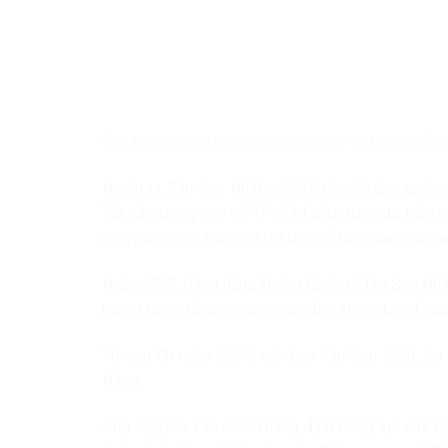
Ông Nguyễn Tấn Bỉnh, Giám đốc Sở Y tế TP.HCM. Ản
Ngoài ra, Tân Sơn Nhất có 215 chuyến bay quốc n
Tất cả trường hợp tới TP.HCM đều được đo thân nhi
có triệu chứng hoặc yếu tố dịch tễ liên quan các c
Ngày 27/7, Cảng hàng không Quốc tế Tân Sơn Nhất
hành khách. Những người này đều được đưa đi cách
Từ sau 0h ngày 28/7, sân bay Tân Sơn Nhất, Ga 
Nẵng.
Ông Nguyễn Tấn Bỉnh khẳng định năng lực của ng