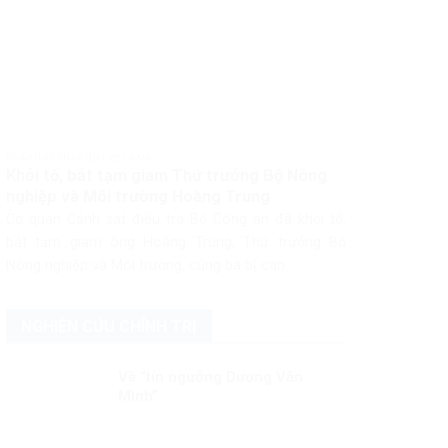
PHÁP LUẬT PHÁP LUẬT VIỆT NAM
Khởi tố, bắt tạm giam Thứ trưởng Bộ Nông
nghiệp và Môi trường Hoàng Trung
Cơ quan Cảnh sát điều tra Bộ Công an đã khởi tố,
bắt tạm giam ông Hoàng Trung, Thứ trưởng Bộ
Nông nghiệp và Môi trường, cùng ba bị can...
NGHIÊN CỨU CHÍNH TRỊ
Về “tín ngưỡng Dương Văn
Mình”