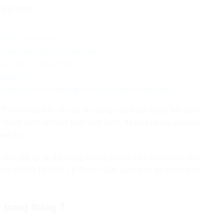
 gần nhất.
n toàn cho trẻ em
iệc làm bền vững cho thanh niên
 sản cho nữ công nhân
mạng xã hội
 tăng ni tích cực tham gia công tác đền ơn đáp nghĩa
TP.HCM họp bàn về các nội dung cấp bách trong bối cảnh
ọp nhằm xem xét diễn biến dịch bệnh để đưa ra các phương
ian tới.
 phát trở lại tại Đà Nẵng, chúng ta cần sẵn sàng trong tâm
 tịch UBND TP.HCM Lê Thanh Liêm quán triệt tới thành viên
 trong tháng 7