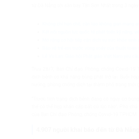
từ Đà Nẵng tới sân bay Tân Sơn Nhất trong 3 ngày
Không chỉ hạn chế, cần tạo không gian mạng a
Kết nối nguồn lực quốc tế phát triển kỹ năng, v
Mở rộng cơ hội tiếp cận dịch vụ sức khỏe sinh
Bảo vệ trẻ em trước vòng xoáy của thuật toán 
Lễ Vu Lan: Giáo hội Phật giáo Việt Nam yêu cầu
Trưa 28/7, Ban Chỉ đạo Phòng, chống Covid-19 
dịch bệnh có khả năng bùng phát trở lại. Buổi h
hướng, phòng chống dịch tại thành phố trong thời g
“Trước tình trạng dịch bệnh đang có nguy cơ bùng
thế có thể họp khẩn cấp bất cứ lúc nào”, Phó chủ
của Ban Chỉ đạo Phòng, chống Covid-19 TP.HCM.
4.907 người khai báo đến từ Đà Nẵng