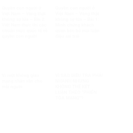
Quyền con người ở
Quyền con người ở
Việt Nam – Vàng thật
Việt Nam – Vàng thật
không sợ lửa – Bài 2:
không sợ lửa – Bài 1:
Việt Nam thực thi các
Minh chứng khách
chuẩn mực quốc tế về
quan bác bỏ mọi luận
quyền con người
điệu sai trái
Vì một không gian
VÌ SAO ĐIỀU TRA PHẢI
mạng nhân văn cho
NHANH NHƯNG
mỗi người
KHÔNG THỂ KẾT
LUẬN THEO “PHIÊN
TÒA MẠNG”?