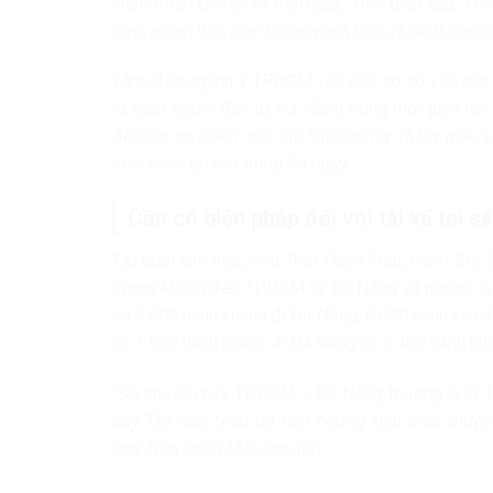
chẩn đoán Covid-19 mỗi ngày. Thời gian qua, TP.
tăng mạnh thời gian tới qua quá trình rà soát ngườ
Lãnh đạo ngành y TP.HCM yêu cầu cơ sở y tế các q
rà soát người đến từ Đà Nẵng trong thời gian tới.
đến các ca nhiễm cần lập tức cách ly và lấy mẫu x
sức khỏe tại nhà trong 14 ngày.
Cần có biện pháp đối với tài xế tại s
Tại buổi làm việc, ông Trần Doãn Mậu, Giám đốc 
lượng khách đến TP.HCM từ Đà Nẵng và ngược lại
có 5.000 hành khách đi Đà Nẵng, 6.600 hành khách
có 1.500 hành khách đi Đà Nẵng và 3.400 hành kh
“Số chuyến bay TP.HCM – Đà Nẵng thường lệ là 30
bay Tân Sơn Nhất đã tạm ngừng khai thác chuyến
ông Trần Doãn Mậu cho hay.