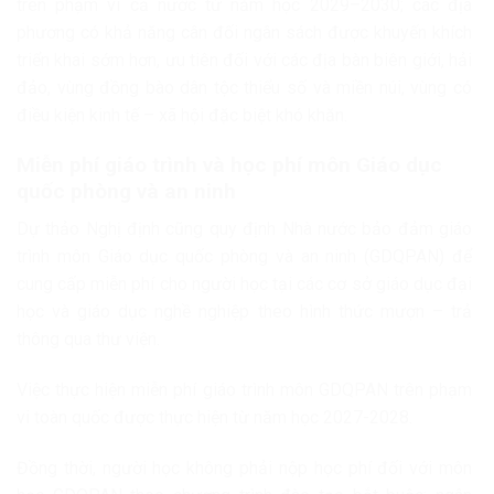
trên phạm vi cả nước từ năm học 2029–2030; các địa
phương có khả năng cân đối ngân sách được khuyến khích
triển khai sớm hơn, ưu tiên đối với các địa bàn biên giới, hải
đảo, vùng đồng bào dân tộc thiểu số và miền núi, vùng có
điều kiện kinh tế – xã hội đặc biệt khó khăn.
Miễn phí giáo trình và học phí môn Giáo dục
quốc phòng và an ninh
Dự thảo Nghị định cũng quy định Nhà nước bảo đảm giáo
trình môn Giáo dục quốc phòng và an ninh (GDQPAN) để
cung cấp miễn phí cho người học tại các cơ sở giáo dục đại
học và giáo dục nghề nghiệp theo hình thức mượn – trả
thông qua thư viện.
Việc thực hiện miễn phí giáo trình môn GDQPAN trên phạm
vi toàn quốc được thực hiện từ năm học 2027-2028.
Đồng thời, người học không phải nộp học phí đối với môn