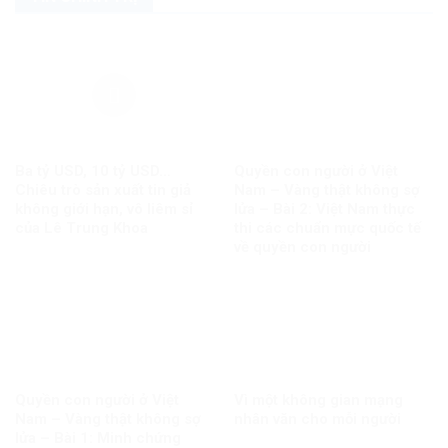
Ba tỷ USD, 10 tỷ USD…
Quyền con người ở Việt
Chiêu trò sản xuất tin giả
Nam – Vàng thật không sợ
không giới hạn, vô liêm sỉ
lửa – Bài 2: Việt Nam thực
của Lê Trung Khoa
thi các chuẩn mực quốc tế
về quyền con người
Quyền con người ở Việt
Vì một không gian mạng
Nam – Vàng thật không sợ
nhân văn cho mỗi người
lửa – Bài 1: Minh chứng