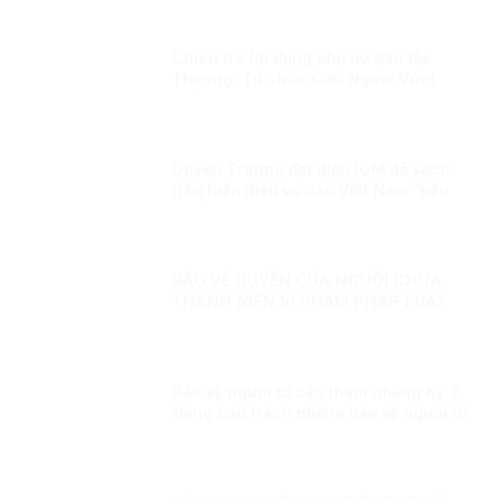
Chiêu trò lợi dụng phụ nữ dân tộc
Thượng: Tổ chức Cứu Người Vượt
Biển và vở kịch “tù đày tôn giáo”
Quyền Trưởng đại diện IOM đã vạch
trần luận điệu vu cáo Việt Nam “hậu
thuẫn” cho tội phạm buôn bán người
của băng nhóm BPSOS!
BẢO VỆ QUYỀN CỦA NGƯỜI CHƯA
THÀNH NIÊN VI PHẠM PHÁP LUẬT
Bảo vệ người tố cáo tham nhũng Kỳ 2:
Nâng cao trách nhiệm bảo vệ người tố
cáo tham nhũng