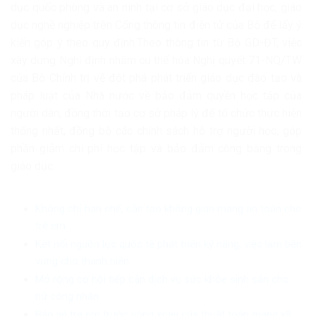
dục quốc phòng và an ninh tại cơ sở giáo dục đại học, giáo
dục nghề nghiệp trên Cổng thông tin điện tử của Bộ để lấy ý
kiến góp ý theo quy định.Theo thông tin từ Bộ GD-ĐT, việc
xây dựng Nghị định nhằm cụ thể hóa Nghị quyết 71-NQ/TW
của Bộ Chính trị về đột phá phát triển giáo dục đào tạo và
pháp luật của Nhà nước về bảo đảm quyền học tập của
người dân; đồng thời tạo cơ sở pháp lý để tổ chức thực hiện
thống nhất, đồng bộ các chính sách hỗ trợ người học, góp
phần giảm chi phí học tập và bảo đảm công bằng trong
giáo dục.
Không chỉ hạn chế, cần tạo không gian mạng an toàn cho
trẻ em
Kết nối nguồn lực quốc tế phát triển kỹ năng, việc làm bền
vững cho thanh niên
Mở rộng cơ hội tiếp cận dịch vụ sức khỏe sinh sản cho
nữ công nhân
Bảo vệ trẻ em trước vòng xoáy của thuật toán mạng xã