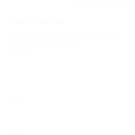
Tổng thống Mandela về một
thế giới công bằng, toàn diện,
bình đẳng và hòa bình’
Để lại một bình luận
Email của bạn sẽ không được hiển thị công khai.
Các
trường bắt buộc được đánh dấu
*
Bình luận
*
Tên
*
Email
*