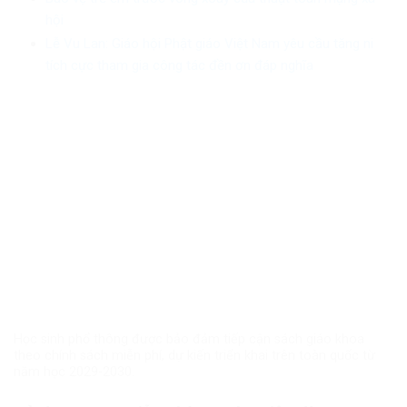
hội
Lễ Vu Lan: Giáo hội Phật giáo Việt Nam yêu cầu tăng ni
tích cực tham gia công tác đền ơn đáp nghĩa
Học sinh phổ thông được bảo đảm tiếp cận sách giáo khoa
theo chính sách miễn phí, dự kiến triển khai trên toàn quốc từ
năm học 2029-2030.