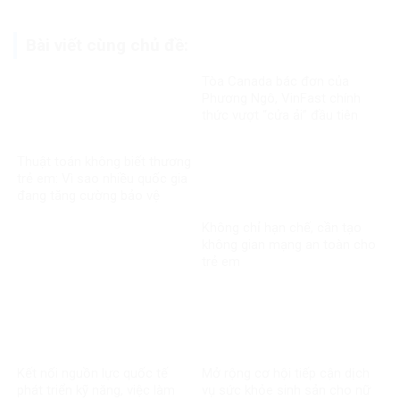
Bài viết cùng chủ đề:
Tòa Canada bác đơn của
Phương Ngô, VinFast chính
thức vượt “cửa ải” đầu tiên
trong vụ kiện xuyên biên giới
Thuật toán không biết thương
trẻ em: Vì sao nhiều quốc gia
đang tăng cường bảo vệ
người dưới 16 tuổi trên mạng
Không chỉ hạn chế, cần tạo
xã hội?
không gian mạng an toàn cho
trẻ em
Kết nối nguồn lực quốc tế
Mở rộng cơ hội tiếp cận dịch
phát triển kỹ năng, việc làm
vụ sức khỏe sinh sản cho nữ