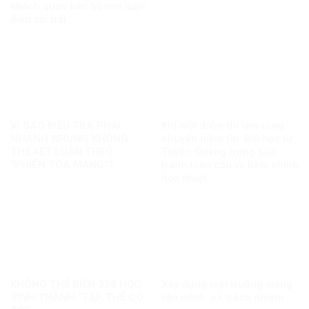
khách quan bác bỏ mọi luận
điệu sai trái
VÌ SAO ĐIỀU TRA PHẢI
Khi một điểm thi làm rung
NHANH NHƯNG KHÔNG
chuyển niềm tin: Bài học từ
THỂ KẾT LUẬN THEO
Tuyên Quang trong bức
“PHIÊN TÒA MẠNG”?
tranh toàn cầu về liêm chính
học thuật
KHÔNG THỂ BIẾN 328 HỌC
Xây dựng môi trường mạng
SINH THÀNH “TẬP THỂ CÓ
văn minh, có trách nhiệm