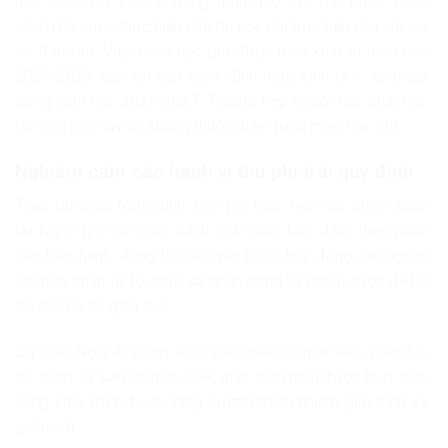
học GDQPAN theo chương trình đào tạo bắt buộc; ngân
sách nhà nước thực hiện cấp bù học phí trực tiếp cho các cơ
sở đào tạo. Việc miễn học phí được triển khai từ năm học
2027-2028 sau khi ban hành định mức kinh tế – kỹ thuật
trong năm học 2026-2027. Trường hợp người học phải học
lại môn học này sẽ không thuộc diện được miễn học phí.
Nghiêm cấm các hành vi thu phí trái quy định
Theo dự thảo Nghị định, kinh phí thực hiện các chính sách
tại Nghị định do ngân sách nhà nước bảo đảm theo phân
cấp hiện hành; đồng thời khuyến khích huy động các nguồn
lực hợp pháp từ tổ chức, cá nhân trong và ngoài nước để hỗ
trợ các cơ sở giáo dục.
Dự thảo Nghị định quy định việc quản lý, mua sắm, phân bổ,
sử dụng và luân chuyển SGK, giáo trình phải được thực hiện
công khai, minh bạch; tăng cường trách nhiệm giải trình và
giám sát.