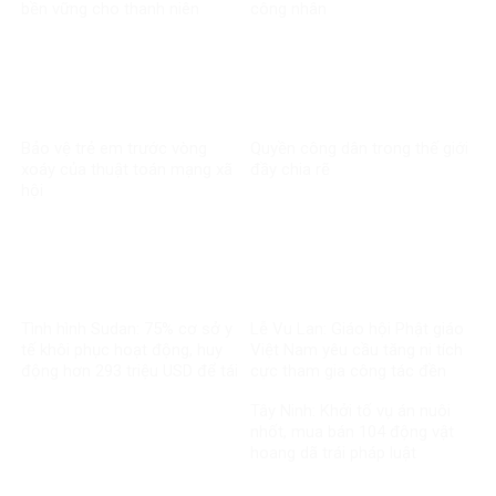
bền vững cho thanh niên
công nhân
Bảo vệ trẻ em trước vòng
Quyền công dân trong thế giới
xoáy của thuật toán mạng xã
đầy chia rẽ
hội
Tình hình Sudan: 75% cơ sở y
Lễ Vu Lan: Giáo hội Phật giáo
tế khôi phục hoạt động, huy
Việt Nam yêu cầu tăng ni tích
động hơn 293 triệu USD để tái
cực tham gia công tác đền
thiết
ơn đáp nghĩa
Tây Ninh: Khởi tố vụ án nuôi
nhốt, mua bán 104 động vật
hoang dã trái pháp luật