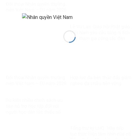
Đối thoại Nhân quyền thường
niên Việt Nam – EU năm 2026
Lễ Vu Lan: Giáo hội Phật giáo
Việt Nam yêu cầu tăng ni tích
cực tham gia công tác đền
ơn đáp nghĩa
Đối thoại Nhân quyền thường
Hợp lực đa bên thúc đẩy giảm
niên Việt Nam – EU năm 2026
nghèo đa chiều bền vững
Dự kiến nhiều chính sách ưu
tiên hỗ trợ học tập đối với
người học dân tộc thiểu số
rất ít người
Tổng thư ký LHQ: ‘Hãy tiếp
tục thực hiện tầm nhìn của cố