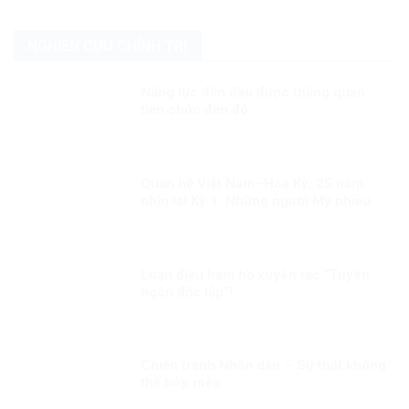
NGHIÊN CỨU CHÍNH TRỊ
Năng lực đến đâu được thăng quan
tiến chức đến đó
Quan hệ Việt Nam–Hoa Kỳ, 25 năm
nhìn lại Kỳ 1: Những người Mỹ nhiều
duyên nợ với Việt Nam
Luận điệu hàm hồ xuyên tạc “Tuyên
ngôn độc lập”!
Chiến tranh Nhân dân – Sự thật không
thể bóp méo