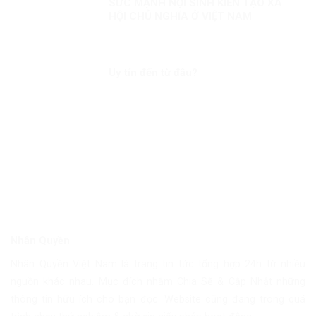
SỨC MẠNH NỘI SINH KIẾN TẠO XÃ
HỘI CHỦ NGHĨA Ở VIỆT NAM
Uy tín đến từ đâu?
Nhân Quyền
Nhân Quyền Việt Nam là trang tin tức tổng hợp 24h từ nhiều
nguồn khác nhau. Mục đích nhằm Chia Sẽ & Cập Nhật những
thông tin hữu ích cho bạn đọc. Website cũng đang trong quá