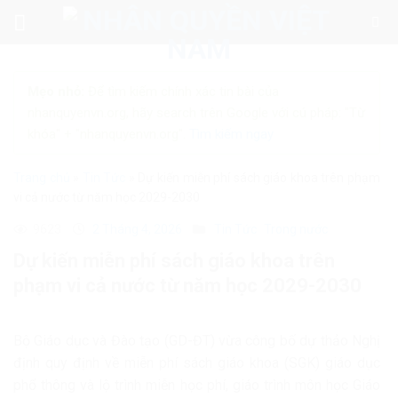
Skip
to
content
Mẹo nhỏ:
Để tìm kiếm chính xác tin bài của
nhanquyenvn.org, hãy search trên Google với cú pháp: "Từ
khóa" + "nhanquyenvn.org".
Tìm kiếm ngay
Trang chủ
»
Tin Tức
»
Dự kiến miễn phí sách giáo khoa trên phạm
vi cả nước từ năm học 2029-2030
9623
2 Tháng 4, 2026
Tin Tức
Trong nước
Dự kiến miễn phí sách giáo khoa trên
phạm vi cả nước từ năm học 2029-2030
Bộ Giáo dục và Đào tạo (GD-ĐT) vừa công bố dự thảo Nghị
định quy định về miễn phí sách giáo khoa (SGK) giáo dục
phổ thông và lộ trình miễn học phí, giáo trình môn học Giáo