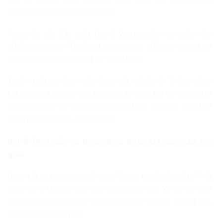
nhiều quốc gia và vùng lãnh thổ.
Trong lần gần đây nhất, Đại lễ Vesak Liên hợp quốc năm
2025 tổ chức tại TPHCM đón nhận hơn 1.000 bài tham luận
đến từ các đại biểu trong và ngoài nước.
Xuyên suốt các tham luận là hai yếu tố cốt lõi: Triết lý đoàn
kết và bao dung, thể hiện tinh thần từ bi, trí tuệ và hướng đến
hạnh phúc an lạc chung của cộng đồng, sự phát triển bền
vững của mỗi quốc gia, dân tộc.
Đại lễ Phật đản và thông điệp đoàn kết giữa các tôn
giáo
Đoàn kết và bao dung không chỉ là học thuyết đạo đức Phật
giáo mà là kim chỉ nam cho những suy nghĩ, lời nói và hành
động của con người để xây dựng xã hội an hòa, ít xung đột,
tràn ngập thương yêu.