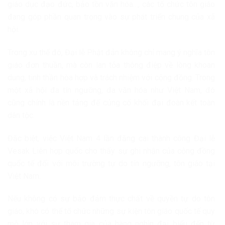
giáo dục đạo đức, bảo tồn văn hóa…, các tổ chức tôn giáo
đang góp phần quan trọng vào sự phát triển chung của xã
hội.
Trong xu thế đó, Đại lễ Phật đản không chỉ mang ý nghĩa tôn
giáo đơn thuần, mà còn lan tỏa thông điệp về lòng khoan
dung, tinh thần hòa hợp và trách nhiệm với cộng đồng. Trong
một xã hội đa tín ngưỡng, đa văn hóa như Việt Nam, đó
cũng chính là nền tảng để củng cố khối đại đoàn kết toàn
dân tộc.
Đặc biệt, việc Việt Nam 4 lần đăng cai thành công Đại lễ
Vesak Liên hợp quốc cho thấy sự ghi nhận của cộng đồng
quốc tế đối với môi trường tự do tín ngưỡng, tôn giáo tại
Việt Nam.
Nếu không có sự bảo đảm thực chất về quyền tự do tôn
giáo, khó có thể tổ chức những sự kiện tôn giáo quốc tế quy
mô lớn với sự tham gia của hàng nghìn đại biểu đến từ