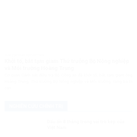
PHÁP LUẬT PHÁP LUẬT VIỆT NAM
Khởi tố, bắt tạm giam Thứ trưởng Bộ Nông nghiệp
và Môi trường Hoàng Trung
Cơ quan Cảnh sát điều tra Bộ Công an đã khởi tố, bắt tạm giam ông
Hoàng Trung, Thứ trưởng Bộ Nông nghiệp và Môi trường, cùng ba bị
can...
NGHIÊN CỨU CHÍNH TRỊ
Dấu ấn 8 tháng trong vai trò kép của
Việt Nam