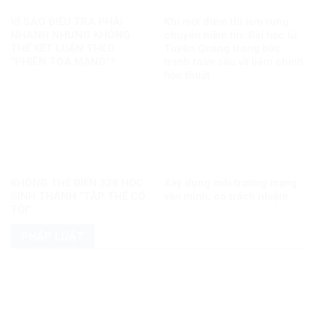
VÌ SAO ĐIỀU TRA PHẢI
Khi một điểm thi làm rung
NHANH NHƯNG KHÔNG
chuyển niềm tin: Bài học từ
THỂ KẾT LUẬN THEO
Tuyên Quang trong bức
“PHIÊN TÒA MẠNG”?
tranh toàn cầu về liêm chính
học thuật
KHÔNG THỂ BIẾN 328 HỌC
Xây dựng môi trường mạng
SINH THÀNH “TẬP THỂ CÓ
văn minh, có trách nhiệm
TỘI”
PHÁP LUẬT