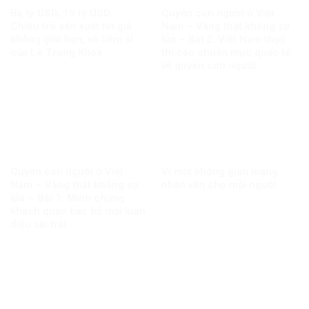
Ba tỷ USD, 10 tỷ USD…
Quyền con người ở Việt
Chiêu trò sản xuất tin giả
Nam – Vàng thật không sợ
không giới hạn, vô liêm sỉ
lửa – Bài 2: Việt Nam thực
của Lê Trung Khoa
thi các chuẩn mực quốc tế
về quyền con người
Quyền con người ở Việt
Vì một không gian mạng
Nam – Vàng thật không sợ
nhân văn cho mỗi người
lửa – Bài 1: Minh chứng
khách quan bác bỏ mọi luận
điệu sai trái