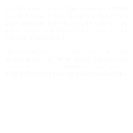
Tại lễ khai mạc Đại lễ Vesak (ngày 6/5/2025), Tổng thống
Sri Lanka – ông Anura Kumara Dissanayaka, đã nhấn mạnh
rằng, cách đây nhiều thiên niên kỷ, Đức Phật đã chủ trương
phá bỏ những tư tưởng lạc hậu để kiến tạo một thế giới
công bằng và không còn kỳ thị.
“Bình đẳng chiếm một vị trí trọng yếu trong những lời dạy
căn bản của Đức Phật. Trên tinh thần đó, Việt Nam có thể
được xem là minh chứng sống động cho một quốc gia vươn
lên bằng tư tưởng bình đẳng”, ông Dissanayaka khẳng định.