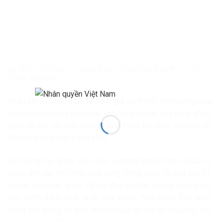
Đại lễ Hội Yến Diêu Trì Cung được cử hành tại Báo Ân Từ, Tòa
Thánh Tây Ninh.
Nhận xét ấy không chỉ là đánh giá dành cho thành công của
một kỳ Vesak, mà còn phản ánh sự ghi nhận của cộng đồng
quốc tế đối với môi trường sinh hoạt tôn giáo cởi mở, ổn
định và bình đẳng ở Việt Nam.
Từ những đại lễ tôn giáo diễn ra trang nghiêm trên khắp cả
nước đến sự ghi nhận của cộng đồng quốc tế qua các kỳ
Vesak Liên hợp quốc, tất cả đều là minh chứng sinh động
cho chính sách nhất quán của Đảng, Nhà nước Việt Nam
trong tôn trọng và bảo đảm quyền tự do tín ngưỡng, tôn