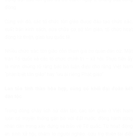
đồng.
Cùng với đó, các tổ chức tôn giáo được đào tạo chức sắc,
xuất bản kinh sách, sửa chữa cơ sở tôn giáo, tổ chức hoạt
động từ thiện, giao lưu quốc tế.
Nhiều chức sắc tôn giáo còn tham gia cơ quan dân cử, Mặt
trận Tổ quốc và các tổ chức chính trị – xã hội. Thực tiễn ấy
là minh chứng rõ ràng bác bỏ luận điệu cho rằng Việt Nam
“phân biệt tôn giáo” hay “ưu ái riêng Phật giáo”.
Lan tỏa tinh thần hòa hợp, củng cố khối đại đoàn kết
dân tộc
Trong dòng chảy lịch sử dân tộc, các tôn giáo ở Việt Nam
luôn có truyền thống gắn bó với đất nước, đồng hành cùng
nhân dân trong xây dựng và bảo vệ Tổ quốc. Từ hoạt động
an sinh xã hội, chăm lo người nghèo, cứu trợ thiên tai đến