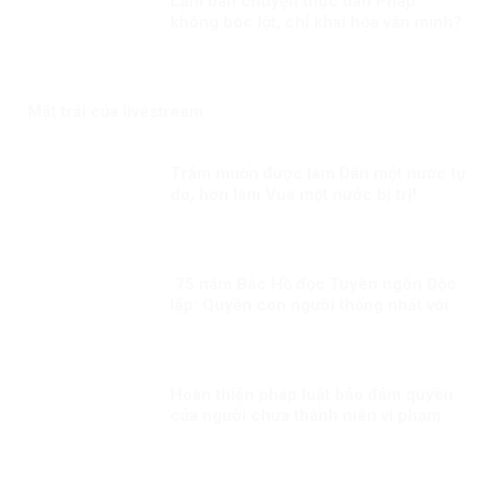
Lạm bàn chuyện thực dân Pháp
không bóc lột, chỉ khai hóa văn minh?
Mặt trái của livestream
Trẫm muốn được làm Dân một nước tự
do, hơn làm Vua một nước bị trị!
75 năm Bác Hồ đọc Tuyên ngôn Độc
lập: Quyền con người thống nhất với
quyền dân tộc
Hoàn thiện pháp luật bảo đảm quyền
của người chưa thành niên vi phạm
pháp luật