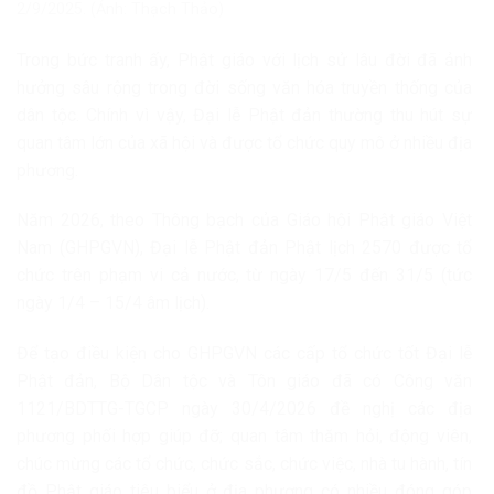
2/9/2025. (Ảnh: Thạch Thảo)
Trong bức tranh ấy, Phật giáo với lịch sử lâu đời đã ảnh
hưởng sâu rộng trong đời sống văn hóa truyền thống của
dân tộc. Chính vì vậy, Đại lễ Phật đản thường thu hút sự
quan tâm lớn của xã hội và được tổ chức quy mô ở nhiều địa
phương.
Năm 2026, theo Thông bạch của Giáo hội Phật giáo Việt
Nam (GHPGVN), Đại lễ Phật đản Phật lịch 2570 được tổ
chức trên phạm vi cả nước, từ ngày 17/5 đến 31/5 (tức
ngày 1/4 – 15/4 âm lịch).
Để tạo điều kiện cho GHPGVN các cấp tổ chức tốt Đại lễ
Phật đản, Bộ Dân tộc và Tôn giáo đã có Công văn
1121/BDTTG-TGCP ngày 30/4/2026 đề nghị các địa
phương phối hợp giúp đỡ; quan tâm thăm hỏi, động viên,
chúc mừng các tổ chức, chức sắc, chức việc, nhà tu hành, tín
đồ Phật giáo tiêu biểu ở địa phương có nhiều đóng góp