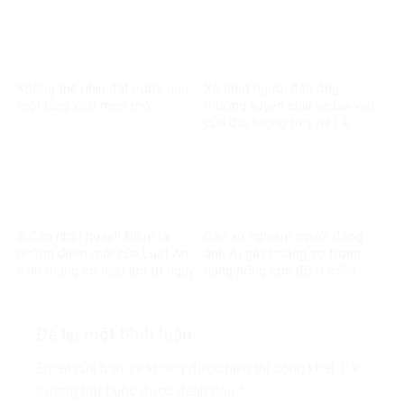
Không thể nhìn đất nước qua
Xử phạt người đàn ông
một lăng kính méo mó
thường xuyên chia sẻ bài viết
của đối tượng truy nã Lê
Trung Khoa
🌐 Cập nhật ngay!! Điểm lại
Cần xử nghiêm người đăng
những điểm mới của Luật An
ảnh AI gây hoảng sợ trong
ninh mạng có hiệu lực từ ngày
nắng nóng cực độ ở miền
1/7
Bắc
Để lại một bình luận
Email của bạn sẽ không được hiển thị công khai.
Các
trường bắt buộc được đánh dấu
*