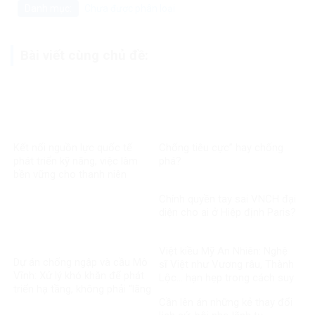
Danh mục:
Chưa được phân loại
Bài viết cùng chủ đề:
Kết nối nguồn lực quốc tế
Chống tiêu cực” hay chống
phát triển kỹ năng, việc làm
phá?
bền vững cho thanh niên
Chính quyền tay sai VNCH đại
diện cho ai ở Hiệp định Paris?
Việt kiều Mỹ An Nhiên: Nghệ
Dự án chống ngập và cầu Mô
sĩ Việt như Vượng râu, Thành
Vĩnh: Xử lý khó khăn để phát
Lộc… hạn hẹp trong cách suy
triển hạ tầng, không phải “lãng
nghĩ về tự do
phí hệ thống”
Cần lên án những kẻ thay đổi