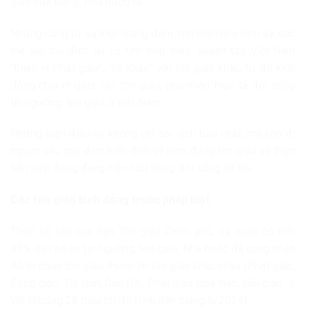
giáo của Đảng, Nhà nước ta.
Nhưng cũng từ sự kiện mang đậm tinh thần hòa bình ấy, các
thế lực thù địch lại cố tình bóp méo, xuyên tạc Việt Nam
“thiên vị Phật giáo”, “hà khắc” với tôn giáo khác, từ đó kích
động chia rẽ giữa các tôn giáo, phủ nhận thực tế đời sống
tín ngưỡng, tôn giáo ở Việt Nam.
Những luận điệu ấy không chỉ sai lệch bản chất, mà còn đi
ngược các quy định hiến định về bình đảng tôn giáo và thực
tiễn sinh động đang hiện hữu trong đời sống xã hội.
Các tôn giáo bình đẳng trước pháp luật
Theo số liệu của Ban Tôn giáo Chính phủ, cả nước có hơn
95% dân số có tín ngưỡng, tôn giáo. Nhà nước đã công nhận
40 tổ chức tôn giáo thuộc 16 tôn giáo khác nhau (Phật giáo,
Công giáo, Tin lành, Cao Đài, Phật giáo Hòa Hảo, Hồi giáo…),
với khoảng 28 triệu tín đồ (tính đến tháng 6/2024).