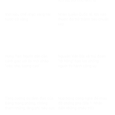
lịch sử, bôi nhọ lãnh tụ
Việt kiều chế nhạc vàng hài
Nhân quyền Quốc tế: Khi nào
hước cờ vàng
thước đo trở thành tiêu chuẩn
kép
Hưng Yên: Người dân cần
Nguyễn Văn Đài và thủ đoạn
cảnh giác với lời mời chào
“tô hồng” bạo lực chống
“việc nhẹ, lương cao”
người thi hành công vụ
Tăng cường sự lãnh đạo của
Núp bóng công nghệ để mưu
Đảng trong phòng, chống
đồ chống phá (Bài 1: Nhận
tham nhũng, lãng phí, tiêu cực
diện những chiêu trò)