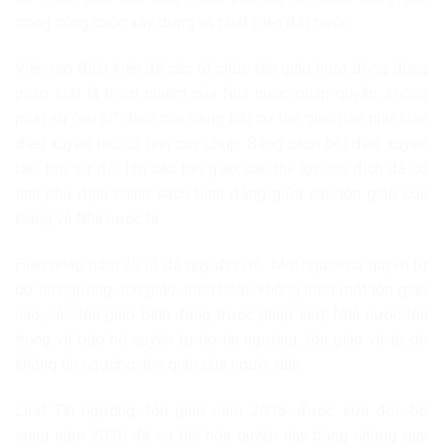
trong công cuộc xây dựng và phát triển đất nước.
Việc tạo điều kiện để các tổ chức tôn giáo hoạt động đúng
pháp luật là trách nhiệm của Nhà nước pháp quyền, không
phải sự “ưu ái” dành cho riêng bất cứ tôn giáo nào như luận
điệu xuyên tạc cố tình quy chụp. Bằng cách bôi đen, xuyên
tạc, tạo sự đối lập các tôn giáo, các thế lực thù địch đã cố
tình phủ định chính sách bình đẳng giữa các tôn giáo của
Đảng và Nhà nước ta.
Hiến pháp năm 2013 đã quy định rõ: Mọi người có quyền tự
do tín ngưỡng, tôn giáo, theo hoặc không theo một tôn giáo
nào; các tôn giáo bình đẳng trước pháp luật; Nhà nước tôn
trọng và bảo hộ quyền tự do tín ngưỡng, tôn giáo và tự do
không tín ngưỡng, tôn giáo của người dân.
Luật Tín ngưỡng, tôn giáo năm 2016, được sửa đổi, bổ
sung năm 2026 đã cụ thể hóa quyền này bằng những quy