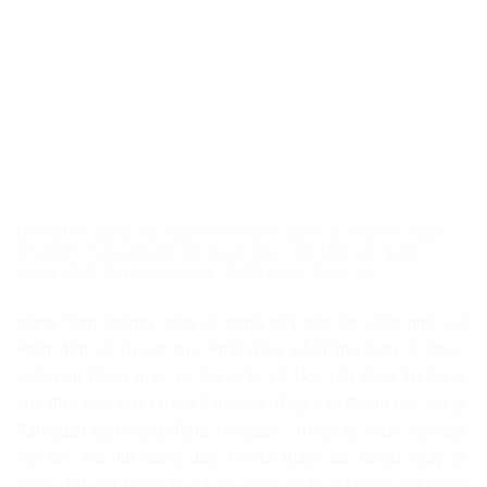
Lễ thả hoa đăng cầu nguyện hòa bình được tổ chức tối ngày
6/5/2025, trong khuôn khổ Đại lễ Phật đản Liên hợp quốc –
Vesak 2025, thu hút khoảng 12.000 người tham dự. (
Hằng năm, những ngày lễ trọng của các tôn giáo như: Lễ
Phật đản, lễ Vu lan của Phật giáo; Lễ Giáng sinh, lễ Phục
sinh của Công giáo và Tin lành; Lễ Hội Yến Diêu Trì Cung
của đạo Cao Đài; Lễ hội Katê của đồng bào Chăm hay tháng
Ramadan của cộng đồng Hồi giáo… được tổ chức với quy
mô lớn, thu hút đông đảo tín đồ tham dự. Nhiều ngày lễ
trọng đại của tôn giáo đã trở thành ngày lễ chung của cộng