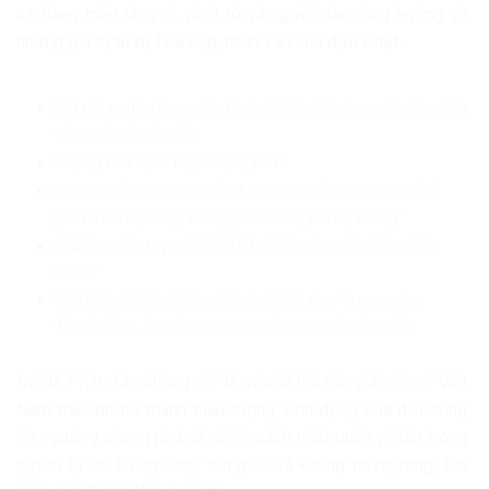
xa, hàng triệu tăng ni, phật tử và người dân cùng hướng về
những giá trị từ bi, hòa hợp, nhân văn của đạo Phật.
Kết nối nguồn lực quốc tế phát triển kỹ năng, việc làm bền
vững cho thanh niên
Chống tiêu cực” hay chống phá?
Dự án chống ngập và cầu Mô Vĩnh: Xử lý khó khăn để
phát triển hạ tầng, không phải “lãng phí hệ thống”
Chính quyền tay sai VNCH đại diện cho ai ở Hiệp định
Paris?
Việt kiều Mỹ An Nhiên: Nghệ sĩ Việt như Vượng râu,
Thành Lộc… hạn hẹp trong cách suy nghĩ về tự do
Đại lễ Phật đản không chỉ là một lễ hội tôn giáo lớn ở Việt
Nam mà còn trở thành biểu tượng sinh động của đời sống
tín ngưỡng phong phú và chính sách nhất quán về tôn trọng
quyền tự do tín ngưỡng, tôn giáo và không tín ngưỡng, tôn