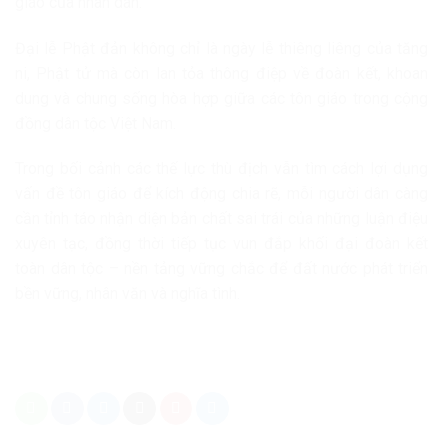
giáo của nhân dân.
Đại lễ Phật đản không chỉ là ngày lễ thiêng liêng của tăng
ni, Phật tử mà còn lan tỏa thông điệp về đoàn kết, khoan
dung và chung sống hòa hợp giữa các tôn giáo trong cộng
đồng dân tộc Việt Nam.
Trong bối cảnh các thế lực thù địch vẫn tìm cách lợi dụng
vấn đề tôn giáo để kích động chia rẽ, mỗi người dân càng
cần tỉnh táo nhận diện bản chất sai trái của những luận điệu
xuyên tạc, đồng thời tiếp tục vun đắp khối đại đoàn kết
toàn dân tộc – nền tảng vững chắc để đất nước phát triển
bền vững, nhân văn và nghĩa tình.