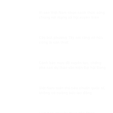
Vì sao Việt Nam chọn cách thức sống
chung với mạng xã hội xuyên biên
giới?
Cây bút phương Tây nói rằng sở hữu
công là cần thiết
Cảnh báo mưu đồ xuyên tạc, chống
phá các dự thảo văn kiện Đại hội Đảng
Việt Nam tuân thủ tiêu chuẩn quốc tế,
không có cưỡng bức lao động