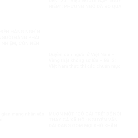
ĐẾN “20 TRIỆU NGƯỜI GẶP NGUY
HIỂM”: PHƯƠNG NGÔ ĐÃ BỎ QUA
ĐIỀU GÌ?
N ĐẾN HÀNG NGHÌN
 NGƯỜI ĐĂNG PHẢI
 NHIỆM, CÒN NỀN
AO?
Quyền con người ở Việt Nam –
Vàng thật không sợ lửa – Bài 2:
Việt Nam thực thi các chuẩn mực
quốc tế về quyền con người
 gian mạng nhân văn
MƯỢN MỘT “CÔ GÁI TRẺ” ĐỂ NÓI
ời
THAY CẢ XÃ HỘI: NGUYỄN VĂN
ĐÀI ĐANG GOM MỌI KHÓ KHĂN
THÀNH “MẤT NIỀM TIN”