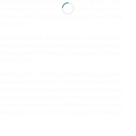
 mô lớn, phạm vi rộng với nhiều cán bộ cấp cao bị xử lý
 không phải do lỗi “cơ chế”, mà chỉ là lỗi về suy thoái tư
lãnh đạo, quản lý và đã kịp thời được xử lý cho nên không
 địch rêu rao.
 xây dựng và hoàn thiện chủ trương, cơ chế, chính sách
khích các cá nhân, tổ chức trong xã hội chủ động tham gia
t đầu tư; qua đó hình thành môi trường đầu tư minh bạch,
 khu vực tư nhân.
òn chú trọng “xây”, nhất là cơ chế bảo vệ những cán bộ dám
à điểm tựa để cán bộ yên tâm cống hiến, mạnh dạn đổi mới,
h động lực thực tế cho tăng trưởng kinh tế trong kỷ nguyên
, sức mạnh nội sinh của dân tộc sẽ được khơi dậy mạnh mẽ,
 phát triển đất nước theo tinh thần Đại hội XIV của Đảng,
hũng, lãng phí, tiêu cực lan tỏa sâu rộng và đạt những kết