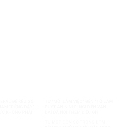
EPAL ĐỂ KÊU GỌI
TỪ “MỜI LÀM VIỆC” ĐẾN “TÔ LÂM
NAM “ĐỨNG DẬY”:
SUỴT AN NINH”: NGUYỄN VĂN
ỚC KHÔNG PHẢI
ĐÀI ĐÃ NỐI THÊM ĐIỀU GÌ?
AO
TỪ MỘT CON SỐ TRONG ĐTM