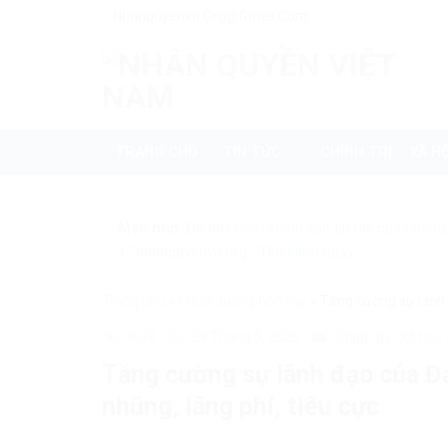
Skip
Nhanquyenvn.org@gmail.com
to
content
TRANG CHỦ
TIN TỨC
CHÍNH TRỊ – XÃ HỘ
Mẹo nhỏ:
Để tìm kiếm chính xác tin bài của nhanq
+ "nhanquyenvn.org".
Tìm kiếm ngay
Trang chủ
»
Chưa được phân loại
»
Tăng cường sự lãnh 
9678
29 Tháng 5, 2026
Chính trị - Xã hội
Tăng cường sự lãnh đạo của Đ
nhũng, lãng phí, tiêu cực