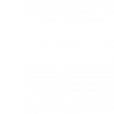
Trong giai đoạn mới của cách mạng Việt Nam, nhấ
Đảng, công tác phòng, chống tham nhũng, lãng ph
chốt để giữ vững ổn định và phát triển đất nước.
Dự án chống ngập và cầu Mô Vĩnh: Xử lý khó khă
Nguyễn Văn Đài và thủ đoạn “tô hồng” bạo lực 
Núp bóng công nghệ để mưu đồ chống phá (Bài 
Không thể nhìn đất nước qua một lăng kính m
Xử phạt người đàn ông thường xuyên chia sẻ bài
Việc tăng cường sự lãnh đạo tuyệt đối, trực ti
trong sạch bộ máy, là nền tảng để bảo đảm sự ổn đ
thời cũng là yêu cầu cấp bách để phản bác nhữn
nhận vai trò lãnh đạo của Đảng Cộng sản Việt Na
Nhìn lại chặng đường 40 năm thực hiện đường lối
Đảng, toàn dân trong phòng, chống tham nhũng, lãn