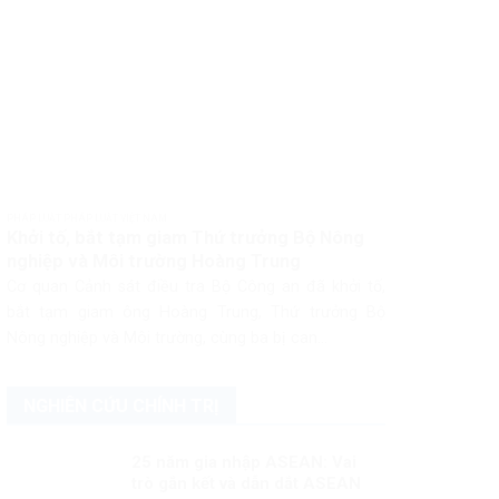
PHÁP LUẬT PHÁP LUẬT VIỆT NAM
Khởi tố, bắt tạm giam Thứ trưởng Bộ Nông
nghiệp và Môi trường Hoàng Trung
Cơ quan Cảnh sát điều tra Bộ Công an đã khởi tố,
bắt tạm giam ông Hoàng Trung, Thứ trưởng Bộ
Nông nghiệp và Môi trường, cùng ba bị can...
NGHIÊN CỨU CHÍNH TRỊ
25 năm gia nhập ASEAN: Vai
trò gắn kết và dẫn dắt ASEAN