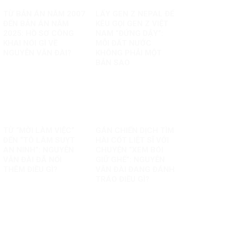
TỪ BẢN ÁN NĂM 2007
LẤY GEN Z NEPAL ĐỂ
ĐẾN BẢN ÁN NĂM
KÊU GỌI GEN Z VIỆT
2025: HỒ SƠ CÔNG
NAM “ĐỨNG DẬY”:
KHAI NÓI GÌ VỀ
MỖI ĐẤT NƯỚC
NGUYỄN VĂN ĐÀI?
KHÔNG PHẢI MỘT
BẢN SAO
TỪ “MỜI LÀM VIỆC”
GÁN CHIẾN DỊCH TÌM
ĐẾN “TÔ LÂM SUỴT
HÀI CỐT LIỆT SĨ VỚI
AN NINH”: NGUYỄN
CHUYỆN “XEM BÓI
VĂN ĐÀI ĐÃ NỐI
GIỮ GHẾ”: NGUYỄN
THÊM ĐIỀU GÌ?
VĂN ĐÀI ĐANG ĐÁNH
TRÁO ĐIỀU GÌ?