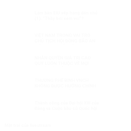
Lạm bàn EIU xếp hạng dân chủ
(1): “Thầy bói xem voi”?
VIỆT NAM TRONG VAI TRÒ
CHỦ TỊCH HỘI ĐỒNG BẢO AN
LIÊN HỢP QUỐC KỲ 1: HÒA
BÌNH, AN NINH VÀ QUYỀN CON
NGƯỜI
NHÂN QUYỀN GIÁ TRỊ CAO
QUÝ LUÔN THUỘC VỀ MỌI
NGƯỜI KỲ II: Ở VIỆT NAM,
NHÂN QUYỀN LUÔN THUỘC VỀ
NHÂN DÂN, VÌ NHÂN DÂN
THƯƠNG PHẾ BINH VNCH
KHÔNG ĐƯỢC HƯỞNG CHÍNH
SÁCH NHƯ NGƯỜI CÓ CÔNG
VỚI CÁCH MẠNG LÀ KỲ THỊ?
Thành công của Đại hội XIII của
Đảng và Cuộc bầu cử Quốc hội
Kỳ 2: Bảo vệ đến cùng những
thành quả của đất nước của
nhân dân
Mặt trái của livestream