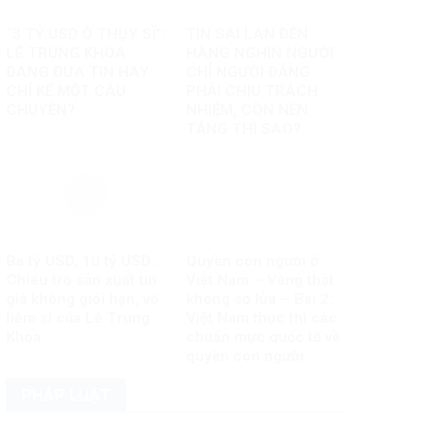
“3 TỶ USD Ở THỤY SĨ”:
TIN SAI LAN ĐẾN
LÊ TRUNG KHOA
HÀNG NGHÌN NGƯỜI:
ĐANG ĐƯA TIN HAY
CHỈ NGƯỜI ĐĂNG
CHỈ KỂ MỘT CÂU
PHẢI CHỊU TRÁCH
CHUYỆN?
NHIỆM, CÒN NỀN
TẢNG THÌ SAO?
Ba tỷ USD, 10 tỷ USD…
Quyền con người ở
Chiêu trò sản xuất tin
Việt Nam – Vàng thật
giả không giới hạn, vô
không sợ lửa – Bài 2:
liêm sỉ của Lê Trung
Việt Nam thực thi các
Khoa
chuẩn mực quốc tế về
quyền con người
PHÁP LUẬT