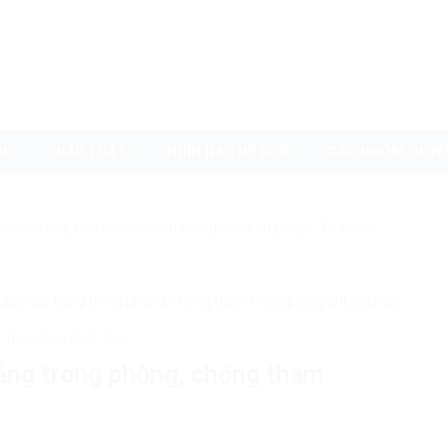
I
PHÁP LUẬT
NHÌN RA THẾ GIỚI
CÁC NHÓM QUYỀ
uyenvn.org, hãy search trên Google với cú pháp: "Từ khóa"
đạo của Đảng trong phòng, chống tham nhũng, lãng phí, tiêu cực
Chưa được phân loại
ảng trong phòng, chống tham