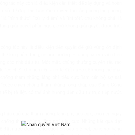
ng tác này còn là điều kiện cần thiết để xây dựng và hoàn
cơ sở để đập tan luận điệu xuyên tạc rằng công tác phòng,
là “hình thức”, “xử lý điểm” và “thí tốt”, chứ không phải là
 đang giải quyết phần ngọn, chứ không giải quyết được triệt
ông tác này là điều kiện tiên quyết để giữ vững ổn định
ác thế lực phản động, cơ hội thường lợi dụng các vụ việc tiêu
ng các nhà đầu tư. Một mặt, chúng thường xuyên rêu rao
do “cơ chế”, cho nên nền kinh tế đất nước sẽ không thể phát
 chống tham nhũng, lãng phí, tiêu cực “làm cán bộ sợ sai,
hay, “cuộc chiến chống tham nhũng rộng khắp của Đảng Cộng
 tế bị tê liệt, có thể ảnh hưởng đến đầu tư trực tiếp nước
g hậu quả của tham nhũng, lãng phí, tiêu cực, cho nên ngay
hống tham nhũng, lãng phí, tiêu cực. Những kết quả đạt
 thế đất nước được nâng cao hơn bao giờ hết, cùng với hàng