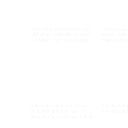
GÁN CHIẾN DỊCH TÌM HÀI CỐT
TIN SAI LA
LIỆT SĨ VỚI CHUYỆN “XEM BÓI
NGƯỜI: CHỈ
GIỮ GHẾ”: NGUYỄN VĂN ĐÀI
CHỊU TRÁCH
ĐANG ĐÁNH TRÁO ĐIỀU GÌ?
TẢNG THÌ S
Quyền con người ở Việt Nam –
Vì một không
Vàng thật không sợ lửa – Bài 1:
cho mỗi ngư
Minh chứng khách quan bác bỏ
mọi luận điệu sai trái