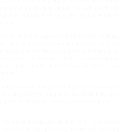
 tác hại của tham nhũng, lãng phí, tiêu cực; nhận thức đầy
 phòng, chống tham nhũng, lãng phí, tiêu cực và cách thức
 chính trị, là sự mạnh mẽ trong hành động, xử lý nghiêm
ian qua.
thế lực thù địch vẫn tiếp tục có những luận điệu xuyên tạc,
g, lãng phí, tiêu cực. Bởi, bản chất không mang tính xây
c của Đảng và mục đích cuối cùng vẫn là phủ nhận vai trò
chủ nghĩa. Vì vậy, trong giai đoạn mới, việc tăng cường sự
 tham nhũng, lãng phí, tiêu cực vẫn là một yêu cầu mang
hực tiễn.
 công tác phòng, chống tham nhũng, lãng phí, tiêu cực để
của Đảng. Đồng thời, cũng là yêu cầu tất yếu khách quan
 củng cố niềm tin của nhân dân, bảo vệ sự tồn vong của chế
u” làm suy yếu bộ máy, gây thất thoát nguồn lực và làm xói
ể các thế lực thù địch, phản động luôn tìm cách đánh đồng