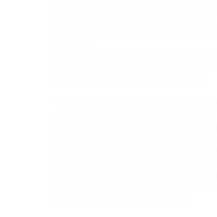
hành vi tiêu cực của một bộ phận cán bộ với bản
hiện tượng này chính là sự tha hóa quyền lực, là s
của một bộ phận cán bộ lãnh đạo, quản lý chứ khô
chất” chế độ!
Nghị quyết số 04-NQ/TW ngày 1/4/2026, Hội ngh
đội ngũ là để tăng cường sức chiến đấu, làm cho
thống chính trị trong sạch, vững mạnh toàn diện”.
Thứ hai, tăng cường lãnh đạo của Đảng đối với cô
đảm tính thống nhất và hiệu quả trong hành động.
có sự liên kết chặt chẽ và tinh vi. Chỉ có sự lãn
hợp của cả hệ thống chính trị, từ cơ quan hành ph
trực tiếp, toàn diện của Đảng, các cơ quan kiểm tr
thống đồng bộ, vận hành nhịp nhàng. Chính sự th
tạp, xuyên quốc gia và có tính hệ thống mà không b
các nhóm lợi ích. Khi Đảng trực tiếp lãnh đạo, mọ
thống nhất từ Trung ương đến địa phương.