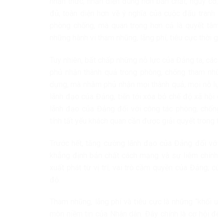
nhận thức, nhận diện đúng hơn bản chất, nguy cơ,
đủ, toàn diện hơn về ý nghĩa của cuộc đấu tranh
phòng chống, mà quan trọng hơn cả là quyết tâm
những hành vi tham nhũng, lãng phí, tiêu cực thời g
Tuy nhiên, bất chấp những nỗ lực của Đảng ta, các 
phủ nhận thành quả trong phòng, chống tham nhũn
dựng, mà nhằm phủ nhận mọi thành quả, mọi nỗ lự
lãnh đạo của Đảng, tiến tới xóa bỏ chế độ xã hội 
lãnh đạo của Đảng đối với công tác phòng, chống
tính tất yếu khách quan cần được giải quyết trong t
Trước hết, tăng cường lãnh đạo của Đảng đối với
khẳng định bản chất cách mạng và sự liêm chính 
xuất phát từ vị trí, vai trò cầm quyền của Đảng;
độ.
Tham nhũng, lãng phí và tiêu cực là những “khối 
mòn niềm tin của Nhân dân. Đây chính là cơ hội đ