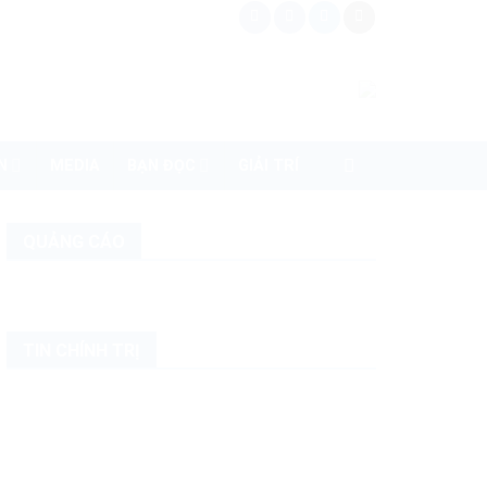
N
MEDIA
BẠN ĐỌC
GIẢI TRÍ
QUẢNG CÁO
TIN CHÍNH TRỊ