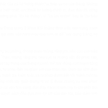
 chất của cả hệ thống nhằm hạ thấp uy tín của Đảng. Những
ự biến chất, suy thoái tư tưởng chính trị, đạo đức lối sống
ng phải “lỗi hệ thống”, vì “lợi ích nhóm”, hay là “do bản
ị Trung ương 2 khóa XIV khẳng định việc làm trong sạch
 bộ máy vận hành hiệu quả hơn, là để “xây dựng Đảng, hệ
ng tác phòng, chống tham nhũng, lãng phí, tiêu cực còn bảo
 Tham nhũng, lãng phí, tiêu cực là những vấn đề phức tạp,
h đạo tập trung của Đảng mới có thể huy động sức mạnh tổng
áp, tư pháp đến sự giám sát của nhân dân. Dưới sự lãnh đạo
a, thanh tra, kiểm toán và tư pháp được kết nối thành một hệ
ống nhất này giúp chúng ta xử lý được những vụ việc phức
ị rơi vào tình trạng đùn đẩy trách nhiệm hay bị chi phối bởi
i quyết sách đều dựa trên lợi ích của dân tộc, bảo đảm tính