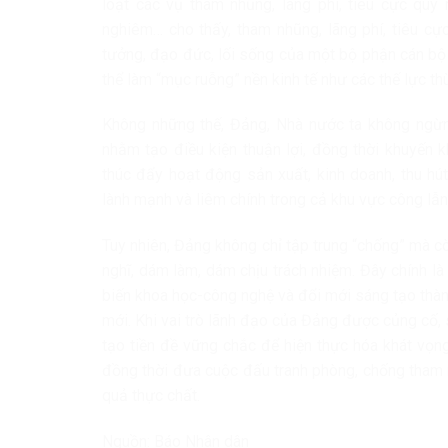
loạt các vụ tham nhũng, lãng phí, tiêu cực quy
nghiêm… cho thấy, tham nhũng, lãng phí, tiêu cực
tưởng, đạo đức, lối sống của một bộ phận cán bộ 
thể làm “mục ruỗng” nền kinh tế như các thế lực thù
Không những thế, Đảng, Nhà nước ta không ngừng
nhằm tạo điều kiện thuận lợi, đồng thời khuyến 
thúc đẩy hoạt động sản xuất, kinh doanh, thu hú
lành mạnh và liêm chính trong cả khu vực công lẫn
Tuy nhiên, Đảng không chỉ tập trung “chống” mà c
nghĩ, dám làm, dám chịu trách nhiệm. Đây chính l
biến khoa học-công nghệ và đổi mới sáng tạo thàn
mới. Khi vai trò lãnh đạo của Đảng được củng cố
tạo tiền đề vững chắc để hiện thực hóa khát vọng
đồng thời đưa cuộc đấu tranh phòng, chống tham n
quả thực chất.
Nguồn: Báo Nhân dân