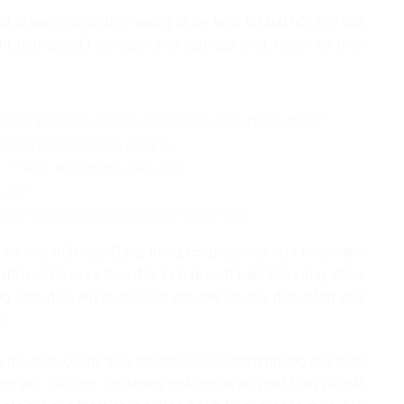
t là sau những định hướng chiến lược tại Đại hội XIV của
í, tiêu cực đã trở thành yêu cầu cấp thiết, nhiệm vụ then
n để phát triển hạ tầng, không phải “lãng phí hệ thống”
chống người thi hành công vụ
1: Nhận diện những chiêu trò)
éo mó
 viết của đối tượng truy nã Lê Trung Khoa
ếp về mọi mặt của Đảng trong công tác này vừa nhằm làm
ịnh chính trị và thúc đẩy kinh tế phát triển bền vững; đồng
g luận điệu xuyên tạc của các thế lực thù địch hòng phủ
m.
 đổi mới, có thể thấy những nỗ lực không ngừng của toàn
g phí, tiêu cực. Đó không phải chỉ là sự phát triển về mặt