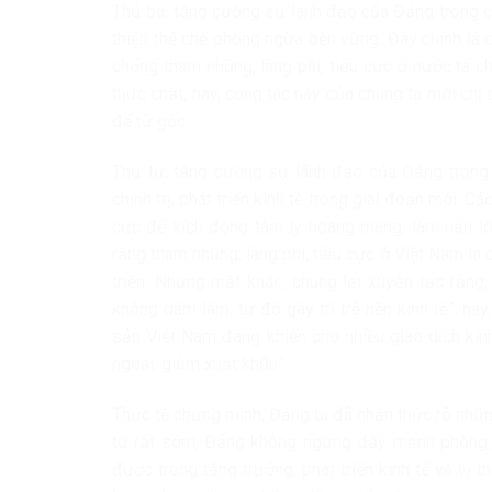
Thứ ba, tăng cường sự lãnh đạo của Đảng trong cô
thiện thể chế phòng ngừa bền vững. Đây chính là 
chống tham nhũng, lãng phí, tiêu cực ở nước ta chỉ 
thực chất; hay, công tác này của chúng ta mới chỉ
để từ gốc…
Thứ tư, tăng cường sự lãnh đạo của Đảng trong c
chính trị, phát triển kinh tế trong giai đoạn mới. C
cực để kích động tâm lý hoang mang, làm nản lò
rằng tham nhũng, lãng phí, tiêu cực ở Việt Nam là 
triển. Nhưng mặt khác, chúng lại xuyên tạc rằng,
không dám làm, từ đó gây trì trệ nền kinh tế”; 
sản Việt Nam đang khiến cho nhiều giao dịch kinh
ngoài, giảm xuất khẩu”…
Thực tế chứng minh, Đảng ta đã nhận thức rõ nhữn
từ rất sớm, Đảng không ngừng đẩy mạnh phòng, c
được trong tăng trưởng, phát triển kinh tế và vị