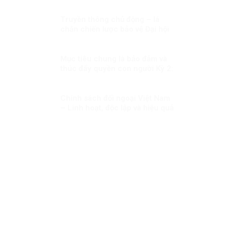
Truyền thông chủ động – lá
chắn chiến lược bảo vệ Đại hội
XIV trước làn sóng xuyên tạc!
Mục tiêu chung là bảo đảm và
thúc đẩy quyền con người Kỳ 2:
Ưu tiên dành mọi nguồn lực vì
người dân
Chính sách đối ngoại Việt Nam
– Linh hoạt, độc lập và hiệu quả