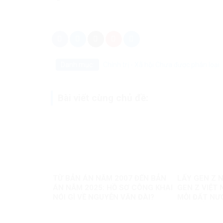
Danh mục:
Chính trị - Xã hội
Chưa được phân loại
Bài viết cùng chủ đề:
TỪ BẢN ÁN NĂM 2007 ĐẾN BẢN
LẤY GEN Z N
ÁN NĂM 2025: HỒ SƠ CÔNG KHAI
GEN Z VIỆT 
NÓI GÌ VỀ NGUYỄN VĂN ĐÀI?
MỖI ĐẤT NƯ
MỘT BẢN S