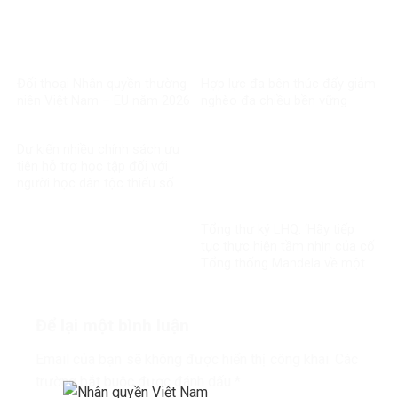
Đối thoại Nhân quyền thường
Hợp lực đa bên thúc đẩy giảm
niên Việt Nam – EU năm 2026
nghèo đa chiều bền vững
Dự kiến nhiều chính sách ưu
tiên hỗ trợ học tập đối với
người học dân tộc thiểu số
rất ít người
Tổng thư ký LHQ: ‘Hãy tiếp
tục thực hiện tầm nhìn của cố
Tổng thống Mandela về một
thế giới công bằng, toàn diện,
bình đẳng và hòa bình’
Để lại một bình luận
Email của bạn sẽ không được hiển thị công khai.
Các
trường bắt buộc được đánh dấu
*