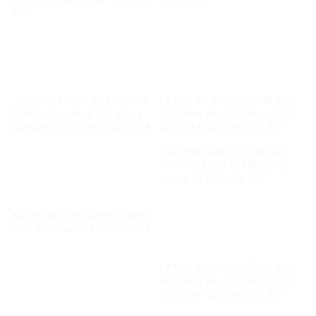
hội
Tình hình Sudan: 75% cơ sở y
Lễ Vu Lan: Giáo hội Phật giáo
tế khôi phục hoạt động, huy
Việt Nam yêu cầu tăng ni tích
động hơn 293 triệu USD để tái
cực tham gia công tác đền
thiết
ơn đáp nghĩa
Tây Ninh: Khởi tố vụ án nuôi
nhốt, mua bán 104 động vật
hoang dã trái pháp luật
Đối thoại Nhân quyền thường
niên Việt Nam – EU năm 2026
Lễ Vu Lan: Giáo hội Phật giáo
Việt Nam yêu cầu tăng ni tích
cực tham gia công tác đền
ơn đáp nghĩa