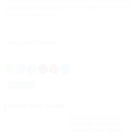
khác chống lại nhà lãnh đạo Triều Tiên đang chờ xử lý tại cơ
quan công tố Hàn Quốc.
Phạm Nghĩa (Theo Yonhap)
Danh mục:
Thế giới
Tin Tức
Bài viết cùng chủ đề:
Tòa Canada bác đơn của
Phương Ngô, VinFast chính
thức vượt “cửa ải” đầu tiên
trong vụ kiện xuyên biên giới