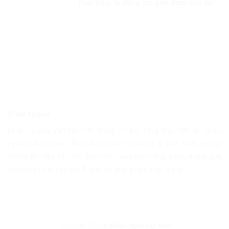
mục tiêu, là động lực bảo đảm cho sự
ổn định chính trị, phát triển đất nước
Kỳ 2: Mối quan hệ giữa an ninh con
người và an ninh quốc gia
Nhân Quyền
Nhân Quyền Việt Nam là trang tin tức tổng hợp 24h từ nhiều
nguồn khác nhau. Mục đích nhằm Chia Sẽ & Cập Nhật những
thông tin hữu ích cho bạn đọc. Website cũng đang trong quá
trình chạy thử nghiệm & chờ xin giấy phép hoạt động.
Copyright 2026 ©
Nhân Quyền Việt Nam