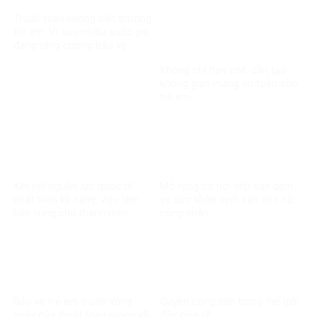
Thuật toán không biết thương
trẻ em: Vì sao nhiều quốc gia
đang tăng cường bảo vệ
người dưới 16 tuổi trên mạng
Không chỉ hạn chế, cần tạo
xã hội?
không gian mạng an toàn cho
trẻ em
Kết nối nguồn lực quốc tế
Mở rộng cơ hội tiếp cận dịch
phát triển kỹ năng, việc làm
vụ sức khỏe sinh sản cho nữ
bền vững cho thanh niên
công nhân
Bảo vệ trẻ em trước vòng
Quyền công dân trong thế giới
xoáy của thuật toán mạng xã
đầy chia rẽ