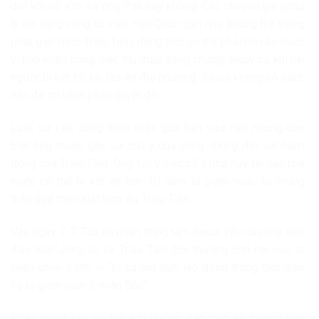
đối với cô Kim và ông Pak hay không. Các chuyên gia pháp
lý nói rằng công tố viên Hàn Quốc gần như không thể trừng
phạt giới chức Triều Tiên, đồng thời có thể phải bỏ cáo buộc
vì khó khăn trong việc thu thập bằng chứng. Ngay cả khi hai
người bị kết tội tại tòa án địa phương, Seoul không có cách
nào để thi hành phán quyết đó.
Luật sư Lee cũng thừa nhận giới hạn vừa nêu nhưng cho
biết ông muốn gây sự chú ý của công chúng đối với hành
động của Triều Tiên. Ông lưu ý việc cố ý phá hủy tài sản nhà
nước có thể bị kết án hơn 10 năm tù giam hoặc tù chung
thân dựa theo luật hình sự Triều Tiên.
Vào ngày 7-7, Tòa án quận trung tâm Seoul yêu cầu nhà lãnh
đạo Kim Jong-un và Triều Tiên bồi thường cho hai cựu tù
nhân chiến tranh vì “bị cưỡng bức lao động trong thời gian
họ bị giam cầm ở miền Bắc”.
Phán quyết này có thể ảnh hưởng đến một số trường hợp