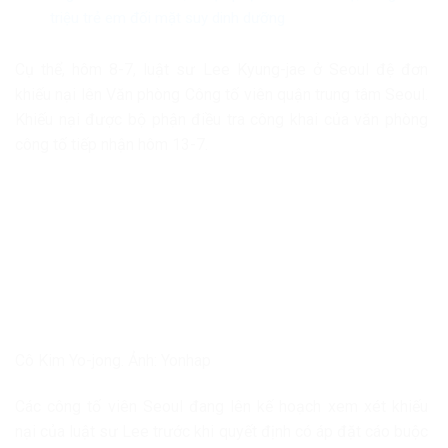
triệu trẻ em đối mặt suy dinh dưỡng
Cụ thể, hôm 8-7, luật sư Lee Kyung-jae ở Seoul đệ đơn
khiếu nại lên Văn phòng Công tố viên quận trung tâm Seoul.
Khiếu nại được bộ phận điều tra công khai của văn phòng
công tố tiếp nhận hôm 13-7.
Cô Kim Yo-jong. Ảnh: Yonhap
Các công tố viên Seoul đang lên kế hoạch xem xét khiếu
nại của luật sư Lee trước khi quyết định có áp đặt cáo buộc