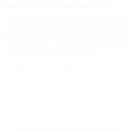
Nhưỡng cho nổ tung văn phòng liên lạc chung.
Theo hãng tin Yonhap, ngoài bà Kim, Tổng tham mưu trưởng
quân đội Triều Tiên Pak Jong-chon cũng bị điều tra về vụ
phá hủy văn phòng liên lạc chung Kaesong hồi tháng trước.
Đây là cuộc điều tra chưa từng có nhưng bị xem là “mang
tính biểu tượng”, diễn ra sau khi một luật sư Hàn Quốc đệ
đơn khiếu nại hình sự chống lại hai người này.
Quyền công dân trong thế giới đầy chia rẽ
Tình hình Sudan: 75% cơ sở y tế khôi phục hoạt động, huy
động hơn 293 triệu USD để tái thiết
Tổng thư ký LHQ: ‘Hãy tiếp tục thực hiện tầm nhìn của cố
Tổng thống Mandela về một thế giới công bằng, toàn
diện, bình đẳng và hòa bình’
Trao quyền cho phụ nữ: Tăng cường khả năng chống chịu
của xã hội trước biến động
Afghanistan: Hơn 10,7 triệu phụ nữ cần cứu trợ, hàng