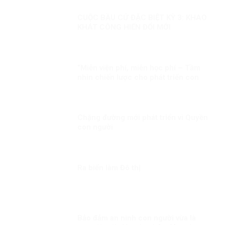
CUỘC BẦU CỬ ĐẶC BIỆT KỲ 3: KHAO
KHÁT CÔNG HIẾN ĐỔI MỚI
“Miễn viện phí, miễn học phí – Tầm
nhìn chiến lược cho phát triển con
người toàn diện của Đảng và Nhà nước
Việt Nam”
Chặng đường mới phát triển vì Quyền
con người
Ra biển làm Đô thị
Bảo đảm an ninh con người vừa là