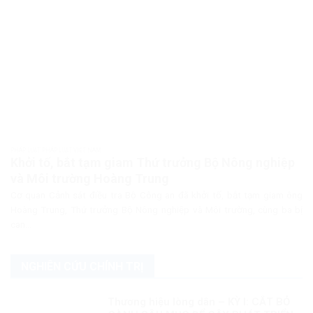
PHÁP LUẬT PHÁP LUẬT VIỆT NAM
Khởi tố, bắt tạm giam Thứ trưởng Bộ Nông nghiệp
và Môi trường Hoàng Trung
Cơ quan Cảnh sát điều tra Bộ Công an đã khởi tố, bắt tạm giam ông
Hoàng Trung, Thứ trưởng Bộ Nông nghiệp và Môi trường, cùng ba bị
can...
NGHIÊN CỨU CHÍNH TRỊ
Thương hiệu lòng dân – KỲ I: CẮT BỎ