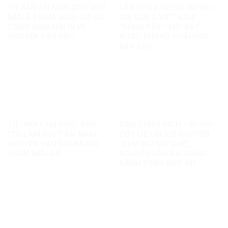
TỪ BẢN ÁN NĂM 2007 ĐẾN
LẤY GEN Z NEPAL ĐỂ KÊU
BẢN ÁN NĂM 2025: HỒ SƠ
GỌI GEN Z VIỆT NAM
CÔNG KHAI NÓI GÌ VỀ
“ĐỨNG DẬY”: MỖI ĐẤT
NGUYỄN VĂN ĐÀI?
NƯỚC KHÔNG PHẢI MỘT
BẢN SAO
TỪ “MỜI LÀM VIỆC” ĐẾN
GÁN CHIẾN DỊCH TÌM HÀI
“TÔ LÂM SUỴT AN NINH”:
CỐT LIỆT SĨ VỚI CHUYỆN
NGUYỄN VĂN ĐÀI ĐÃ NỐI
“XEM BÓI GIỮ GHẾ”:
THÊM ĐIỀU GÌ?
NGUYỄN VĂN ĐÀI ĐANG
ĐÁNH TRÁO ĐIỀU GÌ?