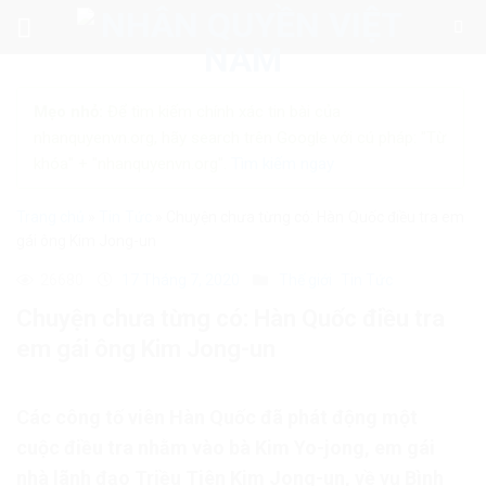
Skip
to
content
Mẹo nhỏ:
Để tìm kiếm chính xác tin bài của
nhanquyenvn.org, hãy search trên Google với cú pháp: "Từ
khóa" + "nhanquyenvn.org".
Tìm kiếm ngay
Trang chủ
»
Tin Tức
»
Chuyện chưa từng có: Hàn Quốc điều tra em
gái ông Kim Jong-un
26680
17 Tháng 7, 2020
Thế giới
Tin Tức
Chuyện chưa từng có: Hàn Quốc điều tra
em gái ông Kim Jong-un
Các công tố viên Hàn Quốc đã phát động một
cuộc điều tra nhằm vào bà Kim Yo-jong, em gái
nhà lãnh đạo Triều Tiên Kim Jong-un, về vụ Bình