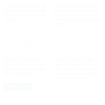
“3 TỶ USD Ở THỤY SĨ”: LÊ
TIN SAI LAN ĐẾN HÀNG
TRUNG KHOA ĐANG ĐƯA
NGHÌN NGƯỜI: CHỈ NGƯỜI
TIN HAY CHỈ KỂ MỘT CÂU
ĐĂNG PHẢI CHỊU TRÁCH
CHUYỆN?
NHIỆM, CÒN NỀN TẢNG THÌ
SAO?
Ba tỷ USD, 10 tỷ USD…
Quyền con người ở Việt
Chiêu trò sản xuất tin giả
Nam – Vàng thật không sợ
không giới hạn, vô liêm sỉ
lửa – Bài 2: Việt Nam thực
của Lê Trung Khoa
thi các chuẩn mực quốc tế
về quyền con người
PHÁP LUẬT