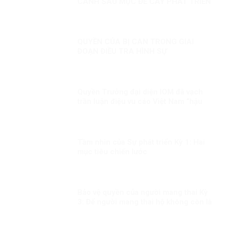
CÀNH SÂU MỤC ĐỂ CÂY PHÁT TRIỂN
QUYỀN CỦA BỊ CAN TRONG GIAI
ĐOẠN ĐIỀU TRA HÌNH SỰ
Quyền Trưởng đại diện IOM đã vạch
trần luận điệu vu cáo Việt Nam “hậu
thuẫn” cho tội phạm buôn bán người
của băng nhóm BPSOS!
Tầm nhìn của Sự phát triển Kỳ 1: Hai
mục tiêu chiến lước
Bảo vệ quyền của người mang thai Kỳ
3: Để người mang thai hộ không còn là
người yếu thế