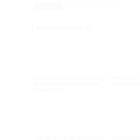
Danh mục:
Pháp luật
Pháp luật Việt Nam
Bài viết cùng chủ đề:
Khởi tố, bắt tạm giam Thứ trưởng
Khởi tố Giám
Bộ Nông nghiệp và Môi trường
dục vì thu họ
Hoàng Trung
Tiếp tục chi trả hơn 318 tỷ đồng
Vận chuyển m