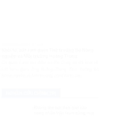
PHÁP LUẬT PHÁP LUẬT VIỆT NAM
Khởi tố, bắt tạm giam Thứ trưởng Bộ Nông
nghiệp và Môi trường Hoàng Trung
Cơ quan Cảnh sát điều tra Bộ Công an đã khởi tố,
bắt tạm giam ông Hoàng Trung, Thứ trưởng Bộ
Nông nghiệp và Môi trường, cùng ba bị can...
NGHIÊN CỨU CHÍNH TRỊ
Không thể bôi đen giai cấp
công nhân Việt Nam bằng một
câu chuyện bịa đặt