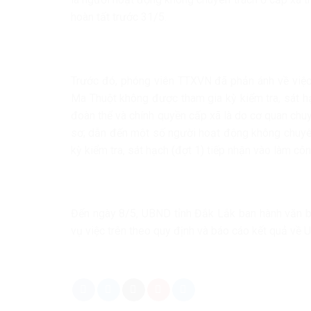
hoàn tất trước 31/5.
Trước đó, phóng viên TTXVN đã phản ánh về việ
Ma Thuột không được tham gia kỳ kiểm tra, sát h
đoàn thể và chính quyền cấp xã là do cơ quan chuy
sơ; dẫn đến một số người hoạt động không chuyê
kỳ kiểm tra, sát hạch (đợt 1) tiếp nhận vào làm c
Đến ngày 8/5, UBND tỉnh Đắk Lắk ban hành văn 
vụ việc trên theo quy định và báo cáo kết quả về U