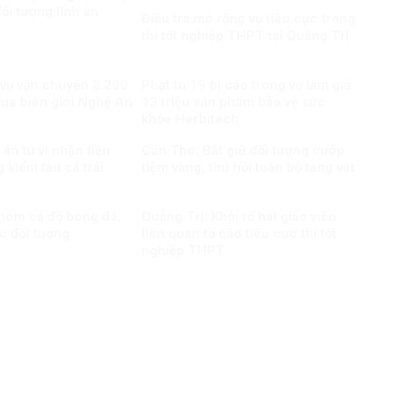
ối tượng lĩnh án
Điều tra mở rộng vụ tiêu cực trong
thi tốt nghiệp THPT tại Quảng Trị
 vụ vận chuyển 3.200
Phạt tù 19 bị cáo trong vụ làm giả
qua biên giới Nghệ An
13 triệu sản phẩm bảo vệ sức
khỏe Herbitech
án tù vì nhận tiền
Cần Thơ: Bắt giữ đối tượng cướp
 kiểm tàu cá trái
tiệm vàng, thu hồi toàn bộ tang vật
nhóm cá độ bóng đá,
Quảng Trị: Khởi tố hai giáo viên
c đối tượng
liên quan tố cáo tiêu cực thi tốt
nghiệp THPT