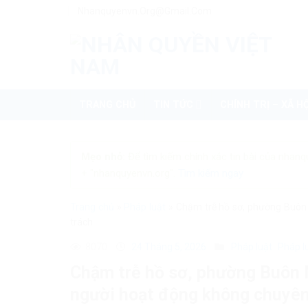
Skip
Nhanquyenvn.org@gmail.com
to
content
TRANG CHỦ
TIN TỨC
CHÍNH TRỊ – XÃ HỘ
Mẹo nhỏ:
Để tìm kiếm chính xác tin bài của nhanq
+ "nhanquyenvn.org".
Tìm kiếm ngay
Trang chủ
»
Pháp luật
»
Chậm trễ hồ sơ, phường Buôn 
trách
8070
24 Tháng 5, 2026
Pháp luật
Pháp l
Chậm trễ hồ sơ, phường Buôn M
người hoạt động không chuyên