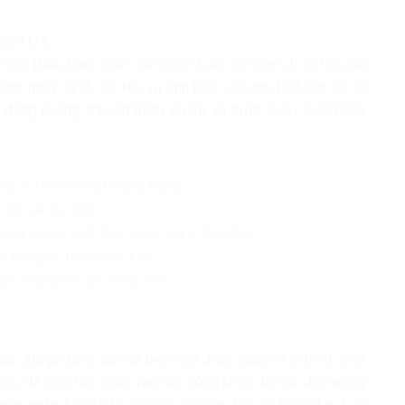
ước 31/5.
ột (Đắk Lắk) chậm trễ hồ sơ: Liệu có ‘tước’ đi cơ hội của
h, ngày 22/5, Sở Nội vụ tỉnh Đắk Lắk cho biết, tỉnh sẽ tổ
ạt động không chuyên trách ở cấp xã trước ngày 1/7/2025
iệp và Môi trường Hoàng Trung
 phí sai quy định
trong vụ sản xuất thực phẩm giả ở MediPhar
chủ trong vụ Trương Mỹ Lan
đối tượng lĩnh án chung thân
ác địa phương căn cứ biên chế được giao và lộ trình, tỷ lệ
 thiếu, đề nghị tiếp nhận vào làm công chức đối với đối tượng
rước ngày 1/7/2025. Dự kiến kỳ kiểm tra, sát hạch đợt 2 sẽ