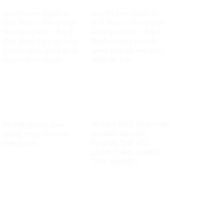
Quyền con người ở
Quyền con người ở
Việt Nam – Vàng thật
Việt Nam – Vàng thật
không sợ lửa – Bài 2:
không sợ lửa – Bài 1:
Việt Nam thực thi các
Minh chứng khách
chuẩn mực quốc tế về
quan bác bỏ mọi luận
quyền con người
điệu sai trái
Vì một không gian
VÌ SAO ĐIỀU TRA PHẢI
mạng nhân văn cho
NHANH NHƯNG
mỗi người
KHÔNG THỂ KẾT
LUẬN THEO “PHIÊN
TÒA MẠNG”?