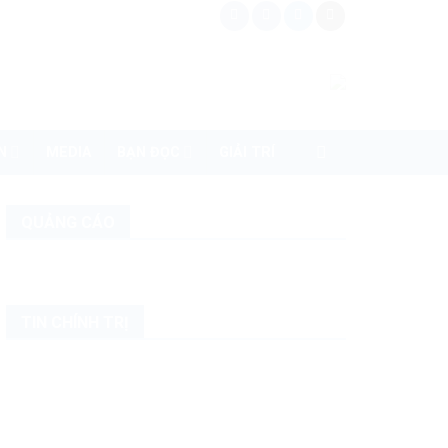
N
MEDIA
BẠN ĐỌC
GIẢI TRÍ
QUẢNG CÁO
TIN CHÍNH TRỊ