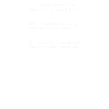
Cần mạnh tay, quyết tâm và
tăng chế tài trong xử lý thông
tin xấu, độc
Đặt nhân quyền ở vị trí trung
tâm trong kế hoạch phục hồi
hậu đại dịch
Sự thật các khoá huấn luyện kỹ
năng chống chính quyền của
Việt tân (1): Thủ đoạn lừa
phỉnh, mua chuộc người tham
gia!