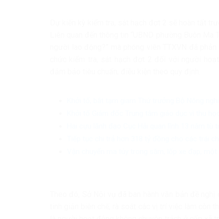
Dự kiến kỳ kiểm tra, sát hạch đợt 2 sẽ hoàn tất tr
Liên quan đến thông tin “UBND phường Buôn Ma Thu
người lao động?” mà phóng viên TTXVN đã phản án
chức kiểm tra, sát hạch đợt 2 đối với người ho
đảm bảo tiêu chuẩn, điều kiện theo quy định.
Khởi tố, bắt tạm giam Thứ trưởng Bộ Nông ngh
Khởi tố Giám đốc Trung tâm giáo dục vì thu học
Hai cựu lãnh đạo Cục Hải quan lĩnh 13 năm tù 
Tiếp tục chi trả hơn 318 tỷ đồng cho các trái 
Vận chuyển ma túy trong săm, lốp xe đạp, một 
Theo đó, Sở Nội vụ đã ban hành văn bản đề nghị c
tinh giản biên chế, rà soát các vị trí việc làm còn
là người hoạt động không chuyên trách ở cấp xã t