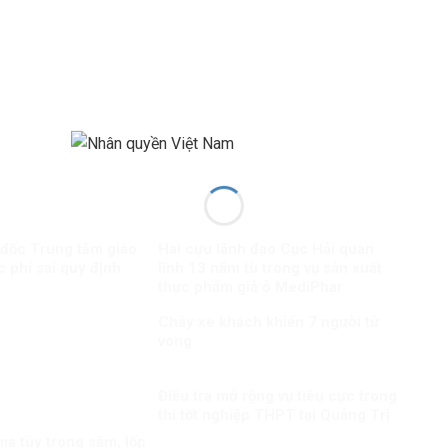
 đốc Trung tâm giáo
Hai cựu lãnh đạo Cục Hải quan
c phí sai quy định
lĩnh 13 năm tù trong vụ sản xuất
thực phẩm giả ở MediPhar
Cháy xe khách khiến 7 người tử
vong​
Điều tra mở rộng vụ tiêu cực trong
thi tốt nghiệp THPT tại Quảng Trị
a túy trong săm, lốp