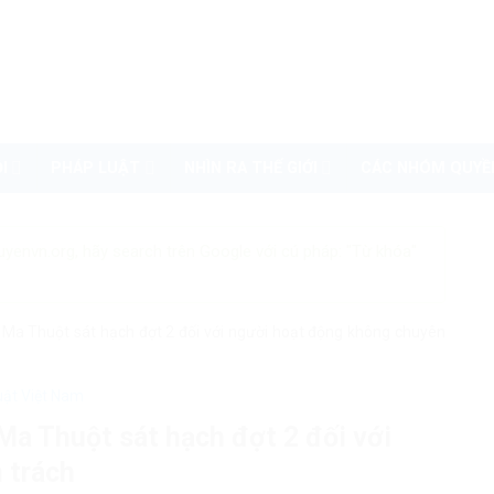
I
PHÁP LUẬT
NHÌN RA THẾ GIỚI
CÁC NHÓM QUYỀ
uyenvn.org, hãy search trên Google với cú pháp: "Từ khóa"
Ma Thuột sát hạch đợt 2 đối với người hoạt động không chuyên
uật Việt Nam
a Thuột sát hạch đợt 2 đối với
 trách