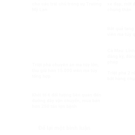
cho các trái chủ trong vụ Trương
xe đạp, một đ
Mỹ Lan
chung thân
Bắt quả tang
viên ma túy 
Cà Mau: Lĩnh 
đăng ký, đăng
phép
Triệt phá chuyên án ma túy lớn,
thu giữ hơn 15.000 viên ma túy
Triệt phá 2 
tổng hợp
bắt hàng chụ
Khởi tố 6 đối tượng liên quan đến
đường dây vận chuyển, mua bán
hơn 250 tấn lợn bệnh
Để lại một bình luận