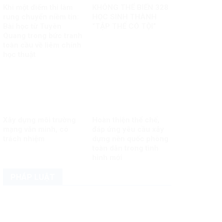
Khi một điểm thi làm
KHÔNG THỂ BIẾN 328
rung chuyển niềm tin:
HỌC SINH THÀNH
Bài học từ Tuyên
“TẬP THỂ CÓ TỘI”
Quang trong bức tranh
toàn cầu về liêm chính
học thuật
Xây dựng môi trường
Hoàn thiện thể chế,
mạng văn minh, có
đáp ứng yêu cầu xây
trách nhiệm
dựng nền quốc phòng
toàn dân trong tình
hình mới
PHÁP LUẬT