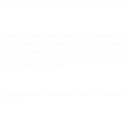
c 9 người hoạt động không chuyên trách của phường Buôn
ạch để tiếp nhận vào làm công chức tại các cơ quan Đảng,
ên môn của phường chậm trễ trong việc xử lý, triển khai hồ
n trách của phường không có trong danh sách để tham gia
ông chức tỉnh Đắk Lắk năm 2026.
bản số 6218/UBND-NC giao Sở Nội vụ xem xét, giải quyết
BND tỉnh./.