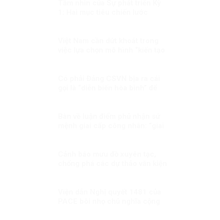
Tầm nhìn của Sự phát triển Kỳ
1: Hai mục tiêu chiến lước
Việt Nam cần dứt khoát trong
việc lựa chọn mô hình “kiến tạo
phát triển”
Có phải Đảng CSVN bịa ra cái
gọi là “diễn biến hòa bình” để
hù dọa nhân dân?
Bàn về luận điểm phủ nhận sứ
mệnh giai cấp công nhân: “giai
cấp tư sản ngày nay không còn
bóc lột công nhân mà “bóc lột
máy móc”?!
Cảnh báo mưu đồ xuyên tạc,
chống phá các dự thảo văn kiện
Đại hội Đảng
Viện dẫn Nghị quyết 1481 của
PACE bôi nhọ chủ nghĩa cộng
sản: Một hành động sai lầm và
nguy hiểm!