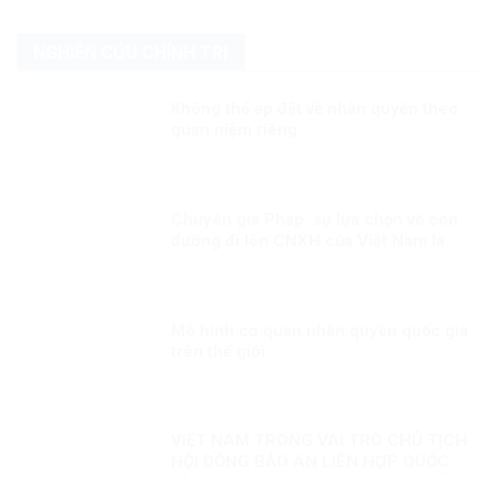
NGHIÊN CỨU CHÍNH TRỊ
Không thể áp đặt về nhân quyền theo
quan niệm riêng
Chuyên gia Pháp: sự lựa chọn về con
đường đi lên CNXH của Việt Nam là
đúng đắn
Mô hình cơ quan nhân quyền quốc gia
trên thế giới
VIỆT NAM TRONG VAI TRÒ CHỦ TỊCH
HỘI ĐỒNG BẢO AN LIÊN HỢP QUỐC
KỲ 1: HÒA BÌNH, AN NINH VÀ QUYỀN