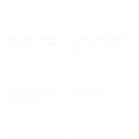
Chau Hoang 8 năm nay về
Việt kiều Mỹ; Bó tay với các
Việt Nam được bao nhiêu
anh ba dòng kẻ chuyên đi
lần?
kiếm chuyện!
Không thể xuyên tạc nghị
Việt kiều Mỹ: Huệ Như vì sao
quyết về đổi mới mô hình
chê xe Vinfast?
phát triển Việt Nam