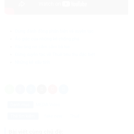
Đừng đánh đồng phản biện và xuyên tạc
Ảo giác của những kẻ chống phá
Râu ông nọ cắm cằm bà kia
Đừng xuyên tạc về Thuế tiêu thụ đặc biệt
Những kẻ xấu tính
Danh mục:
MEDIA
Video
fake new
Thuế
Thẻ tìm kiếm:
Bài viết cùng chủ đề: