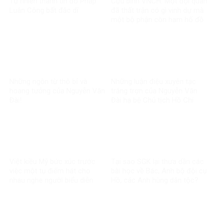
Tự nhiên thành tín đồ Pháp
Cựu binh VNCH: Một đội quân
Luân Công bất đắc dĩ
đã thất trận có gì vinh dự mà
một bộ phận còn ham hố đồ
lính nguỵ?!?
Những ngôn từ thô bỉ và
Những luận điệu xuyên tạc
hoang tưởng của Nguyễn Văn
trắng trợn của Nguyễn Văn
Đài!
Đài hạ bệ Chủ tịch Hồ Chí
Minh
Việt kiều Mỹ bức xúc trước
Tại sao SGK lại thưa dần các
việc một tụ điểm hát cho
bài học về Bác, Anh bộ đội cụ
nhau nghe người biểu diễn
Hồ, các Anh hùng dân tộc?
mặc quần áo chế độ cũ