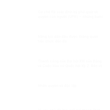
CON NGƯỜI
Cơ chế Rà soát định kỳ phổ quát về
quyền con người (UPR) – những bước
phát triển gần đây
Năng lực đến đâu được thăng quan
tiến chức đến đó
Thành công của Đại hội XIII của Đảng
và Cuộc bầu cử Quốc hội Kỳ 2: Bảo vệ
đến cùng những thành quả của đất
nước của nhân dân
Nhân quyền và độc lập