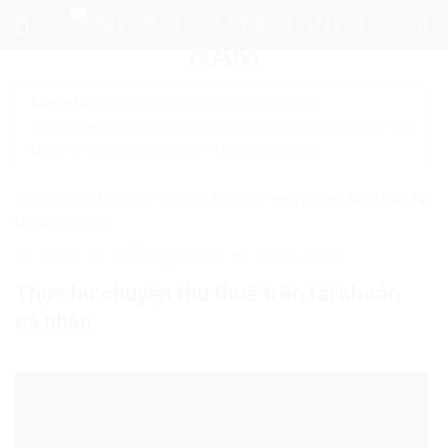
Skip
to
content
Mẹo nhỏ:
Để tìm kiếm chính xác tin bài của
nhanquyenvn.org, hãy search trên Google với cú pháp: "Từ
khóa" + "nhanquyenvn.org".
Tìm kiếm ngay
Trang chủ
»
MEDIA
»
Video
»
Thực hư chuyện thu thuế trên tài
khoản cá nhân
12488
17 Tháng 2, 2026
MEDIA
Video
Thực hư chuyện thu thuế trên tài khoản
cá nhân