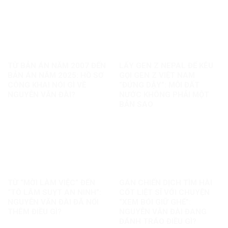
TỪ BẢN ÁN NĂM 2007 ĐẾN
LẤY GEN Z NEPAL ĐỂ KÊU
BẢN ÁN NĂM 2025: HỒ SƠ
GỌI GEN Z VIỆT NAM
CÔNG KHAI NÓI GÌ VỀ
“ĐỨNG DẬY”: MỖI ĐẤT
NGUYỄN VĂN ĐÀI?
NƯỚC KHÔNG PHẢI MỘT
BẢN SAO
TỪ “MỜI LÀM VIỆC” ĐẾN
GÁN CHIẾN DỊCH TÌM HÀI
“TÔ LÂM SUỴT AN NINH”:
CỐT LIỆT SĨ VỚI CHUYỆN
NGUYỄN VĂN ĐÀI ĐÃ NỐI
“XEM BÓI GIỮ GHẾ”:
THÊM ĐIỀU GÌ?
NGUYỄN VĂN ĐÀI ĐANG
ĐÁNH TRÁO ĐIỀU GÌ?