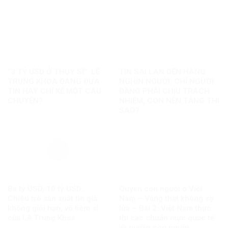
“3 TỶ USD Ở THỤY SĨ”: LÊ
TIN SAI LAN ĐẾN HÀNG
TRUNG KHOA ĐANG ĐƯA
NGHÌN NGƯỜI: CHỈ NGƯỜI
TIN HAY CHỈ KỂ MỘT CÂU
ĐĂNG PHẢI CHỊU TRÁCH
CHUYỆN?
NHIỆM, CÒN NỀN TẢNG THÌ
SAO?
Ba tỷ USD, 10 tỷ USD…
Quyền con người ở Việt
Chiêu trò sản xuất tin giả
Nam – Vàng thật không sợ
không giới hạn, vô liêm sỉ
lửa – Bài 2: Việt Nam thực
của Lê Trung Khoa
thi các chuẩn mực quốc tế
về quyền con người