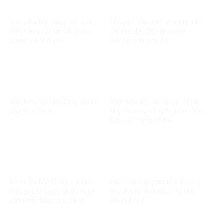
Việt kiều Mỹ: tiếng nói của
Nguyễn Văn Đài lợi dụng vấn
Việt Nam giờ rât có trọng
đề đất đai để công kích,
lượng với thế giới
chống phá chế độ
Việt kiều Mỹ chỉ dùng thuốc
Việt kiều Mỹ An Nhiên: Mjnh
của Việt Nam
Ohjo không bằng Nguyễn Văn
Đài, Lê Trung Khoa!
Việt kiều Mỹ: Ở Mỹ, khi anh
Hà Thủy Nguyên, tế bào ung
mất đi bắt buộc phải có tài
thư di căn từ khối u 72 tên
sản mới được mai táng
phản Đảng