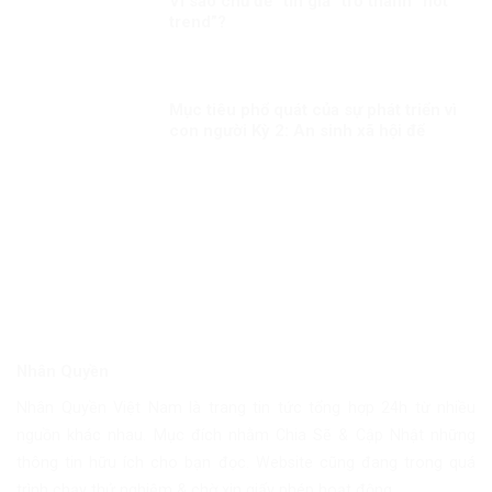
Vì sao chủ đề “tin giả” trở thành “hót
trend”?
Mục tiêu phổ quát của sự phát triển vì
con người Kỳ 2: An sinh xã hội để
người dân đều được hưởng thụ công
bằng
Nhân Quyền
Nhân Quyền Việt Nam là trang tin tức tổng hợp 24h từ nhiều
nguồn khác nhau. Mục đích nhằm Chia Sẽ & Cập Nhật những
thông tin hữu ích cho bạn đọc. Website cũng đang trong quá
trình chạy thử nghiệm & chờ xin giấy phép hoạt động.