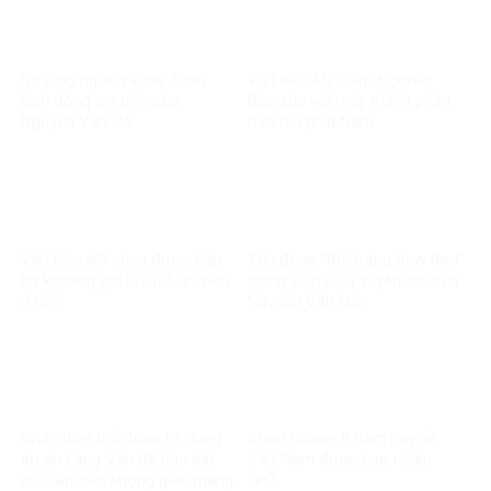
Sự lộng ngôn và thủ đoạn
Việt kiều Mỹ Cầm Nguyễn:
kích động trơ trẽn của
Bức xúc với mấy thành phần
Nguyễn Văn Đài
mới nổi phía Nam
Việt kiều Mỹ cũng được kiến
Thủ đoạn “đổi trắng thay đen”
ba khoang gọi là Dư luận viên
trong luận điệu xuyên tạc của
3 củ!?
Nguyễn Văn Đài
Nhận diện thủ đoạn lợi dụng
Chau Hoang 8 năm nay về
dự án Làng Vân để dẫn dắt
Việt Nam được bao nhiêu
dư luận trên không gian mạng
lần?