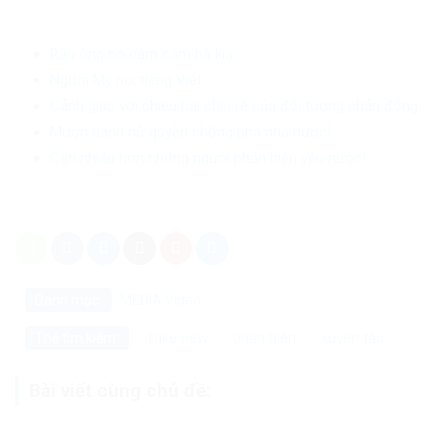
Râu ông nọ cắm cằm bà kia
Người Mỹ nói tiếng Việt
Cảnh giác với chiêu bài chia rẽ của đối tượng phản động
Mượn danh nữ quyền chống phá nhà nước!
Cần nhiều hơn những người phản biện yêu nước!
Danh mục:
MEDIA
Video
fake new
phản biện
xuyên tạc
Thẻ tìm kiếm:
Bài viết cùng chủ đề: