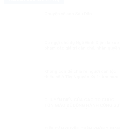
Chuyện về anh Sáu Dân
Ca ngợi chế độ Ngô Đình Diệm là xúc
phạm các giá trị dân chủ, nhân quyền
Không còn dễ chia rẽ người dân tộc
thiểu số ở Tây Nguyên Kỳ 1: Âm mưu
thành lập cái gọi là “Nhà nước Đêga”
CHUYỂN BIẾN CỦA CÁC TỔ CHỨC
TÔN GIÁO ĐỂ ĐỒNG HÀNH CÙNG SỰ
PHÁT TRIỂN CỦA ĐẤT NƯỚC
TIẾP CẬN QUYỀN TRÊN KHÔNG GIAN