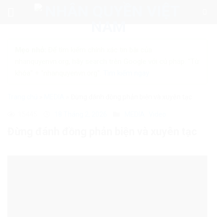
Skip
to
content
Mẹo nhỏ:
Để tìm kiếm chính xác tin bài của
nhanquyenvn.org, hãy search trên Google với cú pháp: "Từ
khóa" + "nhanquyenvn.org".
Tìm kiếm ngay
Trang chủ
»
MEDIA
»
Đừng đánh đồng phản biện và xuyên tạc
15445
18 Tháng 2, 2026
MEDIA
Video
Đừng đánh đồng phản biện và xuyên tạc