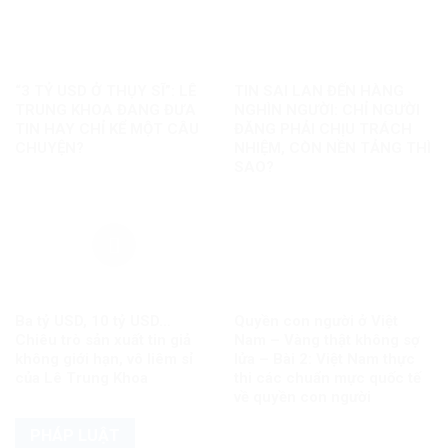
“3 TỶ USD Ở THỤY SĨ”: LÊ
TIN SAI LAN ĐẾN HÀNG
TRUNG KHOA ĐANG ĐƯA
NGHÌN NGƯỜI: CHỈ NGƯỜI
TIN HAY CHỈ KỂ MỘT CÂU
ĐĂNG PHẢI CHỊU TRÁCH
CHUYỆN?
NHIỆM, CÒN NỀN TẢNG THÌ
SAO?
Ba tỷ USD, 10 tỷ USD…
Quyền con người ở Việt
Chiêu trò sản xuất tin giả
Nam – Vàng thật không sợ
không giới hạn, vô liêm sỉ
lửa – Bài 2: Việt Nam thực
của Lê Trung Khoa
thi các chuẩn mực quốc tế
về quyền con người
PHÁP LUẬT