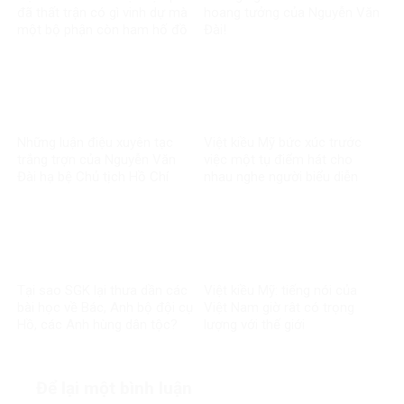
đã thất trận có gì vinh dự mà
hoang tưởng của Nguyễn Văn
một bộ phận còn ham hố đồ
Đài!
lính nguỵ?!?
Những luận điệu xuyên tạc
Việt kiều Mỹ bức xúc trước
trắng trợn của Nguyễn Văn
việc một tụ điểm hát cho
Đài hạ bệ Chủ tịch Hồ Chí
nhau nghe người biểu diễn
Minh
mặc quần áo chế độ cũ
Tại sao SGK lại thưa dần các
Việt kiều Mỹ: tiếng nói của
bài học về Bác, Anh bộ đội cụ
Việt Nam giờ rât có trọng
Hồ, các Anh hùng dân tộc?
lượng với thế giới
Để lại một bình luận