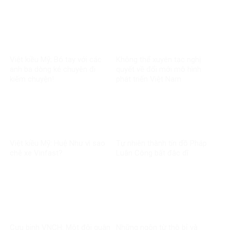
của Hoãng Dũng
Việt kiều Mỹ; Bó tay với các
Không thể xuyên tạc nghị
anh ba dòng kẻ chuyên đi
quyết về đổi mới mô hình
kiếm chuyện!
phát triển Việt Nam
Việt kiều Mỹ: Huệ Như vì sao
Tự nhiên thành tín đồ Pháp
chê xe Vinfast?
Luân Công bất đắc dĩ
Cựu binh VNCH: Một đội quân
Những ngôn từ thô bỉ và