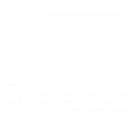
“Không có gì quý hơn độc lập, tự do”
Nhân Quyền
Nhân Quyền Việt Nam là trang tin tức tổng hợp 24h từ nhiều
nguồn khác nhau. Mục đích nhằm Chia Sẽ & Cập Nhật những
thông tin hữu ích cho bạn đọc. Website cũng đang trong quá
trình chạy thử nghiệm & chờ xin giấy phép hoạt động.