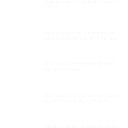
Quốc gia chiến thắng hiếm hoi thời đại
dịch
Không còn dễ chia rẽ người dân tộc
thiểu số ở Tây Nguyên Kỳ 1: Âm mưu
thành lập cái gọi là “Nhà nước Đêga”
CPJ: công cụ chính trị hơn là Người
bảo vệ nhân quyền
Trẫm muốn được làm Dân một nước tự
do, hơn làm Vua một nước bị trị!
Việt Nam cần dứt khoát trong việc lựa