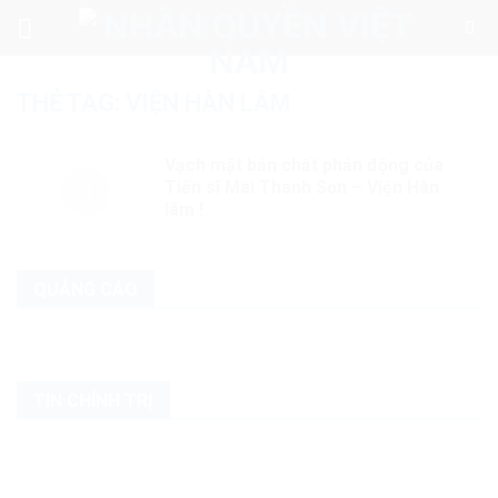
Skip
to
content
THẺ TAG:
VIỆN HÀN LÂM
Vạch mặt bản chất phản động của
Tiến sĩ Mai Thanh Sơn – Viện Hàn
lâm !
QUẢNG CÁO
TIN CHÍNH TRỊ