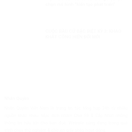
chọn mô hình “kiến tạo phát triển”
CUỘC BẦU CỬ ĐẶC BIỆT KỲ 3: KHAO
KHÁT CÔNG HIẾN ĐỔI MỚI
Nhân Quyền
Nhân Quyền Việt Nam là trang tin tức tổng hợp 24h từ nhiều
nguồn khác nhau. Mục đích nhằm Chia Sẽ & Cập Nhật những
thông tin hữu ích cho bạn đọc. Website cũng đang trong quá
trình chạy thử nghiệm & chờ xin giấy phép hoạt động.