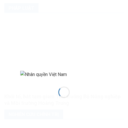
PHÁP LUẬT
Khởi tố, bắt tạm giam Thứ trưởng Bộ Nông nghiệp
và Môi trường Hoàng Trung
NGHIÊN CỨU CHÍNH TRỊ