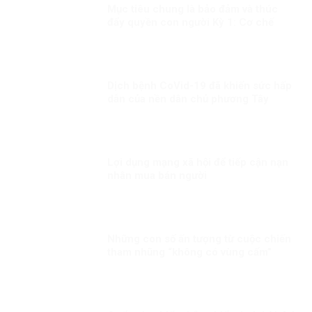
Mục tiêu chung là bảo đảm và thúc
đẩy quyền con người Kỳ 1: Cơ chế
quan trọng thúc đẩy và bảo vệ quyền
con người
Dịch bệnh CoVid-19 đã khiến sức hấp
dẫn của nền dân chủ phương Tây
ngày càng giảm
Lợi dụng mạng xã hội để tiếp cận nạn
nhân mua bán người
Những con số ấn tượng từ cuộc chiến
tham nhũng “không có vùng cấm”