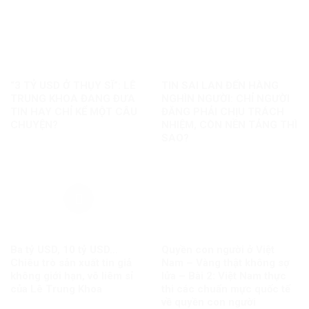
“3 TỶ USD Ở THỤY SĨ”: LÊ
TIN SAI LAN ĐẾN HÀNG
TRUNG KHOA ĐANG ĐƯA
NGHÌN NGƯỜI: CHỈ NGƯỜI
TIN HAY CHỈ KỂ MỘT CÂU
ĐĂNG PHẢI CHỊU TRÁCH
CHUYỆN?
NHIỆM, CÒN NỀN TẢNG THÌ
SAO?
Ba tỷ USD, 10 tỷ USD…
Quyền con người ở Việt
Chiêu trò sản xuất tin giả
Nam – Vàng thật không sợ
không giới hạn, vô liêm sỉ
lửa – Bài 2: Việt Nam thực
của Lê Trung Khoa
thi các chuẩn mực quốc tế
về quyền con người