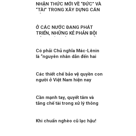
NHẬN THỨC MỚI VỀ “ĐỨC” VÀ
“TÀI” TRONG XÂY DỰNG CÁN
BỘ
Ở CÁC NƯỚC ĐANG PHÁT
TRIỂN, NHỮNG KẺ PHẢN BỘI
CỘNG TÁC VỚI PHƯƠNG TÂY!
Có phải Chủ nghĩa Mác-Lênin
là “nguyên nhân dẫn đến hai
cuộc chiến tranh với Pháp và
Mỹ”!?!
Các thiết chế bảo vệ quyền con
người ở Việt Nam hiện nay
Cần mạnh tay, quyết tâm và
tăng chế tài trong xử lý thông
tin xấu, độc
Khi chuẩn nghèo cũ lạc hậu!