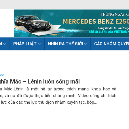
I
PHÁP LUẬT
NHÌN RA THẾ GIỚI
CÁC NHÓM QUYỀ
deo
hĩa Mác – Lênin luôn sống mãi
a Mác-Lênin là một hệ tư tưởng cách mạng, khoa học và
ồn, và nó đã được thực tiễn chứng minh. Video cũng chỉ trích
lực của các thế lực thù địch nhằm xuyên tạc, bóp...