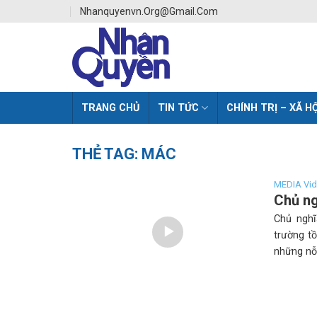
Skip
Nhanquyenvn.org@gmail.com
to
content
TRANG CHỦ
TIN TỨC
CHÍNH TRỊ – XÃ HỘ
THẺ TAG:
MÁC
MEDIA Vi
Chủ ng
Chủ nghĩ
trường t
những nỗ 