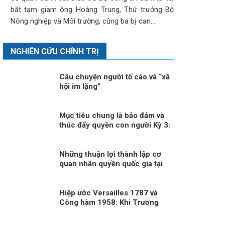
bắt tạm giam ông Hoàng Trung, Thứ trưởng Bộ
Nông nghiệp và Môi trường, cùng ba bị can...
NGHIÊN CỨU CHÍNH TRỊ
Câu chuyện người tố cáo và “xã
hội im lặng”
Mục tiêu chung là bảo đảm và
thúc đẩy quyền con người Kỳ 3:
Quyết định sáng suốt
Những thuận lợi thành lập cơ
quan nhân quyền quốc gia tại
Việt Nam
Hiệp ước Versailles 1787 và
Công hàm 1958: Khi Trương
Nhân Tuấn “lật sử” bằng suy
diễn và đánh tráo khái niệm