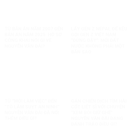
TỪ BẢN ÁN NĂM 2007 ĐẾN
LẤY GEN Z NEPAL ĐỂ KÊU
BẢN ÁN NĂM 2025: HỒ SƠ
GỌI GEN Z VIỆT NAM
CÔNG KHAI NÓI GÌ VỀ
“ĐỨNG DẬY”: MỖI ĐẤT
NGUYỄN VĂN ĐÀI?
NƯỚC KHÔNG PHẢI MỘT
BẢN SAO
TỪ “MỜI LÀM VIỆC” ĐẾN
GÁN CHIẾN DỊCH TÌM HÀI
“TÔ LÂM SUỴT AN NINH”:
CỐT LIỆT SĨ VỚI CHUYỆN
NGUYỄN VĂN ĐÀI ĐÃ NỐI
“XEM BÓI GIỮ GHẾ”:
THÊM ĐIỀU GÌ?
NGUYỄN VĂN ĐÀI ĐANG
ĐÁNH TRÁO ĐIỀU GÌ?