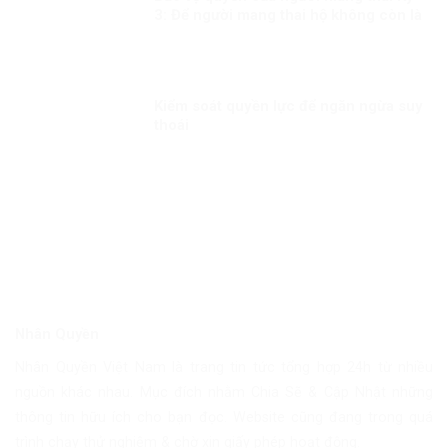
3: Để người mang thai hộ không còn là
người yếu thế
Kiểm soát quyền lực để ngăn ngừa suy
thoái
Nhân Quyền
Nhân Quyền Việt Nam là trang tin tức tổng hợp 24h từ nhiều
nguồn khác nhau. Mục đích nhằm Chia Sẽ & Cập Nhật những
thông tin hữu ích cho bạn đọc. Website cũng đang trong quá
trình chạy thử nghiệm & chờ xin giấy phép hoạt động.