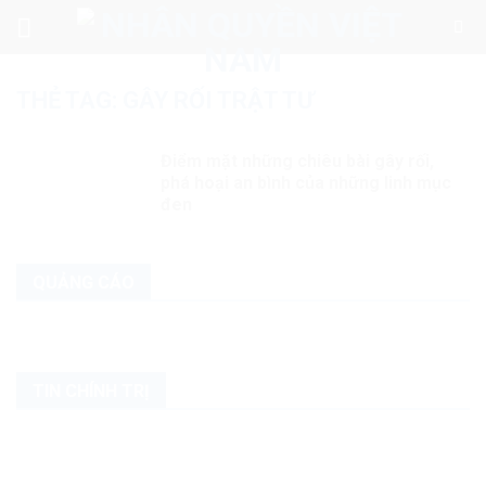
Skip
to
content
THẺ TAG:
GÂY RỐI TRẬT TƯ
Điểm mặt những chiêu bài gây rối,
phá hoại an bình của những linh mục
đen
QUẢNG CÁO
TIN CHÍNH TRỊ