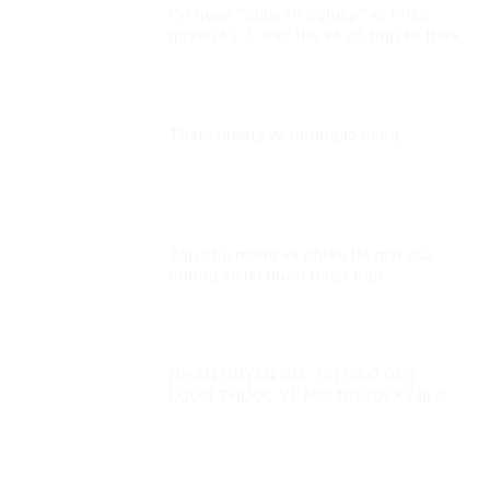
Cơ quan “chuyên nghiệp” về nhân
quyền Kỳ 3: Đặc thù và có tính kế thừa
Tham nhũng và những lỗ hổng
Zân chủ mạng và chiêu lật mặt của
những kẻ lái buôn thuật ngữ
NHÂN QUYỀN GIÁ TRỊ CAO QUÝ
LUÔN THUỘC VỀ MỌI NGƯỜI KỲ II: Ở
VIỆT NAM, NHÂN QUYỀN LUÔN
THUỘC VỀ NHÂN DÂN, VÌ NHÂN DÂN