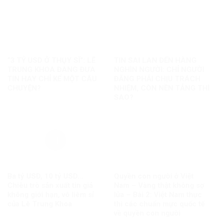
“3 TỶ USD Ở THỤY SĨ”: LÊ
TIN SAI LAN ĐẾN HÀNG
TRUNG KHOA ĐANG ĐƯA
NGHÌN NGƯỜI: CHỈ NGƯỜI
TIN HAY CHỈ KỂ MỘT CÂU
ĐĂNG PHẢI CHỊU TRÁCH
CHUYỆN?
NHIỆM, CÒN NỀN TẢNG THÌ
SAO?
Ba tỷ USD, 10 tỷ USD…
Quyền con người ở Việt
Chiêu trò sản xuất tin giả
Nam – Vàng thật không sợ
không giới hạn, vô liêm sỉ
lửa – Bài 2: Việt Nam thực
của Lê Trung Khoa
thi các chuẩn mực quốc tế
về quyền con người