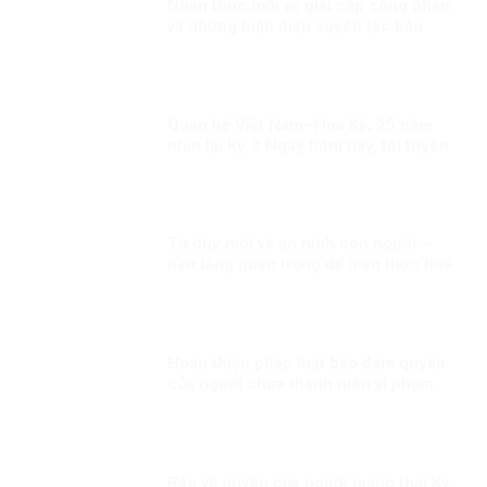
Nhận thức mới về giai cấp công nhân
và những luận điệu xuyên tạc bản
chất giai cấp công nhân hiện nay
Quan hệ Việt Nam–Hoa Kỳ, 25 năm
nhìn lại Kỳ 2″Ngày hôm nay, tôi tuyên
bố bình thường hóa quan hệ ngoại
giao với Việt Nam”
Tư duy mới về an ninh con người –
nền tảng quan trọng để hiện thực hoá
khát vọng, mục tiêu phát triển đất
nước Kỳ 1: Lấy con người là trung tâm
Hoàn thiện pháp luật bảo đảm quyền
của người chưa thành niên vi phạm
pháp luật
Bảo vệ quyền của người mang thai Kỳ