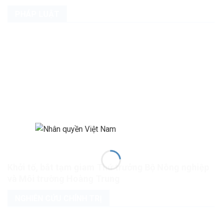
PHÁP LUẬT
Khởi tố, bắt tạm giam Thứ trưởng Bộ Nông nghiệp
và Môi trường Hoàng Trung
NGHIÊN CỨU CHÍNH TRỊ