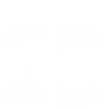
“3 TỶ USD Ở THỤY SĨ”: LÊ
TIN SAI LAN ĐẾN HÀNG
TRUNG KHOA ĐANG ĐƯA
NGHÌN NGƯỜI: CHỈ NGƯỜI
TIN HAY CHỈ KỂ MỘT CÂU
ĐĂNG PHẢI CHỊU TRÁCH
CHUYỆN?
NHIỆM, CÒN NỀN TẢNG THÌ
SAO?
Ba tỷ USD, 10 tỷ USD…
Quyền con người ở Việt
Chiêu trò sản xuất tin giả
Nam – Vàng thật không sợ
không giới hạn, vô liêm sỉ
lửa – Bài 2: Việt Nam thực
của Lê Trung Khoa
thi các chuẩn mực quốc tế
về quyền con người