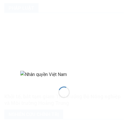
PHÁP LUẬT
Khởi tố, bắt tạm giam Thứ trưởng Bộ Nông nghiệp
và Môi trường Hoàng Trung
NGHIÊN CỨU CHÍNH TRỊ