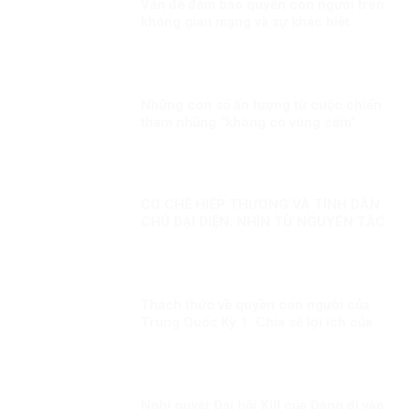
Vấn đề đảm bảo quyền con người trên
không gian mạng và sự khác biệt
trong cách tiếp cận của các quốc gia
Những con số ấn tượng từ cuộc chiến
tham nhũng “không có vùng cấm”
CƠ CHẾ HIỆP THƯƠNG VÀ TÍNH DÂN
CHỦ ĐẠI DIỆN: NHÌN TỪ NGUYÊN TẮC
PHÁP QUYỀN VÀ SO SÁNH QUỐC TẾ
Thách thức về quyền con người của
Trung Quốc Kỳ 1: Chia sẻ lợi ích của
phát triển đồng đều hơn cho người
dân
Nghị quyết Đại hội XIII của Đảng đi vào