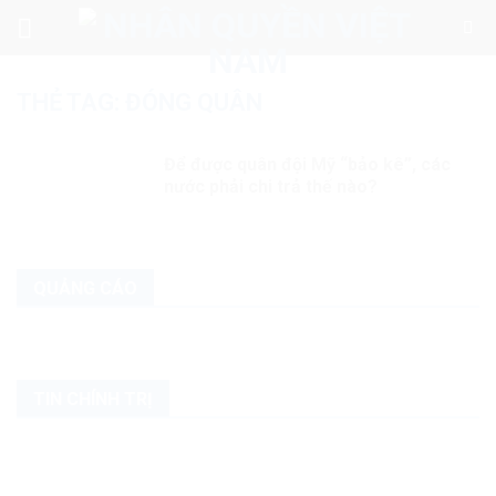
Skip
to
content
THẺ TAG:
ĐÓNG QUÂN
Để được quân đội Mỹ “bảo kê”, các
nước phải chi trả thế nào?
QUẢNG CÁO
TIN CHÍNH TRỊ