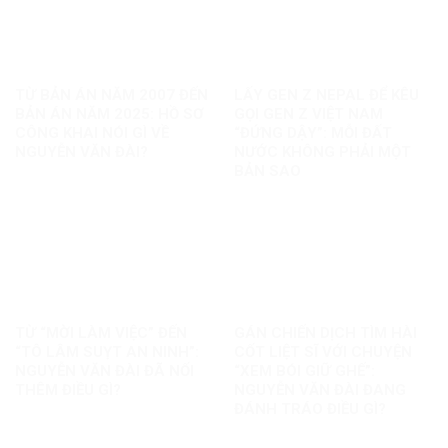
TỪ BẢN ÁN NĂM 2007 ĐẾN
LẤY GEN Z NEPAL ĐỂ KÊU
BẢN ÁN NĂM 2025: HỒ SƠ
GỌI GEN Z VIỆT NAM
CÔNG KHAI NÓI GÌ VỀ
“ĐỨNG DẬY”: MỖI ĐẤT
NGUYỄN VĂN ĐÀI?
NƯỚC KHÔNG PHẢI MỘT
BẢN SAO
TỪ “MỜI LÀM VIỆC” ĐẾN
GÁN CHIẾN DỊCH TÌM HÀI
“TÔ LÂM SUỴT AN NINH”:
CỐT LIỆT SĨ VỚI CHUYỆN
NGUYỄN VĂN ĐÀI ĐÃ NỐI
“XEM BÓI GIỮ GHẾ”:
THÊM ĐIỀU GÌ?
NGUYỄN VĂN ĐÀI ĐANG
ĐÁNH TRÁO ĐIỀU GÌ?