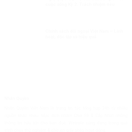
cuộc sống Kỳ 2: Trách nhiệm nêu
gương của cán bộ lãnh đạo
Chính sách đối ngoại Việt Nam – Linh
hoạt, độc lập và hiệu quả
Nhân Quyền
Nhân Quyền Việt Nam là trang tin tức tổng hợp 24h từ nhiều
nguồn khác nhau. Mục đích nhằm Chia Sẽ & Cập Nhật những
thông tin hữu ích cho bạn đọc. Website cũng đang trong quá
trình chạy thử nghiệm & chờ xin giấy phép hoạt động.