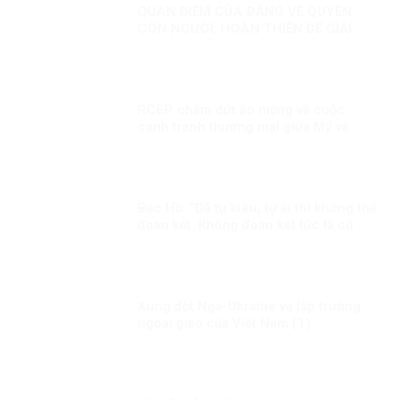
QUAN ĐIỂM CỦA ĐẢNG VỀ QUYỀN
CON NGƯỜI: HOÀN THIỆN ĐỂ GIẢI
QUYẾT NHỮNG THÁCH THỨC MỚI
RCEP chấm dứt ảo mộng về cuộc
cạnh tranh thương mại giữa Mỹ và
Trung Quốc?
Bác Hồ: “Đã tự kiêu, tự ái thì không thể
đoàn kết. Không đoàn kết tức là cô
độc. Đã cô độc thì chẳng việc gì thành
công”.
Xung đột Nga-Ukraine và lập trường
ngoại giao của Việt Nam (1)