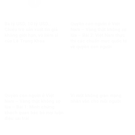
Ba tỷ USD, 10 tỷ USD…
Quyền con người ở Việt
Chiêu trò sản xuất tin giả
Nam – Vàng thật không sợ
không giới hạn, vô liêm sỉ
lửa – Bài 2: Việt Nam thực
của Lê Trung Khoa
thi các chuẩn mực quốc tế
về quyền con người
Quyền con người ở Việt
Vì một không gian mạng
Nam – Vàng thật không sợ
nhân văn cho mỗi người
lửa – Bài 1: Minh chứng
khách quan bác bỏ mọi luận
điệu sai trái