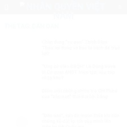
Skip
to
content
THẺ TAG:
DÂN OAN
Chân dung “sư oan” Thích Đàm
Thoa: lợi dụng vỏ bọc tu hành để trục
lợi?
“Ứng cử viên ĐBQH” Lê Dũng Vova
bị Cơ quan ANĐT triệu tập: liệu sắp
nhập kho?
Điểm mặt những chiêu trò Chí Phèo
của “zân oan” thời Đại hội Đảng
“Dân oan”, vấn đề muôn thủa khi còn
những kẻ đặt lợi ích của mình lên
trên lợi ích Quốc gia