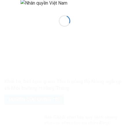
Khởi tố, bắt tạm giam Thứ trưởng Bộ Nông nghiệp
và Môi trường Hoàng Trung
NGHIÊN CỨU CHÍNH TRỊ
Báo CAND phơi bày quy trình chống
phá các phiên tòa xử phản động!