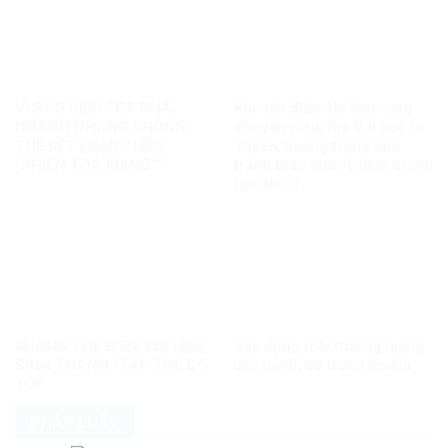
VÌ SAO ĐIỀU TRA PHẢI
Khi một điểm thi làm rung
NHANH NHƯNG KHÔNG
chuyển niềm tin: Bài học từ
THỂ KẾT LUẬN THEO
Tuyên Quang trong bức
“PHIÊN TÒA MẠNG”?
tranh toàn cầu về liêm chính
học thuật
KHÔNG THỂ BIẾN 328 HỌC
Xây dựng môi trường mạng
SINH THÀNH “TẬP THỂ CÓ
văn minh, có trách nhiệm
TỘI”
PHÁP LUẬT