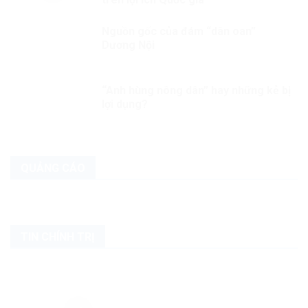
Nguồn gốc của đám “dân oan”
Dương Nội
“Anh hùng nông dân” hay những kẻ bị
lợi dụng?
QUẢNG CÁO
TIN CHÍNH TRỊ