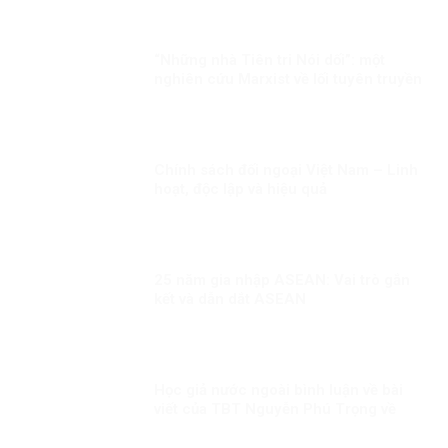
“Những nhà Tiên tri Nói dối”: một
nghiên cứu Marxist về lối tuyên truyền
dân túy
Chính sách đối ngoại Việt Nam – Linh
hoạt, độc lập và hiệu quả
25 năm gia nhập ASEAN: Vai trò gắn
kết và dẫn dắt ASEAN
Học giả nước ngoài bình luận về bài
viết của TBT Nguyễn Phú Trọng về
con đường đi lên CNXH của Việt Nam!