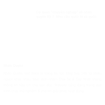
Cơ quan “chuyên nghiệp” về nhân
quyền Kỳ 1: Nhu cầu quốc tế và quốc
gia
Nhân Quyền
Nhân Quyền Việt Nam là trang tin tức tổng hợp 24h từ nhiều
nguồn khác nhau. Mục đích nhằm Chia Sẽ & Cập Nhật những
thông tin hữu ích cho bạn đọc. Website cũng đang trong quá
trình chạy thử nghiệm & chờ xin giấy phép hoạt động.