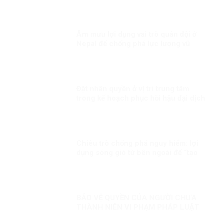
Âm mưu lợi dụng vai trò quân đội ở
Nepal để chống phá lực lượng vũ
trang Việt Nam
Đặt nhân quyền ở vị trí trung tâm
trong kế hoạch phục hồi hậu đại dịch
Chiêu trò chống phá nguy hiểm: lợi
dụng sóng gió từ bên ngoài để “tạo
bão ở bên trong”!
BẢO VỆ QUYỀN CỦA NGƯỜI CHƯA
THÀNH NIÊN VI PHẠM PHÁP LUẬT