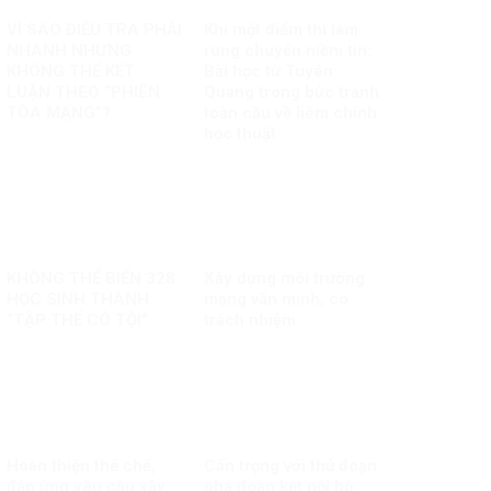
VÌ SAO ĐIỀU TRA PHẢI
Khi một điểm thi làm
NHANH NHƯNG
rung chuyển niềm tin:
KHÔNG THỂ KẾT
Bài học từ Tuyên
LUẬN THEO “PHIÊN
Quang trong bức tranh
TÒA MẠNG”?
toàn cầu về liêm chính
học thuật
KHÔNG THỂ BIẾN 328
Xây dựng môi trường
HỌC SINH THÀNH
mạng văn minh, có
“TẬP THỂ CÓ TỘI”
trách nhiệm
Hoàn thiện thể chế,
Cẩn trọng với thủ đoạn
đáp ứng yêu cầu xây
phá đoàn kết nội bộ