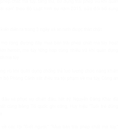
 phép chất ma túy; tàng trữ, sử dụng trái phép vũ khí quân
tài sản” theo Bộ Luật hình sự năm 2015, sửa đổi bổ sung
iến diễn ra trong 3 ngày và an ninh được thắt chặt.
a mở rộng đường dây mua bán trái phép chất ma túy hoạt
lớn heroin, ma túy tổng hợp cùng nhiều vũ khí quân dụng
ch ma túy.
ụng vũ khí quân dụng chống trả lực lượng chức năng khiến
 bộ Phòng Cảnh sát điều tra tội phạm về ma túy, Công an
n đấu và phục vụ chiến đấu, liệt sỹ Nguyễn Đăng Khải đã
ất cùng bằng Tổ quốc ghi công, Huy hiệu “Tuổi trẻ dũng
á.
về các tội “Giết người,” “Mua bán trái phép chất ma túy,”