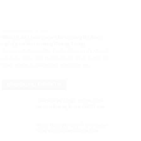
PHÁP LUẬT PHÁP LUẬT VIỆT NAM
Khởi tố, bắt tạm giam Thứ trưởng Bộ Nông
nghiệp và Môi trường Hoàng Trung
Cơ quan Cảnh sát điều tra Bộ Công an đã khởi tố,
bắt tạm giam ông Hoàng Trung, Thứ trưởng Bộ
Nông nghiệp và Môi trường, cùng ba bị can...
NGHIÊN CỨU CHÍNH TRỊ
Chuyên gia Pháp: sự lựa chọn
về con đường đi lên CNXH của
Việt Nam là đúng đắn
Nhận thức đúng về “Tự do ngôn
luận và tự do ngôn luận trên
mạng xã hội”