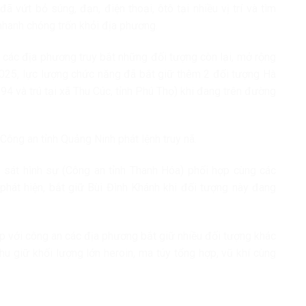
 vứt bỏ súng, đạn, điện thoại, ôtô tại nhiều vị trí và tìm
nhanh chóng trốn khỏi địa phương.
 các địa phương truy bắt những đối tượng còn lại, mở rộng
2025, lực lượng chức năng đã bắt giữ thêm 2 đối tượng Hà
 và trú tại xã Thu Cúc, tỉnh Phú Thọ) khi đang trên đường
Công an tỉnh Quảng Ninh phát lệnh truy nã.
sát hình sự (Công an tỉnh Thanh Hóa) phối hợp cùng các
hát hiện, bắt giữ Bùi Đình Khánh khi đối tượng này đang
ợp với công an các địa phương bắt giữ nhiều đối tượng khác
hu giữ khối lượng lớn heroin, ma túy tổng hợp, vũ khí cùng