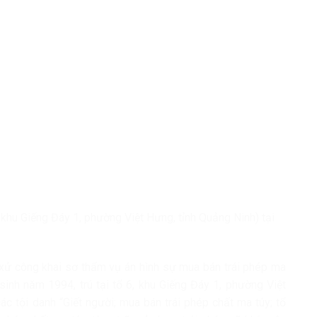
, khu Giếng Đáy 1, phường Việt Hưng, tỉnh Quảng Ninh) tại
xử công khai sơ thẩm vụ án hình sự mua bán trái phép ma
(sinh năm 1994, trú tại tổ 6, khu Giếng Đáy 1, phường Việt
c tội danh “Giết người; mua bán trái phép chất ma túy; tổ