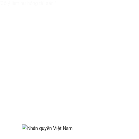
“Cố ý làm hư hỏng tài sản.”