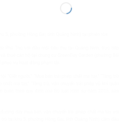
u 5, phường Hồng Gai, tỉnh Quảng Ninh) tại phiên tòa.
từ Phú Thọ với đầu mối tiêu thụ tại Quảng Ninh, trực tiếp
in và thuê căn hộ tại chung cư GreenBay Garden (phường Bãi
ể phục vụ hoạt động phạm tội.
tội “Giết người,” “Mua bán trái phép chất ma túy,” “Tàng trữ
p chất ma túy,” “Tàng trữ, vận chuyển trái phép vũ khí quân
iên quan theo quy định của Bộ luật Hình sự năm 2015, sửa
 đường dây mua bán, vận chuyển trái phép chất ma túy với
rú tại khu 5, phường Hồng Gai, tỉnh Quảng Ninh) cầm đầu