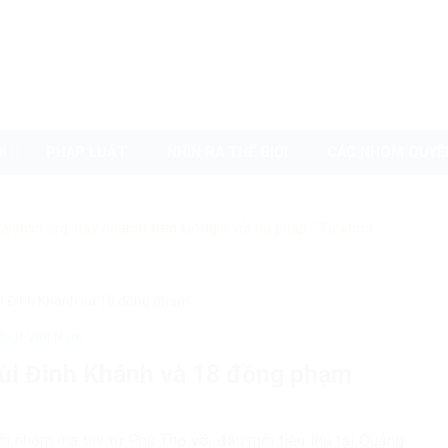
I
PHÁP LUẬT
NHÌN RA THẾ GIỚI
CÁC NHÓM QUYỀ
uyenvn.org, hãy search trên Google với cú pháp: "Từ khóa"
ùi Đình Khánh và 18 đồng phạm
luật Việt Nam
Bùi Đình Khánh và 18 đồng phạm
nối nhóm ma túy từ Phú Thọ với đầu mối tiêu thụ tại Quảng