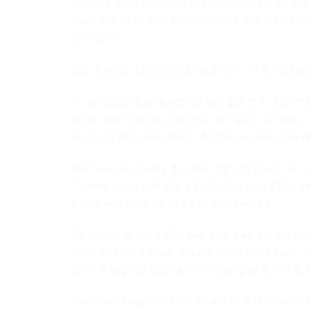
chức sử dụng trái phép chất ma túy; tàng trữ trái
dụng; không tố giác tội phạm; cố ý làm hư hỏng 
năm 2017.
Đây là vụ án được dư luận quan tâm. Phiên tòa dự k
Vụ án được đưa ra xét xử sau quá trình điều tr
động qua nhiều địa phương, liên quan số lượng 
được cất giấu, vận chuyển để phục vụ việc giao dị
Đây là vụ án ma túy đặc biệt nghiêm trọng, sử d
Thượng úy Nguyễn Đăng Khải (sinh năm 1996, cán
tỉnh Quảng Ninh) hy sinh khi làm nhiệm vụ.
Do lập chiến công đặc biệt xuất sắc trong chiế
được truy tặng Huân chương chiến công hạng Nh
cảm,” thăng cấp bậc hàm từ Thượng úy lên Thiếu t
Theo cáo trạng, Bùi Đình Khánh bị đưa ra xét xử 