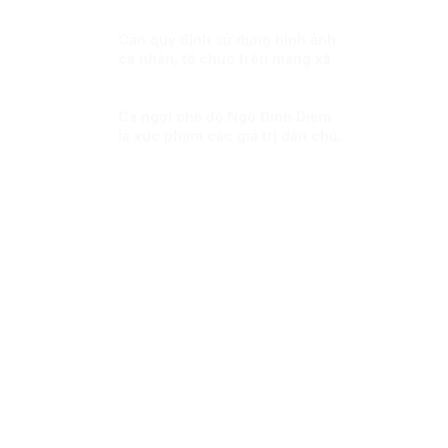
Ưu tiên dành mọi nguồn lực vì
người dân
Cần quy định sử dụng hình ảnh
cá nhân, tổ chức trên mạng xã
hội
Ca ngợi chế độ Ngô Đình Diệm
là xúc phạm các giá trị dân chủ,
nhân quyền