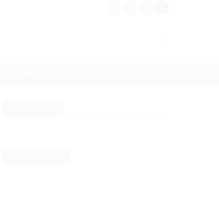
N
MEDIA
BẠN ĐỌC
GIẢI TRÍ
QUẢNG CÁO
TIN CHÍNH TRỊ