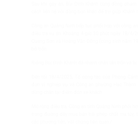
Sau khi gây án, Bùi Đình Khánh cùng đồng phạm đã
cách liên hệ với đồng bọn khác để trợ giúp Khánh 
Công an Quảng Ninh tiếp tục phối hợp với công an
điều tra vụ án. Khoảng 4 giờ 30 phút ngày 18/4/
Quang Sơn và Hoàng Văn Đông (cùng sinh năm 1994
bỏ trốn.
Riêng Bùi Đình Khánh đã nhanh chân lẩn trốn và bị 
Đến tối 18/4/2025, Tổ công tác của Phòng Cảnh 
đơn vị nghiệp vụ và Công an phường Hạc Thành p
dừng chân tại điểm đón xe khách.
Mở rộng điều tra, Công an tỉnh Quảng Ninh phối h
trong đường dây mua bán trái phép chất ma túy, t
các phương tiện, vật chứng liên quan./.