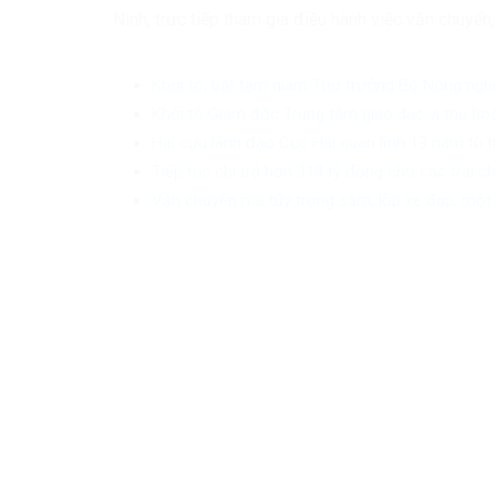
Ninh, trực tiếp tham gia điều hành việc vận chuyển,
Khởi tố, bắt tạm giam Thứ trưởng Bộ Nông ngh
Khởi tố Giám đốc Trung tâm giáo dục vì thu học
Hai cựu lãnh đạo Cục Hải quan lĩnh 13 năm tù 
Tiếp tục chi trả hơn 318 tỷ đồng cho các trái 
Vận chuyển ma túy trong săm, lốp xe đạp, một 