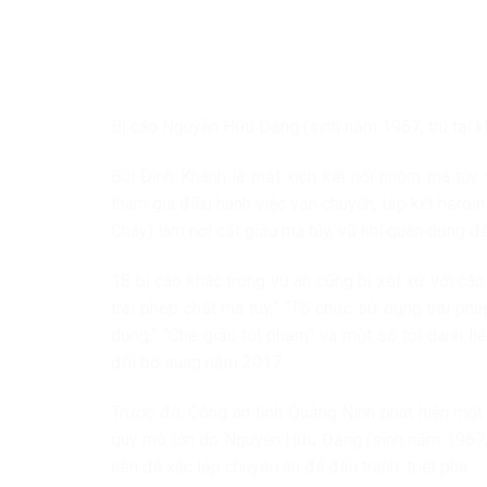
Bị cáo Nguyễn Hữu Đằng (sinh năm 1967, trú tại kh
Bùi Đình Khánh là mắt xích kết nối nhóm ma túy 
tham gia điều hành việc vận chuyển, tập kết hero
Cháy) làm nơi cất giấu ma túy, vũ khí quân dụng đ
18 bị cáo khác trong vụ án cũng bị xét xử với các 
trái phép chất ma túy,” “Tổ chức sử dụng trái phé
dụng,” “Che giấu tội phạm” và một số tội danh l
đổi bổ sung năm 2017.
Trước đó, Công an tỉnh Quảng Ninh phát hiện một
quy mô lớn do Nguyễn Hữu Đằng (sinh năm 1967, t
nên đã xác lập chuyên án để đấu tranh, triệt phá.