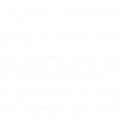
i cơ phá án đã đến. Tại khu vực đường liên phường thuộc
 đối tượng Nguyễn Hữu Đằng bị bắt quả tang khi đang chuẩn
,5kg.
i vây bắt các đối tượng liên quan trong đường dây, trong đó
ến Quảng Ninh để giao dịch ma túy.
ánh đã sử dụng súng quân dụng và ôtô chống trả lực lượng
 ma túy bị thu giữ. Quá trình chống trả, Bùi Đình Khánh đã
khiến Thượng úy Nguyễn Đăng Khải, cán bộ Phòng Cảnh sát
nh) hy sinh khi làm nhiệm vụ, nhiều ôtô bị hư hỏng.
u phí Đại Yên (phường Tuần Châu, tỉnh Quảng Ninh), tổ công
 (sinh năm 1994, trú tại khu Trung tâm 2, xã Thu Cúc, tỉnh
Thương Hải đã khai nhận hành vi mua bán trái phép chất
ẩu súng quân dụng, 1 quả lựu đạn, 3 xe ô tô cùng nhiều vật