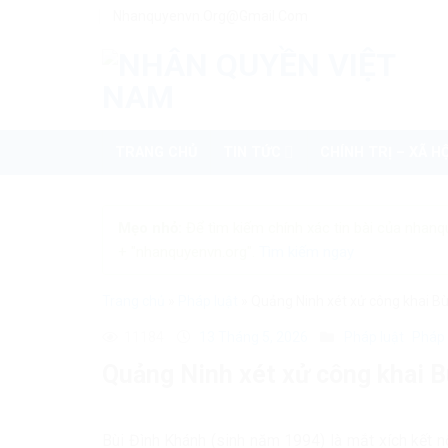
Skip
Nhanquyenvn.org@gmail.com
to
content
TRANG CHỦ
TIN TỨC
CHÍNH TRỊ – XÃ HỘ
Mẹo nhỏ:
Để tìm kiếm chính xác tin bài của nhanq
+ "nhanquyenvn.org".
Tìm kiếm ngay
Trang chủ
»
Pháp luật
»
Quảng Ninh xét xử công khai B
11184
13 Tháng 5, 2026
Pháp luật
Pháp 
Quảng Ninh xét xử công khai 
Bùi Đình Khánh (sinh năm 1994) là mắt xích kết 