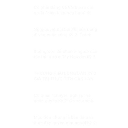
Có phải Đảng CSVN bịa ra cái
gọi là “diễn biến hòa bình” để
hù dọa nhân dân?
Nghị quyết Đại hội XIII của Đảng
đi vào cuộc sống Kỳ 2: Trách
nhiệm nêu gương của cán bộ
lãnh đạo
Không còn dễ chia rẽ người dân
tộc thiểu số ở Tây Nguyên Kỳ 2:
Sự thật không thể bóp méo
THƯƠNG HIỆU LÒNG DÂN KỲ 3:
GIÁ TRỊ THỰC TIỄN CẦN LAN
TOẢ
Cơ quan “chuyên nghiệp” về
nhân quyền Kỳ 2: Cơ sở chính
trị, pháp lý cho việc xây dựng
CQNQQG ở Việt Nam
Mục tiêu chung là bảo đảm và
thúc đẩy quyền con người Kỳ 2: