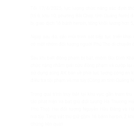
Tối 17/4/2025, lực lượng chức năng xác định thờ
(tổ 6, khu 10, phường Bãi Cháy, tỉnh Quảng Ninh)
bị giao dịch 16 bánh heroin, tổng khối lượng hơn 5
Ngay sau đó, các mũi trinh sát tiếp tục triển kha
có một nhóm đối tượng người Phú Thọ di chuyển đ
Sau khi biết đồng phạm bị bắt, nhóm Bùi Đình Kh
chức năng nhằm giải cứu đồng phạm và cướp lại số
sử dụng súng AK bắn về phía lực lượng công an 
điều tra tội phạm về ma túy (Công an tỉnh Quảng Ni
Trong quá trình truy bắt tại khu vực gần trạm th
tác phát hiện và bắt giữ đối tượng Hà Thương Hải
Phú Thọ). Hai đối tượng Nguyễn Hữu Đằng và Hà 
ma túy. Tang vật thu giữ gồm 16 bánh heroin, 2 kh
chứng liên quan.