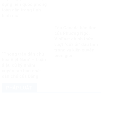
dựng nền quốc phòng
toàn dân trong tình
hình mới
Tòa Canada bác đơn
của Phương Ngô,
VinFast chính thức
vượt “cửa ải” đầu tiên
trong vụ kiện xuyên
“Phong trào dân chủ
biên giới
hóa Việt Nam” – Luận
điệu cũ kỹ nhằm
xuyên tạc bản chất
dân chủ của Đảng
PHÁP LUẬT