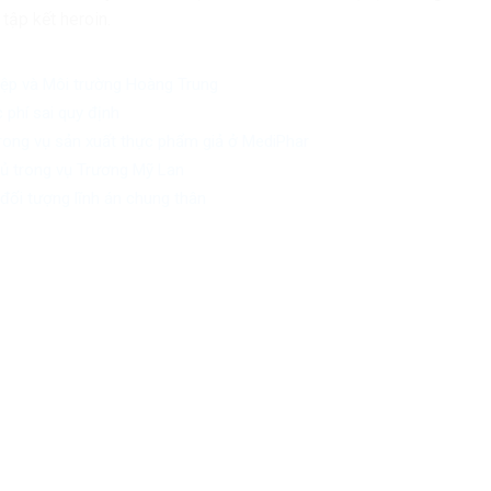
 tập kết heroin.
iệp và Môi trường Hoàng Trung
 phí sai quy định
trong vụ sản xuất thực phẩm giả ở MediPhar
chủ trong vụ Trương Mỹ Lan
đối tượng lĩnh án chung thân