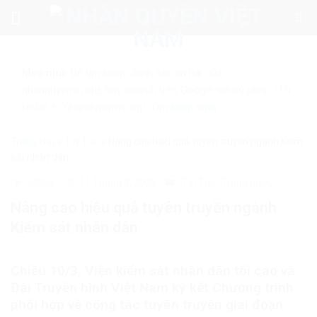
Skip
to
content
Mẹo nhỏ:
Để tìm kiếm chính xác tin bài của
nhanquyenvn.org, hãy search trên Google với cú pháp: "Từ
khóa" + "nhanquyenvn.org".
Tìm kiếm ngay
Trang chủ
»
Tin Tức
»
Nâng cao hiệu quả tuyên truyền ngành Kiểm
sát nhân dân
23093
11 Tháng 3, 2025
Tin Tức
Trong nước
Nâng cao hiệu quả tuyên truyền ngành
Kiểm sát nhân dân
Chiều 10/3, Viện kiểm sát nhân dân tối cao và
Đài Truyền hình Việt Nam ký kết Chương trình
phối hợp về công tác tuyên truyền giai đoạn