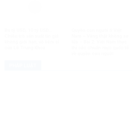
Ba tỷ USD, 10 tỷ USD…
Quyền con người ở Việt
Chiêu trò sản xuất tin giả
Nam – Vàng thật không sợ
không giới hạn, vô liêm sỉ
lửa – Bài 2: Việt Nam thực
của Lê Trung Khoa
thi các chuẩn mực quốc tế
về quyền con người
PHÁP LUẬT