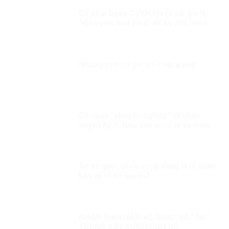
Có phải Đảng CSVN bịa ra cái gọi là
“diễn biến hòa bình” để hù dọa nhân
dân?
Những con rối giở trò chống phá
Cơ quan “chuyên nghiệp” về nhân
quyền Kỳ 1: Nhu cầu quốc tế và quốc
gia
Ân xá quốc tế có xứng đáng là tổ chức
bảo vệ nhân quyền?
NHẬN THỨC MỚI VỀ “ĐỨC” VÀ “TÀI”
TRONG XÂY DỰNG CÁN BỘ