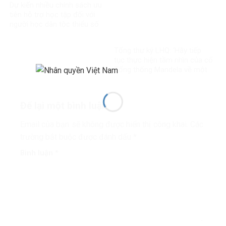
Dự kiến nhiều chính sách ưu
tiên hỗ trợ học tập đối với
người học dân tộc thiểu số
rất ít người
Tổng thư ký LHQ: ‘Hãy tiếp
tục thực hiện tầm nhìn của cố
Tổng thống Mandela về một
thế giới công bằng, toàn diện,
bình đẳng và hòa bình’
Để lại một bình luận
Email của bạn sẽ không được hiển thị công khai.
Các
trường bắt buộc được đánh dấu
*
Bình luận
*