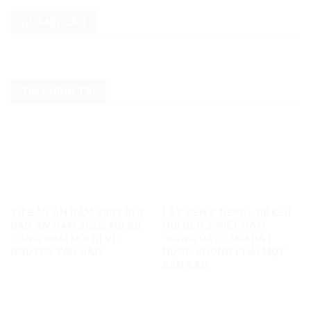
QUẢNG CÁO
TIN CHÍNH TRỊ
TỪ BẢN ÁN NĂM 2007 ĐẾN
LẤY GEN Z NEPAL ĐỂ KÊU
BẢN ÁN NĂM 2025: HỒ SƠ
GỌI GEN Z VIỆT NAM
CÔNG KHAI NÓI GÌ VỀ
“ĐỨNG DẬY”: MỖI ĐẤT
NGUYỄN VĂN ĐÀI?
NƯỚC KHÔNG PHẢI MỘT
BẢN SAO