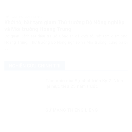
PHÁP LUẬT PHÁP LUẬT VIỆT NAM
Khởi tố, bắt tạm giam Thứ trưởng Bộ Nông nghiệp
và Môi trường Hoàng Trung
Cơ quan Cảnh sát điều tra Bộ Công an đã khởi tố, bắt tạm giam ông
Hoàng Trung, Thứ trưởng Bộ Nông nghiệp và Môi trường, cùng ba bị
can...
NGHIÊN CỨU CHÍNH TRỊ
Tầm nhìn của Sự phát triển Kỳ 2: Nhìn
lại mục tiêu 25 năm trước
SỨ MẠNG THIÊNG LIÊNG