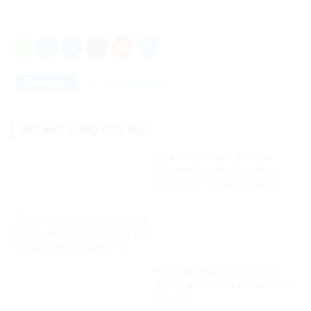
Danh mục:
Tin Tức
Trong nước
Bài viết cùng chủ đề:
Tòa Canada bác đơn của
Phương Ngô, VinFast chính
thức vượt “cửa ải” đầu tiên
trong vụ kiện xuyên biên giới
Thuật toán không biết thương
trẻ em: Vì sao nhiều quốc gia
đang tăng cường bảo vệ
người dưới 16 tuổi trên mạng
Không chỉ hạn chế, cần tạo
xã hội?
không gian mạng an toàn cho
trẻ em