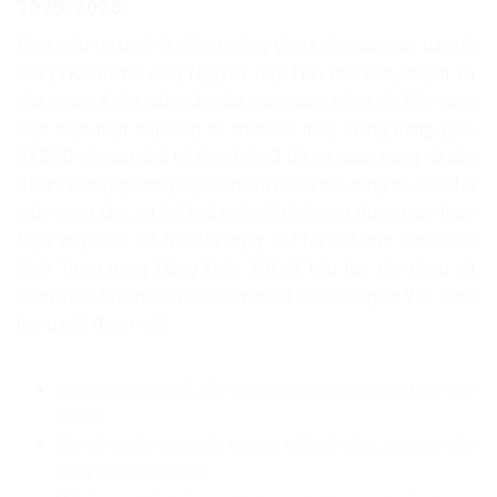
2025-2026.
Phát biểu tại buổi lễ, Viện trưởng Viện kiểm sát nhân dân tối
cao (VKSND tối cao) Nguyễn Huy Tiến cho biết, nhiệm vụ
của ngành Kiểm sát nhân dân ngày càng nặng nề. Bên cạnh
việc thực hiện sắp xếp tổ chức bộ máy, Trung ương giao
VKSND tối cao chủ trì thực hiện 3 đề án quan trọng, là các
đề án về quy phạm pháp luật với nhiều nội dung có tính đổi
mới, trọng tâm, cụ thể hoá một số nhiệm vụ được giao theo
Nghị quyết số 27-NQ/TW ngày 9/11/2022 của Ban Chấp
hành Trung ương Đảng khóa XIII về tiếp tục xây dựng và
hoàn thiện Nhà nước pháp quyền Xã hội chủ nghĩa Việt Nam
trong giai đoạn mới.
Không chỉ hạn chế, cần tạo không gian mạng an toàn cho
trẻ em
Kết nối nguồn lực quốc tế phát triển kỹ năng, việc làm bền
vững cho thanh niên