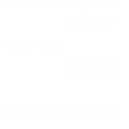
tế khôi phục hoạt động, huy
Việt Nam yêu cầu tăng ni tích
động hơn 293 triệu USD để tái
cực tham gia công tác đền
thiết
ơn đáp nghĩa
Tây Ninh: Khởi tố vụ án nuôi
nhốt, mua bán 104 động vật
hoang dã trái pháp luật
Đối thoại Nhân quyền thường
niên Việt Nam – EU năm 2026
Lễ Vu Lan: Giáo hội Phật giáo
Việt Nam yêu cầu tăng ni tích
cực tham gia công tác đền
ơn đáp nghĩa
Đối thoại Nhân quyền thường
Hợp lực đa bên thúc đẩy giảm
niên Việt Nam – EU năm 2026
nghèo đa chiều bền vững