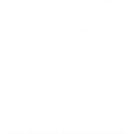
Mở rộng cơ hội tiếp cận dịch vụ sức khỏe sinh sản cho
nữ công nhân
Bảo vệ trẻ em trước vòng xoáy của thuật toán mạng xã
hội
Lễ Vu Lan: Giáo hội Phật giáo Việt Nam yêu cầu tăng ni
tích cực tham gia công tác đền ơn đáp nghĩa
Viện kiểm sát nhân dân tối cao và Đài Truyền hình Việt Nam