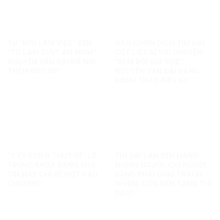
TỪ “MỜI LÀM VIỆC” ĐẾN
GÁN CHIẾN DỊCH TÌM HÀI
“TÔ LÂM SUỴT AN NINH”:
CỐT LIỆT SĨ VỚI CHUYỆN
NGUYỄN VĂN ĐÀI ĐÃ NỐI
“XEM BÓI GIỮ GHẾ”:
THÊM ĐIỀU GÌ?
NGUYỄN VĂN ĐÀI ĐANG
ĐÁNH TRÁO ĐIỀU GÌ?
“3 TỶ USD Ở THỤY SĨ”: LÊ
TIN SAI LAN ĐẾN HÀNG
TRUNG KHOA ĐANG ĐƯA
NGHÌN NGƯỜI: CHỈ NGƯỜI
TIN HAY CHỈ KỂ MỘT CÂU
ĐĂNG PHẢI CHỊU TRÁCH
CHUYỆN?
NHIỆM, CÒN NỀN TẢNG THÌ
SAO?