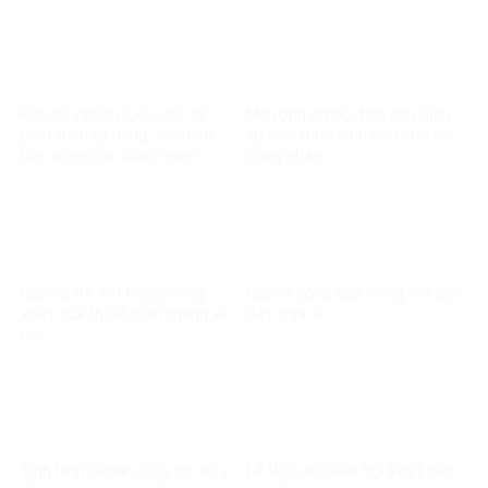
Kết nối nguồn lực quốc tế
Mở rộng cơ hội tiếp cận dịch
phát triển kỹ năng, việc làm
vụ sức khỏe sinh sản cho nữ
bền vững cho thanh niên
công nhân
Bảo vệ trẻ em trước vòng
Quyền công dân trong thế giới
xoáy của thuật toán mạng xã
đầy chia rẽ
hội
Tình hình Sudan: 75% cơ sở y
Lễ Vu Lan: Giáo hội Phật giáo