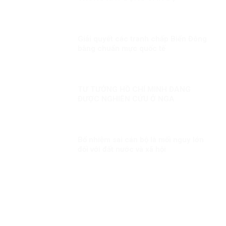
Giải quyết các tranh chấp Biển Đông
bằng chuẩn mực quốc tế
TƯ TƯỞNG HỒ CHÍ MINH ĐANG
ĐƯỢC NGHIÊN CỨU Ở NGA
Bổ nhiệm sai cán bộ là mối nguy lớn
đối với đất nước và xã hội