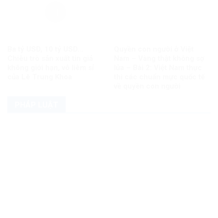
Ba tỷ USD, 10 tỷ USD…
Quyền con người ở Việt
Chiêu trò sản xuất tin giả
Nam – Vàng thật không sợ
không giới hạn, vô liêm sỉ
lửa – Bài 2: Việt Nam thực
của Lê Trung Khoa
thi các chuẩn mực quốc tế
về quyền con người
PHÁP LUẬT