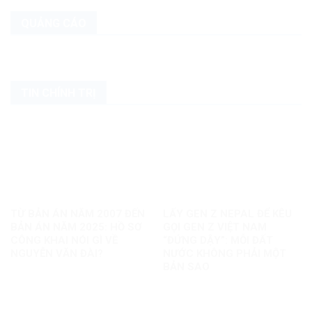
QUẢNG CÁO
TIN CHÍNH TRỊ
TỪ BẢN ÁN NĂM 2007 ĐẾN
LẤY GEN Z NEPAL ĐỂ KÊU
BẢN ÁN NĂM 2025: HỒ SƠ
GỌI GEN Z VIỆT NAM
CÔNG KHAI NÓI GÌ VỀ
“ĐỨNG DẬY”: MỖI ĐẤT
NGUYỄN VĂN ĐÀI?
NƯỚC KHÔNG PHẢI MỘT
BẢN SAO