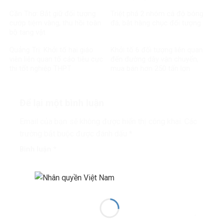
Cần Thơ: Bắt giữ đối tượng
Triệt phá 2 nhóm cá độ bóng
cướp tiệm vàng, thu hồi toàn
đá, bắt hàng chục đối tượng
bộ tang vật
Quảng Trị: Khởi tố hai giáo
Khởi tố 6 đối tượng liên quan
viên liên quan tố cáo tiêu cực
đến đường dây vận chuyển,
thi tốt nghiệp THPT
mua bán hơn 250 tấn lợn
bệnh
Để lại một bình luận
Email của bạn sẽ không được hiển thị công khai.
Các
trường bắt buộc được đánh dấu
*
Bình luận
*