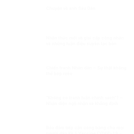
Chuyện về anh Sáu Dân
Nhận thức mới về giai cấp công nhân
và những luận điệu xuyên tạc bản
chất giai cấp công nhân hiện nay
Chiến tranh Nhân dân – Sự thật không
thể bóp méo
“Không có tranh luận chính sách”? –
Nhận diện ngộ nhận và khẳng định
thực chất đối thoại chính sách trong
đời sống nghị trường Việt Nam
Bảo đảm tiếp cận công bằng cho mọi
người dân Kỳ 1:Vaccine COVID-19 –