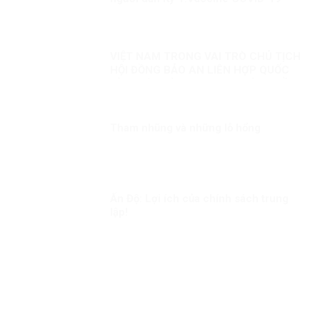
đặc quyền của người giàu?
VIỆT NAM TRONG VAI TRÒ CHỦ TỊCH
HỘI ĐỒNG BẢO AN LIÊN HỢP QUỐC
KỲ 1: HÒA BÌNH, AN NINH VÀ QUYỀN
CON NGƯỜI
Tham nhũng và những lỗ hổng
Ấn Độ: Lợi ích của chính sách trung
lập!