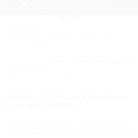
Skip
to
content
Mẹo nhỏ:
Để tìm kiếm chính xác tin bài của
nhanquyenvn.org, hãy search trên Google với cú pháp: "Từ
khóa" + "nhanquyenvn.org".
Tìm kiếm ngay
Trang chủ
»
Pháp luật
»
Hà Nội: Truy tố đối tượng bị truy nã trong
vụ gây rối tại Ô Chợ Dừa
8536
8 Tháng 6, 2026
Pháp luật
Pháp luật Việt Nam
Hà Nội: Truy tố đối tượng bị truy nã trong
vụ gây rối tại Ô Chợ Dừa
Viện Kiểm sát nhân dân khu vực 2 – thành phố Hà Nội yêu
cầu bị can Nguyễn Hoàng Việt đến Cơ quan Công an hoặc