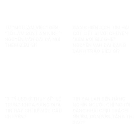
TỪ “MỜI LÀM VIỆC” ĐẾN
GÁN CHIẾN DỊCH TÌM HÀI
“TÔ LÂM SUỴT AN NINH”:
CỐT LIỆT SĨ VỚI CHUYỆN
NGUYỄN VĂN ĐÀI ĐÃ NỐI
“XEM BÓI GIỮ GHẾ”:
THÊM ĐIỀU GÌ?
NGUYỄN VĂN ĐÀI ĐANG
ĐÁNH TRÁO ĐIỀU GÌ?
“3 TỶ USD Ở THỤY SĨ”: LÊ
TIN SAI LAN ĐẾN HÀNG
TRUNG KHOA ĐANG ĐƯA
NGHÌN NGƯỜI: CHỈ NGƯỜI
TIN HAY CHỈ KỂ MỘT CÂU
ĐĂNG PHẢI CHỊU TRÁCH
CHUYỆN?
NHIỆM, CÒN NỀN TẢNG THÌ
SAO?