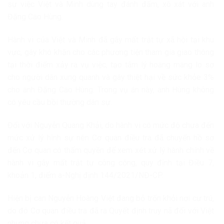
sự việc Việt và Minh dùng tay đánh đấm, xô xát với anh
Đặng Cao Hùng.
Hành vi của Việt và Minh đã gây mất trật tự xã hội tại khu
vực, gây khó khăn cho các phương tiện tham gia giao thông
tại thời điểm xảy ra vụ việc, tạo tâm lý hoang mang lo sợ
cho người dân xung quanh và gây thiệt hại về sức khỏe 3%
cho anh Đặng Cao Hùng. Trong vụ án này, anh Hùng không
có yêu cầu bồi thường dân sự.
Đối với Nguyễn Quang Khải, do hành vi có mức độ chưa đến
mức xử lý hình sự nên Cơ quan điều tra đã chuyển hồ sơ
đến Cơ quan có thẩm quyền để xem xét xử lý hành chính về
hành vi gây mất trật tự công cộng, quy định tại Điều 7,
khoản 1, điểm a-Nghị định 144/2021/NĐ-CP.
Hiện bị can Nguyễn Hoàng Việt đang bỏ trốn khỏi nơi cư trú,
do đó Cơ quan điều tra đã ra Quyết định truy nã đối với Việt
nhưng chưa có kết quả.