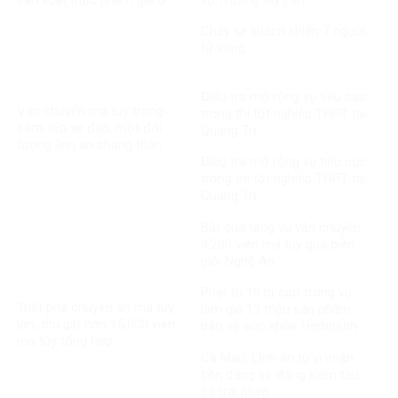
MediPhar
Cháy xe khách khiến 7 người
tử vong​
Điều tra mở rộng vụ tiêu cực
Vận chuyển ma túy trong
trong thi tốt nghiệp THPT tại
săm, lốp xe đạp, một đối
Quảng Trị
tượng lĩnh án chung thân
Điều tra mở rộng vụ tiêu cực
trong thi tốt nghiệp THPT tại
Quảng Trị
Bắt quả tang vụ vận chuyển
3.200 viên ma túy qua biên
giới Nghệ An
Phạt tù 19 bị cáo trong vụ
Triệt phá chuyên án ma túy
làm giả 13 triệu sản phẩm
lớn, thu giữ hơn 15.000 viên
bảo vệ sức khỏe Herbitech
ma túy tổng hợp
Cà Mau: Lĩnh án tù vì nhận
tiền đăng ký, đăng kiểm tàu
cá trái phép