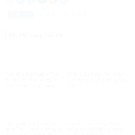
Danh mục:
Pháp luật
Pháp luật Việt Nam
Bài viết cùng chủ đề:
Khởi tố, bắt tạm giam Thứ
Khởi tố Giám đốc Trung tâm
trưởng Bộ Nông nghiệp và
giáo dục vì thu học phí sai quy
Môi trường Hoàng Trung
định
Hai cựu lãnh đạo Cục Hải
Tiếp tục chi trả hơn 318 tỷ
quan lĩnh 13 năm tù trong vụ
đồng cho các trái chủ trong
sản xuất thực phẩm giả ở
vụ Trương Mỹ Lan