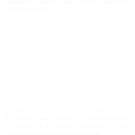
Viện Kiểm sát nhân dân nơi gần nhất đầu thú, hưởng chính
sách khoan hồng của Nhà nước.
Khởi tố, bắt tạm giam Thứ trưởng Bộ Nông nghiệp và Môi
trường Hoàng Trung
Khởi tố Giám đốc Trung tâm giáo dục vì thu học phí sai
quy định
Hai cựu lãnh đạo Cục Hải quan lĩnh 13 năm tù trong vụ
sản xuất thực phẩm giả ở MediPhar
Tiếp tục chi trả hơn 318 tỷ đồng cho các trái chủ trong vụ
Trương Mỹ Lan
Vận chuyển ma túy trong săm, lốp xe đạp, một đối tượng
lĩnh án chung thân
Viện Kiểm sát Nhân dân khu vực 2 – thành phố Hà Nội vừa
ban hành thông báo về việc truy tố bị can là đối tượng bị
truy nã trong vụ án gây rối trật tự công cộng xảy ra tại ngõ
34 phố Hoàng Cầu, phường Ô Chợ Dừa, Hà Nội.