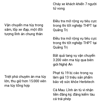
MediPhar
Cháy xe khách khiến 7 người
tử vong​
Điều tra mở rộng vụ tiêu cực
Vận chuyển ma túy trong
trong thi tốt nghiệp THPT tại
săm, lốp xe đạp, một đối
Quảng Trị
tượng lĩnh án chung thân
Điều tra mở rộng vụ tiêu cực
trong thi tốt nghiệp THPT tại
Quảng Trị
Bắt quả tang vụ vận chuyển
3.200 viên ma túy qua biên
giới Nghệ An
Phạt tù 19 bị cáo trong vụ
Triệt phá chuyên án ma túy
làm giả 13 triệu sản phẩm
lớn, thu giữ hơn 15.000 viên
bảo vệ sức khỏe Herbitech
ma túy tổng hợp
Cà Mau: Lĩnh án tù vì nhận
tiền đăng ký, đăng kiểm tàu
cá trái phép