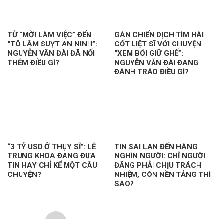
TỪ “MỜI LÀM VIỆC” ĐẾN
GÁN CHIẾN DỊCH TÌM HÀI
“TÔ LÂM SUỴT AN NINH”:
CỐT LIỆT SĨ VỚI CHUYỆN
NGUYỄN VĂN ĐÀI ĐÃ NỐI
“XEM BÓI GIỮ GHẾ”:
THÊM ĐIỀU GÌ?
NGUYỄN VĂN ĐÀI ĐANG
ĐÁNH TRÁO ĐIỀU GÌ?
“3 TỶ USD Ở THỤY SĨ”: LÊ
TIN SAI LAN ĐẾN HÀNG
TRUNG KHOA ĐANG ĐƯA
NGHÌN NGƯỜI: CHỈ NGƯỜI
TIN HAY CHỈ KỂ MỘT CÂU
ĐĂNG PHẢI CHỊU TRÁCH
CHUYỆN?
NHIỆM, CÒN NỀN TẢNG THÌ
SAO?