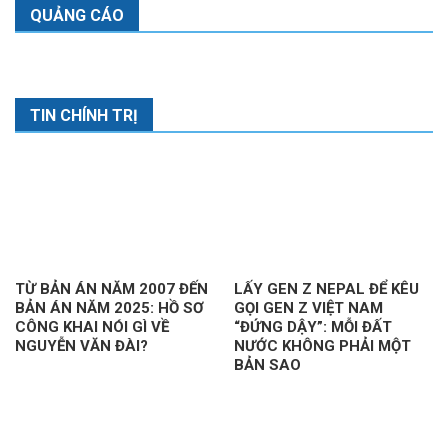
QUẢNG CÁO
TIN CHÍNH TRỊ
TỪ BẢN ÁN NĂM 2007 ĐẾN
LẤY GEN Z NEPAL ĐỂ KÊU
BẢN ÁN NĂM 2025: HỒ SƠ
GỌI GEN Z VIỆT NAM
CÔNG KHAI NÓI GÌ VỀ
“ĐỨNG DẬY”: MỖI ĐẤT
NGUYỄN VĂN ĐÀI?
NƯỚC KHÔNG PHẢI MỘT
BẢN SAO