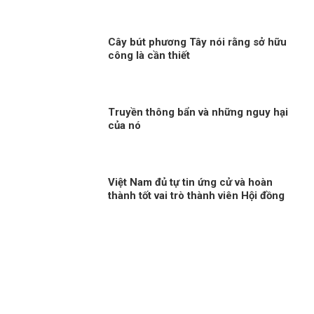
Cây bút phương Tây nói rằng sở hữu
công là cần thiết
Truyền thông bẩn và những nguy hại
của nó
Việt Nam đủ tự tin ứng cử và hoàn
thành tốt vai trò thành viên Hội đồng
nhân quyền LHQ Kỳ 2: Năng lực làm
cầu nối giữa ASEAN và thế giới