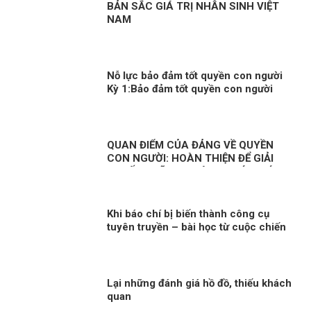
BẢN SẮC GIÁ TRỊ NHÂN SINH VIỆT
NAM
Nỗ lực bảo đảm tốt quyền con người
Kỳ 1:Bảo đảm tốt quyền con người
trong mọi hoàn cảnh
QUAN ĐIỂM CỦA ĐẢNG VỀ QUYỀN
CON NGƯỜI: HOÀN THIỆN ĐỂ GIẢI
QUYẾT NHỮNG THÁCH THỨC MỚI
Khi báo chí bị biến thành công cụ
tuyên truyền – bài học từ cuộc chiến
Syria
Lại những đánh giá hồ đồ, thiếu khách
quan