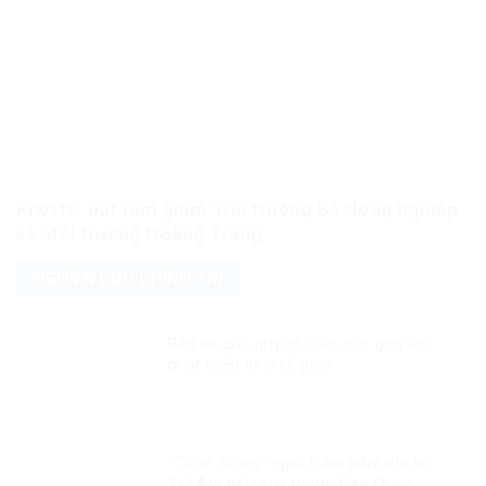
Khởi tố, bắt tạm giam Thứ trưởng Bộ Nông nghiệp
và Môi trường Hoàng Trung
NGHIÊN CỨU CHÍNH TRỊ
Bảo vệ chủ quyền biển đảo gắn với
phát triển kinh tế biển
“Cuộc chiến” ngót trăm năm đòi lại
Tết Âm lịch của người Hàn Quốc