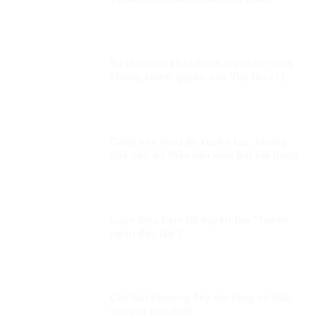
Sự thật các khoá huấn luyện kỹ năng
chống chính quyền của Việt tân (1):
Thủ đoạn lừa phỉnh, mua chuộc người
tham gia!
Cảnh báo mưu đồ xuyên tạc, chống
phá các dự thảo văn kiện Đại hội Đảng
Luận điệu hàm hồ xuyên tạc “Tuyên
ngôn độc lập”!
Cây bút phương Tây nói rằng sở hữu
công là cần thiết