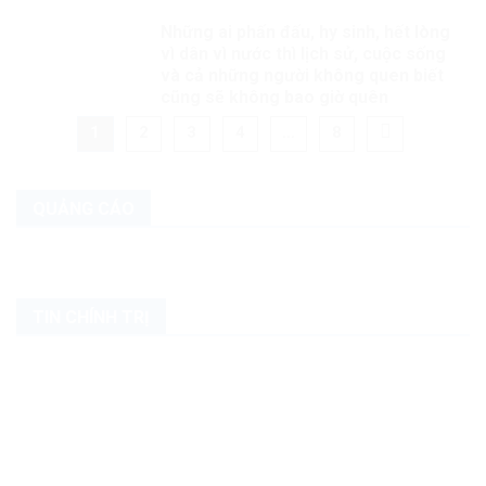
Những ai phấn đấu, hy sinh, hết lòng
vì dân vì nước thì lịch sử, cuộc sống
và cả những người không quen biết
cũng sẽ không bao giờ quên
1
2
3
4
…
8
QUẢNG CÁO
TIN CHÍNH TRỊ