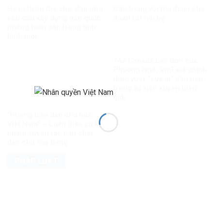
Hoàn thiện thể chế, đáp ứng
Cẩn trọng với thủ đoạn phá
yêu cầu xây dựng nền quốc
đoàn kết nội bộ
phòng toàn dân trong tình
hình mới
Tòa Canada bác đơn của
Phương Ngô, VinFast chính
thức vượt “cửa ải” đầu tiên
trong vụ kiện xuyên biên
giới
“Phong trào dân chủ hóa
Việt Nam” – Luận điệu cũ kỹ
nhằm xuyên tạc bản chất
dân chủ của Đảng
PHÁP LUẬT