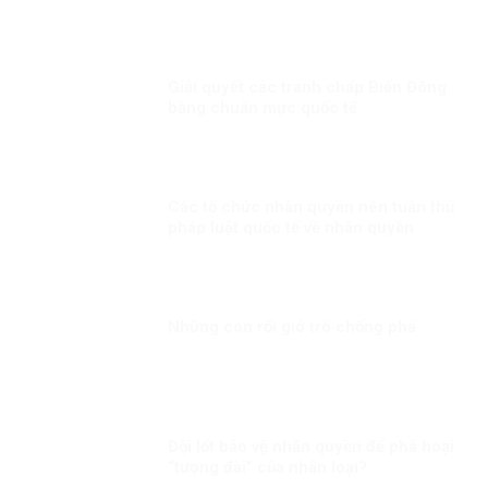
Giải quyết các tranh chấp Biển Đông
bằng chuẩn mực quốc tế
Các tổ chức nhân quyền nên tuân thủ
pháp luật quốc tế về nhân quyền
Những con rối giở trò chống phá
Đội lốt bảo vệ nhân quyền để phá hoại
“tượng đài” của nhân loại?