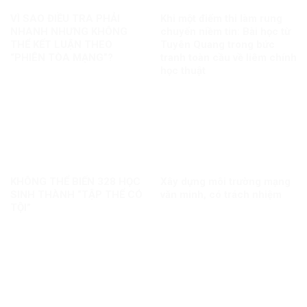
VÌ SAO ĐIỀU TRA PHẢI
Khi một điểm thi làm rung
NHANH NHƯNG KHÔNG
chuyển niềm tin: Bài học từ
THỂ KẾT LUẬN THEO
Tuyên Quang trong bức
“PHIÊN TÒA MẠNG”?
tranh toàn cầu về liêm chính
học thuật
KHÔNG THỂ BIẾN 328 HỌC
Xây dựng môi trường mạng
SINH THÀNH “TẬP THỂ CÓ
văn minh, có trách nhiệm
TỘI”