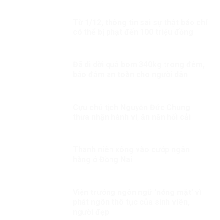
Từ 1/12, thông tin sai sự thật báo chí
có thể bị phạt đến 100 triệu đồng
Đã di dời quả bom 340kg trong đêm,
bảo đảm an toàn cho người dân
Cựu chủ tịch Nguyễn Đức Chung
thừa nhận hành vi, ăn năn hối cải
Thanh niên xông vào cướp ngân
hàng ở Đồng Nai
Viện trưởng ngôn ngữ ‘nóng mặt’ vì
phát ngôn thô tục của sinh viên,
người đẹp