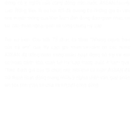
động có ý nghĩa của cộng đồng các nước ASEAN tại Hy
Lạp. Đồng thời, là cơ hội tốt để quảng bá những giá trị văn
hóa truyền thống của Việt Nam đến đông đảo quan chức sở
tại, các đoàn ngoại giao và công chúng Hy Lap.
Tại sự kiện, Chủ tịch Tổ chức từ thiện “Những người bạn
của trẻ em” của Hy Lạp ghi nhận và cảm ơn các nước
ASEAN đã đồng hành trong nhiều hoạt động hỗ trợ trẻ em
có hoàn cảnh khó khăn tại Hy Lạp trong suốt 4 năm qua.
Theo đánh giá của tổ chức này, Hội chợ từ thiện ASEAN đã
trở thành hoạt động mang nhiều ý nghĩa nhân văn, góp phần
lan tỏa tinh thần sẻ chia và kết nối cộng đồng.