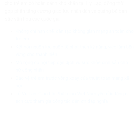
cho trẻ em có hoàn cảnh khó khăn tại Hy Lạp, đồng thời
góp phần tăng cường giao lưu nhân dân và quảng bá bản
sắc văn hóa các quốc gia.
Không chỉ hạn chế, cần tạo không gian mạng an toàn cho
trẻ em
Kết nối nguồn lực quốc tế phát triển kỹ năng, việc làm bền
vững cho thanh niên
Mở rộng cơ hội tiếp cận dịch vụ sức khỏe sinh sản cho
nữ công nhân
Bảo vệ trẻ em trước vòng xoáy của thuật toán mạng xã
hội
Lễ Vu Lan: Giáo hội Phật giáo Việt Nam yêu cầu tăng ni
tích cực tham gia công tác đền ơn đáp nghĩa