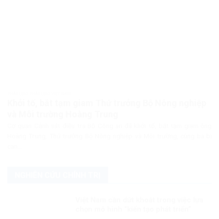
PHÁP LUẬT PHÁP LUẬT VIỆT NAM
Khởi tố, bắt tạm giam Thứ trưởng Bộ Nông nghiệp
và Môi trường Hoàng Trung
Cơ quan Cảnh sát điều tra Bộ Công an đã khởi tố, bắt tạm giam ông
Hoàng Trung, Thứ trưởng Bộ Nông nghiệp và Môi trường, cùng ba bị
can...
NGHIÊN CỨU CHÍNH TRỊ
Việt Nam cần dứt khoát trong việc lựa
chọn mô hình “kiến tạo phát triển”