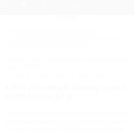
Skip
to
content
Mẹo nhỏ:
Để tìm kiếm chính xác tin bài của
nhanquyenvn.org, hãy search trên Google với cú pháp: "Từ
khóa" + "nhanquyenvn.org".
Tìm kiếm ngay
Trang chủ
»
Tin Tức
»
ASEAN và bạn bè quốc tế chung tay vì trẻ
em khó khăn tại Hy Lạp
11499
13 Tháng 5, 2026
Tin Tức
Trong nước
ASEAN và bạn bè quốc tế chung tay vì trẻ
em khó khăn tại Hy Lạp
Hội chợ từ thiện ASEAN Plus Friends Bazaar lần thứ 4 diễn
ra tại thủ đô Athens đã quy tụ các nước ASEAN cùng nhiều
đối tác quốc tế tham gia các hoạt động thiện nguyện dành