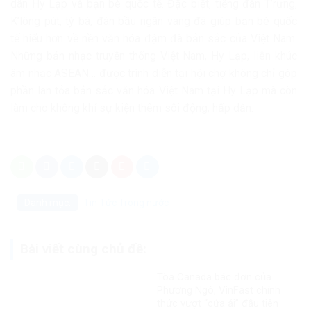
dân Hy Lạp và bạn bè quốc tế. Đặc biệt, tiếng đàn T’rưng,
K’lông pút, tỳ bà, đàn bầu ngân vang đã giúp bạn bè quốc
tế hiểu hơn về nền văn hóa đậm đà bản sắc của Việt Nam.
Những bản nhạc truyền thống Việt Nam, Hy Lạp, liên khúc
âm nhạc ASEAN… được trình diễn tại hội chợ không chỉ góp
phần lan tỏa bản sắc văn hóa Việt Nam tại Hy Lạp mà còn
làm cho không khí sự kiện thêm sôi động, hấp dẫn.
Danh mục:
Tin Tức
Trong nước
Bài viết cùng chủ đề:
Tòa Canada bác đơn của
Phương Ngô, VinFast chính
thức vượt “cửa ải” đầu tiên