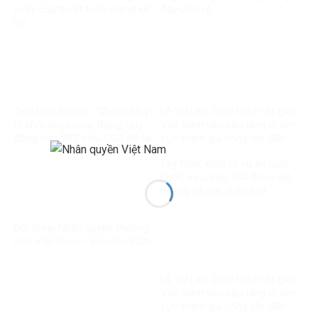
xoáy của thuật toán mạng xã
đầy chia rẽ
hội
Tình hình Sudan: 75% cơ sở y
Lễ Vu Lan: Giáo hội Phật giáo
tế khôi phục hoạt động, huy
Việt Nam yêu cầu tăng ni tích
động hơn 293 triệu USD để tái
cực tham gia công tác đền
thiết
ơn đáp nghĩa
Tây Ninh: Khởi tố vụ án nuôi
nhốt, mua bán 104 động vật
hoang dã trái pháp luật
Đối thoại Nhân quyền thường
niên Việt Nam – EU năm 2026
Lễ Vu Lan: Giáo hội Phật giáo
Việt Nam yêu cầu tăng ni tích
cực tham gia công tác đền