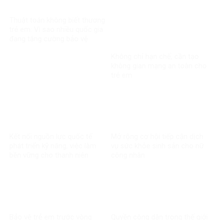
trong vụ kiện xuyên biên giới
Thuật toán không biết thương
trẻ em: Vì sao nhiều quốc gia
đang tăng cường bảo vệ
người dưới 16 tuổi trên mạng
Không chỉ hạn chế, cần tạo
xã hội?
không gian mạng an toàn cho
trẻ em
Kết nối nguồn lực quốc tế
Mở rộng cơ hội tiếp cận dịch
phát triển kỹ năng, việc làm
vụ sức khỏe sinh sản cho nữ
bền vững cho thanh niên
công nhân
Bảo vệ trẻ em trước vòng
Quyền công dân trong thế giới