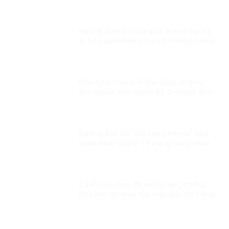
Bảo vệ quyền của người mang thai Kỳ
3: Để người mang thai hộ không còn là
người yếu thế
Mục tiêu chung là bảo đảm và thúc
đẩy quyền con người Kỳ 3: Quyết định
sáng suốt
Đương đầu với “làn sóng tin giả” liên
quan dịch Covid-19 trong công nhân
Cảnh báo mưu đồ xuyên tạc, chống
phá các dự thảo văn kiện Đại hội Đảng