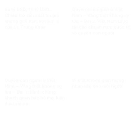
Ba tỷ USD, 10 tỷ USD…
Quyền con người ở Việt
Chiêu trò sản xuất tin giả
Nam – Vàng thật không sợ
không giới hạn, vô liêm sỉ
lửa – Bài 2: Việt Nam thực
của Lê Trung Khoa
thi các chuẩn mực quốc tế
về quyền con người
Quyền con người ở Việt
Vì một không gian mạng
Nam – Vàng thật không sợ
nhân văn cho mỗi người
lửa – Bài 1: Minh chứng
khách quan bác bỏ mọi luận
điệu sai trái