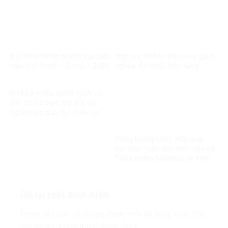
ơn đáp nghĩa
Đối thoại Nhân quyền thường
Hợp lực đa bên thúc đẩy giảm
niên Việt Nam – EU năm 2026
nghèo đa chiều bền vững
Dự kiến nhiều chính sách ưu
tiên hỗ trợ học tập đối với
người học dân tộc thiểu số
rất ít người
Tổng thư ký LHQ: ‘Hãy tiếp
tục thực hiện tầm nhìn của cố
Tổng thống Mandela về một
thế giới công bằng, toàn diện,
bình đẳng và hòa bình’
Để lại một bình luận
Email của bạn sẽ không được hiển thị công khai.
Các
trường bắt buộc được đánh dấu
*