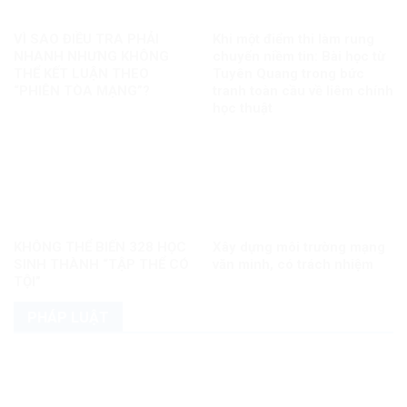
VÌ SAO ĐIỀU TRA PHẢI
Khi một điểm thi làm rung
NHANH NHƯNG KHÔNG
chuyển niềm tin: Bài học từ
THỂ KẾT LUẬN THEO
Tuyên Quang trong bức
“PHIÊN TÒA MẠNG”?
tranh toàn cầu về liêm chính
học thuật
KHÔNG THỂ BIẾN 328 HỌC
Xây dựng môi trường mạng
SINH THÀNH “TẬP THỂ CÓ
văn minh, có trách nhiệm
TỘI”
PHÁP LUẬT