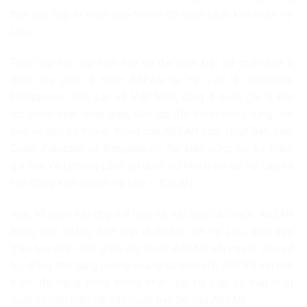
thời gây quỹ từ thiện cho trẻ em có hoàn cảnh khó khăn Hy
Lạp.
Tham dự hội chợ năm nay có đại diện Đại sứ quán của 8
quốc gia, gồm 4 nước ASEAN tại Hy Lạp là Indonesia,
Philippines, Thái Lan và Việt Nam; cùng 4 quốc gia là Đối
tác chiến lược toàn diện, Đối tác đối thoại trong từng lĩnh
vực và bạn bè truyền thống của ASEAN gồm Nhật Bản, Hàn
Quốc, Pakistan và Bangladesh. Sự kiện cũng có sự tham
gia của Văn phòng Lãnh sự danh dự Malaysia tại Hy Lạp và
Hội đồng Kinh doanh Hy Lạp – ASEAN.
Việc tổ chức hội chợ thể hiện nỗ lực của các nước ASEAN
trong việc khẳng định tình đoàn kết với Hy Lạp, thúc đẩy
giao lưu nhân dân giữa các nước ASEAN với người dân sở
tại, đồng thời tăng cường quảng bá hình ảnh ASEAN với tinh
thần “đa dạng trong thống nhất” tại Hy Lạp và thắt chặt
quan hệ hữu nghị với các nước bạn bè của ASEAN.