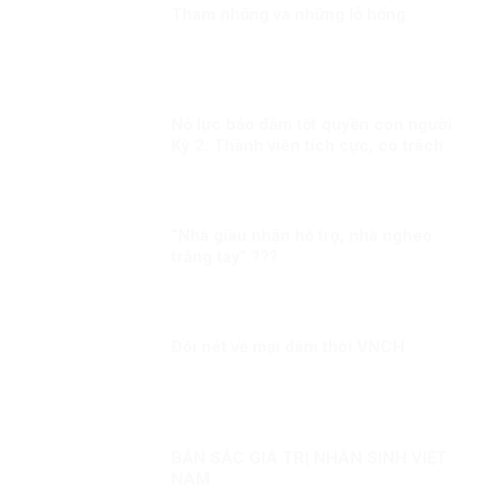
Tham nhũng và những lỗ hổng
Nỗ lực bảo đảm tốt quyền con người
Kỳ 2: Thành viên tích cực, có trách
nhiệm trong cộng đồng quốc tế
“Nhà giàu nhận hỗ trợ, nhà nghèo
trắng tay” ???
Đôi nét về mại dâm thời VNCH
BẢN SẮC GIÁ TRỊ NHÂN SINH VIỆT
NAM