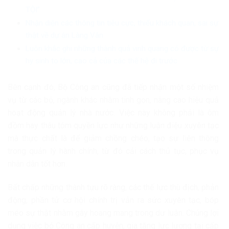
TỘI”
Nhận diện các thông tin tiêu cực, thiếu khách quan, sai sự
thật về dự án Làng Vân
Luôn khắc ghi những thành quả vinh quang có được từ sự
hy sinh to lớn, cao cả của các thế hệ đi trước
Bên cạnh đó, Bộ Công an cũng đã tiếp nhận một số nhiệm
vụ từ các bộ, ngành khác nhằm tinh gọn, nâng cao hiệu quả
hoạt động quản lý nhà nước. Việc này không phải là ôm
đồm hay thâu tóm quyền lực như những luận điệu xuyên tạc
mà thực chất là để giảm chồng chéo, tạo sự liên thông
trong quản lý hành chính, từ đó cải cách thủ tục, phục vụ
nhân dân tốt hơn.
Bất chấp những thành tựu rõ ràng, các thế lực thù địch, phản
động, phần tử cơ hội chính trị vẫn ra sức xuyên tạc, bóp
méo sự thật nhằm gây hoang mang trong dư luận. Chúng lợi
dụng việc bỏ Công an cấp huyện, gia tăng lực lượng tại cấp