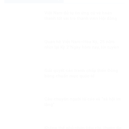
Việt Nam đủ tự tin ứng cử và hoàn
thành tốt vai trò thành viên Hội đồng
nhân quyền LHQ Kỳ 1: Việt Nam sẽ
làm gì nếu đắc cử?
Quan hệ Việt Nam–Hoa Kỳ, 25 năm
nhìn lại Kỳ 2″Ngày hôm nay, tôi tuyên
bố bình thường hóa quan hệ ngoại
giao với Việt Nam”
Giải quyết các tranh chấp Biển Đông
bằng chuẩn mực quốc tế
Câu chuyện người tố cáo và “xã hội im
lặng”
Không thể phủ nhận tiêu chí, thước đo