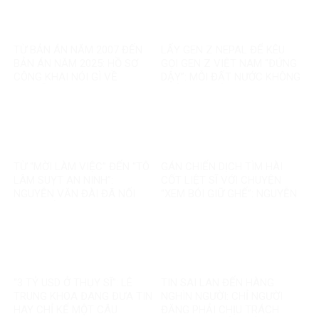
TỪ BẢN ÁN NĂM 2007 ĐẾN
LẤY GEN Z NEPAL ĐỂ KÊU
BẢN ÁN NĂM 2025: HỒ SƠ
GỌI GEN Z VIỆT NAM “ĐỨNG
CÔNG KHAI NÓI GÌ VỀ
DẬY”: MỖI ĐẤT NƯỚC KHÔNG
NGUYỄN VĂN ĐÀI?
PHẢI MỘT BẢN SAO
TỪ “MỜI LÀM VIỆC” ĐẾN “TÔ
GÁN CHIẾN DỊCH TÌM HÀI
LÂM SUỴT AN NINH”:
CỐT LIỆT SĨ VỚI CHUYỆN
NGUYỄN VĂN ĐÀI ĐÃ NỐI
“XEM BÓI GIỮ GHẾ”: NGUYỄN
THÊM ĐIỀU GÌ?
VĂN ĐÀI ĐANG ĐÁNH TRÁO
ĐIỀU GÌ?
“3 TỶ USD Ở THỤY SĨ”: LÊ
TIN SAI LAN ĐẾN HÀNG
TRUNG KHOA ĐANG ĐƯA TIN
NGHÌN NGƯỜI: CHỈ NGƯỜI
HAY CHỈ KỂ MỘT CÂU
ĐĂNG PHẢI CHỊU TRÁCH