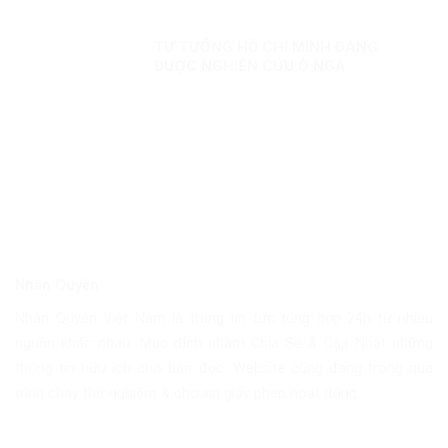
TƯ TƯỞNG HỒ CHÍ MINH ĐANG
ĐƯỢC NGHIÊN CỨU Ở NGA
Nhân Quyền
Nhân Quyền Việt Nam là trang tin tức tổng hợp 24h từ nhiều
nguồn khác nhau. Mục đích nhằm Chia Sẽ & Cập Nhật những
thông tin hữu ích cho bạn đọc. Website cũng đang trong quá
trình chạy thử nghiệm & chờ xin giấy phép hoạt động.