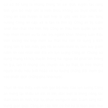
cơ sở để tung ra những thông tin sai lệch, xuyên tạc rằng
tinh gọn bộ máy chỉ là hình thức, không có thực chất, bỏ
Công an cấp huyện là bất hợp lý, gây xáo trộn lớn, tăng
cường Công an cấp xã là tạo ra thời kỳ Công an trị, kiểm
soát dân chặt chẽ hơn, hay Công an thâu tóm quyền lực khi
tiếp nhận nhiệm vụ từ các bộ, ngành khác. Những luận điệu
trên không chỉ bóp méo sự thật mà còn có dụng ý kích
động tâm lý bất mãn, gây rối an ninh chính trị, làm suy giảm
niềm tin của nhân dân đối với lực lượng Công an. Chúng sử
dụng mạng xã hội, truyền thông hải ngoại để phát tán thông
tin giả, tạo ra những câu chuyện sai sự thật, lôi kéo những
người thiếu hiểu biết hoặc có tư tưởng chống đối tham gia
vào chiến dịch chống phá Nhà nước.
Thực tế cho thấy, việc tinh gọn bộ máy của lực lượng Công
an mang lại nhiều lợi ích to lớn, đặc biệt là trong công tác
đảm bảo an ninh, trật tự, phục vụ người dân. Giảm tầng nấc
trung gian giúp Công an cấp tỉnh có thể xử lý toàn diện mọi