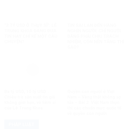
“3 TỶ USD Ở THỤY SĨ”: LÊ
TIN SAI LAN ĐẾN HÀNG
TRUNG KHOA ĐANG ĐƯA
NGHÌN NGƯỜI: CHỈ NGƯỜI
TIN HAY CHỈ KỂ MỘT CÂU
ĐĂNG PHẢI CHỊU TRÁCH
CHUYỆN?
NHIỆM, CÒN NỀN TẢNG THÌ
SAO?
Ba tỷ USD, 10 tỷ USD…
Quyền con người ở Việt
Chiêu trò sản xuất tin giả
Nam – Vàng thật không sợ
không giới hạn, vô liêm sỉ
lửa – Bài 2: Việt Nam thực
của Lê Trung Khoa
thi các chuẩn mực quốc tế
về quyền con người
PHÁP LUẬT