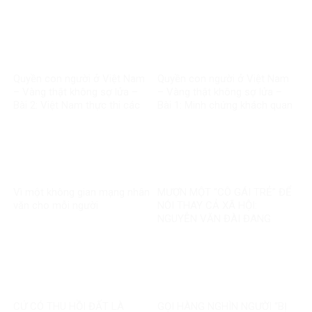
CHUYỆN?
NHIỆM, CÒN NỀN TẢNG THÌ
SAO?
Quyền con người ở Việt Nam
Quyền con người ở Việt Nam
– Vàng thật không sợ lửa –
– Vàng thật không sợ lửa –
Bài 2: Việt Nam thực thi các
Bài 1: Minh chứng khách quan
chuẩn mực quốc tế về quyền
bác bỏ mọi luận điệu sai trái
con người
Vì một không gian mạng nhân
MƯỢN MỘT “CÔ GÁI TRẺ” ĐỂ
văn cho mỗi người
NÓI THAY CẢ XÃ HỘI:
NGUYỄN VĂN ĐÀI ĐANG
GOM MỌI KHÓ KHĂN THÀNH
“MẤT NIỀM TIN”
CỨ CÓ THU HỒI ĐẤT LÀ
GỌI HÀNG NGHÌN NGƯỜI “BỊ