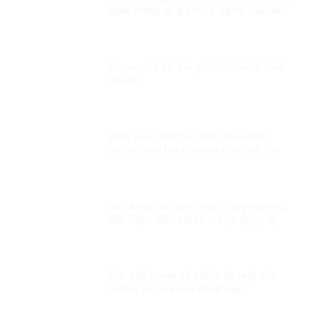
quan trọng về giá trị, ý nghĩa của dân
chủ, nhân quyền
Vì sao chủ đề “tin giả” trở thành “hót
trend”?
Vượt qua “giới hạn của tiền phạt”:
Cưỡng chế hành chính như một trụ
cột bảo đảm thực thi pháp luật trong
quản trị hiện đại
“Di sản tự do” hay chuỗi sai phạm nối
dài: Vạch trần chiêu trò lợi dụng vụ
việc Trịnh Bá Phương và gia đình
Dương Nội
Zân chủ mạng và chiêu lật mặt của
những kẻ lái buôn thuật ngữ