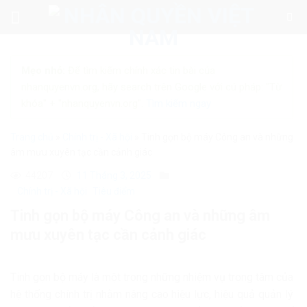
Skip
to
content
Mẹo nhỏ:
Để tìm kiếm chính xác tin bài của
nhanquyenvn.org, hãy search trên Google với cú pháp: "Từ
khóa" + "nhanquyenvn.org".
Tìm kiếm ngay
Trang chủ
»
Chính trị - Xã hội
»
Tinh gọn bộ máy Công an và những
âm mưu xuyên tạc cần cảnh giác
44207
11 Tháng 3, 2025
Chính trị - Xã hội
Tiêu điểm
Tinh gọn bộ máy Công an và những âm
mưu xuyên tạc cần cảnh giác
Tinh gọn bộ máy là một trong những nhiệm vụ trọng tâm của
hệ thống chính trị nhằm nâng cao hiệu lực, hiệu quả quản lý