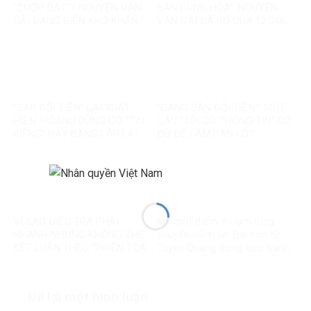
“CƯỚP ĐẤT”? NGUYỄN VĂN
BẦN CÙNG HÓA”: NGUYỄN
ĐÀI ĐANG BIẾN KHÓ KHĂN
VĂN ĐÀI ĐÃ BỎ QUA 12.046
THÀNH MỘT CÂU CHUYỆN
TỶ ĐỒNG TÁI ĐỊNH CƯ VÀ
KHÁC
85.000 SUẤT NHÀ ĐẤT THẾ
NÀO?
“SẮP ĐỔI TIỀN” LẠI XUẤT
“ĐANG BÀN ĐỔI TIỀN”: MỘT
HIỆN: HOÀNG DŨNG CÓ “TIN
CÂU “TÔI CÓ THÔNG TIN” CÓ
RIÊNG” HAY ĐANG LẶP LẠI
ĐỦ ĐỂ LÀM DÂN LO?
MỘT TIN ĐỒN CŨ?
VÌ SAO ĐIỀU TRA PHẢI
Khi một điểm thi làm rung
NHANH NHƯNG KHÔNG THỂ
chuyển niềm tin: Bài học từ
KẾT LUẬN THEO “PHIÊN TÒA
Tuyên Quang trong bức tranh
MẠNG”?
toàn cầu về liêm chính học
thuật
Để lại một bình luận