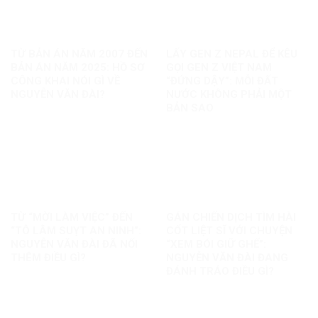
TỪ BẢN ÁN NĂM 2007 ĐẾN
LẤY GEN Z NEPAL ĐỂ KÊU
BẢN ÁN NĂM 2025: HỒ SƠ
GỌI GEN Z VIỆT NAM
CÔNG KHAI NÓI GÌ VỀ
“ĐỨNG DẬY”: MỖI ĐẤT
NGUYỄN VĂN ĐÀI?
NƯỚC KHÔNG PHẢI MỘT
BẢN SAO
TỪ “MỜI LÀM VIỆC” ĐẾN
GÁN CHIẾN DỊCH TÌM HÀI
“TÔ LÂM SUỴT AN NINH”:
CỐT LIỆT SĨ VỚI CHUYỆN
NGUYỄN VĂN ĐÀI ĐÃ NỐI
“XEM BÓI GIỮ GHẾ”:
THÊM ĐIỀU GÌ?
NGUYỄN VĂN ĐÀI ĐANG
ĐÁNH TRÁO ĐIỀU GÌ?