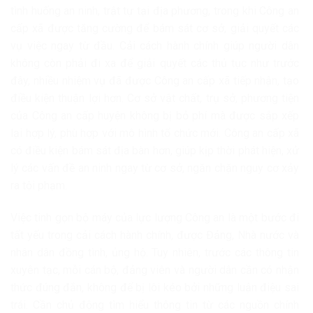
tình huống an ninh, trật tự tại địa phương, trong khi Công an
cấp xã được tăng cường để bám sát cơ sở, giải quyết các
vụ việc ngay từ đầu. Cải cách hành chính giúp người dân
không còn phải đi xa để giải quyết các thủ tục như trước
đây, nhiều nhiệm vụ đã được Công an cấp xã tiếp nhận, tạo
điều kiện thuận lợi hơn. Cơ sở vật chất, trụ sở, phương tiện
của Công an cấp huyện không bị bỏ phí mà được sắp xếp
lại hợp lý, phù hợp với mô hình tổ chức mới. Công an cấp xã
có điều kiện bám sát địa bàn hơn, giúp kịp thời phát hiện, xử
lý các vấn đề an ninh ngay từ cơ sở, ngăn chặn nguy cơ xảy
ra tội phạm.
Việc tinh gọn bộ máy của lực lượng Công an là một bước đi
tất yếu trong cải cách hành chính, được Đảng, Nhà nước và
nhân dân đồng tình, ủng hộ. Tuy nhiên, trước các thông tin
xuyên tạc, mỗi cán bộ, đảng viên và người dân cần có nhận
thức đúng đắn, không để bị lôi kéo bởi những luận điệu sai
trái. Cần chủ động tìm hiểu thông tin từ các nguồn chính