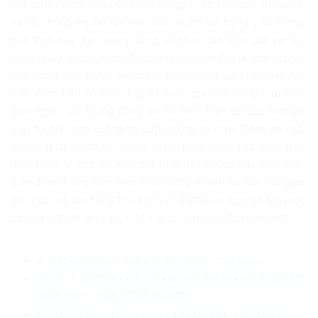
nhà nước, đảm bảo vận hành thông suốt, tinh giản biên chế
và tập trung nguồn lực vào các nhiệm vụ trọng yếu. Trong
quá trình này, lực lượng Công an nhân dân luôn giữ vai trò
tiên phong, gương mẫu, đạt được những kết quả quan trọng,
góp phần xây dựng nền hành chính phục vụ nhân dân tốt
hơn, đảm bảo an ninh, trật tự quốc gia. Chỉ trong một thời
gian ngắn, lực lượng Công an đã thực hiện tái cấu trúc bộ
máy từ bốn cấp xuống ba cấp, không tổ chức Công an cấp
huyện, giúp giảm tầng nấc trung gian, nâng cao hiệu quả
điều hành. Việc triển khai mô hình này không gây xáo trộn,
gián đoạn trong thực hiện chức năng, nhiệm vụ của Công an
các cấp mà còn tăng tính liên kết, đảm bảo nguyên tắc một
cơ quan làm nhiều việc, một việc chỉ có một đơn vị chủ trì.
Vì một không gian mạng nhân văn cho mỗi người
VÌ SAO ĐIỀU TRA PHẢI NHANH NHƯNG KHÔNG THỂ KẾT
LUẬN THEO “PHIÊN TÒA MẠNG”?
KHÔNG THỂ BIẾN 328 HỌC SINH THÀNH “TẬP THỂ CÓ