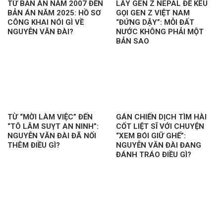
TỪ BẢN ÁN NĂM 2007 ĐẾN
LẤY GEN Z NEPAL ĐỂ KÊU
BẢN ÁN NĂM 2025: HỒ SƠ
GỌI GEN Z VIỆT NAM
CÔNG KHAI NÓI GÌ VỀ
“ĐỨNG DẬY”: MỖI ĐẤT
NGUYỄN VĂN ĐÀI?
NƯỚC KHÔNG PHẢI MỘT
BẢN SAO
TỪ “MỜI LÀM VIỆC” ĐẾN
GÁN CHIẾN DỊCH TÌM HÀI
“TÔ LÂM SUỴT AN NINH”:
CỐT LIỆT SĨ VỚI CHUYỆN
NGUYỄN VĂN ĐÀI ĐÃ NỐI
“XEM BÓI GIỮ GHẾ”:
THÊM ĐIỀU GÌ?
NGUYỄN VĂN ĐÀI ĐANG
ĐÁNH TRÁO ĐIỀU GÌ?