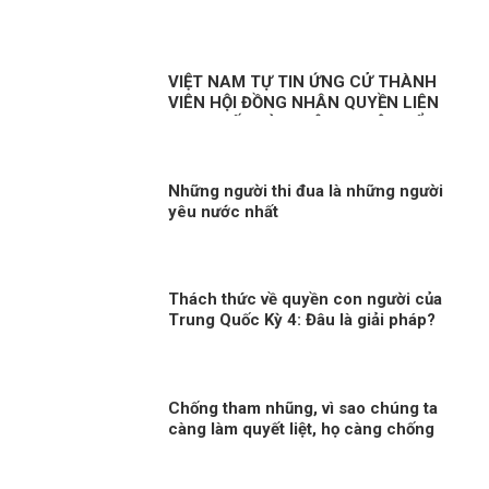
VIỆT NAM TỰ TIN ỨNG CỬ THÀNH
VIÊN HỘI ĐỒNG NHÂN QUYỀN LIÊN
HỢP QUỐC KỲ 1: CÔNG CUỘC ĐỔI
MỚI – NỀN TẢNG BẢO ĐẢM QUYỀN
CON NGƯỜI
Những người thi đua là những người
yêu nước nhất
Thách thức về quyền con người của
Trung Quốc Kỳ 4: Đâu là giải pháp?
Chống tham nhũng, vì sao chúng ta
càng làm quyết liệt, họ càng chống
phá?