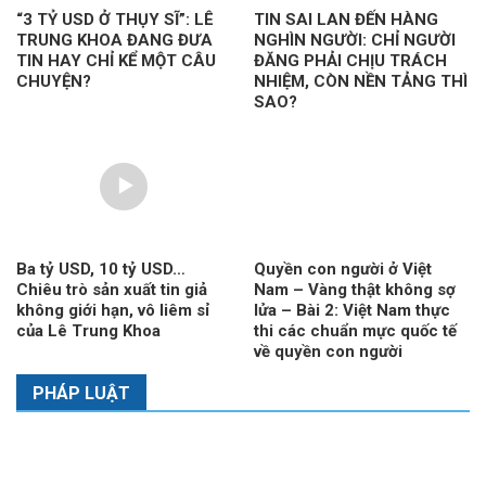
“3 TỶ USD Ở THỤY SĨ”: LÊ
TIN SAI LAN ĐẾN HÀNG
TRUNG KHOA ĐANG ĐƯA
NGHÌN NGƯỜI: CHỈ NGƯỜI
TIN HAY CHỈ KỂ MỘT CÂU
ĐĂNG PHẢI CHỊU TRÁCH
CHUYỆN?
NHIỆM, CÒN NỀN TẢNG THÌ
SAO?
Ba tỷ USD, 10 tỷ USD…
Quyền con người ở Việt
Chiêu trò sản xuất tin giả
Nam – Vàng thật không sợ
không giới hạn, vô liêm sỉ
lửa – Bài 2: Việt Nam thực
của Lê Trung Khoa
thi các chuẩn mực quốc tế
về quyền con người
PHÁP LUẬT