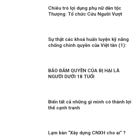
Chiêu trò lợi dụng phụ nữ dân tộc
Thượng: Tổ chức Cứu Người Vượt
Biển và vở kịch “tù đày tôn giáo”
Sự thật các khoá huấn luyện kỹ năng
chống chính quyền của Việt tân (1):
Thủ đoạn lừa phỉnh, mua chuộc người
tham gia!
BẢO ĐẢM QUYỀN CỦA BỊ HẠI LÀ
NGƯỜI DƯỚI 18 TUỔI
Biến tất cả những gì mình có thành lợi
thế cạnh tranh
Lạm bàn “Xây dựng CNXH cho ai” ?